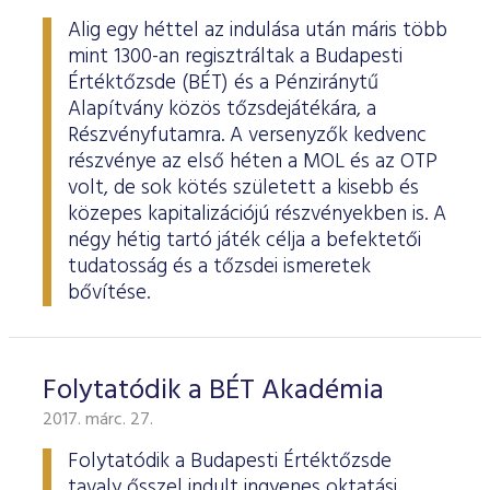
Alig egy héttel az indulása után máris több
mint 1300-an regisztráltak a Budapesti
Értéktőzsde (BÉT) és a Pénziránytű
Alapítvány közös tőzsdejátékára, a
Részvényfutamra. A versenyzők kedvenc
részvénye az első héten a MOL és az OTP
volt, de sok kötés született a kisebb és
közepes kapitalizációjú részvényekben is. A
négy hétig tartó játék célja a befektetői
tudatosság és a tőzsdei ismeretek
bővítése.
Folytatódik a BÉT Akadémia
2017. márc. 27.
Folytatódik a Budapesti Értéktőzsde
tavaly ősszel indult ingyenes oktatási