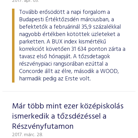
2017. ápr. 03.
ESG Útmutató
Tovább erősödött a napi forgalom a
Budapesti Értéktőzsdén márciusban, a
befektetők a februárinál 35,9 százalékkal
nagyobb értékben kötöttek üzleteket a
parketten. A BUX index kismértékű
korrekciót követően 31 634 ponton zárta a
tavasz első hónapját. A tőzsdetagok
részvénypiaci rangsorában ezúttal a
Concorde állt az élre, második a WOOD,
harmadik pedig az Erste volt.
Már több mint ezer középiskolás
ismerkedik a tőzsdézéssel a
Részvényfutamon
2017. márc. 28.