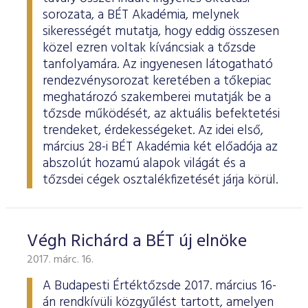
sorozata, a BÉT Akadémia, melynek
sikerességét mutatja, hogy eddig összesen
közel ezren voltak kíváncsiak a tőzsde
tanfolyamára. Az ingyenesen látogatható
rendezvénysorozat keretében a tőkepiac
meghatározó szakemberei mutatják be a
tőzsde működését, az aktuális befektetési
trendeket, érdekességeket. Az idei első,
március 28-i BÉT Akadémia két előadója az
abszolút hozamú alapok világát és a
tőzsdei cégek osztalékfizetését járja körül.
Végh Richárd a BÉT új elnöke
2017. márc. 16.
A Budapesti Értéktőzsde 2017. március 16-
án rendkívüli közgyűlést tartott, amelyen