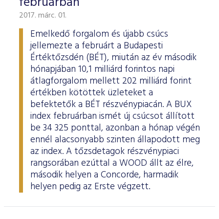
februárban
2017. márc. 01.
Emelkedő forgalom és újabb csúcs
jellemezte a februárt a Budapesti
Értéktőzsdén (BÉT), miután az év második
hónapjában 10,1 milliárd forintos napi
átlagforgalom mellett 202 milliárd forint
értékben kötöttek üzleteket a
befektetők a BÉT részvénypiacán. A BUX
index februárban ismét új csúcsot állított
be 34 325 ponttal, azonban a hónap végén
ennél alacsonyabb szinten állapodott meg
az index. A tőzsdetagok részvénypiaci
rangsorában ezúttal a WOOD állt az élre,
második helyen a Concorde, harmadik
helyen pedig az Erste végzett.