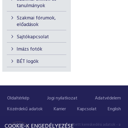
tanulmányok
Szakmai fórumok,
előadások
Sajtókapcsolat
Imázs fotók
BÉT logók
Oldaltérkép
Jogi nyilatkozat
Adatvédelem
Közérdekű adatok
Karrier
Kapcsolat
English
A portálon megjelenített kereskedési adatok - a
COOKIE-K ENGEDÉLYEZÉSE