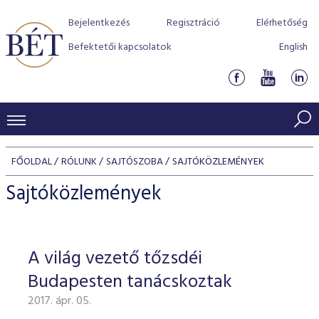
Bejelentkezés
Regisztráció
Elérhetőség
Befektetői kapcsolatok
English
KERESKEDÉSI ADATOK
FŐOLDAL
RÓLUNK
SAJTÓSZOBA
SAJTÓKÖZLEMÉNYEK
INDEXEK
BEFEKTETŐK
Sajtóközlemények
Részvényindexek
Piaci forgalom
Termékcsoportok
KIBOCSÁTÓK
Kötvényindexek
Kedvenc instrumentumok
Szabályozás
Indexek
Részvény és vállalati kötvény tőzsdei bevezetését támoga
A világ vezető tőzsdéi
TŐZSDETAGOK
Jelzáloglevél indexek
program
Azonnali Piac
Alkalmazott díjstruktúra
BÉT szabályzatok
Részvény szekció
Budapesten tanácskoztak
Tőzsdetagok, üzletkötők
VENDOROK
Vállalati kötvény indexek
Származékos piac
BÉT Xtend - Részvénypiac egyszerűen
Részvények
Elszámolás
Befektetővédelem
2017. ápr. 05.
Hitelpapír szekció
Útmutató a taggá váláshoz