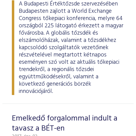
Határidős részvény és index
Árupiac
BÉT Xbond - Kötvénypiac növekedés támogatásához
Adatszolgáltatás
Befektetési jegyek
A Budapesti Értéktőzsde szervezésében
RÓLUNK
Kereskedés
Közzététel
Származékos szekció
Budapesten zajlott a World Exchange
A tőzsdetagság általános szabályai
Tőzsdetagok elemzései
Határidős deviza
Gabona átlagárak
BÉTa piac
BÉT Mentor - Középvállalati szolgáltatások
Vendor tudástár
ETF-ek
Kereskedési naptár - 2026
Elemzések
Kiemelt információkat tartalmazó dokumentumok (KID)
A Budapesti Értéktőzsdéről
Áru szekció
Congress tőkepiaci konferencia, melyre 64
BÉT ESG
Tőzsdei kereskedő cégek listája
A tőzsdetagság és kereskedési jog megszerzése
országból 225 látogató érkezett a magyar
Terméklista
Vendorok listája
Opciós deviza
Határidős gabona
Részvények
BÉT50 - Akikre büszkék lehetünk
Vendor irányelvek
Lezárult GINOP/ KMR programok
Kincstárjegyek
Kereskedési idő
Árjegyzés
A BÉT története
BÉT Campus
BÉTa Piac
fővárosba. A globális tőzsdék és
Fenntarthatósági Jelentés
ZÖLD TERMÉKEK
Tőzsdetagok forgalma
A tőzsdetagság elbírálásával kapcsolatos eljárás
Termékkereső
Kibocsátók listája
Befektetőknek, végfelhasználóknak
Opciós részvény és index
Opciós gabona
ETF-ek
BÉT50 Klub - Inspiráló vállalatok közössége
Információszolgáltatási szerződés
Államkötvények
elszámolóházak, valamint a tőzsdékhez
Bét közlemények
Volatilitási paraméterek
Sajtószoba
BÉT Stratégia
Videótár
BÉT ESG
kapcsolódó szolgáltatók vezetőinek
Tőzsdetagok által fizetendő díjak
Tájékoztató
Üzletkötők bejegyzése
Certifikát kereső
Elemzések BÉT kibocsátókról
Referencia adatok
Azonnali üzletek a gabona termékcsoportban
Vállalatfejlesztési képzés
Információszolgáltatási díjak
Jelzáloglevelek
Karrier, állásajánlatok
Sajtóközlemények
részvételével megtartott kétnapos
BÉT Legek
BÉT e-Akadémia
Felelős társaságirányítás
Fenntarthatósági Jelentéstételi Útmutató
Tagsággal kapcsolatos díjak
Technikai információk
Zöld keretrendszerekről általában
eseményen szó volt az aktuális tőkepiaci
Származékos piaci termékkereső
Kibocsátói hírek
Adatszolgáltatás - GYIK
BÉT Xmatch - Feltörekvő vállalatok és befektetők klubja
Technikai tudnivalók
Vállalati kötvények
Csodalámpa Alapítvány együttműködés
Szakmai cikkek és tanulmányok
Tőzsdelátogatás
trendekről, a regionális tőzsdei
Felelős Társaságirányítási Jelentés feltöltése
Monitoring jelentés
ESG archívum
Terméklista, zöld termékek
Tranzakciós díjak
MIFID II
Adatletöltés
Új kibocsátások
Adatszolgáltatás - kapcsolat
együttműködésekről, valamint a
Certifikátok
Információs központ
Szakmai fórumok, előadások
Kochmeister-díj
Monitoring jelentés
ESG a BÉT kibocsátói körében
következő generációs börzék
Zöld virtuális platform
T7 Kereskedési rendszer
A Budapesti Árutőzsde historikus adatai
Ajánlások kibocsátóknak
MiFID II. megfelelés
Zöld termékek
innovációjáról.
Közérdekű adatok
Sajtókapcsolat
BÉT Részvényfutam - Tőzsdejáték
ESG, ahogy a BÉT szakértői látják (videók, szakmai
Xetra T7 SIMU Calendar
anyagok, prezentációk)
Árjegyzés
Vállalati tudástár
Családbarát munkahely
Imázs fotók
Partnerek képzései
ESG Konzultáció 2020
MiFID II ADATOK
Hitelpapír bevezetés
Emelkedő forgalommal indult a
BÉT logók
ESG Kibocsátói Fórum - 2021. március 31.
tavasz a BÉT-en