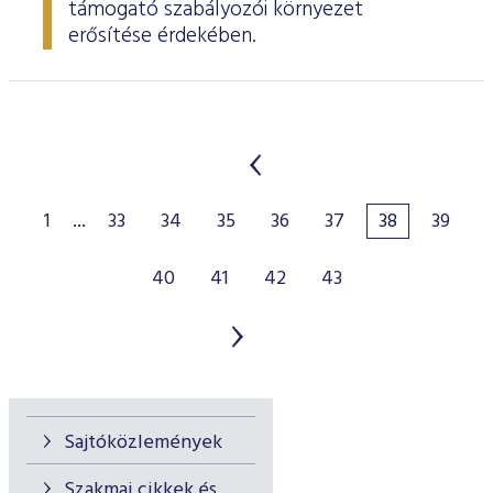
támogató szabályozói környezet
erősítése érdekében.
1
...
33
34
35
36
37
38
39
40
41
42
43
Sajtóközlemények
Szakmai cikkek és