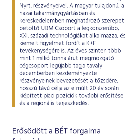
Nyrt. részvényeivel. A magyar tulajdonú, a
hazai takarmánygyártásban és
kereskedelemben meghatározó szerepet
betöltő UBM Csoport a legkorszerűbb,
XXI. századi technológiákat alkalmazza, és
kiemelt figyelmet fordít a K+F
tevékenységére is. Az éves szinten több
mint 1 millió tonna árut megmozgató
cégcsoport legújabb tagja tavaly
decemberben kezdeményezte
részvényeinek bevezetését a tőzsdére,
hosszú távú célja az elmúlt 20 év során
kiépített piaci pozíciók további erősítése
és a regionális terjeszkedés.
Erősödött a BÉT forgalma