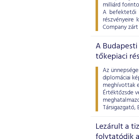
milliárd forint
A befektetői
részvényeire 
Company zárt 
A Budapesti 
tőkepiaci ré
Az ünnepségen 
diplomáciai ké
meghívottak el
Értéktőzsde ve
meghatalmazot
Társigazgató, 
Lezárult a t
folytatódik a