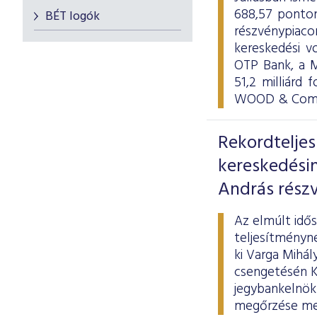
688,57 ponton
BÉT logók
részvénypiac
kereskedési v
OTP Bank, a M
51,2 milliárd 
WOOD & Compa
Rekordtelje
kereskedési
András részv
Az elmúlt idő
teljesítményne
ki Varga Mihál
csengetésén Ká
jegybankelnök 
megőrzése mel