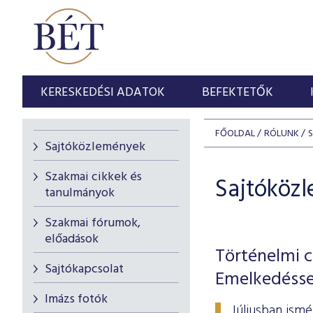
KERESKEDÉSI ADATOK
BEFEKTETŐK
FŐOLDAL
RÓLUNK
Sajtóközlemények
Szakmai cikkek és
Sajtóköz
tanulmányok
Szakmai fórumok,
előadások
Történelmi c
Sajtókapcsolat
Emelkedésse
Imázs fotók
Júliusban ism