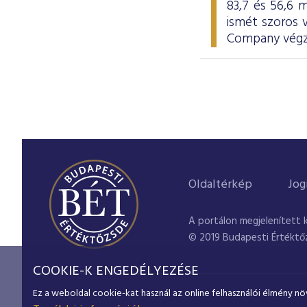
83,7 és 56,6 m
ismét szoros
Company végze
Oldaltérkép
Jog
A portálon megjelenített 
© 2019 Budapesti Értéktő
COOKIE-K ENGEDÉLYEZÉSE
Ez a weboldal cookie-kat használ az online felhasználói élmény nö