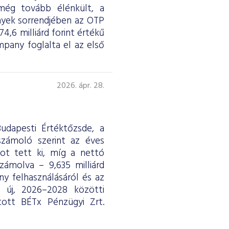
 még tovább élénkült, a
nyek sorrendjében az OTP
4,6 milliárd forint értékű
any foglalta el az első
2026. ápr. 28.
udapesti Értéktőzsde, a
eszámoló szerint az éves
ntot tett ki, míg a nettó
ámolva – 9,635 milliárd
y felhasználásáról és az
ág új, 2026–2028 közötti
tott BÉTx Pénzügyi Zrt.