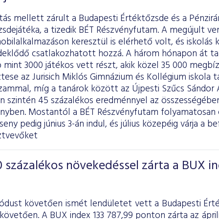
itás mellett zárult a Budapesti Értéktőzsde és a Pénzir
zsdejátéka, a tizedik BÉT Részvényfutam. A megújult v
obilalkalmazáson keresztül is elérhető volt, és iskolás
deklődő csatlakozhatott hozzá. A három hónapon át 
mint 3000 játékos vett részt, akik közel 35 000 megbízá
tese az Jurisich Miklós Gimnázium és Kollégium iskola t
zammal, míg a tanárok között az Újpesti Szűcs Sándor Á
en szintén 45 százalékos eredménnyel az összességében
enyben. Mostantól a BÉT Részvényfutam folyamatosan e
eny pedig június 3-án indul, és július közepéig várja a be
ztvevőket
 százalékos növekedéssel zárta a BUX i
iódust követően ismét lendületet vett a Budapesti Ért
követően. A BUX index 133 787,99 ponton zárta az áprili