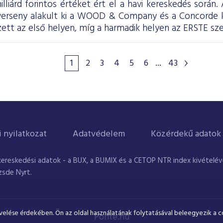
illiárd forintos értéket ért el a havi kereskedés során
 verseny alakult ki a WOOD & Company és a Concorde
tt az első helyen, míg a harmadik helyen az ERSTE sze
1
2
3
4
5
6
...
43
i nyilatkozat
Adatvédelem
Közérdekű adatok
kereskedési adatok - a BUX, a BUMIX és a CETOP NTR index kivételével
zsde Nyrt.
velése érdekében. Ön az oldal használatának folytatásával beleegyezik a c
Ponte.hu