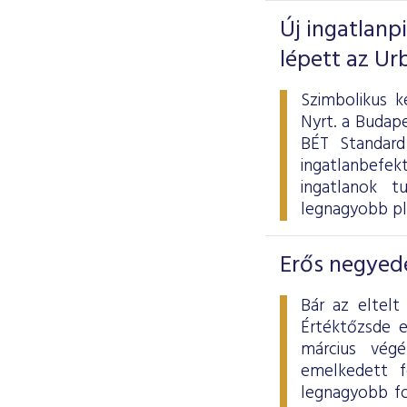
Új ingatlanp
lépett az Ur
Szimbolikus k
Nyrt. a Budape
BÉT Standard
ingatlanbefek
ingatlanok tu
legnagyobb pl
Erős negyedé
Bár az eltelt
Értéktőzsde 
március vég
emelkedett f
legnagyobb fo