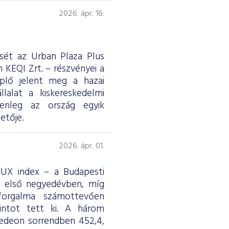
2026. ápr. 16.
ését az Urban Plaza Plus
 KEQI Zrt. – részvényei a
eplő jelent meg a hazai
lalat a kiskereskedelmi
jelenleg az ország egyik
etője.
2026. ápr. 01.
 BUX index – a Budapesti
z első negyedévben, míg
forgalma számottevően
rintot tett ki. A három
edeon sorrendben 452,4,