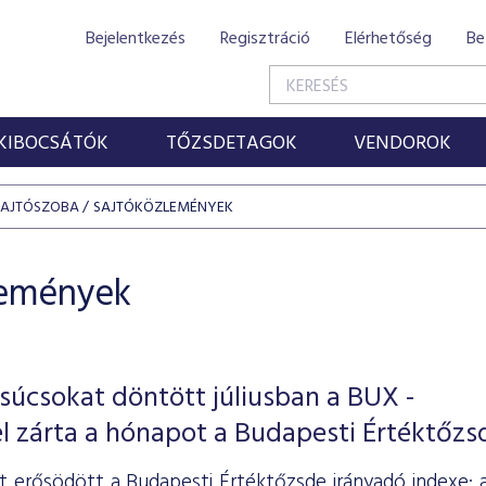
Bejelentkezés
Regisztráció
Elérhetőség
Be
KIBOCSÁTÓK
TŐZSDETAGOK
VENDOROK
SAJTÓSZOBA
SAJTÓKÖZLEMÉNYEK
lemények
súcsokat döntött júliusban a BUX -
l zárta a hónapot a Budapesti Értéktőzs
ét erősödött a Budapesti Értéktőzsde irányadó indexe: