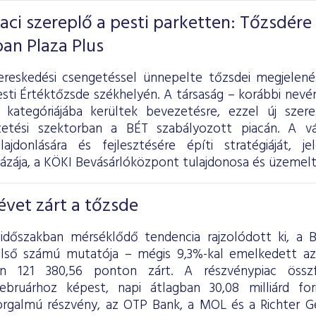
iaci szereplő a pesti parketten: Tőzsdére
ban Plaza Plus
ereskedési csengetéssel ünnepelte tőzsdei megjelen
sti Értéktőzsde székhelyén. A társaság – korábbi nevén
 kategóriájába kerültek bevezetésre, ezzel új szer
tetési szektorban a BÉT szabályozott piacán. A vál
lajdonlására és fejlesztésére építi stratégiáját, 
ázája, a KÖKI Bevásárlóközpont tulajdonosa és üzemelt
vet zárt a tőzsde
 időszakban mérséklődő tendencia rajzolódott ki, a
első számú mutatója – mégis 9,3%-kal emelkedett a
én 121 380,56 ponton zárt. A részvénypiac össz
ebruárhoz képest, napi átlagban 30,08 milliárd fo
rgalmú részvény, az OTP Bank, a MOL és a Richter G