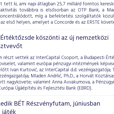
ot tett ki, ami napi átlagban 25,7 milliárd forintos kere
 aktivitás továbbra is elsősorban az OTP Bank, a 
koncentrálódott, míg a befektetési szolgáltatók köz
az első helyen, amelyet a Concorde és az ERSTE követe
Értéktőzsde köszönti az új nemzetközi
sztvevőt
részt vettek az InterCapital Csoport, a Budapesti Ért
pviselet, valamint európai pénzügyi intézmények képvi
őtt Ivan Kurtović, az InterCapital d.d. vezérigazgatója; 
zérigazgatója; Mladen Andrlić, Ph.D., a Horvát Köztársas
t nagykövete; valamint Anna Avvakumova, a Pénzügyi
Európai Újjáépítési és Fejlesztési Bank (EBRD).
izedik BÉT Részvényfutam, júniusban
 játék