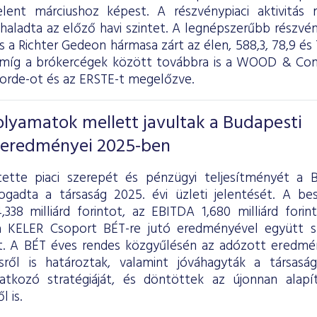
elent márciushoz képest. A részvénypiaci aktivitás
aladta az előző havi szintet. A legnépszerűbb részvé
 a Richter Gedeon hármasa zárt az élen, 588,3, 78,9 és 7
míg a brókercégek között továbbra is a WOOD & Comp
corde-ot és az ERSTE-t megelőzve.
folyamatok mellett javultak a Budapesti
 eredményei 2025-ben
ette piaci szerepét és pénzügyi teljesítményét a B
ogadta a társaság 2025. évi üzleti jelentését. A b
,338 milliárd forintot, az EBITDA 1,680 milliárd fori
 KELER Csoport BÉT-re jutó eredményével együtt sz
lt. A BÉT éves rendes közgyűlésén az adózott eredmén
ésről is határoztak, valamint jóváhagyták a társas
atkozó stratégiáját, és döntöttek az újonnan alapí
 is.