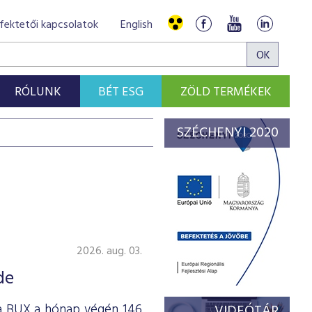
fektetői kapcsolatok
English
RÓLUNK
BÉT ESG
ZÖLD TERMÉKEK
SZÉCHENYI 2020
2026. aug. 03.
de
 a BUX a hónap végén 146
VIDEÓTÁR