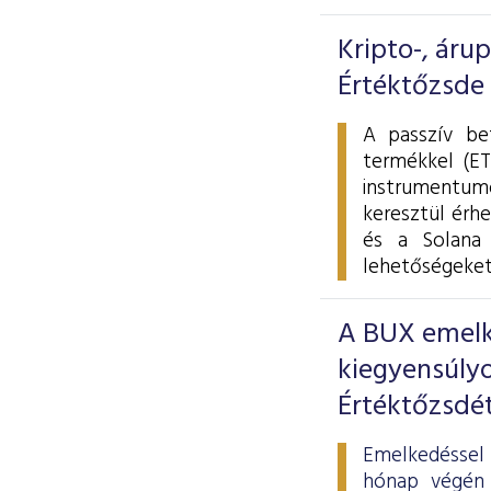
Kripto-, áru
Értéktőzsde
A passzív be
termékkel (ET
instrumentumo
keresztül érhe
és a Solana 
lehetőségeket
A BUX emelke
kiegyensúlyo
Értéktőzsdé
Emelkedéssel 
hónap végén 