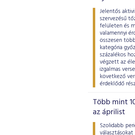
Jelentős aktiv
szervezésű tő
felületen és m
valamennyi ér
összesen több 
kategória győz
százalékos ho
végzett az él
izgalmas vers
következő vers
érdeklődő rés
Több mint 10
az áprilist
Szolidabb per
választásokat 