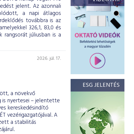
dést jelent. Az azonnali
olódott, a napi átlagos
érdeklődés továbbra is az
melyekkel 326,1, 83,0 és
 rangsorát júliusban is a
2026. júl. 17.
ESG JELENTÉS
ött, a növekvő
is nyertesei – jelentette
yes kereskedésindító
ÉT vezérigazgatójával. A
tt a stabilitás
járul.