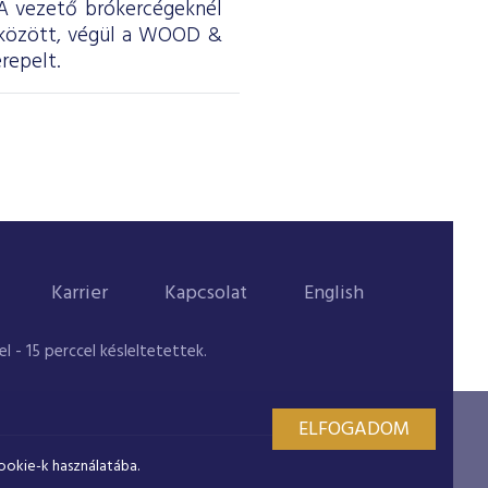
. A vezető brókercégeknél
 között, végül a WOOD &
repelt.
Karrier
Kapcsolat
English
 - 15 perccel késleltetettek.
ELFOGADOM
ookie-k használatába.