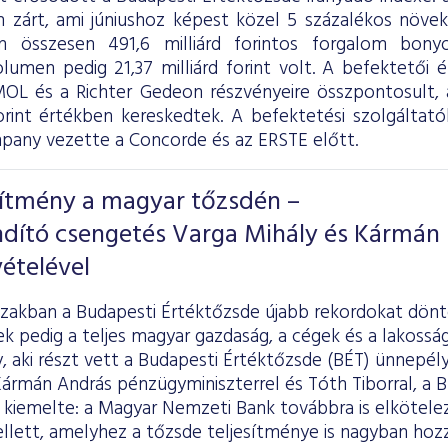
 zárt, ami júniushoz képest közel 5 százalékos növeke
on összesen 491,6 milliárd forintos forgalom bony
olumen pedig 21,37 milliárd forint volt. A befektetői 
OL és a Richter Gedeon részvényeire összpontosult, a
forint értékben kereskedtek. A befektetési szolgáltatók
ny vezette a Concorde és az ERSTE előtt.
sítmény a magyar tőzsdén –
ndító csengetés Varga Mihály és Kármán
ételével
szakban a Budapesti Értéktőzsde újabb rekordokat dönt
k pedig a teljes magyar gazdaság, a cégek és a lakosság 
y, aki részt vett a Budapesti Értéktőzsde (BÉT) ünnepél
rmán András pénzügyminiszterrel és Tóth Tiborral, a B
kiemelte: a Magyar Nemzeti Bank továbbra is elköteleze
lett, amelyhez a tőzsde teljesítménye is nagyban hozzá