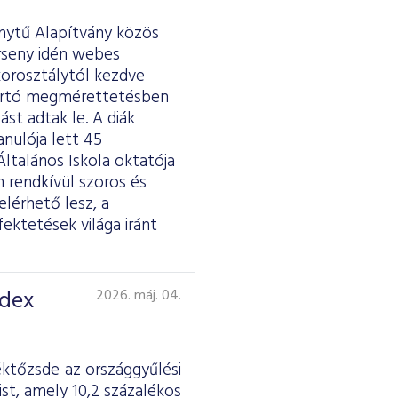
ánytű Alapítvány közös
erseny idén webes
 korosztálytól kezdve
tartó megmérettetésben
st adtak le. A diák
anulója lett 45
ltalános Iskola oktatója
 rendkívül szoros és
lérhető lesz, a
fektetések világa iránt
ndex
2026. máj. 04.
éktőzsde az országgyűlési
st, amely 10,2 százalékos