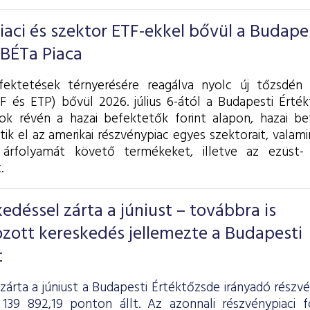
piaci és szektor ETF-ekkel bővül a Budape
 BÉTa Piaca
fektetések térnyerésére reagálva nyolc új tőzsdén 
F és ETP) bővül 2026. július 6-ától a Budapesti Érték
k révén a hazai befektetők forint alapon, hazai be
tik el az amerikai részvénypiac egyes szektorait, valam
árfolyamát követő termékeket, illetve az ezüst- 
.
déssel zárta a júniust – továbbra is
zott kereskedés jellemezte a Budapesti
t
zárta a júniust a Budapesti Értéktőzsde irányadó részv
139 892,19 ponton állt. Az azonnali részvénypiaci 