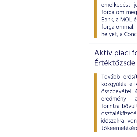
emelkedést j
forgalom megh
Bank, a MOL és
forgalommal, 
helyet, a Con
Aktív piaci 
Értéktőzsde
Tovább erősít
közgyűlés elf
összbevétel 4
eredmény – a
forintra bővü
osztalékfizet
időszakra von
tőkeemeléséről