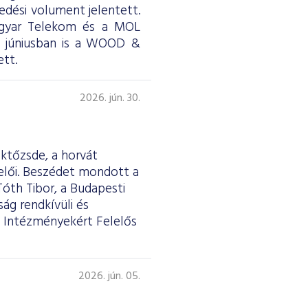
skedési volument jelentett.
Magyar Telekom és a MOL
ül júniusban is a WOOD &
tt.
2026. jún. 30.
éktőzsde, a horvát
selői. Beszédet mondott a
Tóth Tibor, a Budapesti
ág rendkívüli és
 Intézményekért Felelős
2026. jún. 05.