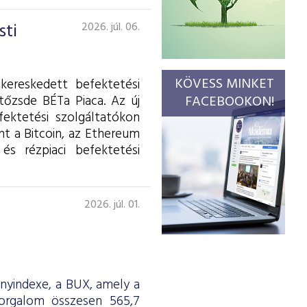
sti
2026. júl. 06.
KÖVESS MINKET
kereskedett befektetési
tőzsde BÉTa Piaca. Az új
FACEBOOKON!
fektetési szolgáltatókon
int a Bitcoin, az Ethereum
és rézpiaci befektetési
2026. júl. 01.
ényindexe, a BUX, amely a
forgalom összesen 565,7