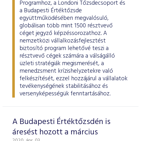
ESG Útmutató
Programhoz, a Londoni Tőzsdecsoport és
a Budapesti Értéktőzsde
együttműködésében megvalósuló,
globálisan több mint 1500 résztvevő
céget jegyző képzéssorozathoz. A
nemzetközi vállalkozásfejlesztést
biztosító program lehetővé teszi a
résztvevő cégek számára a válságálló
üzleti stratégiák megismerését, a
menedzsment krízishelyzetekre való
felkészítését, ezzel hozzájárul a vállalatok
tevékenységének stabilitásához és
versenyképességük fenntartásához.
A Budapesti Értéktőzsdén is
áresést hozott a március
2020. ápr. 03.