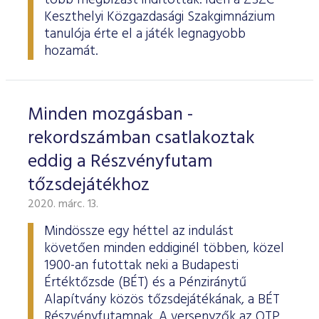
több megbízást indítottak. Idén a ZSZC
Keszthelyi Közgazdasági Szakgimnázium
tanulója érte el a játék legnagyobb
hozamát.
Minden mozgásban -
rekordszámban csatlakoztak
eddig a Részvényfutam
tőzsdejátékhoz
2020. márc. 13.
Mindössze egy héttel az indulást
követően minden eddiginél többen, közel
1900-an futottak neki a Budapesti
Értéktőzsde (BÉT) és a Pénziránytű
Alapítvány közös tőzsdejátékának, a BÉT
Részvényfutamnak. A versenyzők az OTP