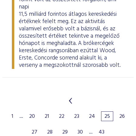
napi
11,5 milliárd forintos átlagos kereskedési
értéknek felelt meg. Ez az aktivitás
valamivel erősebb volt a bázisnál, és az
összesített értéket tekintve a megelőző
hónapot is meghaladta. A brókercégek
kereskedési rangsorában ezúttal Wood,
Erste, Concorde sorrend alakult ki, a
verseny a megszokottnál szorosabb volt.
1
...
20
21
22
23
24
25
26
27
28
29
30
...
43