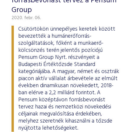
forrásbevonást tervez a Pensum
Group
2020. febr. 06.
Csütörtökön ünnepélyes keretek között
bevezették a humánerőforrás-
szolgáltatások, főként a munkaerő-
kölcsönzés terén jelentős pozíciójú
Pensum Group Nyrt. részvényeit a
Budapesti Értéktőzsde Standard
kategóriájába. A magyar, német és osztrák
piacon aktív vállalat árbevétele az elmúlt
években dinamikusan növekedett, 2018-
ban elérve a 2,2 milliárd forintot. A
Pensum középtávon forrásbevonást
tervez hazai és nemzetközi növekedési
céljainak megvalósítása érdekében,
melyhez szeretnék kihasználni a tőzsde
nyújtotta lehetőségeket.