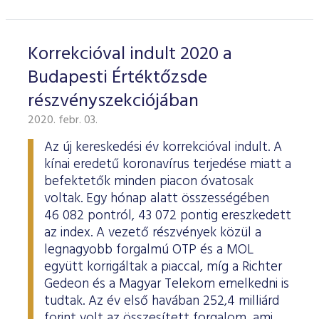
Korrekcióval indult 2020 a
Budapesti Értéktőzsde
részvényszekciójában
2020. febr. 03.
Az új kereskedési év korrekcióval indult. A
kínai eredetű koronavírus terjedése miatt a
befektetők minden piacon óvatosak
voltak. Egy hónap alatt összességében
46 082 pontról, 43 072 pontig ereszkedett
az index. A vezető részvények közül a
legnagyobb forgalmú OTP és a MOL
együtt korrigáltak a piaccal, míg a Richter
Gedeon és a Magyar Telekom emelkedni is
tudtak. Az év első havában 252,4 milliárd
forint volt az összesített forgalom, ami