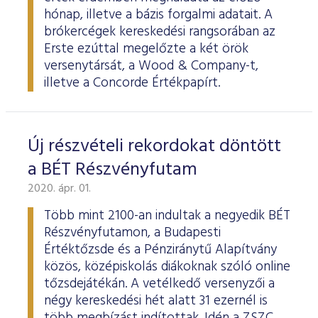
hónap, illetve a bázis forgalmi adatait. A
brókercégek kereskedési rangsorában az
Erste ezúttal megelőzte a két örök
versenytársát, a Wood & Company-t,
illetve a Concorde Értékpapírt.
Új részvételi rekordokat döntött
a BÉT Részvényfutam
2020. ápr. 01.
Több mint 2100-an indultak a negyedik BÉT
Részvényfutamon, a Budapesti
Értéktőzsde és a Pénziránytű Alapítvány
közös, középiskolás diákoknak szóló online
tőzsdejátékán. A vetélkedő versenyzői a
négy kereskedési hét alatt 31 ezernél is