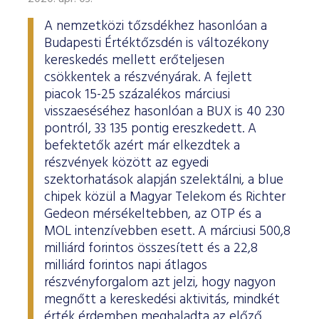
A nemzetközi tőzsdékhez hasonlóan a
Budapesti Értéktőzsdén is változékony
kereskedés mellett erőteljesen
csökkentek a részvényárak. A fejlett
piacok 15-25 százalékos márciusi
visszaeséséhez hasonlóan a BUX is 40 230
pontról, 33 135 pontig ereszkedett. A
befektetők azért már elkezdtek a
részvények között az egyedi
szektorhatások alapján szelektálni, a blue
chipek közül a Magyar Telekom és Richter
Gedeon mérsékeltebben, az OTP és a
MOL intenzívebben esett. A márciusi 500,8
milliárd forintos összesített és a 22,8
milliárd forintos napi átlagos
részvényforgalom azt jelzi, hogy nagyon
megnőtt a kereskedési aktivitás, mindkét
érték érdemben meghaladta az előző