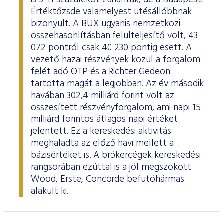
is 9-11 százalékot zuhantak, de a Budapesti
Értéktőzsde valamelyest ütésállóbbnak
bizonyult. A BUX ugyanis nemzetközi
összehasonlításban felülteljesítő volt, 43
072 pontról csak 40 230 pontig esett. A
vezető hazai részvények közül a forgalom
felét adó OTP és a Richter Gedeon
tartotta magát a legjobban. Az év második
havában 302,4 milliárd forint volt az
összesített részvényforgalom, ami napi 15
milliárd forintos átlagos napi értéket
jelentett. Ez a kereskedési aktivitás
meghaladta az előző havi mellett a
bázisértéket is. A brókercégek kereskedési
rangsorában ezúttal is a jól megszokott
Wood, Erste, Concorde befutóhármas
alakult ki.