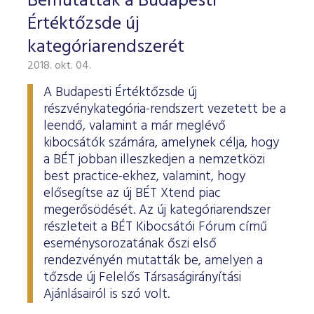
Bemutatták a Budapesti
Értéktőzsde új
kategóriarendszerét
2018. okt. 04.
A Budapesti Értéktőzsde új
részvénykategória-rendszert vezetett be a
leendő, valamint a már meglévő
kibocsátók számára, amelynek célja, hogy
a BÉT jobban illeszkedjen a nemzetközi
best practice-ekhez, valamint, hogy
elősegítse az új BÉT Xtend piac
megerősödését. Az új kategóriarendszer
részleteit a BÉT Kibocsátói Fórum című
eseménysorozatának őszi első
rendezvényén mutatták be, amelyen a
tőzsde új Felelős Társaságirányítási
Ajánlásairól is szó volt.