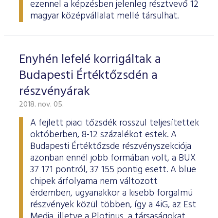
ezennel a képzésben jelenleg résztvevő 12
magyar középvállalat mellé társulhat.
Enyhén lefelé korrigáltak a
Budapesti Értéktőzsdén a
részvényárak
2018. nov. 05.
A fejlett piaci tőzsdék rosszul teljesítettek
októberben, 8-12 százalékot estek. A
Budapesti Értéktőzsde részvényszekciója
azonban ennél jobb formában volt, a BUX
37 171 pontról, 37 155 pontig esett. A blue
chipek árfolyama nem változott
érdemben, ugyanakkor a kisebb forgalmú
részvények közül többen, így a 4iG, az Est
Media, illetve a Plotinus, a társaságokat