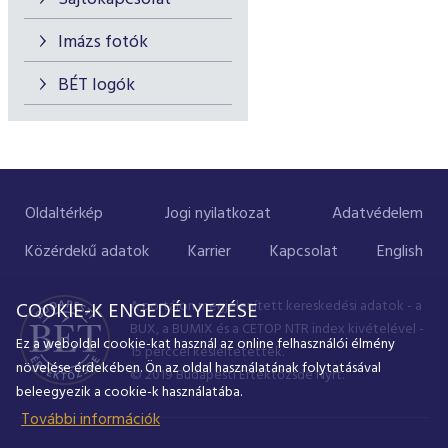
Imázs fotók
BÉT logók
Oldaltérkép
Jogi nyilatkozat
Adatvédelem
Közérdekű adatok
Karrier
Kapcsolat
English
A portálon megjelenített kereskedési adatok - a
COOKIE-K ENGEDÉLYEZÉSE
BUX, a BUMIX és a CETOP NTR index kivételével -
Ez a weboldal cookie-kat használ az online felhasználói élmény
15 perccel késleltetettek.
növelése érdekében. Ön az oldal használatának folytatásával
© 2019 Budapesti Értéktőzsde Nyrt.
beleegyezik a cookie-k használatába.
További információk