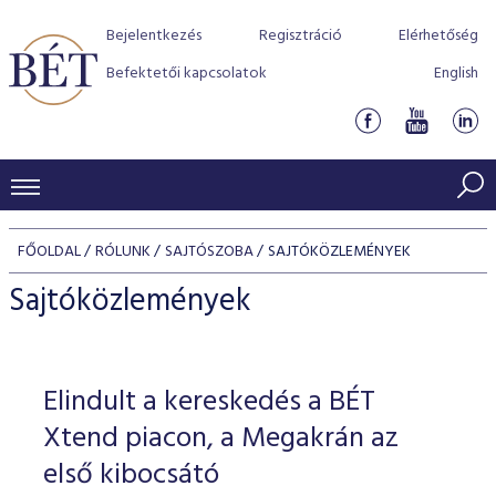
Bejelentkezés
Regisztráció
Elérhetőség
Befektetői kapcsolatok
English
KERESKEDÉSI ADATOK
FŐOLDAL
RÓLUNK
SAJTÓSZOBA
SAJTÓKÖZLEMÉNYEK
INDEXEK
BEFEKTETŐK
Sajtóközlemények
Részvényindexek
Piaci forgalom
Termékcsoportok
KIBOCSÁTÓK
Kötvényindexek
Kedvenc instrumentumok
Szabályozás
Indexek
Részvény és vállalati kötvény tőzsdei bevezetését támoga
Elindult a kereskedés a BÉT
TŐZSDETAGOK
Jelzáloglevél indexek
program
Azonnali Piac
Alkalmazott díjstruktúra
BÉT szabályzatok
Részvény szekció
Xtend piacon, a Megakrán az
Tőzsdetagok, üzletkötők
VENDOROK
Vállalati kötvény indexek
Származékos piac
BÉT Xtend - Részvénypiac egyszerűen
Részvények
első kibocsátó
Elszámolás
Befektetővédelem
Hitelpapír szekció
Útmutató a taggá váláshoz