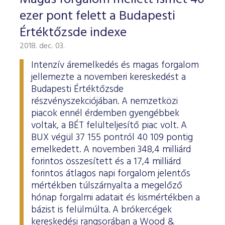
ESG Útmutató
ezer pont felett a Budapesti
Értéktőzsde indexe
2018. dec. 03.
Intenzív áremelkedés és magas forgalom
jellemezte a novemberi kereskedést a
Budapesti Értéktőzsde
részvényszekciójában. A nemzetközi
piacok ennél érdemben gyengébbek
voltak, a BÉT felülteljesítő piac volt. A
BUX végül 37 155 pontról 40 109 pontig
emelkedett. A novemberi 348,4 milliárd
forintos összesített és a 17,4 milliárd
forintos átlagos napi forgalom jelentős
mértékben túlszárnyalta a megelőző
hónap forgalmi adatait és kismértékben a
bázist is felülmúlta. A brókercégek
kereskedési rangsorában a Wood &