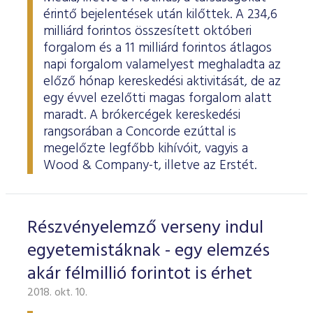
érintő bejelentések után kilőttek. A 234,6
milliárd forintos összesített októberi
forgalom és a 11 milliárd forintos átlagos
napi forgalom valamelyest meghaladta az
előző hónap kereskedési aktivitását, de az
egy évvel ezelőtti magas forgalom alatt
maradt. A brókercégek kereskedési
rangsorában a Concorde ezúttal is
megelőzte legfőbb kihívóit, vagyis a
Wood & Company-t, illetve az Erstét.
Részvényelemző verseny indul
egyetemistáknak - egy elemzés
akár félmillió forintot is érhet
2018. okt. 10.