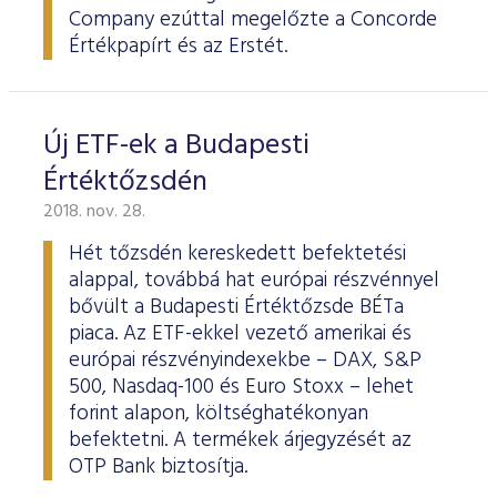
Company ezúttal megelőzte a Concorde
Értékpapírt és az Erstét.
Új ETF-ek a Budapesti
Értéktőzsdén
2018. nov. 28.
Hét tőzsdén kereskedett befektetési
alappal, továbbá hat európai részvénnyel
bővült a Budapesti Értéktőzsde BÉTa
piaca. Az ETF-ekkel vezető amerikai és
európai részvényindexekbe – DAX, S&P
500, Nasdaq-100 és Euro Stoxx – lehet
forint alapon, költséghatékonyan
befektetni. A termékek árjegyzését az
OTP Bank biztosítja.