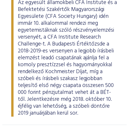
Az egyesült államokbeli CFA Institute és a
Befektetési Szakértők Magyarországi
Egyesülete (CFA Society Hungary) idén
immár 10. alkalommal rendezi meg
egyetemistáknak szóló részvényelemzési
versenyét, a CFA Institute Research
Challenge-t. A Budapesti Értéktőzsde a
2018-2019-es versenyen a legjobb írásbeli
elemzést leadó csapatának ajánlja fel a
komoly presztízzsel és hagyományokkal
rendelkező Kochmeister Díjat, míg a
szóbeli és írásbeli szakasz legjobban
teljesítő első négy csapata összesen 500
000 forint pénzjutalmat vehet át a BÉT-
től. Jelentkezésre még 2018. október 10.
éjfélig van lehetőség, a szóbeli döntőre
2019 januárjában kerül sor.