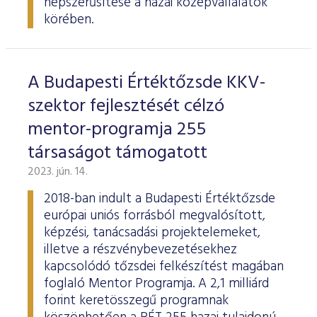
népszerűsítése a hazai középvállalatok
körében.
A Budapesti Értéktőzsde KKV-
szektor fejlesztését célzó
mentor-programja 255
társaságot támogatott
2023. jún. 14.
2018-ban indult a Budapesti Értéktőzsde
európai uniós forrásból megvalósított,
képzési, tanácsadási projektelemeket,
illetve a részvénybevezetésekhez
kapcsolódó tőzsdei felkészítést magában
foglaló Mentor Programja. A 2,1 milliárd
forint keretösszegű programnak