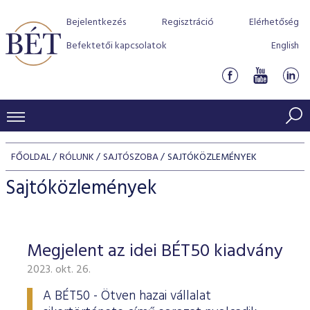
Bejelentkezés
Regisztráció
Elérhetőség
Befektetői kapcsolatok
English
KERESKEDÉSI ADATOK
FŐOLDAL
RÓLUNK
SAJTÓSZOBA
SAJTÓKÖZLEMÉNYEK
INDEXEK
BEFEKTETŐK
Sajtóközlemények
Részvényindexek
Piaci forgalom
Termékcsoportok
KIBOCSÁTÓK
Kötvényindexek
Kedvenc instrumentumok
Szabályozás
Indexek
Részvény és vállalati kötvény tőzsdei bevezetését támoga
Megjelent az idei BÉT50 kiadvány
TŐZSDETAGOK
Jelzáloglevél indexek
program
Azonnali Piac
Alkalmazott díjstruktúra
BÉT szabályzatok
Részvény szekció
2023. okt. 26.
Tőzsdetagok, üzletkötők
VENDOROK
Vállalati kötvény indexek
Származékos piac
BÉT Xtend - Részvénypiac egyszerűen
Részvények
Elszámolás
Befektetővédelem
Hitelpapír szekció
A BÉT50 - Ötven hazai vállalat
Útmutató a taggá váláshoz