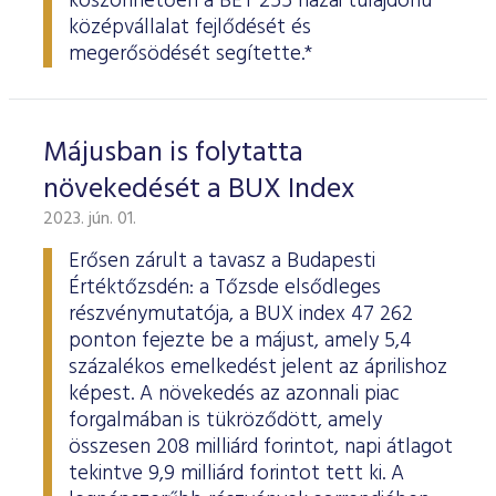
köszönhetően a BÉT 255 hazai tulajdonú
középvállalat fejlődését és
megerősödését segítette.*
Májusban is folytatta
növekedését a BUX Index
2023. jún. 01.
Erősen zárult a tavasz a Budapesti
Értéktőzsdén: a Tőzsde elsődleges
részvénymutatója, a BUX index 47 262
ponton fejezte be a májust, amely 5,4
százalékos emelkedést jelent az áprilishoz
képest. A növekedés az azonnali piac
forgalmában is tükröződött, amely
összesen 208 milliárd forintot, napi átlagot
tekintve 9,9 milliárd forintot tett ki. A