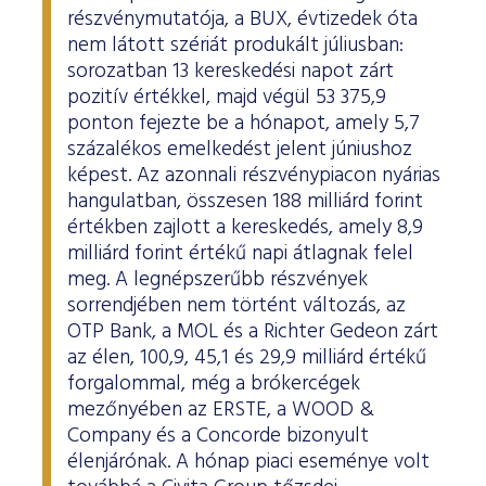
részvénymutatója, a BUX, évtizedek óta
nem látott szériát produkált júliusban:
sorozatban 13 kereskedési napot zárt
pozitív értékkel, majd végül 53 375,9
ponton fejezte be a hónapot, amely 5,7
százalékos emelkedést jelent júniushoz
képest. Az azonnali részvénypiacon nyárias
hangulatban, összesen 188 milliárd forint
értékben zajlott a kereskedés, amely 8,9
milliárd forint értékű napi átlagnak felel
meg. A legnépszerűbb részvények
sorrendjében nem történt változás, az
OTP Bank, a MOL és a Richter Gedeon zárt
az élen, 100,9, 45,1 és 29,9 milliárd értékű
forgalommal, még a brókercégek
mezőnyében az ERSTE, a WOOD &
Company és a Concorde bizonyult
élenjárónak. A hónap piaci eseménye volt