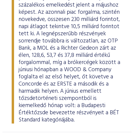
százalékos emelkedést jelent a májushoz
képest. Az azonnali piac forgalma, szintén
növekedve, összesen 230 milliárd forintot,
napi átlagot tekintve 10,5 milliárd forintot
tett ki. A legnépszerűbb részvények
sorrendje továbbra is változatlan, az OTP
Bank, a MOL és a Richter Gedeon zárt az
élen, 128,6, 53,7 és 37,8 milliárd értékű
forgalommal, míg a brókercégek között a
júniusi hónapban a WOOD & Company
foglalta el az első helyet, őt követve a
Concorde és az ERSTE a második és a
harmadik helyen. A június emellett
tőzsdetörténeti szempontból is
kiemelkedő hónap volt: a Budapesti
Értéktőzsde bevezette részvényeit a BÉT
Standard kategóriájába.