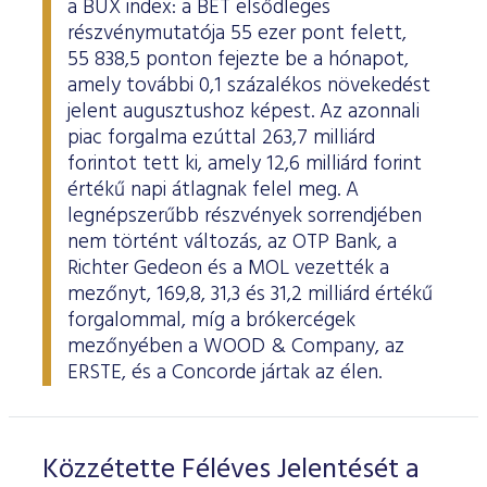
a BUX index: a BÉT elsődleges
ESG Útmutató
részvénymutatója 55 ezer pont felett,
55 838,5 ponton fejezte be a hónapot,
amely további 0,1 százalékos növekedést
jelent augusztushoz képest. Az azonnali
piac forgalma ezúttal 263,7 milliárd
forintot tett ki, amely 12,6 milliárd forint
értékű napi átlagnak felel meg. A
legnépszerűbb részvények sorrendjében
nem történt változás, az OTP Bank, a
Richter Gedeon és a MOL vezették a
mezőnyt, 169,8, 31,3 és 31,2 milliárd értékű
forgalommal, míg a brókercégek
mezőnyében a WOOD & Company, az
ERSTE, és a Concorde jártak az élen.
Közzétette Féléves Jelentését a