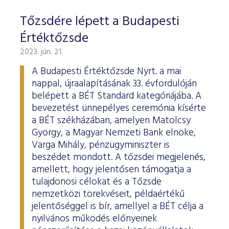
Tőzsdére lépett a Budapesti
Értéktőzsde
2023. jún. 21.
A Budapesti Értéktőzsde Nyrt. a mai
nappal, újraalapításának 33. évfordulóján
belépett a BÉT Standard kategóriájába. A
bevezetést ünnepélyes ceremónia kísérte
a BÉT székházában, amelyen Matolcsy
György, a Magyar Nemzeti Bank elnöke,
Varga Mihály, pénzügyminiszter is
beszédet mondott. A tőzsdei megjelenés,
amellett, hogy jelentősen támogatja a
tulajdonosi célokat és a Tőzsde
nemzetközi törekvéseit, példaértékű
jelentőséggel is bír, amellyel a BÉT célja a
nyilvános működés előnyeinek