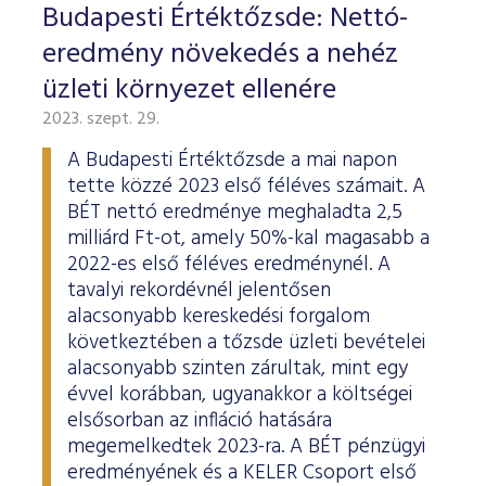
Budapesti Értéktőzsde: Nettó-
eredmény növekedés a nehéz
üzleti környezet ellenére
2023. szept. 29.
A Budapesti Értéktőzsde a mai napon
tette közzé 2023 első féléves számait. A
BÉT nettó eredménye meghaladta 2,5
milliárd Ft-ot, amely 50%-kal magasabb a
2022-es első féléves eredménynél. A
tavalyi rekordévnél jelentősen
alacsonyabb kereskedési forgalom
következtében a tőzsde üzleti bevételei
alacsonyabb szinten zárultak, mint egy
évvel korábban, ugyanakkor a költségei
elsősorban az infláció hatására
megemelkedtek 2023-ra. A BÉT pénzügyi
eredményének és a KELER Csoport első