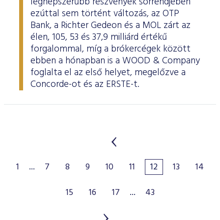
legnépszerűbb részvények sorrendjében
ezúttal sem történt változás, az OTP
Bank, a Richter Gedeon és a MOL zárt az
élen, 105, 53 és 37,9 milliárd értékű
forgalommal, míg a brókercégek között
ebben a hónapban is a WOOD & Company
foglalta el az első helyet, megelőzve a
Concorde-ot és az ERSTE-t.
1
...
7
8
9
10
11
12
13
14
15
16
17
...
43