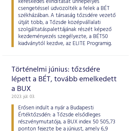
kereskedés elindítását ünnepélyes
csengetéssel üdvözölték a felek a BÉT
székházában. A társaság tőzsdére vezető
útját több, a Tőzsde középvállalati
szolgáltatáspalettájának részét képező
kezdeményezés szegélyezte, a BÉT50
kiadványtól kezdve, az ELITE Programig.
Történelmi június: tőzsdére
lépett a BÉT, tovább emelkedett
a BUX
2023. júl. 03.
Erősen indult a nyár a Budapesti
Értéktőzsdén: a Tőzsde elsődleges
részvénymutatója, a BUX index 50 505,73
ponton fejezte be a júniust, amely 6,9