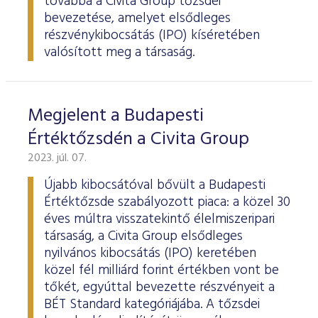
továbbá a Civita Group tőzsdei
bevezetése, amelyet elsődleges
részvénykibocsátás (IPO) kíséretében
valósított meg a társaság.
Megjelent a Budapesti
Értéktőzsdén a Civita Group
2023. júl. 07.
Újabb kibocsátóval bővült a Budapesti
Értéktőzsde szabályozott piaca: a közel 30
éves múltra visszatekintő élelmiszeripari
társaság, a Civita Group elsődleges
nyilvános kibocsátás (IPO) keretében
közel fél milliárd forint értékben vont be
tőkét, egyúttal bevezette részvényeit a
BÉT Standard kategóriájába. A tőzsdei