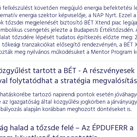
ei felkészülést követően megújuló energia befektetési 
ternatív energia szektor képviselője, a NAP Nyrt. Ezzel a
k tőzsdei megjelenését biztosító BÉT Xtend piac legúja
imbolikus csengetés jelezte a Budapesti Értéktőzsdén. 
llalat tőzsdére lépését tudatos építkezés előzte meg: 
ű tőkeági tranzakciókat elősegítő rendezvényén, a BÉT
pozták meg nyilvános működésüket a Mentor Program ke
özgyűlést tartott a BÉT - A részvényesek
l folytatódhat a stratégia megvalósítá
 hatáskörébe tartozó napirendi pontok esetén jóváhagy
az Igazgatóság által közgyűlési jogkörben a járványügy
bályozás alapján korábban meghozott döntéseket is.
ág halad a tőzsde felé – Az ÉPDUFERR a