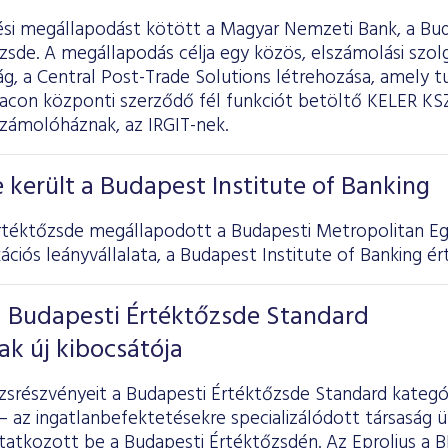
i megállapodást kötött a Magyar Nemzeti Bank, a Bud
zsde. A megállapodás célja egy közös, elszámolási szol
ág, a Central Post-Trade Solutions létrehozása, amely t
acon központi szerződő fél funkciót betöltő KELER KSZF
számolóháznak, az IRGIT-nek.
e került a Budapest Institute of Banking
rtéktőzsde megállapodott a Budapesti Metropolitan 
ációs leányvállalata, a Budapest Institute of Banking ér
a Budapesti Értéktőzsde Standard
ak új kibocsátója
srészvényeit a Budapesti Értéktőzsde Standard kategór
 – az ingatlanbefektetésekre specializálódott társaság
atkozott be a Budapesti Értéktőzsdén. Az Eprolius a 