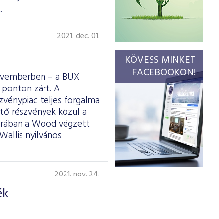
.
2021. dec. 01.
KÖVESS MINKET
FACEBOOKON!
 novemberben – a BUX
 ponton zárt. A
zvénypiac teljes forgalma
ezető részvények közül a
sorában a Wood végzett
Wallis nyilvános
2021. nov. 24.
ék