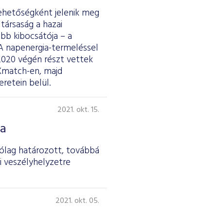
lehetőségként jelenik meg
 társaság a hazai
bb kibocsátója – a
A napenergia-termeléssel
2020 végén részt vettek
 Xmatch-en, majd
retein belül.
2021. okt. 15.
sa
ólag határozott, továbbá
i veszélyhelyzetre
2021. okt. 05.