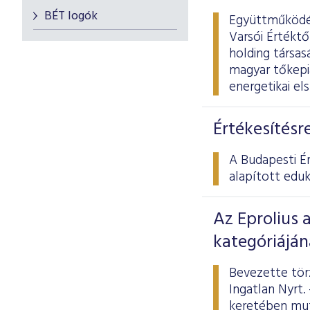
BÉT logók
Együttműködés
Varsói Értéktő
holding társas
magyar tőkepi
energetikai el
Értékesítésr
A Budapesti É
alapított eduk
Az Eprolius 
kategóriáján
Bevezette törz
Ingatlan Nyrt.
keretében mut