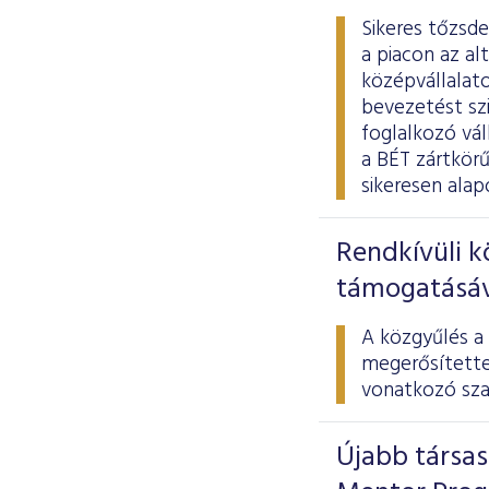
Sikeres tőzsd
a piacon az al
középvállalato
bevezetést sz
foglalkozó vá
a BÉT zártkör
sikeresen ala
Rendkívüli k
támogatásáva
A közgyűlés a
megerősítette 
vonatkozó sza
Újabb társas