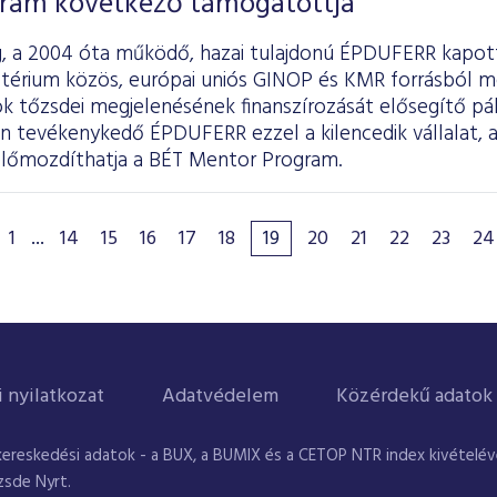
ram következő támogatottja
g, a 2004 óta működő, hazai tulajdonú ÉPDUFERR kapot
térium közös, európai uniós GINOP és KMR forrásból meg
ok tőzsdei megjelenésének finanszírozását elősegítő pá
an tevékenykedő ÉPDUFERR ezzel a kilencedik vállalat, 
lőmozdíthatja a BÉT Mentor Program.
1
...
14
15
16
17
18
19
20
21
22
23
24
i nyilatkozat
Adatvédelem
Közérdekű adatok
kereskedési adatok - a BUX, a BUMIX és a CETOP NTR index kivételével
zsde Nyrt.