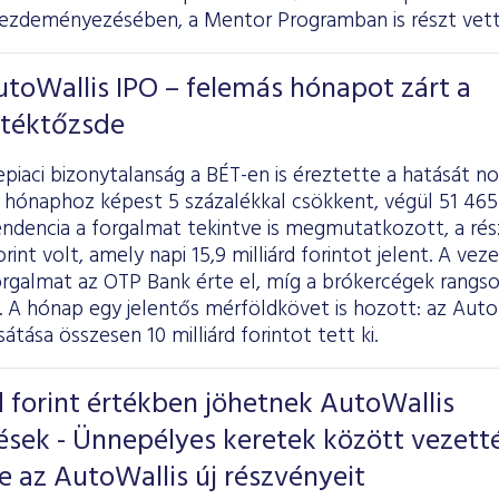
zdeményezésében, a Mentor Programban is részt vett
utoWallis IPO – felemás hónapot zárt a
rtéktőzsde
epiaci bizonytalanság a BÉT-en is éreztette a hatását
ő hónaphoz képest 5 százalékkal csökkent, végül 51 465
ndencia a forgalmat tekintve is megmutatkozott, a rés
forint volt, amely napi 15,9 milliárd forintot jelent. A v
rgalmat az OTP Bank érte el, míg a brókercégek rang
. A hónap egy jelentős mérföldkövet is hozott: az Auto
átása összesen 10 milliárd forintot tett ki.
rd forint értékben jöhetnek AutoWallis
tések - Ünnepélyes keretek között vezett
e az AutoWallis új részvényeit