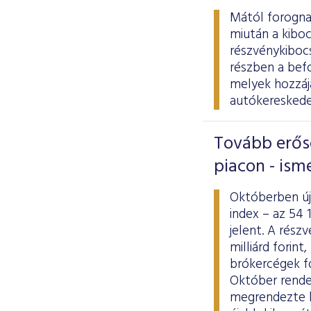
Mától forogna
miután a kiboc
részvénykiboc
részben a befo
melyek hozzáj
autókereskedel
Tovább erős
piacon - is
Októberben új
index – az 54
jelent. A rész
milliárd forin
brókercégek f
Október rende
megrendezte kö