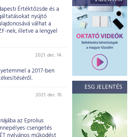
apesti Értéktőzsde és a
gáltatásokat nyújtó
ulajdonosává válhat a
-nek, illetve a lengyel
2021. dec. 14.
Egyetemmel a 2017-ben
tékesítéséről.
ESG JELENTÉS
2021. dec. 10.
iájába az Eprolius
 ünnepélyes csengetés
BÉT nyilvános működést