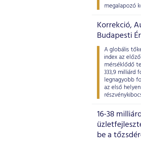
megalapozó ke
Korrekció, A
Budapesti É
A globális tők
index az előz
mérséklődő te
333,9 milliárd 
legnagyobb fo
az első helyen
részvénykibocs
16-38 milliá
üzletfejlesz
be a tőzsdér