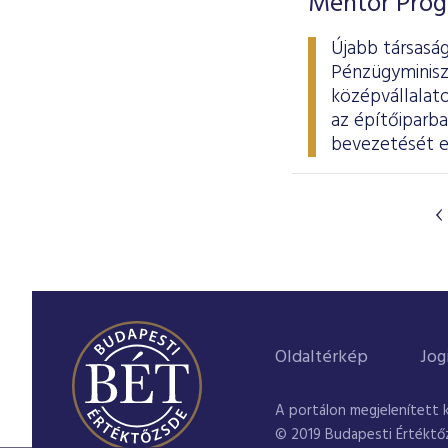
Mentor Prog
Újabb társasá
Pénzügyminisz
középvállalat
az építőiparb
bevezetését e
Oldaltérkép
Jog
A portálon megjelenített 
© 2019 Budapesti Értéktő