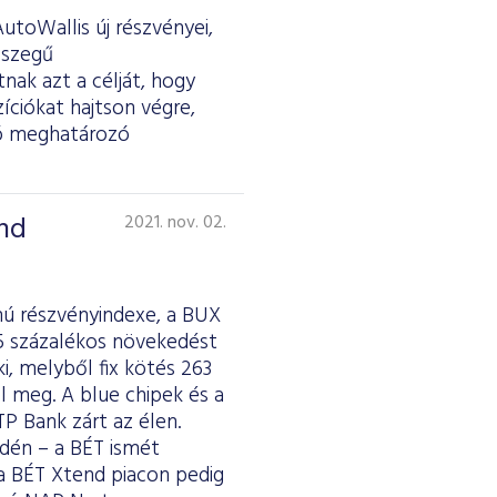
toWallis új részvényei,
összegű
ak azt a célját, hogy
zíciókat hajtson végre,
ió meghatározó
nd
2021. nov. 02.
mú részvényindexe, a BUX
,5 százalékos növekedést
ki, melyből fix kötés 263
el meg. A blue chipek és a
P Bank zárt az élen.
dén – a BÉT ismét
 a BÉT Xtend piacon pedig