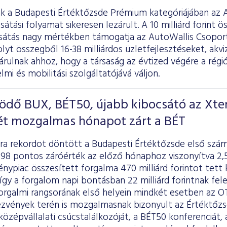
k a Budapesti Értéktőzsde Prémium kategóriájában az Au
sátási folyamat sikeresen lezárult. A 10 milliárd forint 
sátás nagy mértékben támogatja az AutoWallis Csoportn
lyt összegből 16-38 milliárdos üzletfejlesztéseket, akvi
árulnak ahhoz, hogy a társaság az évtized végére a rég
mi és mobilitási szolgáltatójává váljon.
ödő BUX, BÉT50, újabb kibocsátó az Xte
mét mozgalmas hónapot zárt a BÉT
ra rekordot döntött a Budapesti Értéktőzsde első szá
 198 pontos záróérték az előző hónaphoz viszonyítva 2
vénypiac összesített forgalma 470 milliárd forintot tett 
t, így a forgalom napi bontásban 22 milliárd forintnak fel
orgalmi rangsorának első helyein mindkét esetben az OT
zvények terén is mozgalmasnak bizonyult az Értéktőzs
zépvállalati csúcstalálkozóját, a BÉT50 konferenciát,