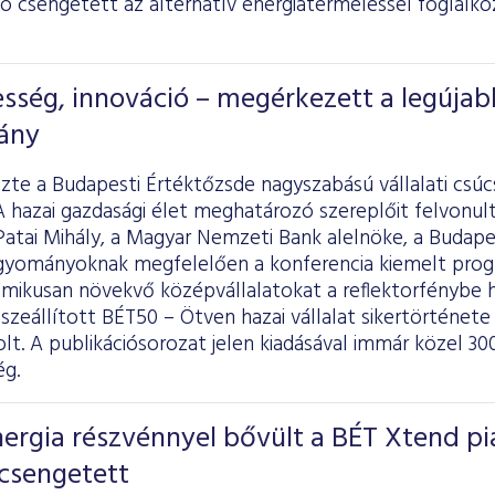
ó csengetett az alternatív energiatermeléssel foglalk
sség, innováció – megérkezett a legújab
ány
te a Budapesti Értéktőzsde nagyszabású vállalati csúc
A hazai gazdasági élet meghatározó szereplőit felvonul
Patai Mihály, a Magyar Nemzeti Bank alelnöke, a Budap
agyományoknak megfelelően a konferencia kiemelt pro
amikusan növekvő középvállalatokat a reflektorfénybe 
zeállított BÉT50 – Ötven hazai vállalat sikertörténete
t. A publikációsorozat jelen kiadásával immár közel 300
g.
nergia részvénnyel bővült a BÉT Xtend pi
 csengetett