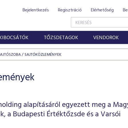
Bejelentkezés
Regisztráció
Elérhetőség
Be
KIBOCSÁTÓK
TŐZSDETAGOK
VENDOROK
SAJTÓSZOBA
SAJTÓKÖZLEMÉNYEK
lemények
holding alapításáról egyezett meg a Mag
, a Budapesti Értéktőzsde és a Varsói