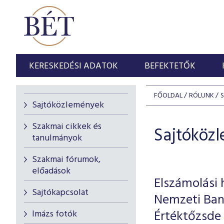
KERESKEDÉSI ADATOK
BEFEKTETŐK
FŐOLDAL
RÓLUNK
Sajtóközlemények
Szakmai cikkek és
Sajtóköz
tanulmányok
Szakmai fórumok,
előadások
Elszámolási 
Sajtókapcsolat
Nemzeti Bank
Értéktőzsde
Imázs fotók