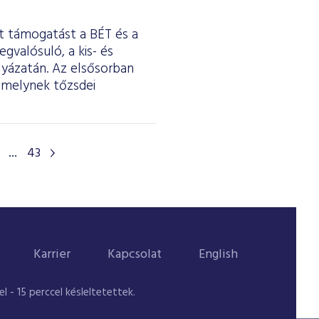
t támogatást a BÉT és a
valósuló, a kis- és
lyázatán. Az elsősorban
amelynek tőzsdei
...
43
Karrier
Kapcsolat
English
 - 15 perccel késleltetettek.