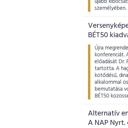
újabb kibocsát
személyében.
Versenyképe
BÉT50 kiadv
Újra megrendez
konferenciát. 
előadását Dr. 
tartotta. A h
kötődésű, din
alkalommal öss
bemutatása vol
BÉT50 közössé
Alternatív e
A NAP Nyrt.