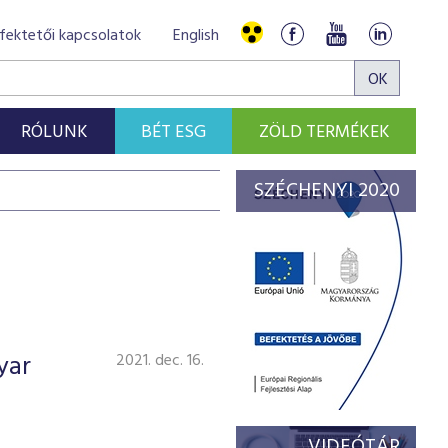
fektetői kapcsolatok
English
RÓLUNK
BÉT ESG
ZÖLD TERMÉKEK
SZÉCHENYI 2020
yar
2021. dec. 16.
VIDEÓTÁR