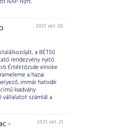
ozó NAP Nyrt.
b
2021. okt. 28.
stalálkozóját, a BÉT50
tató rendezvény nyitó
esti Értéktőzsde elnöke
grameleme a hazai
helyező, immár hatodik
 című kiadvány
 vállalatot számlál a
ac -
2021. okt. 21.