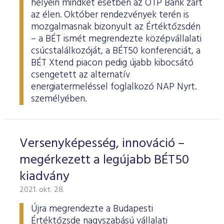
helyein mindkét esetben az OTP Bank zárt
az élen. Október rendezvények terén is
mozgalmasnak bizonyult az Értéktőzsdén
– a BÉT ismét megrendezte középvállalati
csúcstalálkozóját, a BÉT50 konferenciát, a
BÉT Xtend piacon pedig újabb kibocsátó
csengetett az alternatív
energiatermeléssel foglalkozó NAP Nyrt.
személyében.
Versenyképesség, innováció –
megérkezett a legújabb BÉT50
kiadvány
2021. okt. 28.
Újra megrendezte a Budapesti
Értéktőzsde nagyszabású vállalati