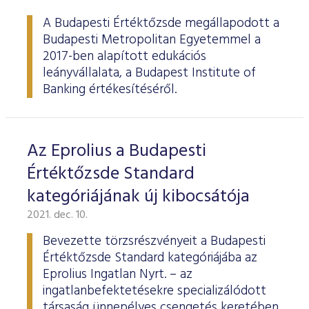
ESG Útmutató
A Budapesti Értéktőzsde megállapodott a
Budapesti Metropolitan Egyetemmel a
2017-ben alapított edukációs
leányvállalata, a Budapest Institute of
Banking értékesítéséről.
Az Eprolius a Budapesti
Értéktőzsde Standard
kategóriájának új kibocsátója
2021. dec. 10.
Bevezette törzsrészvényeit a Budapesti
Értéktőzsde Standard kategóriájába az
Eprolius Ingatlan Nyrt. – az
ingatlanbefektetésekre specializálódott
társaság ünnepélyes csengetés keretében