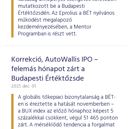
mutatkozott be a Budapesti
Értéktőzsdén. Az Eprolius a BÉT nyilvános
működést megalapozó
kezdeményezésében, a Mentor
Programban is részt vett.
Korrekció, AutoWallis IPO –
felemás hónapot zárt a
Budapesti Értéktőzsde
2021. dec. 01.
A globális tőkepiaci bizonytalanság a BÉT-
en is éreztette a hatását novemberben –
a BUX index az előző hónaphoz képest 5
százalékkal csökkent, végül 51 465 ponton
zárt. A mérséklődő tendencia a forgalmat