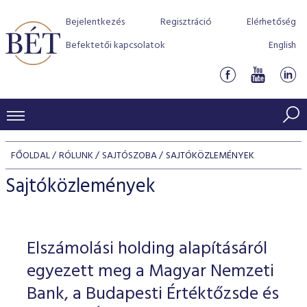
Bejelentkezés
Regisztráció
Elérhetőség
Befektetői kapcsolatok
English
KERESKEDÉSI ADATOK
FŐOLDAL
RÓLUNK
SAJTÓSZOBA
SAJTÓKÖZLEMÉNYEK
INDEXEK
BEFEKTETŐK
Sajtóközlemények
Részvényindexek
Piaci forgalom
Termékcsoportok
KIBOCSÁTÓK
Kötvényindexek
Kedvenc instrumentumok
Szabályozás
Indexek
Részvény és vállalati kötvény tőzsdei bevezetését támoga
Elszámolási holding alapításáról
TŐZSDETAGOK
Jelzáloglevél indexek
program
Azonnali Piac
Alkalmazott díjstruktúra
BÉT szabályzatok
Részvény szekció
egyezett meg a Magyar Nemzeti
Tőzsdetagok, üzletkötők
VENDOROK
Vállalati kötvény indexek
Származékos piac
BÉT Xtend - Részvénypiac egyszerűen
Részvények
Bank, a Budapesti Értéktőzsde és
Elszámolás
Befektetővédelem
Hitelpapír szekció
Útmutató a taggá váláshoz