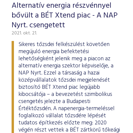
Alternatív energia részvénnyel
bővült a BÉT Xtend piac - A NAP
Nyrt. csengetett
2021. okt. 21.
Sikeres tőzsdei felkészülést követően
megújuló energia befektetési
lehetőségként jelenik meg a piacon az
alternatív energia szektor képviselője, a
NAP Nyrt. Ezzel a társaság a hazai
középvállalatok tőzsdei megjelenését
biztosító BÉT Xtend piac legújabb
kibocsátója – a bevezetést szimbolikus
csengetés jelezte a Budapesti
Értéktőzsdén. A napenergia-termeléssel
foglalkozó vállalat tőzsdére lépését
tudatos építkezés előzte meg: 2020
végén részt vettek a BÉT zártkörű tőkeági