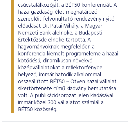
csúcstalálkozóját, a BÉT50 konferenciát. A
hazai gazdasági élet meghatározó
szereplőit felvonultató rendezvény nyitó
előadását Dr. Patai Mihály, a Magyar
Nemzeti Bank alelnöke, a Budapesti
Értéktőzsde elnöke tartotta. A
hagyományoknak megfelelően a
konferencia kiemelt programeleme a hazai
kötődésű, dinamikusan növekvő
középvállalatokat a reflektorfénybe
helyező, immár hatodik alkalommal
összeállított BÉT50 – Ötven hazai vállalat
sikertörténete című kiadvány bemutatása
volt. A publikációsorozat jelen kiadásával
immár közel 300 vállalatot számlál a
BÉT50 közösség.