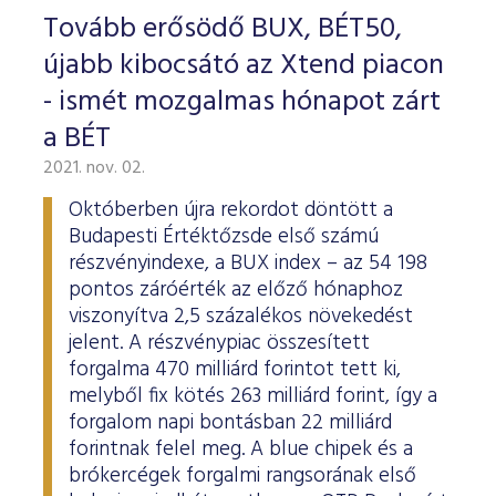
Tovább erősödő BUX, BÉT50,
újabb kibocsátó az Xtend piacon
- ismét mozgalmas hónapot zárt
a BÉT
2021. nov. 02.
Októberben újra rekordot döntött a
Budapesti Értéktőzsde első számú
részvényindexe, a BUX index – az 54 198
pontos záróérték az előző hónaphoz
viszonyítva 2,5 százalékos növekedést
jelent. A részvénypiac összesített
forgalma 470 milliárd forintot tett ki,
melyből fix kötés 263 milliárd forint, így a
forgalom napi bontásban 22 milliárd
forintnak felel meg. A blue chipek és a
brókercégek forgalmi rangsorának első