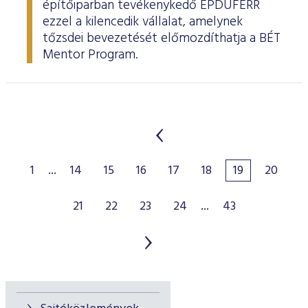
építőiparban tevékenykedő ÉPDUFERR
ezzel a kilencedik vállalat, amelynek
tőzsdei bevezetését előmozdíthatja a BÉT
Mentor Program.
1
...
14
15
16
17
18
19
20
21
22
23
24
...
43