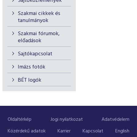
Sajtóközlemények
Szakmai cikkek és
tanulmányok
Szakmai fórumok,
előadások
Sajtókapcsolat
Imázs fotók
BÉT logók
Oldaltérkép
Jogi nyilatkozat
Adatvédelem
Közérdekű adatok
Karrier
Kapcsolat
English