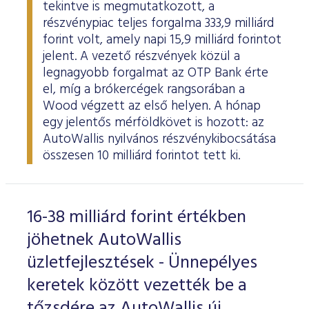
tekintve is megmutatkozott, a
részvénypiac teljes forgalma 333,9 milliárd
forint volt, amely napi 15,9 milliárd forintot
jelent. A vezető részvények közül a
legnagyobb forgalmat az OTP Bank érte
el, míg a brókercégek rangsorában a
Wood végzett az első helyen. A hónap
egy jelentős mérföldkövet is hozott: az
AutoWallis nyilvános részvénykibocsátása
összesen 10 milliárd forintot tett ki.
16-38 milliárd forint értékben
jöhetnek AutoWallis
üzletfejlesztések - Ünnepélyes
keretek között vezették be a
tőzsdére az AutoWallis új