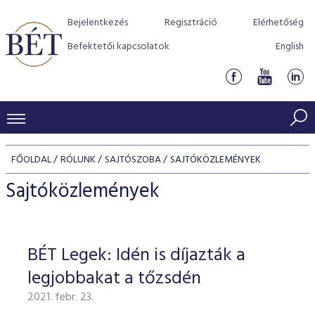
Bejelentkezés
Regisztráció
Elérhetőség
Befektetői kapcsolatok
English
KERESKEDÉSI ADATOK
FŐOLDAL
RÓLUNK
SAJTÓSZOBA
SAJTÓKÖZLEMÉNYEK
INDEXEK
BEFEKTETŐK
Sajtóközlemények
Részvényindexek
Piaci forgalom
Termékcsoportok
KIBOCSÁTÓK
Kötvényindexek
Kedvenc instrumentumok
Szabályozás
Indexek
Részvény és vállalati kötvény tőzsdei bevezetését támoga
BÉT Legek: Idén is díjazták a
TŐZSDETAGOK
Jelzáloglevél indexek
program
Azonnali Piac
Alkalmazott díjstruktúra
BÉT szabályzatok
Részvény szekció
legjobbakat a tőzsdén
Tőzsdetagok, üzletkötők
VENDOROK
Vállalati kötvény indexek
Származékos piac
BÉT Xtend - Részvénypiac egyszerűen
Részvények
Elszámolás
Befektetővédelem
2021. febr. 23.
Hitelpapír szekció
Útmutató a taggá váláshoz