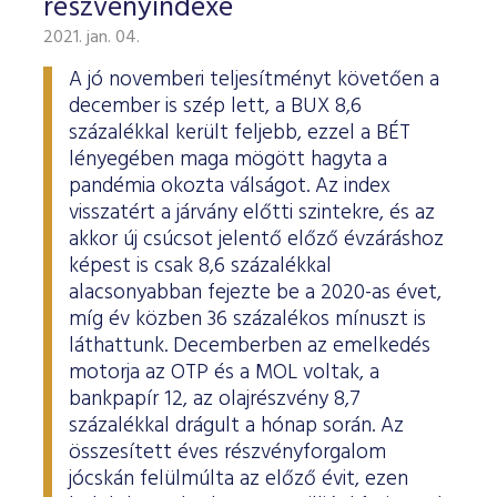
részvényindexe
2021. jan. 04.
A jó novemberi teljesítményt követően a
december is szép lett, a BUX 8,6
százalékkal került feljebb, ezzel a BÉT
lényegében maga mögött hagyta a
pandémia okozta válságot. Az index
visszatért a járvány előtti szintekre, és az
akkor új csúcsot jelentő előző évzáráshoz
képest is csak 8,6 százalékkal
alacsonyabban fejezte be a 2020-as évet,
míg év közben 36 százalékos mínuszt is
láthattunk. Decemberben az emelkedés
motorja az OTP és a MOL voltak, a
bankpapír 12, az olajrészvény 8,7
százalékkal drágult a hónap során. Az
összesített éves részvényforgalom
jócskán felülmúlta az előző évit, ezen