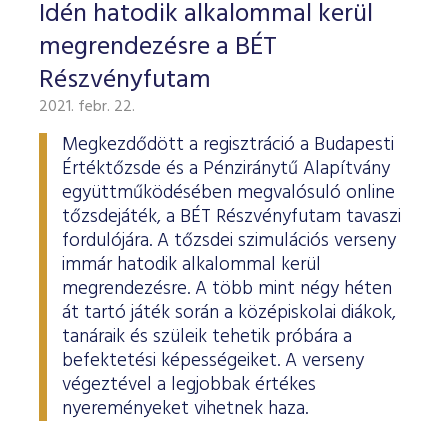
ESG Útmutató
Idén hatodik alkalommal kerül
megrendezésre a BÉT
Részvényfutam
2021. febr. 22.
Megkezdődött a regisztráció a Budapesti
Értéktőzsde és a Pénziránytű Alapítvány
együttműködésében megvalósuló online
tőzsdejáték, a BÉT Részvényfutam tavaszi
fordulójára. A tőzsdei szimulációs verseny
immár hatodik alkalommal kerül
megrendezésre. A több mint négy héten
át tartó játék során a középiskolai diákok,
tanáraik és szüleik tehetik próbára a
befektetési képességeiket. A verseny
végeztével a legjobbak értékes
nyereményeket vihetnek haza.