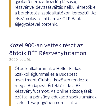
gyökerű nemzetközi légitársaság
részvényei devizaátváltás nélkül érhetők el
a befektetési szolgáltatókon keresztül. Az
elszámolás forintban, az OTP Bank
árjegyzésével történik.
Közel 900-an vettek részt az
ötödik BÉT Részvényfutamon
2020. dec. 16.
Ötödik alkalommal, a Heller Farkas
Szakkollégiummal és a Budapest
Investment Clubbal közösen rendezte
meg a Budapesti Értéktőzsde a BÉT
Részvényfutamot. Az online tőzsdejáték
ezúttal a pénzügyi edukáció spektrumának
szélesítése jegyében nem csak a