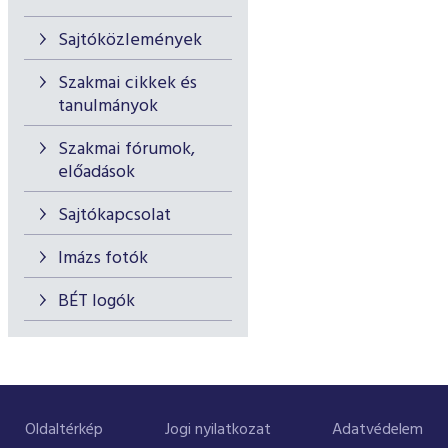
Sajtóközlemények
Szakmai cikkek és
tanulmányok
Szakmai fórumok,
előadások
Sajtókapcsolat
Imázs fotók
BÉT logók
Oldaltérkép
Jogi nyilatkozat
Adatvédelem