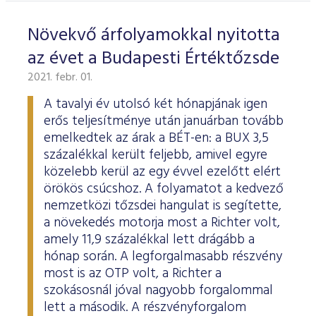
Növekvő árfolyamokkal nyitotta
az évet a Budapesti Értéktőzsde
2021. febr. 01.
A tavalyi év utolsó két hónapjának igen
erős teljesítménye után januárban tovább
emelkedtek az árak a BÉT-en: a BUX 3,5
százalékkal került feljebb, amivel egyre
közelebb kerül az egy évvel ezelőtt elért
örökös csúcshoz. A folyamatot a kedvező
nemzetközi tőzsdei hangulat is segítette,
a növekedés motorja most a Richter volt,
amely 11,9 százalékkal lett drágább a
hónap során. A legforgalmasabb részvény
most is az OTP volt, a Richter a
szokásosnál jóval nagyobb forgalommal
lett a második. A részvényforgalom