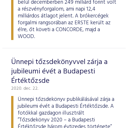
belül decemberben 249 milliárd forint volt
a részvényforgalom, ami napi 12,4
milliárdos átlagot jelent. A brókercégek
forgalmi rangsorában az ERSTE került az
élre, őt követi a CONCORDE, majd a
WOOD.
Ünnepi tőzsdekönyvvel zárja a
jubileumi évét a Budapesti
Értéktőzsde
2020. dec. 22.
Ünnepi tőzsdekönyv publikálásával zárja a
jubileumi évét a Budapesti Értéktőzsde. A
fotókkal gazdagon illusztrált
”Tőzsdekönyv 2020 – a Budapesti
Értéktőzsde három évtizedes története”