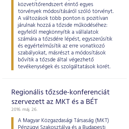
ESG Útmutató
közvetítőrendszert érintő egyes
törvények módosításáról szóló törvényt.
A változások több ponton is pozitívan
járulnak hozzá a tőzsde működéséhez:
egyfelől megkönnyítik a vállalatok
számára a tőzsdére lépést, egyszerűsítik
és egyértelműsítik az erre vonatkozó
szabályokat, másrészt a módosítások
bővítik a tőzsde által végezhető
tevékenységek és szolgáltatások körét.
Regionális tőzsde-konferenciát
szervezett az MKT és a BÉT
2016. máj. 26.
A Magyar Közgazdasági Társaság (MKT)
Pénzügyi Szakosztálya és a Budapesti