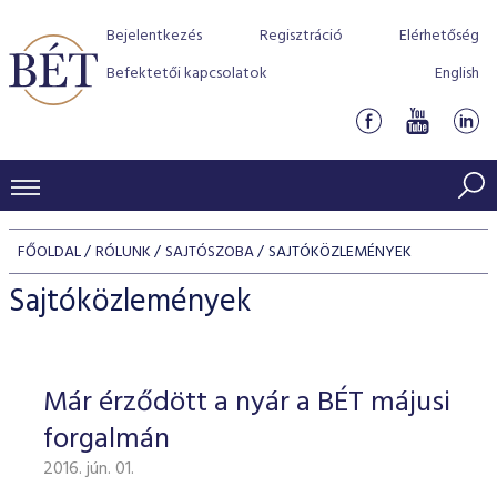
Bejelentkezés
Regisztráció
Elérhetőség
Befektetői kapcsolatok
English
KERESKEDÉSI ADATOK
FŐOLDAL
RÓLUNK
SAJTÓSZOBA
SAJTÓKÖZLEMÉNYEK
INDEXEK
BEFEKTETŐK
Sajtóközlemények
Részvényindexek
Piaci forgalom
Termékcsoportok
KIBOCSÁTÓK
Kötvényindexek
Kedvenc instrumentumok
Szabályozás
Indexek
Részvény és vállalati kötvény tőzsdei bevezetését támoga
Már érződött a nyár a BÉT májusi
TŐZSDETAGOK
Jelzáloglevél indexek
program
Azonnali Piac
Alkalmazott díjstruktúra
BÉT szabályzatok
Részvény szekció
forgalmán
Tőzsdetagok, üzletkötők
VENDOROK
Vállalati kötvény indexek
Származékos piac
BÉT Xtend - Részvénypiac egyszerűen
Részvények
Elszámolás
Befektetővédelem
2016. jún. 01.
Hitelpapír szekció
Útmutató a taggá váláshoz