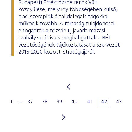
Budapesti Értéktőzsde rendkívüli
közgyűlése, mely így többségében külső,
piaci szereplők által delegált tagokkal
működik tovább. A társaság tulajdonosai
elfogadták a tőzsde új javadalmazási
szabályzatát is és meghallgatták a BÉT
vezetőségének tájékoztatását a szervezet
2016-2020 közötti stratégiájáról.
1
...
37
38
39
40
41
42
43