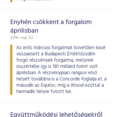
Enyhén csökkent a forgalom
áprilisban
2016. máj. 02.
Az erős márciusi forgalmat követően kissé
visszaesett a Budapesti Értéktőzsdén
forgó részvények forgalma, melynek
összértéke így is 181 milliárd forint volt
áprilisban. A részvénypiaci rangsor első
helyét továbbra is a Concorde foglalja el, a
második az Equilor, míg a Wood ezúttal a
harmadik helyre futott be.
Együttműködési lehetőségekről