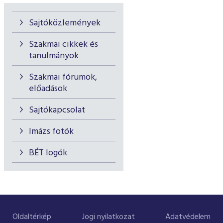
Sajtóközlemények
Szakmai cikkek és
tanulmányok
Szakmai fórumok,
előadások
Sajtókapcsolat
Imázs fotók
BÉT logók
Oldaltérkép
Jogi nyilatkozat
Adatvédelem