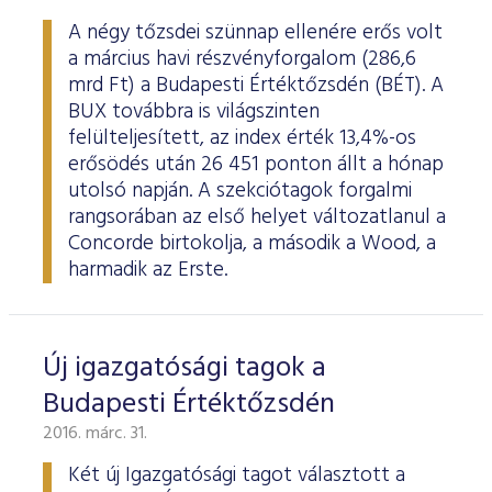
A négy tőzsdei szünnap ellenére erős volt
a március havi részvényforgalom (286,6
mrd Ft) a Budapesti Értéktőzsdén (BÉT). A
BUX továbbra is világszinten
felülteljesített, az index érték 13,4%-os
erősödés után 26 451 ponton állt a hónap
utolsó napján. A szekciótagok forgalmi
rangsorában az első helyet változatlanul a
Concorde birtokolja, a második a Wood, a
harmadik az Erste.
Új igazgatósági tagok a
Budapesti Értéktőzsdén
2016. márc. 31.
Két új Igazgatósági tagot választott a