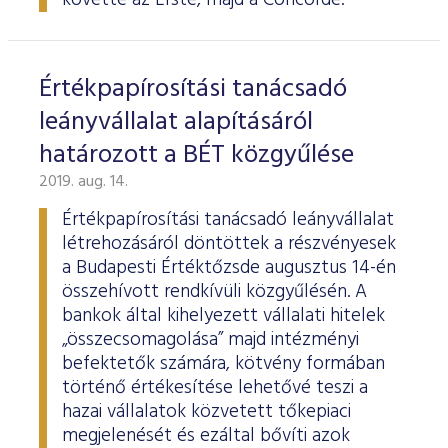
követte az Erste, majd a Concorde.
Értékpapírosítási tanácsadó
leányvállalat alapításáról
határozott a BÉT közgyűlése
2019. aug. 14.
Értékpapírosítási tanácsadó leányvállalat
létrehozásáról döntöttek a részvényesek
a Budapesti Értéktőzsde augusztus 14-én
összehívott rendkívüli közgyűlésén. A
bankok által kihelyezett vállalati hitelek
„összecsomagolása” majd intézményi
befektetők számára, kötvény formában
történő értékesítése lehetővé teszi a
hazai vállalatok közvetett tőkepiaci
megjelenését és ezáltal bővíti azok