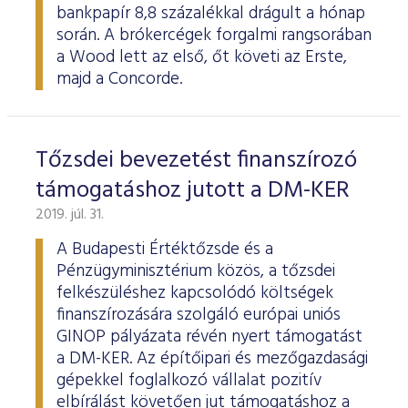
bankpapír 8,8 százalékkal drágult a hónap
során. A brókercégek forgalmi rangsorában
a Wood lett az első, őt követi az Erste,
majd a Concorde.
Tőzsdei bevezetést finanszírozó
támogatáshoz jutott a DM-KER
2019. júl. 31.
A Budapesti Értéktőzsde és a
Pénzügyminisztérium közös, a tőzsdei
felkészüléshez kapcsolódó költségek
finanszírozására szolgáló európai uniós
GINOP pályázata révén nyert támogatást
a DM-KER. Az építőipari és mezőgazdasági
gépekkel foglalkozó vállalat pozitív
elbírálást követően jut támogatáshoz a