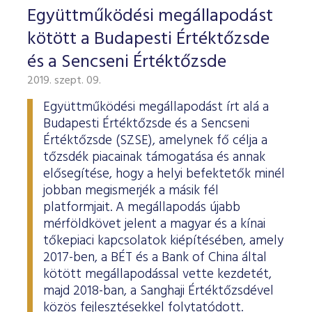
ESG Útmutató
Együttműködési megállapodást
kötött a Budapesti Értéktőzsde
és a Sencseni Értéktőzsde
2019. szept. 09.
Együttműködési megállapodást írt alá a
Budapesti Értéktőzsde és a Sencseni
Értéktőzsde (SZSE), amelynek fő célja a
tőzsdék piacainak támogatása és annak
elősegítése, hogy a helyi befektetők minél
jobban megismerjék a másik fél
platformjait. A megállapodás újabb
mérföldkövet jelent a magyar és a kínai
tőkepiaci kapcsolatok kiépítésében, amely
2017-ben, a BÉT és a Bank of China által
kötött megállapodással vette kezdetét,
majd 2018-ban, a Sanghaji Értéktőzsdével
közös fejlesztésekkel folytatódott.