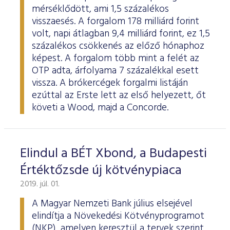
mérséklődött, ami 1,5 százalékos
visszaesés. A forgalom 178 milliárd forint
volt, napi átlagban 9,4 milliárd forint, ez 1,5
százalékos csökkenés az előző hónaphoz
képest. A forgalom több mint a felét az
OTP adta, árfolyama 7 százalékkal esett
vissza. A brókercégek forgalmi listáján
ezúttal az Erste lett az első helyezett, őt
követi a Wood, majd a Concorde.
Elindul a BÉT Xbond, a Budapesti
Értéktőzsde új kötvénypiaca
2019. júl. 01.
A Magyar Nemzeti Bank július elsejével
elindítja a Növekedési Kötvényprogramot
(NKP), amelyen keresztül a tervek szerint