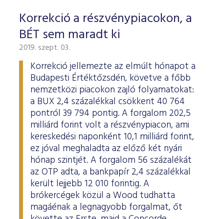
Korrekció a részvénypiacokon, a
BÉT sem maradt ki
2019. szept. 03.
Korrekció jellemezte az elmúlt hónapot a
Budapesti Értéktőzsdén, követve a főbb
nemzetközi piacokon zajló folyamatokat:
a BUX 2,4 százalékkal csökkent 40 764
pontról 39 794 pontig. A forgalom 202,5
milliárd forint volt a részvénypiacon, ami
kereskedési naponként 10,1 milliárd forint,
ez jóval meghaladta az előző két nyári
hónap szintjét. A forgalom 56 százalékát
az OTP adta, a bankpapír 2,4 százalékkal
került lejjebb 12 010 forintig. A
brókercégek közül a Wood tudhatta
magáénak a legnagyobb forgalmat, őt