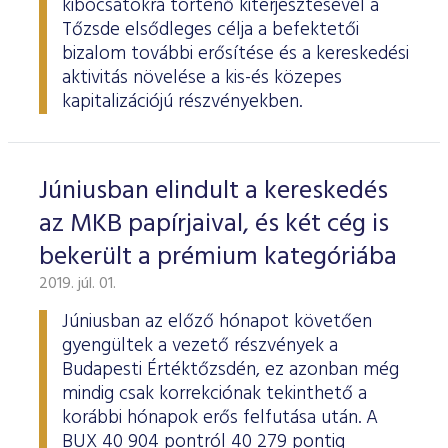
kibocsátókra történő kiterjesztésével a
Tőzsde elsődleges célja a befektetői
bizalom további erősítése és a kereskedési
aktivitás növelése a kis-és közepes
kapitalizációjú részvényekben.
Júniusban elindult a kereskedés
az MKB papírjaival, és két cég is
bekerült a prémium kategóriába
2019. júl. 01.
Júniusban az előző hónapot követően
gyengültek a vezető részvények a
Budapesti Értéktőzsdén, ez azonban még
mindig csak korrekciónak tekinthető a
korábbi hónapok erős felfutása után. A
BUX 40 904 pontról 40 279 pontig