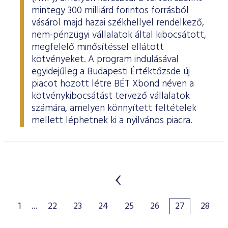
mintegy 300 milliárd forintos forrásból
vásárol majd hazai székhellyel rendelkező,
nem-pénzügyi vállalatok által kibocsátott,
megfelelő minősítéssel ellátott
kötvényeket. A program indulásával
egyidejűleg a Budapesti Értéktőzsde új
piacot hozott létre BÉT Xbond néven a
kötvénykibocsátást tervező vállalatok
számára, amelyen könnyített feltételek
mellett léphetnek ki a nyilvános piacra.
1
...
22
23
24
25
26
27
28