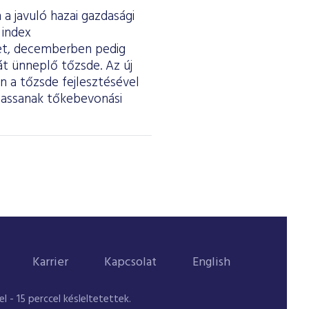
a javuló hazai gazdasági
 index
ket, decemberben pedig
át ünneplő tőzsde. Az új
 a tőzsde fejlesztésével
thassanak tőkebevonási
Karrier
Kapcsolat
English
 - 15 perccel késleltetettek.