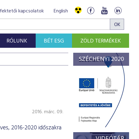
fektetői kapcsolatok
English
RÓLUNK
BÉT ESG
ZÖLD TERMÉKEK
SZÉCHENYI 2020
2016. márc. 09.
ves, 2016-2020 időszakra
VIDEÓTÁR