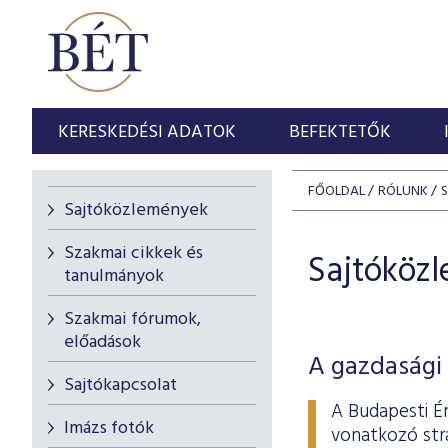
KERESKEDÉSI ADATOK
BEFEKTETŐK
FŐOLDAL
RÓLUNK
Sajtóközlemények
Szakmai cikkek és
Sajtóköz
tanulmányok
Szakmai fórumok,
előadások
A gazdasági 
Sajtókapcsolat
A Budapesti É
Imázs fotók
vonatkozó stra