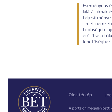
Eseménydús év 
kilátásoknak 
teljesítménye
ismét nemzeti 
többségi tula
erősítse a tők
lehetőséghez
Oldaltérkép
Jog
A portálon megjelenített 