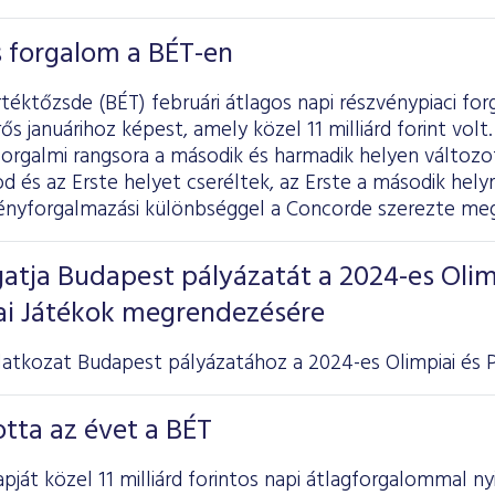
os forgalom a BÉT-en
téktőzsde (BÉT) februári átlagos napi részvénypiaci forga
ős januárihoz képest, amely közel 11 milliárd forint vol
forgalmi rangsora a második és harmadik helyen változ
 és az Erste helyet cseréltek, az Erste a második helyre
vényforgalmazási különbséggel a Concorde szerezte meg
atja Budapest pályázatát a 2024-es Olim
iai Játékok megrendezésére
atkozat Budapest pályázatához a 2024-es Olimpiai és Pa
otta az évet a BÉT
pját közel 11 milliárd forintos napi átlagforgalommal ny