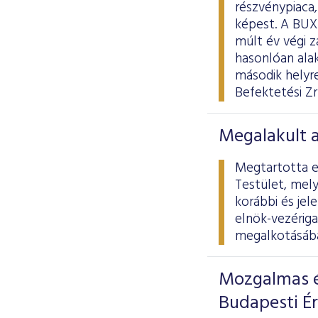
részvénypiaca
képest. A BUX
múlt év végi 
hasonlóan alak
második helyr
Befektetési Zr
Megalakult 
Megtartotta el
Testület, mely
korábbi és jel
elnök-vezériga
megalkotásába
Mozgalmas é
Budapesti É