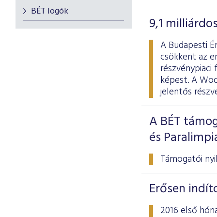
BÉT logók
9,1 milliárd
A Budapesti Ér
csökkent az er
részvénypiaci 
képest. A Wood
jelentős rész
A BÉT támog
és Paralimp
Támogatói nyil
Erősen indít
2016 első hóna