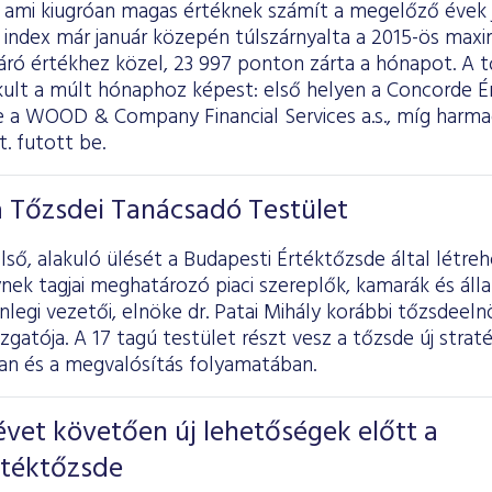
, ami kiugróan magas értéknek számít a megelőző évek 
 index már január közepén túlszárnyalta a 2015-ös max
záró értékhez közel, 23 997 ponton zárta a hónapot. A 
ult a múlt hónaphoz képest: első helyen a Concorde Ér
e a WOOD & Company Financial Services a.s., míg harma
t. futott be.
a Tőzsdei Tanácsadó Testület
ső, alakuló ülését a Budapesti Értéktőzsde által létr
nek tagjai meghatározó piaci szereplők, kamarák és áll
enlegi vezetői, elnöke dr. Patai Mihály korábbi tőzsdeeln
zgatója. A 17 tagú testület részt vesz a tőzsde új straté
n és a megvalósítás folyamatában.
vet követően új lehetőségek előtt a
rtéktőzsde