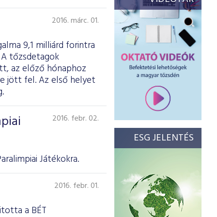
2016. márc. 01.
lma 9,1 milliárd forintra
t. A tőzsdetagok
ott, az előző hónaphoz
 jött fel. Az első helyet
.
piai
2016. febr. 02.
ESG JELENTÉS
ralimpiai Játékokra.
2016. febr. 01.
itotta a BÉT