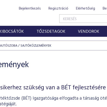
Bejelentkezés
Regisztráció
Elérhetőség
Be
KIBOCSÁTÓK
TŐZSDETAGOK
VENDOROK
SAJTÓSZOBA
SAJTÓKÖZLEMÉNYEK
lemények
sikerhez szükség van a BÉT fejlesztésére
rtéktőzsde (BÉT) Igazgatósága elfogadta a társaság öté
tégiáját.