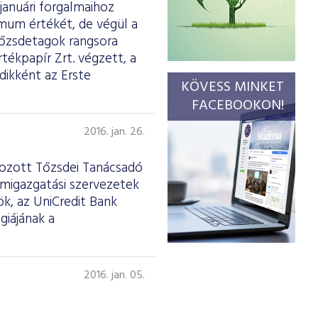
januári forgalmaihoz
imum értékét, de végül a
tőzsdetagok rangsora
tékpapír Zrt. végzett, a
dikként az Erste
KÖVESS MINKET
FACEBOOKON!
2016. jan. 26.
ehozott Tőzsdei Tanácsadó
amigazgatási szervezetek
ök, az UniCredit Bank
giájának a
2016. jan. 05.