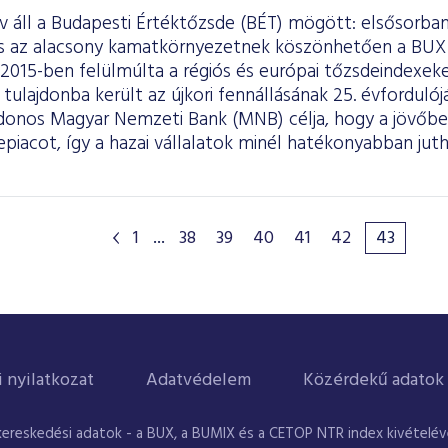
áll a Budapesti Értéktőzsde (BÉT) mögött: elsősorban 
és az alacsony kamatkörnyezetnek köszönhetően a BUX
 2015-ben felülmúlta a régiós és európai tőzsdeindexe
tulajdonba került az újkori fennállásának 25. évfordulój
jdonos Magyar Nemzeti Bank (MNB) célja, hogy a jövőben
epiacot, így a hazai vállalatok minél hatékonyabban ju
.
1
...
38
39
40
41
42
43
i nyilatkozat
Adatvédelem
Közérdekű adatok
kereskedési adatok - a BUX, a BUMIX és a CETOP NTR index kivételével