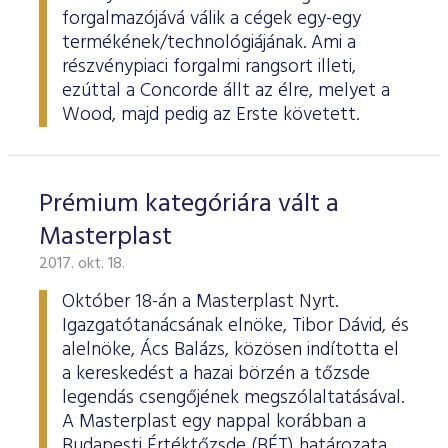
forgalmazójává válik a cégek egy-egy
termékének/technológiájának. Ami a
részvénypiaci forgalmi rangsort illeti,
ezúttal a Concorde állt az élre, melyet a
Wood, majd pedig az Erste követett.
Prémium kategóriára vált a
Masterplast
2017. okt. 18.
Október 18-án a Masterplast Nyrt.
Igazgatótanácsának elnöke, Tibor Dávid, és
alelnöke, Ács Balázs, közösen indította el
a kereskedést a hazai börzén a tőzsde
legendás csengőjének megszólaltatásával.
A Masterplast egy nappal korábban a
Budapesti Értéktőzsde (BÉT) határozata