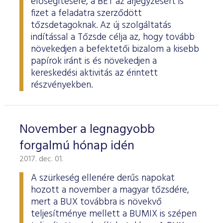
elősegítésére, a BÉT az árjegyzésért is
fizet a feladatra szerződött
tőzsdetagoknak. Az új szolgáltatás
indítással a Tőzsde célja az, hogy tovább
növekedjen a befektetői bizalom a kisebb
papírok iránt is és növekedjen a
kereskedési aktivitás az érintett
részvényekben.
November a legnagyobb
forgalmú hónap idén
2017. dec. 01.
A szürkeség ellenére derűs napokat
hozott a november a magyar tőzsdére,
mert a BUX továbbra is növekvő
teljesítménye mellett a BUMIX is szépen