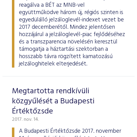
reagálva a BÉT az MNB-vel
együttműködve három új, régiós szinten is
egyedülálló jelzáloglevél-indexet vezet be
2017 decemberétől. Mindez jelentősen
hozzájárul a jelzáloglevél-piac fejlődéséhez
és a transzparencia növelésén keresztül
támogatja a háztartási szektorban a
hosszabb távra rögzített kamatozású
jelzáloghitelek elterjedését.
Megtartotta rendkívüli
közgyűlését a Budapesti
Értéktőzsde
2017. nov. 14.
A Budapesti Értéktőzsde 2017. november