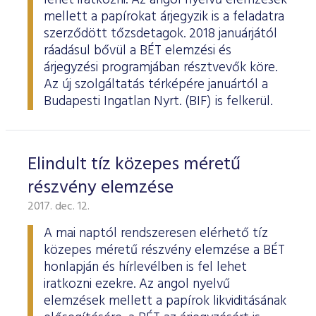
lehet iratkozni. Az angol nyelvű elemzések
mellett a papírokat árjegyzik is a feladatra
szerződött tőzsdetagok. 2018 januárjától
ráadásul bővül a BÉT elemzési és
árjegyzési programjában résztvevők köre.
Az új szolgáltatás térképére januártól a
Budapesti Ingatlan Nyrt. (BIF) is felkerül.
Elindult tíz közepes méretű
részvény elemzése
2017. dec. 12.
A mai naptól rendszeresen elérhető tíz
közepes méretű részvény elemzése a BÉT
honlapján és hírlevélben is fel lehet
iratkozni ezekre. Az angol nyelvű
elemzések mellett a papírok likviditásának