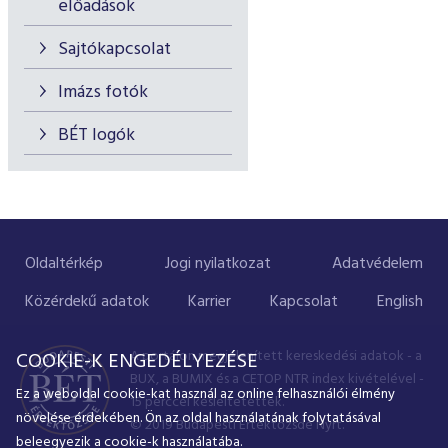
előadások
Sajtókapcsolat
Imázs fotók
BÉT logók
Oldaltérkép
Jogi nyilatkozat
Adatvédelem
Közérdekű adatok
Karrier
Kapcsolat
English
A portálon megjelenített kereskedési adatok - a
COOKIE-K ENGEDÉLYEZÉSE
BUX, a BUMIX és a CETOP NTR index kivételével -
Ez a weboldal cookie-kat használ az online felhasználói élmény
15 perccel késleltetettek.
növelése érdekében. Ön az oldal használatának folytatásával
© 2019 Budapesti Értéktőzsde Nyrt.
beleegyezik a cookie-k használatába.