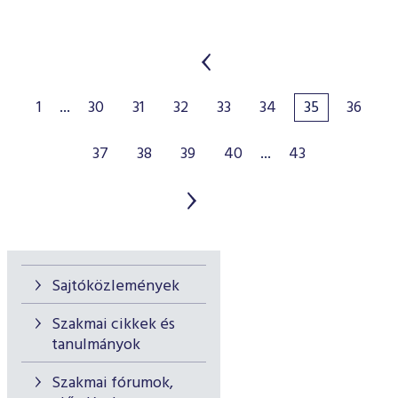
1
...
30
31
32
33
34
35
36
37
38
39
40
...
43
Sajtóközlemények
Szakmai cikkek és
tanulmányok
Szakmai fórumok,