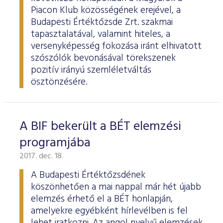
ESG Útmutató
Piacon Klub közösségének erejével, a
Budapesti Értéktőzsde Zrt. szakmai
tapasztalatával, valamint hiteles, a
versenyképesség fokozása iránt elhivatott
szószólók bevonásával törekszenek
pozitív irányú szemléletváltás
ösztönzésére.
A BIF bekerült a BÉT elemzési
programjába
2017. dec. 18.
A Budapesti Értéktőzsdének
köszönhetően a mai nappal már hét újabb
elemzés érhető el a BÉT honlapján,
amelyekre egyébként hírlevélben is fel