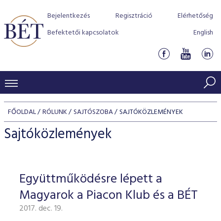
Bejelentkezés
Regisztráció
Elérhetőség
Befektetői kapcsolatok
English
KERESKEDÉSI ADATOK
FŐOLDAL
RÓLUNK
SAJTÓSZOBA
SAJTÓKÖZLEMÉNYEK
INDEXEK
BEFEKTETŐK
Sajtóközlemények
Részvényindexek
Piaci forgalom
Termékcsoportok
KIBOCSÁTÓK
Kötvényindexek
Kedvenc instrumentumok
Szabályozás
Indexek
Részvény és vállalati kötvény tőzsdei bevezetését támoga
Együttműködésre lépett a
TŐZSDETAGOK
Jelzáloglevél indexek
program
Azonnali Piac
Alkalmazott díjstruktúra
BÉT szabályzatok
Részvény szekció
Magyarok a Piacon Klub és a BÉT
Tőzsdetagok, üzletkötők
VENDOROK
Vállalati kötvény indexek
Származékos piac
BÉT Xtend - Részvénypiac egyszerűen
Részvények
Elszámolás
Befektetővédelem
2017. dec. 19.
Hitelpapír szekció
Útmutató a taggá váláshoz