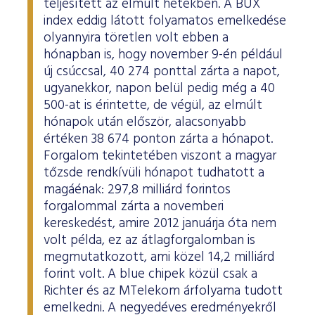
teljesített az elmúlt hetekben. A BUX
index eddig látott folyamatos emelkedése
olyannyira töretlen volt ebben a
hónapban is, hogy november 9-én például
új csúccsal, 40 274 ponttal zárta a napot,
ugyanekkor, napon belül pedig még a 40
500-at is érintette, de végül, az elmúlt
hónapok után először, alacsonyabb
értéken 38 674 ponton zárta a hónapot.
Forgalom tekintetében viszont a magyar
tőzsde rendkívüli hónapot tudhatott a
magáénak: 297,8 milliárd forintos
forgalommal zárta a novemberi
kereskedést, amire 2012 januárja óta nem
volt példa, ez az átlagforgalomban is
megmutatkozott, ami közel 14,2 milliárd
forint volt. A blue chipek közül csak a
Richter és az MTelekom árfolyama tudott
emelkedni. A negyedéves eredményekről