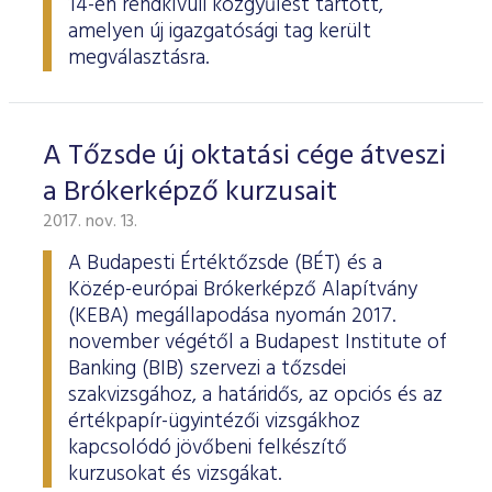
14-én rendkívüli közgyűlést tartott,
amelyen új igazgatósági tag került
megválasztásra.
A Tőzsde új oktatási cége átveszi
a Brókerképző kurzusait
2017. nov. 13.
A Budapesti Értéktőzsde (BÉT) és a
Közép-európai Brókerképző Alapítvány
(KEBA) megállapodása nyomán 2017.
november végétől a Budapest Institute of
Banking (BIB) szervezi a tőzsdei
szakvizsgához, a határidős, az opciós és az
értékpapír-ügyintézői vizsgákhoz
kapcsolódó jövőbeni felkészítő
kurzusokat és vizsgákat.