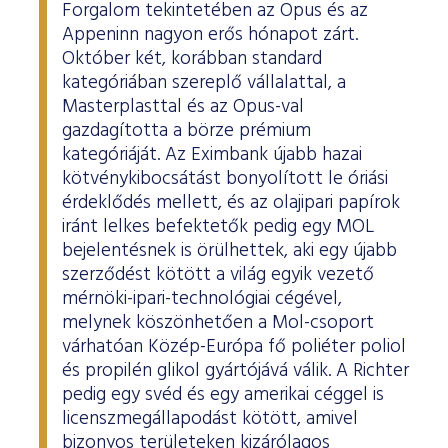
Forgalom tekintetében az Opus és az
Appeninn nagyon erős hónapot zárt.
Október két, korábban standard
kategóriában szereplő vállalattal, a
Masterplasttal és az Opus-val
gazdagította a börze prémium
kategóriáját. Az Eximbank újabb hazai
kötvénykibocsátást bonyolított le óriási
érdeklődés mellett, és az olajipari papírok
iránt lelkes befektetők pedig egy MOL
bejelentésnek is örülhettek, aki egy újabb
szerződést kötött a világ egyik vezető
mérnöki-ipari-technológiai cégével,
melynek köszönhetően a Mol-csoport
várhatóan Közép-Európa fő poliéter poliol
és propilén glikol gyártójává válik. A Richter
pedig egy svéd és egy amerikai céggel is
licenszmegállapodást kötött, amivel
bizonyos területeken kizárólagos