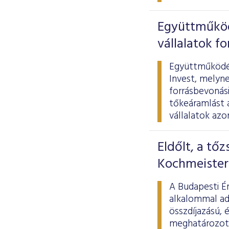
Együttműködi
vállalatok f
Együttműködés
Invest, melyne
forrásbevonási
tőkeáramlást 
vállalatok azo
Eldőlt, a tőz
Kochmeister
A Budapesti Ér
alkalommal adt
összdíjazású, 
meghatározott