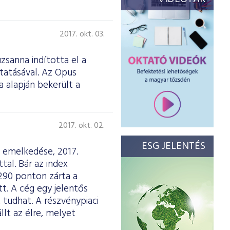
2017. okt. 03.
zsanna indította el a
tatásával. Az Opus
 alapján bekerült a
2017. okt. 02.
ESG JELENTÉS
ó emelkedése, 2017.
al. Bár az index
 290 ponton zárta a
t. A cég egy jelentős
 tudhat. A részvénypiaci
lt az élre, melyet