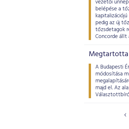
vezetői ünnepé
belépése a tő
kapitalizációj
pedig az új tő
tőzsdetagok ré
Concorde állt 
Megtartotta 
A Budapesti Ér
módosítása me
megalapításáró
majd el. Az al
Választottbíró