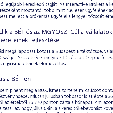
ó legújabb kereskedő tagját. Az Interactive Brokers a k
 részeként mostantól több mint 436 ezer ügyfelének a
est mellett a brókerház ügyfelei a lengyel tőzsdét érhe
ik a BÉT és az MGYOSZ: Cél a vállalatok
mereteinek fejlesztése
i megállapodást kötött a Budapesti Értéktőzsde, val
rszágos Szövetsége, melynek fő célja a tőkepiac fejlesz
nzügyi ismereteinek előmozdítása.
ius a BÉT-en
sem pihent meg a BUX, ismét történelmi csúcsot dönt
szvényindexe, miután júliusban többször is átlépte a 36 
ől az értéktől 35 770 ponton zárta a hónapot. Ami azo
teszi, az, hogy július 6-án, a sikeres tőkebevonást köv