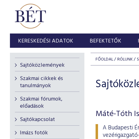
KERESKEDÉSI ADATOK
BEFEKTETŐK
FŐOLDAL
RÓLUNK
Sajtóközlemények
Szakmai cikkek és
Sajtóköz
tanulmányok
Szakmai fórumok,
előadások
Máté-Tóth Is
Sajtókapcsolat
A Budapesti É
Imázs fotók
vezérigazgató-