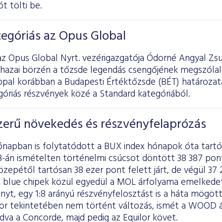
t tölti be.
egóriás az Opus Global
z Opus Global Nyrt. vezérigazgatója Ódorné Angyal Zsu
 hazai börzén a tőzsde legendás csengőjének megszólal
ppal korábban a Budapesti Értéktőzsde (BÉT) határozata
óriás részvények közé a Standard kategóriából.
erű növekedés és részvényfelaprózás
hónapban is folytatódott a BUX index hónapok óta tart
-án ismételten történelmi csúcsot döntött 38 387 pontt
epétől tartósan 38 ezer pont felett járt, de végül 37
A blue chipek közül egyedül a MOL árfolyama emelkedet
yt, egy 1:8 arányú részvényfelosztást is a háta mögött
sor tekintetében nem történt változás, ismét a WOOD ál
adva a Concorde, majd pedig az Equilor követ.