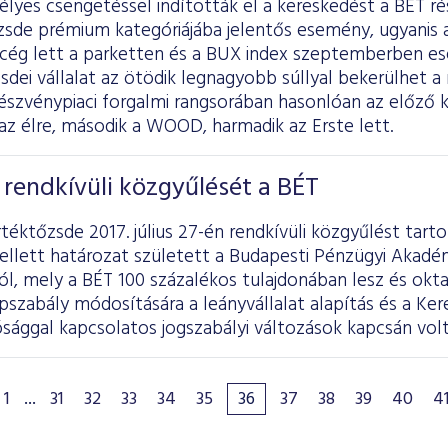
lyes csengetéssel indították el a kereskedést a BÉT ré
zsde prémium kategóriájába jelentős esemény, ugyanis 
ú cég lett a parketten és a BUX index szeptemberben es
zsdei vállalat az ötödik legnagyobb súllyal bekerülhet a
szvénypiaci forgalmi rangsorában hasonlóan az előző k
az élre, második a WOOD, harmadik az Erste lett.
rendkívüli közgyűlését a BÉT
téktőzsde 2017. július 27-én rendkívüli közgyűlést tarto
llett határozat született a Budapesti Pénzügyi Akadém
l, mely a BÉT 100 százalékos tulajdonában lesz és okta
apszabály módosítására a leányvállalat alapítás és a Ke
sággal kapcsolatos jogszabályi változások kapcsán volt
1
...
31
32
33
34
35
36
37
38
39
40
4