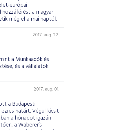
elet-európai
d hozzáférést a magyar
tik még el a mai naptól.
2017. aug. 22.
amint a Munkaadók és
tése, és a vállalatok
2017. aug. 01.
ött a Budapesti
ezres határt. Végül kicsit
nban a hónapot igazán
etően, a Waberer’s