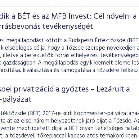
k a BÉT és az MFB Invest: Cél növelni a
orrásbevonás tevékenységét
i megállapodást kötött a Budapesti Értéktőzsde (BÉT)
k elsődleges célja, hogy a Tőzsde szerepe növekedjen a
, illetve a befektetők forrás elhelyezési tevékenységébe
a gazdaságban. A megállapodás egyik kiemelt eleme les
nosítása, kiválasztása és támogatása a tőzsdére felkés
sdei privatizáció a győztes – Lezárult a
-pályázat
téktőzsde (BÉT) 2017-re kiírt Kochmeister-pályázatána
a át az első három helyezettnek járó díjat a Tőzsde. Az 
évente meghirdetett díjjal a BÉT olyan tehetséges fiatal
, a tőzsdével, tőkepiaccal kapcsolatos témakörökben