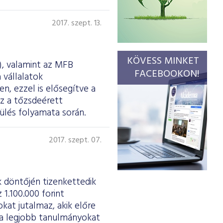
2017. szept. 13.
KÖVESS MINKET
, valamint az MFB
FACEBOOKON!
 vállalatok
n, ezzel is elősegítve a
z a tőzsdeérett
zülés folyamata során.
2017. szept. 07.
k döntőjén tizenkettedik
1.100.000 forint
okat jutalmaz, akik előre
 a legjobb tanulmányokat