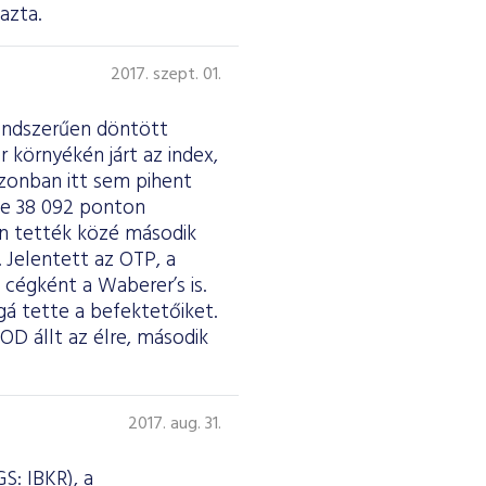
azta.
2017. szept. 01.
endszerűen döntött
 környékén járt az index,
zonban itt sem pihent
ve 38 092 ponton
an tették közé második
Jelentett az OTP, a
cégként a Waberer’s is.
á tette a befektetőiket.
OD állt az élre, második
2017. aug. 31.
S: IBKR), a