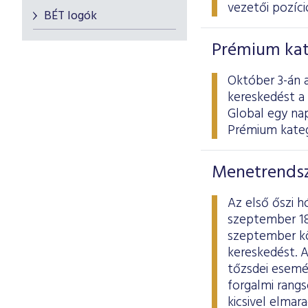
vezetői pozíció
BÉT logók
Prémium kat
Október 3-án a
kereskedést a
Global egy na
Prémium kateg
Menetrendsz
Az első őszi 
szeptember 18
szeptember köz
kereskedést. 
tőzsdei esemén
forgalmi rang
kicsivel elmar