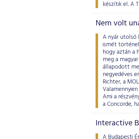
készítik el. A 
Nem volt un
A nyár utolsó
ismét történel
hogy aztán a 
meg a magyar 
állapodott me
negyedéves er
Richter, a MOL
Valamennyien 
Ami a részvény
a Concorde, ha
Interactive 
A Budapesti Ér