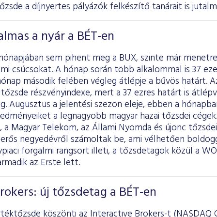
Tőzsde a díjnyertes pályázók felkészítő tanárait is jutalm
almas a nyár a BÉT-en
 hónapjában sem pihent meg a BUX, szinte már menetr
mi csúcsokat. A hónap során több alkalommal is 37 ezer
hónap második felében végleg átlépje a bűvös határt. A
tőzsde részvényindexe, mert a 37 ezres határt is átlép
g. Augusztus a jelentési szezon eleje, ebben a hónapb
edményeiket a legnagyobb magyar hazai tőzsdei cégek. 
, a Magyar Telekom, az Állami Nyomda és újonc tőzsdei 
erős negyedévről számoltak be, ami vélhetően boldogg
piaci forgalmi rangsort illeti, a tőzsdetagok közül a WO
rmadik az Erste lett.
Brokers: új tőzsdetag a BÉT-en
téktőzsde köszönti az Interactive Brokers-t (NASDAQ G