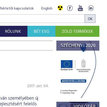
fektetői kapcsolatok
English
RÓLUNK
BÉT ESG
ZÖLD TERMÉKEK
SZÉCHENYI 2020
2017. okt. 04.
tván személyében új
jlesztésért felelős
VIDEÓTÁR