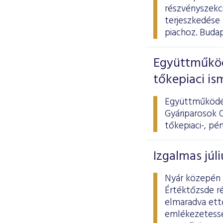
részvényszekci
terjeszkedése
piachoz. Budap
Együttműköd
tőkepiaci is
Együttműködés
Gyáriparosok O
tőkepiaci-, pé
Izgalmas júl
Nyár közepén 
Értéktőzsde ré
elmaradva ett
emlékezetessé 