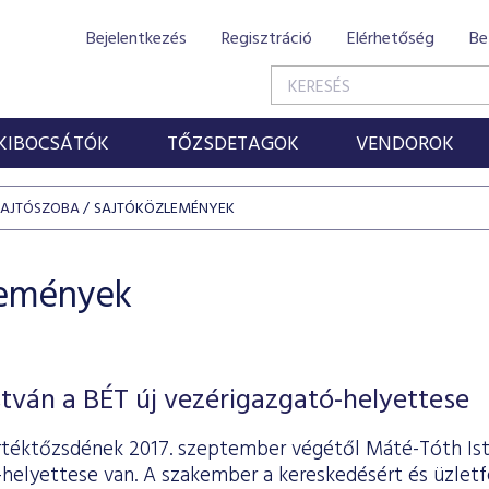
Bejelentkezés
Regisztráció
Elérhetőség
Be
KIBOCSÁTÓK
TŐZSDETAGOK
VENDOROK
SAJTÓSZOBA
SAJTÓKÖZLEMÉNYEK
lemények
tván a BÉT új vezérigazgató-helyettese
rtéktőzsdének 2017. szeptember végétől Máté-Tóth Is
helyettese van. A szakember a kereskedésért és üzletfe