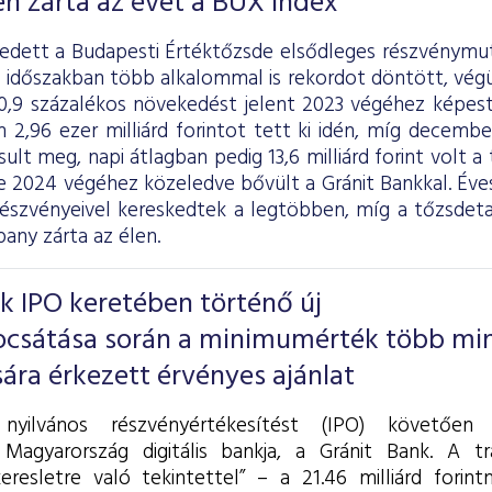
n zárta az évet a BUX index
dett a Budapesti Értéktőzsde elsődleges részvénymut
t időszakban több alkalommal is rekordot döntött, vég
30,9 százalékos növekedést jelent 2023 végéhez képest
2,96 ezer milliárd forintot tett ki idén, míg december
ult meg, napi átlagban pedig 13,6 milliárd forint volt a
e 2024 végéhez közeledve bővült a Gránit Bankkal. Éves
észvényeivel kereskedtek a legtöbben, míg a tőzsdeta
ny zárta az élen.
k IPO keretében történő új
ocsátása során a minimumérték több mi
ra érkezett érvényes ajánlat
 nyilvános részvényértékesítést (IPO) követően
 Magyarország digitális bankja, a Gránit Bank. A t
eresletre való tekintettel” – a 21.46 milliárd forint