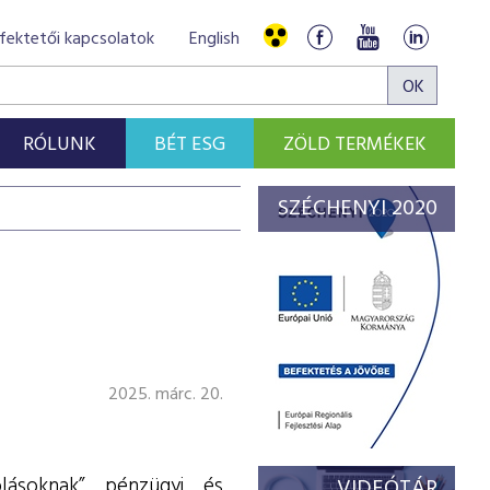
fektetői kapcsolatok
English
RÓLUNK
BÉT ESG
ZÖLD TERMÉKEK
SZÉCHENYI 2020
2025. márc. 20.
lásoknak” pénzügyi és
VIDEÓTÁR