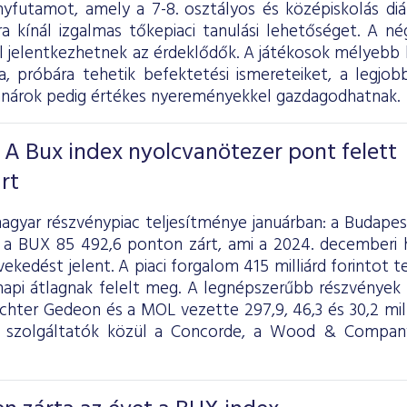
yfutamot, amely a 7-8. osztályos és középiskolás diák
ra kínál izgalmas tőkepiaci tanulási lehetőséget. A n
ől jelentkezhetnek az érdeklődők. A játékosok mélyebb
ba, próbára tehetik befektetési ismereteiket, a legjob
anárok pedig értékes nyereményekkel gazdagodhatnak.
 A Bux index nyolcvanötezer pont felett
rt
agyar részvénypiac teljesítménye januárban: a Budapes
 a BUX 85 492,6 ponton zárt, ami a 2024. decemberi 
ekedést jelent. A piaci forgalom 415 milliárd forintot tet
 napi átlagnak felelt meg. A legnépszerűbb részvények 
ichter Gedeon és a MOL vezette 297,9, 46,3 és 30,2 mil
i szolgáltatók közül a Concorde, a Wood & Compan