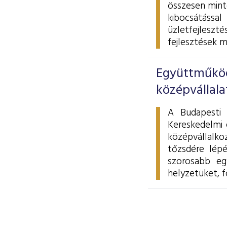
összesen minte
kibocsátással
üzletfejleszt
fejlesztések m
Együttműköd
középvállala
A Budapesti 
Kereskedelmi 
középvállalko
tőzsdére lép
szorosabb eg
helyzetüket, f