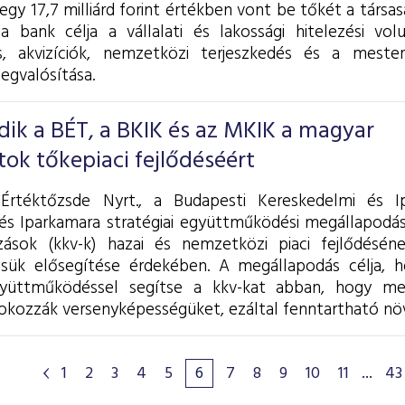
gy 17,7 milliárd forint értékben vont be tőkét a társas
 a bank célja a vállalati és lakossági hitelezési v
és, akvizíciók, nemzetközi terjeszkedés és a mesters
egvalósítása.
ik a BÉT, a BKIK és az MKIK a magyar
tok tőkepiaci fejlődéséért
Értéktőzsde Nyrt., a Budapesti Kereskedelmi és 
és Iparkamara stratégiai együttműködési megállapodást
zások (kkv-k) hazai és nemzetközi piaci fejlődésén
ésük elősegítése érdekében. A megállapodás célja,
yüttműködéssel segítse a kkv-kat abban, hogy mege
okozzák versenyképességüket, ezáltal fenntartható növe
1
2
3
4
5
6
7
8
9
10
11
...
43