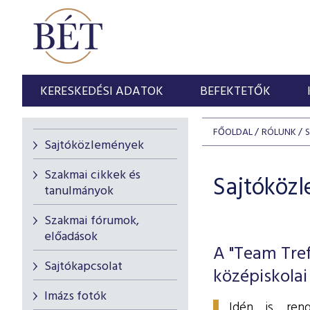
KERESKEDÉSI ADATOK
BEFEKTETŐK
FŐOLDAL
RÓLUNK
Sajtóközlemények
Szakmai cikkek és
Sajtóköz
tanulmányok
Szakmai fórumok,
előadások
A "Team Tref
Sajtókapcsolat
középiskolai
Imázs fotók
Idén is ren