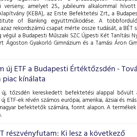
ci verseny, amelyet 25., jubileumi alkalommal hívot
lapítvány (KEBA), az Erste Befektetési Zrt., a Budapes
titute of Banking együttműködése. A többfordul
 azaz rekordszámú csapat mérte össze tudását, a BÉT
 végül a Budapesti Műszaki SZC Újpesti Két Tanítási N
rt Ágoston Gyakorló Gimnázium és a Tamási Áron Gim
 új ETF a Budapesti Értéktőzsdén - Tov
 piac kínálata
j, tőzsdén kereskedett befektetési alappal bővült 
 új ETF-ek révén számos európai, amerikai, ázsiai és má
magyar befektetők számára, forint alapon. A termékek
.
BÉT részvényfutam: Ki lesz a következő