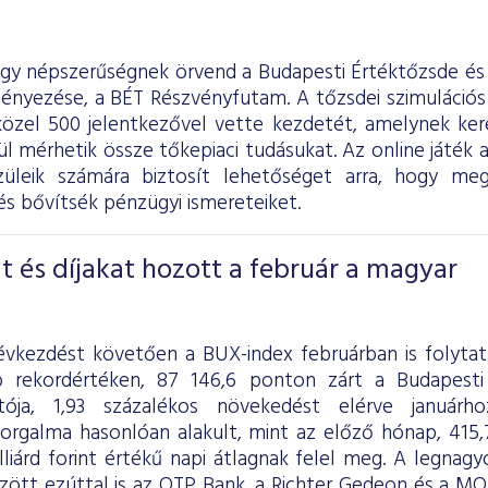
agy népszerűségnek örvend a Budapesti Értéktőzsde és 
nyezése, a BÉT Részvényfutam. A tőzsdei szimulációs
közel 500 jelentkezővel vette kezdetét, amelynek ke
l mérhetik össze tőkepiaci tudásukat. Az online játék a
szüleik számára biztosít lehetőséget arra, hogy me
s bővítsék pénzügyi ismereteiket.
t és díjakat hozott a február a magyar
évkezdést követően a BUX-index februárban is folyta
 rekordértéken, 87 146,6 ponton zárt a Budapesti
tója, 1,93 százalékos növekedést elérve januárh
orgalma hasonlóan alakult, mint az előző hónap, 415,7 m
lliárd forint értékű napi átlagnak felel meg. A legna
zött ezúttal is az OTP Bank, a Richter Gedeon és a MOL