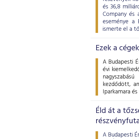
és 36,8 milli
Company és a
eseménye a B
ismerte el a t
Ezek a cégek
A Budapesti É
évi kiemelkedő
nagyszabású
kezdődött, a
Iparkamara és
Éld át a tőzs
részvényfut
A Budapesti É