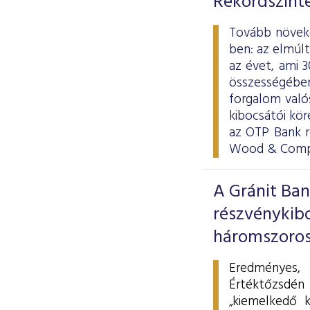
Rekordszinte
Tovább növeke
ben: az elmúl
az évet, ami 
összességében 
forgalom valós
kibocsátói kör
az OTP Bank r
Wood & Compa
A Gránit Ban
részvénykib
háromszorosá
Eredményes,
Értéktőzsdén
„kiemelkedő k