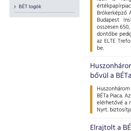
értékpapírpia
BÉT logók
Brókerképző A
Budapest Ins
összesen 650,
döntőbe pedig
az ELTE Trefo
be.
Huszonhárom
bővül a BÉTa
Huszonhárom ú
BÉTa Piaca. Az
elérhetővé a 
Nyrt. biztosítja
Elrajtolt a 