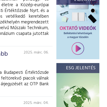
t életre a Közép-európai
ti Értéktőzsde Nyrt. és a
ós vetélkedő keretében
 székhelyén megrendezett
yelvű Műszaki Technikum,
názium csapata jutottak
ább
2025. márc. 06.
ESG JELENTÉS
a Budapesti Értéktőzsde
s feltörekvő piacok válnak
 árjegyzését az OTP Bank
2025. márc. 04.