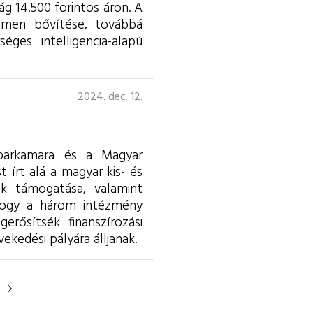
ág 14.500 forintos áron. A
olumen bővítése, továbbá
éges intelligencia-alapú
2024. dec. 12.
Iparkamara és a Magyar
 írt alá a magyar kis- és
ek támogatása, valamint
 hogy a három intézmény
rősítsék finanszírozási
kedési pályára álljanak.