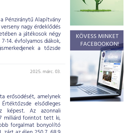
a Pénziránytű Alapítvány
 verseny nagy érdeklődés
retében a játékosok négy
KÖVESS MINKET
 7-14. évfolyamos diákok,
FACEBOOKON!
gismerkedjenek a tőzsde
2025. márc. 03.
tta erősödését, amelynek
 Értéktőzsde elsődleges
oz képest. Az azonnali
illiárd forintot tett ki,
gyobb forgalmat bonyolító
 zárt az élen 250,7, 68,9