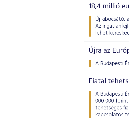
18,4 millió 
Új kibocsátó, 
Az ingatlanfej
lehet keresked
Újra az Eur
A Budapesti Ér
Fiatal tehet
A Budapesti É
000 000 forint
tehetséges fia
kapcsolatos t