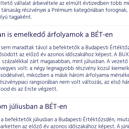
ltető vállalat árbevétele az elmúlt évtizedben több m
 társaság részvényei a Prémium kategóriában forognak, 
lyú tagjaként.
n is emelkedő árfolyamok a BÉT-en
sem maradtak távol a befektetők a Budapesti Értéktőzs
rősödött az előző év azonos időszakához képest. A BUX 
 százalékkal zárt magasabban, mint júliusban. A vezető
 vegyes volt: a négy legnagyobb részvény közül kiemel
ősödésével, miközben a másik három árfolyama mérséke
észvénypiaci rangsorában nem volt változás, az első há
ood és az Erste végzett.
om júliusban a BÉT-en
a befektetők júliusban a Budapesti Értéktőzsdén, miutá
arketten az előző év azonos időszakához képest. A júni