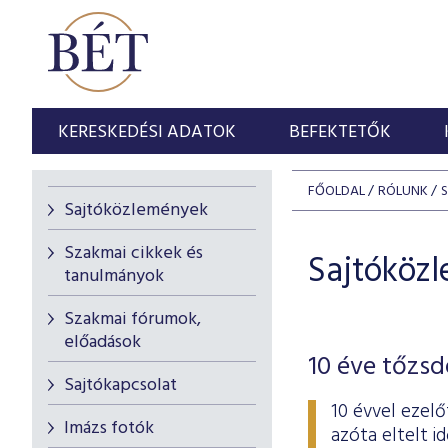
KERESKEDÉSI ADATOK
BEFEKTETŐK
FŐOLDAL
RÓLUNK
Sajtóközlemények
Szakmai cikkek és
Sajtóköz
tanulmányok
Szakmai fórumok,
előadások
10 éve tőzsd
Sajtókapcsolat
10 évvel ezelő
Imázs fotók
azóta eltelt 