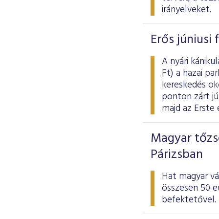
irányelveket.
Erős júniusi
A nyári kániku
Ft) a hazai pa
kereskedés ok
ponton zárt jú
majd az Erste
Magyar tőzs
Párizsban
Hat magyar vál
összesen 50 eu
befektetővel.