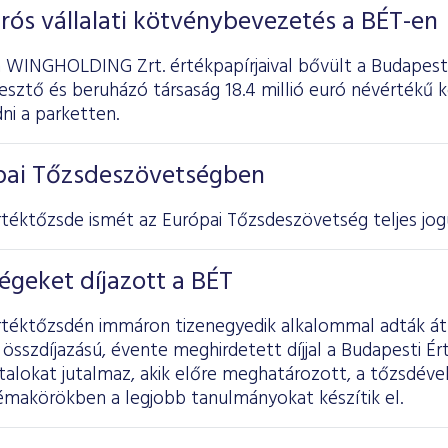
eurós vállalati kötvénybevezetés a BÉT-en
a WINGHOLDING Zrt. értékpapírjaival bővült a Budapesti
lesztő és beruházó társaság 18.4 millió euró névértékű 
ni a parketten.
ópai Tőzsdeszövetségben
téktőzsde ismét az Európai Tőzsdeszövetség teljes jogú
ségeket díjazott a BÉT
rtéktőzsdén immáron tizenegyedik alkalommal adták át a
 összdíjazású, évente meghirdetett díjjal a Budapesti Ér
talokat jutalmaz, akik előre meghatározott, a tőzsdével
émakörökben a legjobb tanulmányokat készítik el.