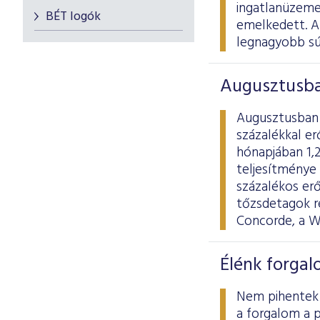
ingatlanüzeme
BÉT logók
emelkedett. A
legnagyobb sú
Augusztusba
Augusztusban 
százalékkal e
hónapjában 1,2
teljesítménye
százalékos er
tőzsdetagok r
Concorde, a W
Élénk forgal
Nem pihentek 
a forgalom a p