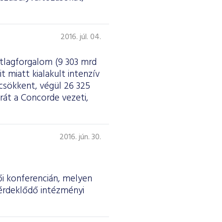
2016. júl. 04.
 átlagforgalom (9 303 mrd
t miatt kialakult intenzív
csökkent, végül 26 325
rát a Concorde vezeti,
2016. jún. 30.
ői konferencián, melyen
 érdeklődő intézményi