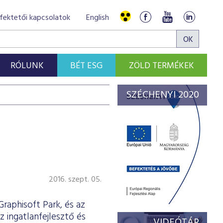
fektetői kapcsolatok
English
RÓLUNK
BÉT ESG
ZÖLD TERMÉKEK
SZÉCHENYI 2020
2016. szept. 05.
raphisoft Park, és az
 ingatlanfejlesztő és
VIDEÓTÁR