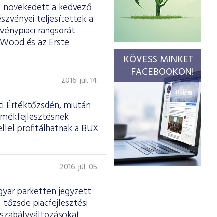
al növekedett a kedvező
szvényei teljesítettek a
vénypiaci rangsorát
 Wood és az Erste
KÖVESS MINKET
FACEBOOKON!
2016. júl. 14.
ti Értéktőzsdén, miután
rmékfejlesztésnek
llel profitálhatnak a BUX
2016. júl. 05.
yar parketten jegyzett
 tőzsde piacfejlesztési
 szabályváltozásokat,