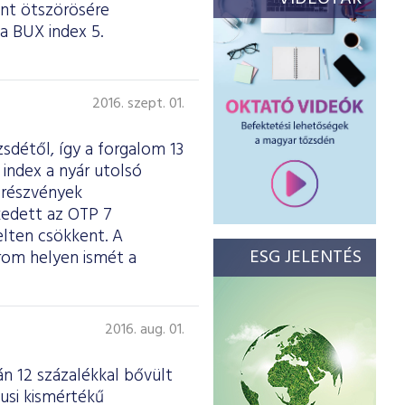
int ötszörösére
a BUX index 5.
2016. szept. 01.
détől, így a forgalom 13
index a nyár utolsó
 részvények
kedett az OTP 7
lten csökkent. A
ESG JELENTÉS
rom helyen ismét a
2016. aug. 01.
n 12 százalékkal bővült
usi kismértékű