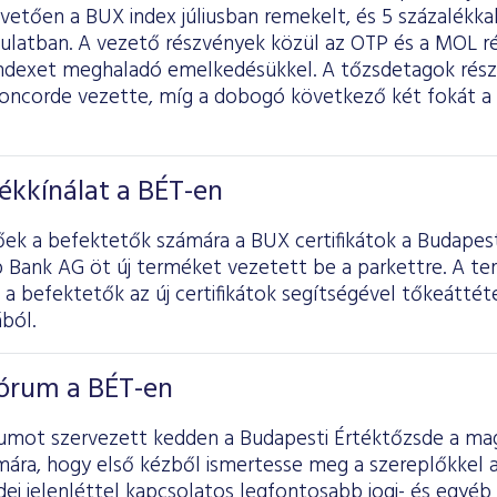
vetően a BUX index júliusban remekelt, és 5 százalékk
ulatban. A vezető részvények közül az OTP és a MOL ré
indexet meghaladó emelkedésükkel. A tőzsdetagok rész
a Concorde vezette, míg a dobogó következő két fokát a
ékkínálat a BÉT-en
őek a befektetők számára a BUX certifikátok a Budapes
p Bank AG öt új terméket vezetett be a parkettre. A te
 befektetők az új certifikátok segítségével tőkeáttéte
ból.
Fórum a BÉT-en
rumot szervezett kedden a Budapesti Értéktőzsde a mag
mára, hogy első kézből ismertesse meg a szereplőkkel a
sdei jelenléttel kapcsolatos legfontosabb jogi- és egyéb