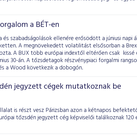
 forgalom a BÉT-en
la és szabadságolások ellenére erősödött a júniusi napi
rketten. A megnövekedett volatilitást elsősorban a Brexi
ozta. A BUX több európai indextől eltérően csak kissé 
nius 30-án. A tőzsdetagok részvénypiaci forgalmi rangso
 és a Wood következik a dobogón.
dén jegyzett cégek mutatkoznak be
lalat is részt vesz Párizsban azon a kétnapos befektet
rópai tőzsdén jegyzett cég képviselői találkoznak 120