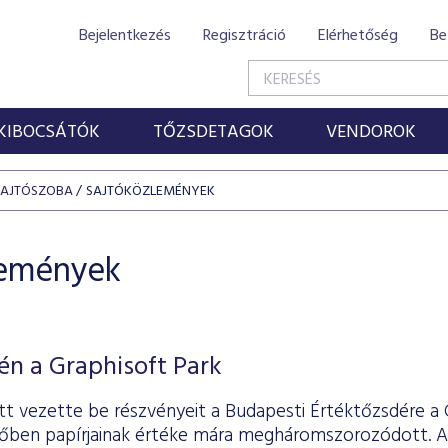
Bejelentkezés
Regisztráció
Elérhetőség
Be
KIBOCSÁTÓK
TŐZSDETAGOK
VENDOROK
SAJTÓSZOBA
SAJTÓKÖZLEMÉNYEK
lemények
én a Graphisoft Park
tt vezette be részvényeit a Budapesti Értéktőzsdére a G
időben papírjainak értéke mára megháromszorozódott. Az