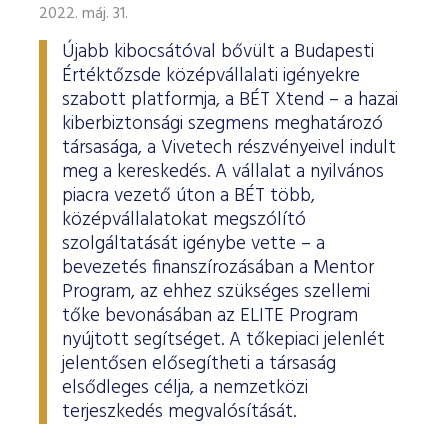
ESG Útmutató
2022. máj. 31.
Újabb kibocsátóval bővült a Budapesti
Értéktőzsde középvállalati igényekre
szabott platformja, a BÉT Xtend – a hazai
kiberbiztonsági szegmens meghatározó
társasága, a Vivetech részvényeivel indult
meg a kereskedés. A vállalat a nyilvános
piacra vezető úton a BÉT több,
középvállalatokat megszólító
szolgáltatását igénybe vette – a
bevezetés finanszírozásában a Mentor
Program, az ehhez szükséges szellemi
tőke bevonásában az ELITE Program
nyújtott segítséget. A tőkepiaci jelenlét
jelentősen elősegítheti a társaság
elsődleges célja, a nemzetközi
terjeszkedés megvalósítását.