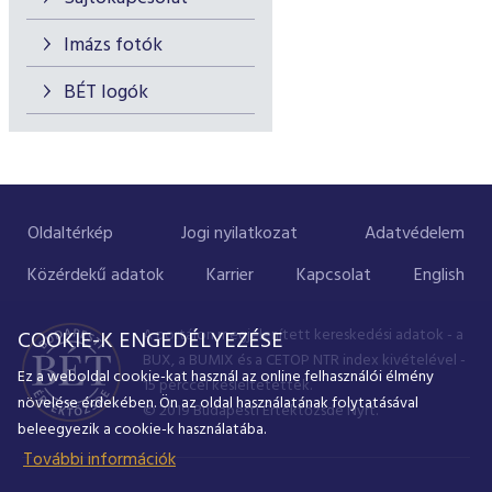
Imázs fotók
BÉT logók
Oldaltérkép
Jogi nyilatkozat
Adatvédelem
Közérdekű adatok
Karrier
Kapcsolat
English
A portálon megjelenített kereskedési adatok - a
COOKIE-K ENGEDÉLYEZÉSE
BUX, a BUMIX és a CETOP NTR index kivételével -
Ez a weboldal cookie-kat használ az online felhasználói élmény
15 perccel késleltetettek.
növelése érdekében. Ön az oldal használatának folytatásával
© 2019 Budapesti Értéktőzsde Nyrt.
beleegyezik a cookie-k használatába.
További információk