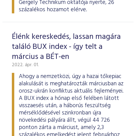
Gergely Technikum oktatója nyerte, 26
százalékos hozamot elérve.
Élénk kereskedés, lassan magára
találó BUX index - így telt a
március a BÉT-en
2022. ápr. 01.
Ahogy a nemzetközi, úgy a hazai tőkepiac
alakulását is meghatározták márciusban az
orosz-ukrán konfliktus aktuális fejleményei.
A BUX index a hónap első felében látott
visszaesés után, a háborús feszültség
mérséklődésével szinkronban újra
növekedési pályára állt, végül 44 726
ponton zárta a márciust, amely 2,3
százalékos emelkedést jelent februárhoz