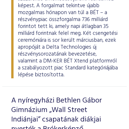
képest. A forgalmat tekintve újabb
mozgalmas hónapon van túl a BÉT – a
részvénypiac összforgalma 736 milliárd
forintot tett ki, amely napi átlagban 35
milliárd forintnak felel meg. Két csengetési
ceremóniára is sor került márciusban, ezek
apropóját a Delta Technologies új
részvénysorozatának bevezetése,
valamint a DM-KER BÉT Xtend platformról
a szabályozott piac Standard kategóriájába
lépése biztosította.
A nyíregyházi Bethlen Gábor
Gimnázium „Wall Street
Indiánjai” csapatának diákjai