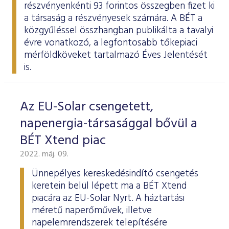
részvényenkénti 93 forintos összegben fizet ki
a társaság a részvényesek számára. A BÉT a
közgyűléssel összhangban
publikálta
a tavalyi
évre vonatkozó, a legfontosabb tőkepiaci
mérföldköveket tartalmazó Éves Jelentését
is.
Az EU-Solar csengetett,
napenergia-társasággal bővül a
BÉT Xtend piac
2022. máj. 09.
Ünnepélyes kereskedésindító csengetés
keretein belül lépett ma a BÉT Xtend
piacára az EU-Solar Nyrt. A háztartási
méretű naperőművek, illetve
napelemrendszerek telepítésére