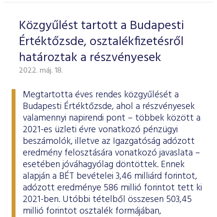
Közgyűlést tartott a Budapesti
Értéktőzsde, osztalékfizetésről
határoztak a részvényesek
2022. máj. 18.
Megtartotta éves rendes közgyűlését a
Budapesti Értéktőzsde, ahol a részvényesek
valamennyi napirendi pont – többek között a
2021-es üzleti évre vonatkozó pénzügyi
beszámolók, illetve az Igazgatóság adózott
eredmény felosztására vonatkozó javaslata –
esetében jóváhagyólag döntöttek. Ennek
alapján a BÉT bevételei 3,46 milliárd forintot,
adózott eredménye 586 millió forintot tett ki
2021-ben. Utóbbi tételből összesen 503,45
millió forintot osztalék formájában,