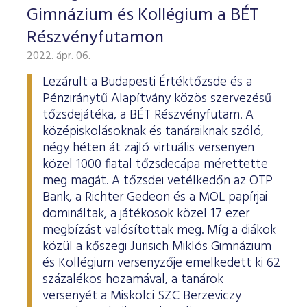
Gimnázium és Kollégium a BÉT
Részvényfutamon
2022. ápr. 06.
Lezárult a Budapesti Értéktőzsde és a
Pénziránytű Alapítvány közös szervezésű
tőzsdejátéka, a BÉT Részvényfutam. A
középiskolásoknak és tanáraiknak szóló,
négy héten át zajló virtuális versenyen
közel 1000 fiatal tőzsdecápa mérettette
meg magát. A tőzsdei vetélkedőn az OTP
Bank, a Richter Gedeon és a MOL papírjai
domináltak, a játékosok közel 17 ezer
megbízást valósítottak meg. Míg a diákok
közül a kőszegi Jurisich Miklós Gimnázium
és Kollégium versenyzője emelkedett ki 62
százalékos hozamával, a tanárok
versenyét a Miskolci SZC Berzeviczy