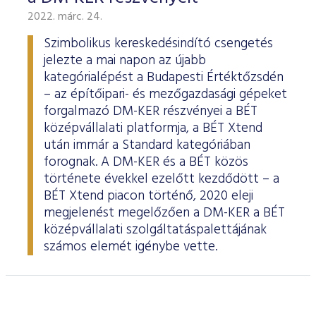
2022. márc. 24.
Szimbolikus kereskedésindító csengetés
jelezte a mai napon az újabb
kategórialépést a Budapesti Értéktőzsdén
– az építőipari- és mezőgazdasági gépeket
forgalmazó DM-KER részvényei a BÉT
középvállalati platformja, a BÉT Xtend
után immár a Standard kategóriában
forognak. A DM-KER és a BÉT közös
története évekkel ezelőtt kezdődött – a
BÉT Xtend piacon történő, 2020 eleji
megjelenést megelőzően a DM-KER a BÉT
középvállalati szolgáltatáspalettájának
számos elemét igénybe vette.