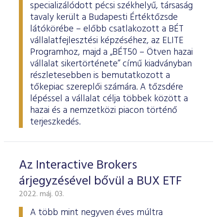
specializálódott pécsi székhelyű, társaság
tavaly került a Budapesti Értéktőzsde
látókörébe – előbb csatlakozott a BÉT
vállalatfejlesztési képzéséhez, az ELITE
Programhoz, majd a „BÉT50 – Ötven hazai
vállalat sikertörténete” című kiadványban
részletesebben is bemutatkozott a
tőkepiac szereplői számára. A tőzsdére
lépéssel a vállalat célja többek között a
hazai és a nemzetközi piacon történő
terjeszkedés.
Az Interactive Brokers
árjegyzésével bővül a BUX ETF
2022. máj. 03.
A több mint negyven éves múltra