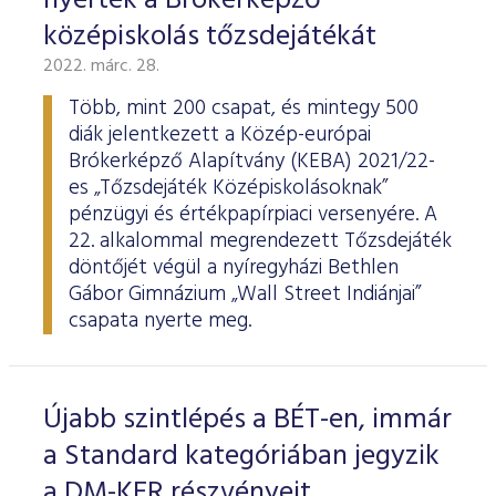
nyerték a Brókerképző
középiskolás tőzsdejátékát
2022. márc. 28.
Több, mint 200 csapat, és mintegy 500
diák jelentkezett a Közép-európai
Brókerképző Alapítvány (KEBA) 2021/22-
es „Tőzsdejáték Középiskolásoknak”
pénzügyi és értékpapírpiaci versenyére. A
22. alkalommal megrendezett Tőzsdejáték
döntőjét végül a nyíregyházi Bethlen
Gábor Gimnázium „Wall Street Indiánjai”
csapata nyerte meg.
Újabb szintlépés a BÉT-en, immár
a Standard kategóriában jegyzik
a DM-KER részvényeit