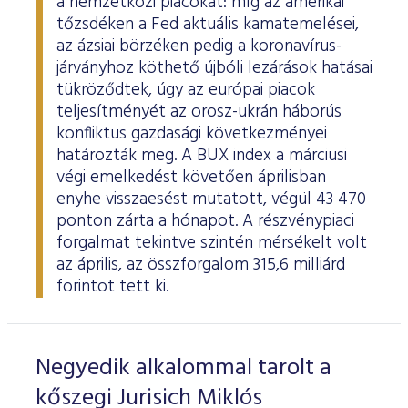
a nemzetközi piacokat: míg az amerikai
tőzsdéken a Fed aktuális kamatemelései,
az ázsiai börzéken pedig a koronavírus-
járványhoz köthető újbóli lezárások hatásai
tükröződtek, úgy az európai piacok
teljesítményét az orosz-ukrán háborús
konfliktus gazdasági következményei
határozták meg. A BUX index a márciusi
végi emelkedést követően áprilisban
enyhe visszaesést mutatott, végül 43 470
ponton zárta a hónapot. A részvénypiaci
forgalmat tekintve szintén mérsékelt volt
az április, az összforgalom 315,6 milliárd
forintot tett ki.
Negyedik alkalommal tarolt a
kőszegi Jurisich Miklós