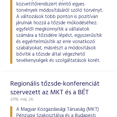
ESG Útmutató
közvetítőrendszert érintő egyes
törvények módosításáról szóló törvényt.
A változások több ponton is pozitívan
járulnak hozzá a tőzsde működéséhez:
egyfelől megkönnyítik a vállalatok
számára a tőzsdére lépést, egyszerűsítik
és egyértelműsítik az erre vonatkozó
szabályokat, másrészt a módosítások
bővítik a tőzsde által végezhető
tevékenységek és szolgáltatások körét.
Regionális tőzsde-konferenciát
szervezett az MKT és a BÉT
2016. máj. 26.
A Magyar Közgazdasági Társaság (MKT)
Pénzügyi Szakosztálya és a Budapesti