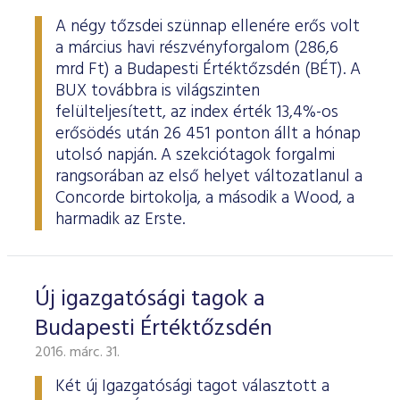
A négy tőzsdei szünnap ellenére erős volt
a március havi részvényforgalom (286,6
mrd Ft) a Budapesti Értéktőzsdén (BÉT). A
BUX továbbra is világszinten
felülteljesített, az index érték 13,4%-os
erősödés után 26 451 ponton állt a hónap
utolsó napján. A szekciótagok forgalmi
rangsorában az első helyet változatlanul a
Concorde birtokolja, a második a Wood, a
harmadik az Erste.
Új igazgatósági tagok a
Budapesti Értéktőzsdén
2016. márc. 31.
Két új Igazgatósági tagot választott a