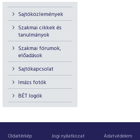
Sajtóközlemények
Szakmai cikkek és
tanulmányok
Szakmai fórumok,
előadások
Sajtókapcsolat
Imázs fotók
BÉT logók
Oldaltérkép
Jogi nyilatkozat
Adatvédelem