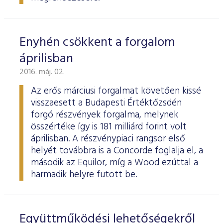
Enyhén csökkent a forgalom
áprilisban
2016. máj. 02.
Az erős márciusi forgalmat követően kissé
visszaesett a Budapesti Értéktőzsdén
forgó részvények forgalma, melynek
összértéke így is 181 milliárd forint volt
áprilisban. A részvénypiaci rangsor első
helyét továbbra is a Concorde foglalja el, a
második az Equilor, míg a Wood ezúttal a
harmadik helyre futott be.
Együttműködési lehetőségekről