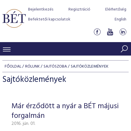
Bejelentkezés
Regisztráció
Elérhetőség
Befektetői kapcsolatok
English
KERESKEDÉSI ADATOK
FŐOLDAL
RÓLUNK
SAJTÓSZOBA
SAJTÓKÖZLEMÉNYEK
INDEXEK
BEFEKTETŐK
Sajtóközlemények
Részvényindexek
Piaci forgalom
Termékcsoportok
KIBOCSÁTÓK
Kötvényindexek
Kedvenc instrumentumok
Szabályozás
Indexek
Részvény és vállalati kötvény tőzsdei bevezetését támoga
Már érződött a nyár a BÉT májusi
TŐZSDETAGOK
Jelzáloglevél indexek
program
Azonnali Piac
Alkalmazott díjstruktúra
BÉT szabályzatok
Részvény szekció
forgalmán
Tőzsdetagok, üzletkötők
VENDOROK
Vállalati kötvény indexek
Származékos piac
BÉT Xtend - Részvénypiac egyszerűen
Részvények
Elszámolás
Befektetővédelem
2016. jún. 01.
Hitelpapír szekció
Útmutató a taggá váláshoz