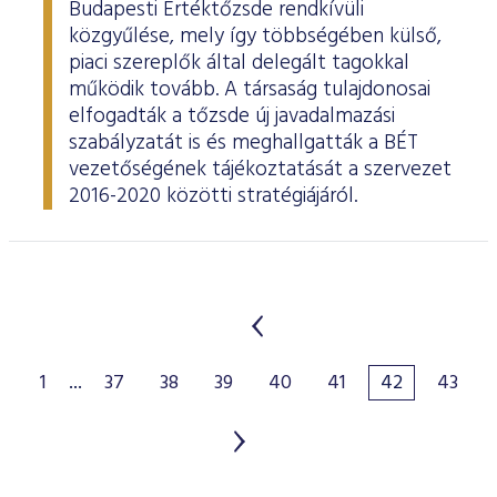
Budapesti Értéktőzsde rendkívüli
közgyűlése, mely így többségében külső,
piaci szereplők által delegált tagokkal
működik tovább. A társaság tulajdonosai
elfogadták a tőzsde új javadalmazási
szabályzatát is és meghallgatták a BÉT
vezetőségének tájékoztatását a szervezet
2016-2020 közötti stratégiájáról.
1
...
37
38
39
40
41
42
43