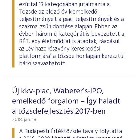
ezúttal 13 kategóriában jutalmazta a
Tőzsde az előző év kiemelkedő
teljesítményeit a piaci teljesítmények és a
szakmai zsűri döntése alapján. Ebben az
évben három új kategóriát is bevezetett a
BÉT, egy életműdíjat is átadtak, ráadásul
az „év hazairészvény-kereskedési
platformjára” a tőzsde honlapján keresztül
bárki szavazhatott.
Új kkv-piac, Waberer’s-IPO,
emelkedő forgalom – Így haladt
a tőzsdefejlesztés 2017-ben
2018. jan. 18.
A Budapesti Értéktőzsde tavaly folytatta