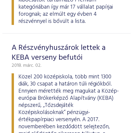
kibocsátóit tartalmazó Prémium
kategóriában így már 17 vállalat papírjai
forognak; az elmúlt egy évben 4
részvénnyel is bővült a lista.
A Részvényhuszárok lettek a
KEBA verseny befutói
2018. márc. 02.
Közel 200 középiskola, több mint 1300
diák, 30 csapat a határon túli régiókból.
Ennyien mérették meg magukat a Közép-
európai Brókerképző Alapítvány (KEBA)
népszerű, „Tőzsdejáték
Középiskolásoknak” pénzügyi-
értékpapírpiaci versenyén. A 2017.
novemberében kezdődött selejtezőn,