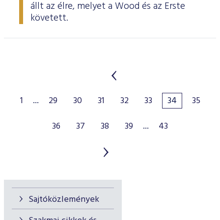
állt az élre, melyet a Wood és az Erste
követett.
1
...
29
30
31
32
33
34
35
36
37
38
39
...
43
Sajtóközlemények