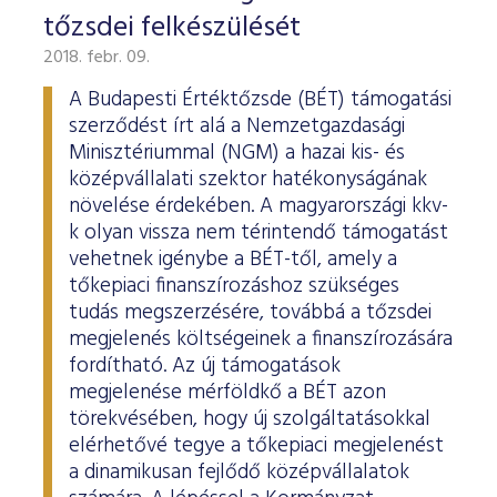
tőzsdei felkészülését
2018. febr. 09.
A Budapesti Értéktőzsde (BÉT) támogatási
szerződést írt alá a Nemzetgazdasági
Minisztériummal (NGM) a hazai kis- és
középvállalati szektor hatékonyságának
növelése érdekében. A magyarországi kkv-
k olyan vissza nem térintendő támogatást
vehetnek igénybe a BÉT-től, amely a
tőkepiaci finanszírozáshoz szükséges
tudás megszerzésére, továbbá a tőzsdei
megjelenés költségeinek a finanszírozására
fordítható. Az új támogatások
megjelenése mérföldkő a BÉT azon
törekvésében, hogy új szolgáltatásokkal
elérhetővé tegye a tőkepiaci megjelenést
a dinamikusan fejlődő középvállalatok