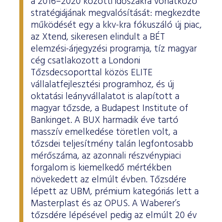
a 2016–2020 közötti időszakra vonatkozó
stratégiájának megvalósítását: megkezdte
működését egy a kkv-kra fókuszáló új piac,
az Xtend, sikeresen elindult a BÉT
elemzési-árjegyzési programja, tíz magyar
cég csatlakozott a Londoni
Tőzsdecsoporttal közös ELITE
vállalatfejlesztési programhoz, és új
oktatási leányvállalatot is alapított a
magyar tőzsde, a Budapest Institute of
Bankinget. A BUX harmadik éve tartó
masszív emelkedése töretlen volt, a
tőzsdei teljesítmény talán legfontosabb
mérőszáma, az azonnali részvénypiaci
forgalom is kiemelkedő mértékben
növekedett az elmúlt évben. Tőzsdére
lépett az UBM, prémium kategóriás lett a
Masterplast és az OPUS. A Waberer’s
tőzsdére lépésével pedig az elmúlt 20 év