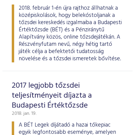
2018. február 1-én újra rajthoz állhatnak a
középiskolások, hogy belekóstoljanak a
tőzsdei kereskedés izgalmaiba a Budapesti
Értéktőzsde (BÉT) és a Pénziránytű
Alapítvány közös, online tőzsdejátékán. A
Részvényfutam nevű, négy hétig tartó
játék célja a befektetői tudatosság
növelése és a tőzsdei ismeretek bővítése.
2017 legjobb tőzsdei
teljesítményeit díjazta a
Budapesti Értéktőzsde
2018. jan. 19.
A BÉT Legek díjátadó a hazai tőkepiac
egyik legfontosabb eseménye, amelyen