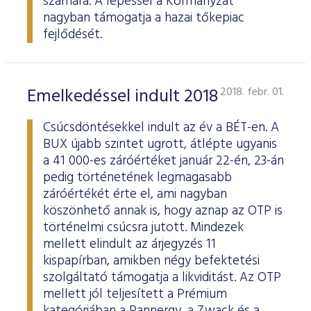
számára. A lépéssel a Kormányzat
nagyban támogatja a hazai tőkepiac
fejlődését.
Emelkedéssel indult 2018
2018. febr. 01.
Csúcsdöntésekkel indult az év a BÉT-en. A
BUX újabb szintet ugrott, átlépte ugyanis
a 41 000-es záróértéket január 22-én, 23-án
pedig történetének legmagasabb
záróértékét érte el, ami nagyban
köszönhető annak is, hogy aznap az OTP is
történelmi csúcsra jutott. Mindezek
mellett elindult az árjegyzés 11
kispapírban, amikben négy befektetési
szolgáltató támogatja a likviditást. Az OTP
mellett jól teljesített a Prémium