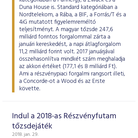
kategóriában a Pannergy, a Zwack és a
Duna House is. Standard kategóriában a
Nordtelekom, a Rába, a BIF, a Forrás/T és a
4iG mutatott figyelemreméltó
teljesítményt. A magyar tőzsde 247,6
milliárd forintos forgalommal zárta a
januári kereskedést, a napi átlagforgalom
11,2 milliárd forint volt. 2017 januárjával
összehasonlítva mindkét szám meghaladja
az akkori értéket (177,1 és 8 milliárd Ft).
Ami a részvénypiaci forgalmi rangsort illeti,
a Concorde-ot a Wood és az Erste
követte.
Indul a 2018-as Részvényfutam
tőzsdejáték
2018. jan. 29.