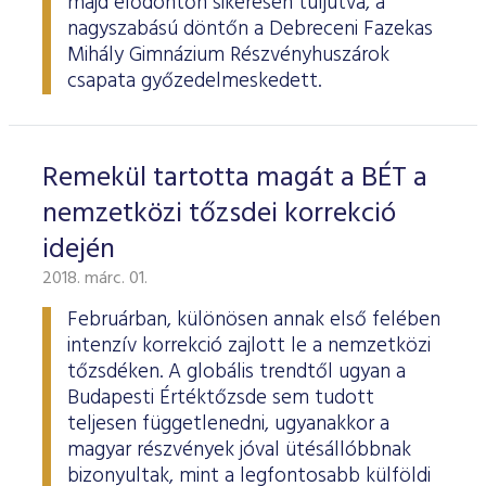
majd elődöntőn sikeresen túljutva, a
nagyszabású döntőn a Debreceni Fazekas
Mihály Gimnázium Részvényhuszárok
csapata győzedelmeskedett.
Remekül tartotta magát a BÉT a
nemzetközi tőzsdei korrekció
idején
2018. márc. 01.
Februárban, különösen annak első felében
intenzív korrekció zajlott le a nemzetközi
tőzsdéken. A globális trendtől ugyan a
Budapesti Értéktőzsde sem tudott
teljesen függetlenedni, ugyanakkor a
magyar részvények jóval ütésállóbbnak
bizonyultak, mint a legfontosabb külföldi