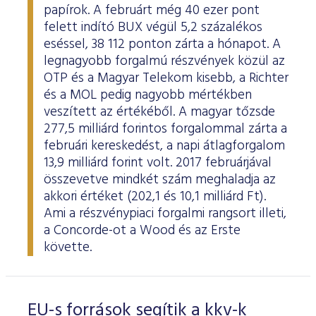
papírok. A februárt még 40 ezer pont
felett indító BUX végül 5,2 százalékos
eséssel, 38 112 ponton zárta a hónapot. A
legnagyobb forgalmú részvények közül az
OTP és a Magyar Telekom kisebb, a Richter
és a MOL pedig nagyobb mértékben
veszített az értékéből. A magyar tőzsde
277,5 milliárd forintos forgalommal zárta a
februári kereskedést, a napi átlagforgalom
13,9 milliárd forint volt. 2017 februárjával
összevetve mindkét szám meghaladja az
akkori értéket (202,1 és 10,1 milliárd Ft).
Ami a részvénypiaci forgalmi rangsort illeti,
a Concorde-ot a Wood és az Erste
követte.
EU-s források segítik a kkv-k