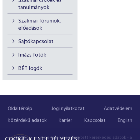
Szakmai cikkek és
tanulmányok
Szakmai fórumok,
előadások
Sajtókapcsolat
Imázs fotók
BÉT logók
Oldaltérkép
Jogi nyilatkozat
Adatvédelem
Közérdekű adatok
Karrier
Kapcsolat
English
A portálon megjelenített kereskedési adatok - a
COOKIE-K ENGEDÉLYEZÉSE