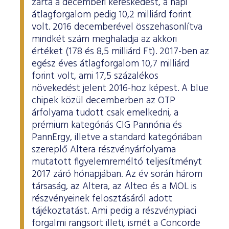
zárta a decemberi kereskedést, a napi
átlagforgalom pedig 10,2 milliárd forint
volt. 2016 decemberével összehasonlítva
mindkét szám meghaladja az akkori
értéket (178 és 8,5 milliárd Ft). 2017-ben az
egész éves átlagforgalom 10,7 milliárd
forint volt, ami 17,5 százalékos
növekedést jelent 2016-hoz képest. A blue
chipek közül decemberben az OTP
árfolyama tudott csak emelkedni, a
prémium kategóriás CIG Pannónia és
PannErgy, illetve a standard kategóriában
szereplő Altera részvényárfolyama
mutatott figyelemreméltó teljesítményt
2017 záró hónapjában. Az év során három
társaság, az Altera, az Alteo és a MOL is
részvényeinek felosztásáról adott
tájékoztatást. Ami pedig a részvénypiaci
forgalmi rangsort illeti, ismét a Concorde