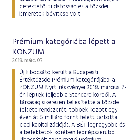
ESG Útmutató
befektetői tudatosság és a tőzsdei
ismeretek bővítése volt.
Prémium kategóriába lépett a
KONZUM
2018. márc. 07.
Új kibocsátó került a Budapesti
Értéktőzsde Prémium kategóriájába: a
KONZUM Nyrt. részvényei 2018. március 7-
én léptek feljebb a Standard körből. A
társaság sikeresen teljesítette a tőzsde
feltételrendszerét, többek között egy
éven át 5 milliárd forint felett tartotta
piaci kapitalizációját. A BÉT legnagyobb és
a befektetők körében legnépszerűbb