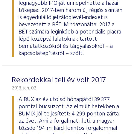
legnagyobb IPO-ját ünnepelhette a hazai
tőkepiac. 2017-ben három új, régiós szinten
is egyedülálló jelzáloglevél-indexet is
bevezetett a BÉT. Mindazonáltal 2017 a
BÉT számára leginkább a potenciális piacra
lépő középvállalatoknak tartott
bemutatkozókról és tárgyalásokról – a
kapcsolatépítésről – szólt.
Rekordokkal teli év volt 2017
2018. jan. 02.
A BUX az év utolsó hónapjától 39 377
ponttal búcsúzott. Az elmúlt hetekben a
BUMIX jól teljesített: 4 299 ponton zárta
az évet. Ami a forgalmat illeti, a magyar
tőzsde 194 milliárd forintos forgalommal