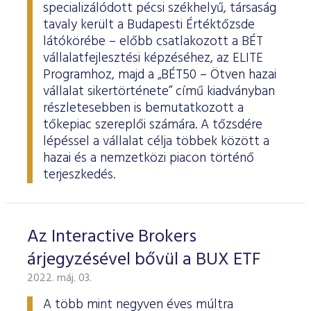
specializálódott pécsi székhelyű, társaság
tavaly került a Budapesti Értéktőzsde
látókörébe – előbb csatlakozott a BÉT
vállalatfejlesztési képzéséhez, az ELITE
Programhoz, majd a „BÉT50 – Ötven hazai
vállalat sikertörténete” című kiadványban
részletesebben is bemutatkozott a
tőkepiac szereplői számára. A tőzsdére
lépéssel a vállalat célja többek között a
hazai és a nemzetközi piacon történő
terjeszkedés.
Az Interactive Brokers
árjegyzésével bővül a BUX ETF
2022. máj. 03.
A több mint negyven éves múltra