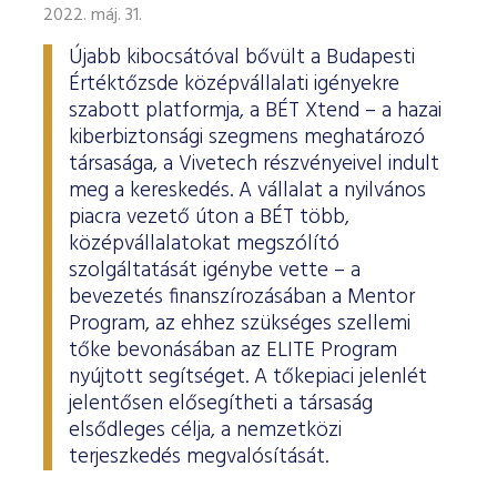
ESG Útmutató
2022. máj. 31.
Újabb kibocsátóval bővült a Budapesti
Értéktőzsde középvállalati igényekre
szabott platformja, a BÉT Xtend – a hazai
kiberbiztonsági szegmens meghatározó
társasága, a Vivetech részvényeivel indult
meg a kereskedés. A vállalat a nyilvános
piacra vezető úton a BÉT több,
középvállalatokat megszólító
szolgáltatását igénybe vette – a
bevezetés finanszírozásában a Mentor
Program, az ehhez szükséges szellemi
tőke bevonásában az ELITE Program
nyújtott segítséget. A tőkepiaci jelenlét
jelentősen elősegítheti a társaság
elsődleges célja, a nemzetközi
terjeszkedés megvalósítását.