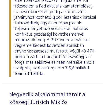
a nemzetközi piacokat: míg az amerikai
tőzsdéken a Fed aktuális kamatemelései,
az ázsiai börzéken pedig a koronavírus-
járványhoz köthető újbóli lezárások hatásai
tükröződtek, úgy az európai piacok
teljesítményét az orosz-ukrán háborús
konfliktus gazdasági következményei
határozták meg. A BUX index a márciusi
végi emelkedést követően áprilisban
enyhe visszaesést mutatott, végül 43 470
ponton zárta a hónapot. A részvénypiaci
forgalmat tekintve szintén mérsékelt volt
az április, az összforgalom 315,6 milliárd
forintot tett ki.
Negyedik alkalommal tarolt a
kőszegi Jurisich Miklós