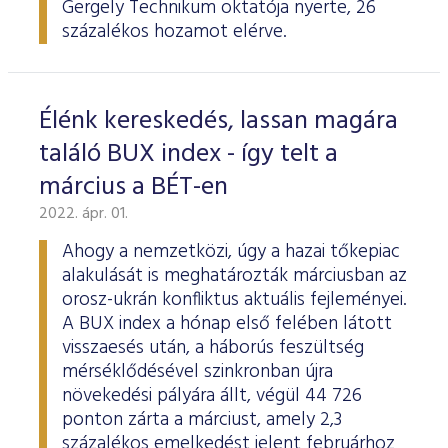
Gergely Technikum oktatója nyerte, 26
százalékos hozamot elérve.
Élénk kereskedés, lassan magára
találó BUX index - így telt a
március a BÉT-en
2022. ápr. 01.
Ahogy a nemzetközi, úgy a hazai tőkepiac
alakulását is meghatározták márciusban az
orosz-ukrán konfliktus aktuális fejleményei.
A BUX index a hónap első felében látott
visszaesés után, a háborús feszültség
mérséklődésével szinkronban újra
növekedési pályára állt, végül 44 726
ponton zárta a márciust, amely 2,3
százalékos emelkedést jelent februárhoz