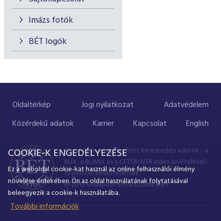
Imázs fotók
BÉT logók
Oldaltérkép
Jogi nyilatkozat
Adatvédelem
Közérdekű adatok
Karrier
Kapcsolat
English
A portálon megjelenített kereskedési adatok - a
COOKIE-K ENGEDÉLYEZÉSE
BUX, a BUMIX és a CETOP NTR index kivételével -
Ez a weboldal cookie-kat használ az online felhasználói élmény
15 perccel késleltetettek.
növelése érdekében. Ön az oldal használatának folytatásával
© 2019 Budapesti Értéktőzsde Nyrt.
beleegyezik a cookie-k használatába.
További információk