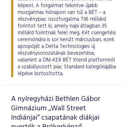
képest. A forgalmat tekintve újabb
mozgalmas hónapon van túl a BÉT – a
részvénypiac összforgalma 736 milliárd
forintot tett ki, amely napi átlagban 35
milliárd forintnak felel meg. Két csengetési
ceremóniára is sor került márciusban, ezek
apropóját a Delta Technologies új
részvénysorozatának bevezetése,
valamint a DM-KER BÉT Xtend platformról
a szabályozott piac Standard kategóriájába
lépése biztosította.
A nyíregyházi Bethlen Gábor
Gimnázium „Wall Street
Indiánjai” csapatának diákjai