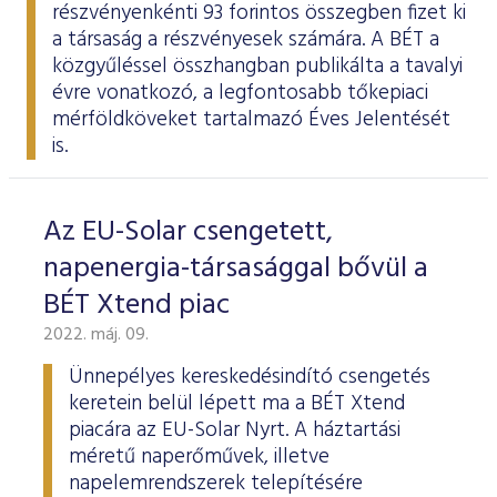
részvényenkénti 93 forintos összegben fizet ki
a társaság a részvényesek számára. A BÉT a
közgyűléssel összhangban
publikálta
a tavalyi
évre vonatkozó, a legfontosabb tőkepiaci
mérföldköveket tartalmazó Éves Jelentését
is.
Az EU-Solar csengetett,
napenergia-társasággal bővül a
BÉT Xtend piac
2022. máj. 09.
Ünnepélyes kereskedésindító csengetés
keretein belül lépett ma a BÉT Xtend
piacára az EU-Solar Nyrt. A háztartási
méretű naperőművek, illetve
napelemrendszerek telepítésére