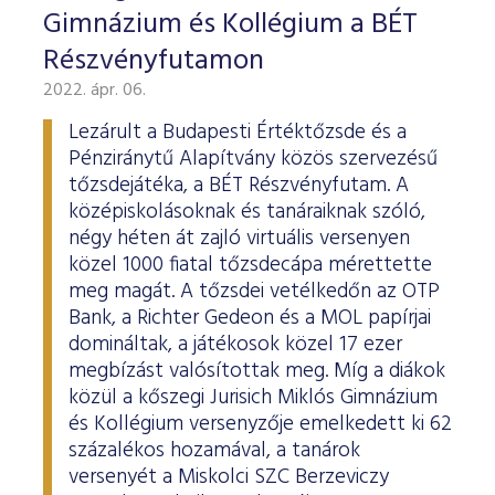
Gimnázium és Kollégium a BÉT
Részvényfutamon
2022. ápr. 06.
Lezárult a Budapesti Értéktőzsde és a
Pénziránytű Alapítvány közös szervezésű
tőzsdejátéka, a BÉT Részvényfutam. A
középiskolásoknak és tanáraiknak szóló,
négy héten át zajló virtuális versenyen
közel 1000 fiatal tőzsdecápa mérettette
meg magát. A tőzsdei vetélkedőn az OTP
Bank, a Richter Gedeon és a MOL papírjai
domináltak, a játékosok közel 17 ezer
megbízást valósítottak meg. Míg a diákok
közül a kőszegi Jurisich Miklós Gimnázium
és Kollégium versenyzője emelkedett ki 62
százalékos hozamával, a tanárok
versenyét a Miskolci SZC Berzeviczy