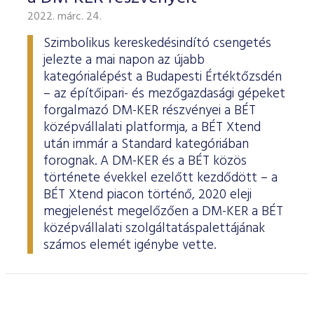
2022. márc. 24.
Szimbolikus kereskedésindító csengetés
jelezte a mai napon az újabb
kategórialépést a Budapesti Értéktőzsdén
– az építőipari- és mezőgazdasági gépeket
forgalmazó DM-KER részvényei a BÉT
középvállalati platformja, a BÉT Xtend
után immár a Standard kategóriában
forognak. A DM-KER és a BÉT közös
története évekkel ezelőtt kezdődött – a
BÉT Xtend piacon történő, 2020 eleji
megjelenést megelőzően a DM-KER a BÉT
középvállalati szolgáltatáspalettájának
számos elemét igénybe vette.