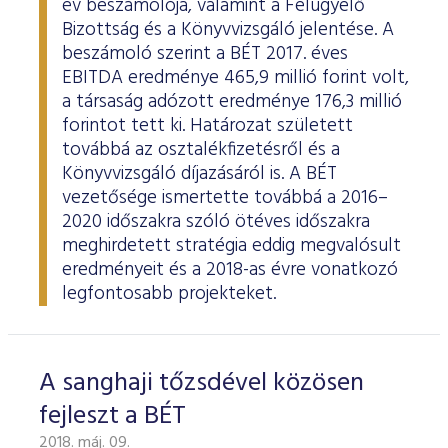
év beszámolója, valamint a Felügyelő
Bizottság és a Könyvvizsgáló jelentése. A
beszámoló szerint a BÉT 2017. éves
EBITDA eredménye 465,9 millió forint volt,
a társaság adózott eredménye 176,3 millió
forintot tett ki. Határozat született
továbbá az osztalékfizetésről és a
Könyvvizsgáló díjazásáról is. A BÉT
vezetősége ismertette továbbá a 2016–
2020 időszakra szóló ötéves időszakra
meghirdetett stratégia eddig megvalósult
eredményeit és a 2018-as évre vonatkozó
legfontosabb projekteket.
A sanghaji tőzsdével közösen
fejleszt a BÉT
2018. máj. 09.