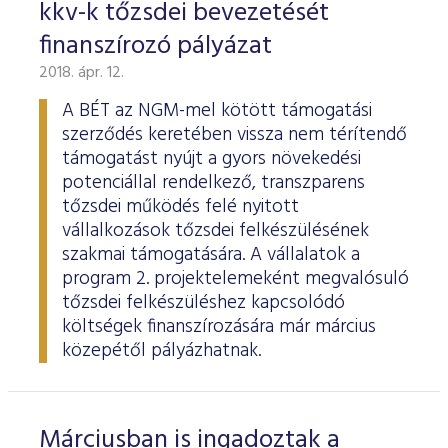
kkv-k tőzsdei bevezetését
finanszírozó pályázat
2018. ápr. 12.
A BÉT az NGM-mel kötött támogatási
szerződés keretében vissza nem térítendő
támogatást nyújt a gyors növekedési
potenciállal rendelkező, transzparens
tőzsdei működés felé nyitott
vállalkozások tőzsdei felkészülésének
szakmai támogatására. A vállalatok a
program 2. projektelemeként megvalósuló
tőzsdei felkészüléshez kapcsolódó
költségek finanszírozására már március
közepétől pályázhatnak.
Márciusban is ingadoztak a