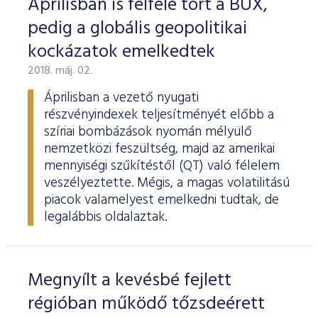
Áprilisban is felfelé tört a BUX,
pedig a globális geopolitikai
kockázatok emelkedtek
2018. máj. 02.
Áprilisban a vezető nyugati
részvényindexek teljesítményét előbb a
szíriai bombázások nyomán mélyülő
nemzetközi feszültség, majd az amerikai
mennyiségi szűkítéstől (QT) való félelem
veszélyeztette. Mégis, a magas volatilitású
piacok valamelyest emelkedni tudtak, de
legalábbis oldalaztak.
Megnyílt a kevésbé fejlett
régióban működő tőzsdeérett