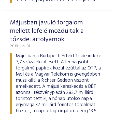
sikeresen pályázott erre a támogatásra.
Májusban javuló forgalom
mellett lefelé mozdultak a
tőzsdei árfolyamok
2018. jún. 01.
Májusban a Budapesti Értéktőzsde indexe
7,7 százalékkal esett. A legnagyobb
forgalmú papírok közül ezúttal az OTP, a
Mol és a Magyar Telekom is gyengébben
muzsikált, a Richter Gedeon viszont
emelkedett. A májusi kereskedés a BÉT
azonnali részvénypiacán 282,7 milliárd
forintot tett ki, a hónap utolsó napja
egymaga 37 milliárd forintos forgalmat
hozott, a napi átlagforgalom pedig 13,5