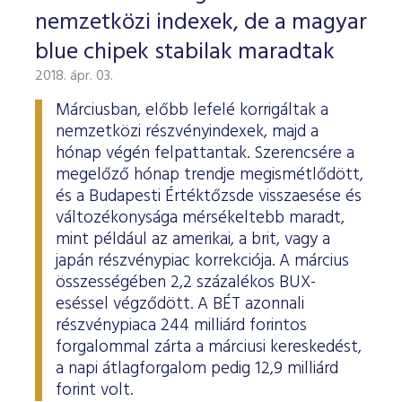
nemzetközi indexek, de a magyar
blue chipek stabilak maradtak
2018. ápr. 03.
Márciusban, előbb lefelé korrigáltak a
nemzetközi részvényindexek, majd a
hónap végén felpattantak. Szerencsére a
megelőző hónap trendje megismétlődött,
és a Budapesti Értéktőzsde visszaesése és
változékonysága mérsékeltebb maradt,
mint például az amerikai, a brit, vagy a
japán részvénypiac korrekciója. A március
összességében 2,2 százalékos BUX-
eséssel végződött. A BÉT azonnali
részvénypiaca 244 milliárd forintos
forgalommal zárta a márciusi kereskedést,
a napi átlagforgalom pedig 12,9 milliárd
forint volt.