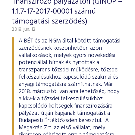
finanszírozó pályázaton (GINOP –
1.1.7-17-2017-00001 számú
támogatási szerződés)
2018. jún. 12.
A BÉT és az NGM által kötött támogatási
szerződésnek köszönhetően azon
vállalkozások, melyek gyors növekedési
potenciállal bírnak és nyitottak a
transzparens tőzsdei működésre, tőzsdei
felkészülésükhöz kapcsolódó szakmai és
anyagi támogatásra számíthatnak. Már
2018. márciustól van arra lehetőség, hogy
a kkv-k a tőzsdei felkészülésükhöz
kapcsolódó költségek finanszírozására
pályázat útján kapjanak támogatást a
Budapesti Értéktőzsdén keresztül. A
Megakrán Zrt. az első vállalat, mely