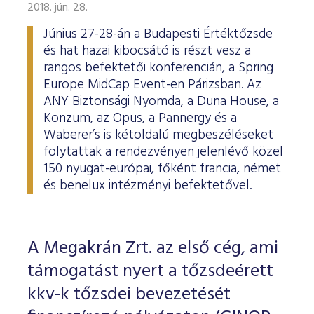
ESG Útmutató
2018. jún. 28.
Június 27-28-án a Budapesti Értéktőzsde
és hat hazai kibocsátó is részt vesz a
rangos befektetői konferencián, a Spring
Europe MidCap Event-en Párizsban. Az
ANY Biztonsági Nyomda, a Duna House, a
Konzum, az Opus, a Pannergy és a
Waberer’s is kétoldalú megbeszéléseket
folytattak a rendezvényen jelenlévő közel
150 nyugat-európai, főként francia, német
és benelux intézményi befektetővel.
A Megakrán Zrt. az első cég, ami
támogatást nyert a tőzsdeérett
kkv-k tőzsdei bevezetését