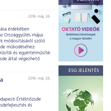
2016. máj. 26.
ítása érdekében
z Országgyűlés május
ek módosításáról szóló
zsde működéséhez:
űsítik és egyértelműsítik
zsde által végezhető
ESG JELENTÉS
 a
2016. máj. 26.
udapesti Értéktőzsde
sdefejlesztés és