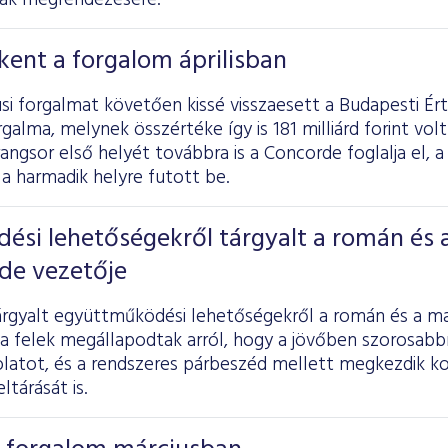
nak megrendezésére.
ent a forgalom áprilisban
si forgalmat követően kissé visszaesett a Budapesti É
galma, melynek összértéke így is 181 milliárd forint volt 
rangsor első helyét továbbra is a Concorde foglalja el, a
a harmadik helyre futott be.
si lehetőségekről tárgyalt a román és 
de vezetője
rgyalt együttműködési lehetőségekről a román és a ma
a felek megállapodtak arról, hogy a jövőben szorosabbr
olatot, és a rendszeres párbeszéd mellett megkezdik 
ltárását is.