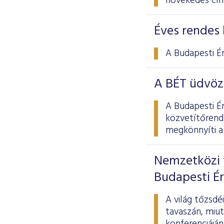
növekedés cí
Éves rendes 
A Budapesti É
A BÉT üdvöz
A Budapesti É
közvetítőrend
megkönnyíti a 
Nemzetközi 
Budapesti É
A világ tőzsd
tavaszán, miu