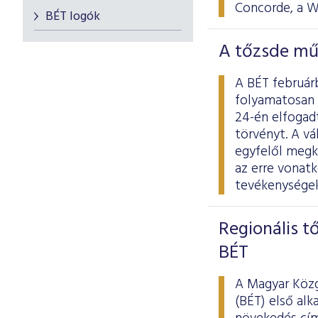
Concorde, a W
BÉT logók
A tőzsde mű
A BÉT februárb
folyamatosan 
24-én elfogad
törvényt. A v
egyfelől megkö
az erre vonat
tevékenységek
Regionális t
BÉT
A Magyar Közg
(BÉT) első al