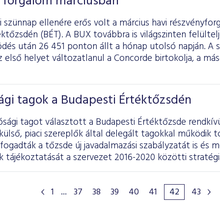
 forgalom márciusban
 szünnap ellenére erős volt a március havi részvényfor
ktőzsdén (BÉT). A BUX továbbra is világszinten felültelj
dés után 26 451 ponton állt a hónap utolsó napján. A 
 első helyet változatlanul a Concorde birtokolja, a má
ági tagok a Budapesti Értéktőzsdén
ósági tagot választott a Budapesti Értéktőzsde rendkívü
lső, piaci szereplők által delegált tagokkal működik t
lfogadták a tőzsde új javadalmazási szabályzatát is és 
tájékoztatását a szervezet 2016-2020 közötti stratégiá
1
...
37
38
39
40
41
42
43