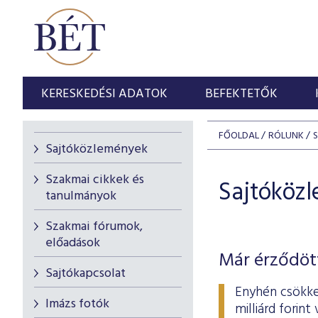
KERESKEDÉSI ADATOK
BEFEKTETŐK
FŐOLDAL
RÓLUNK
Sajtóközlemények
Szakmai cikkek és
Sajtóköz
tanulmányok
Szakmai fórumok,
előadások
Már érződött
Sajtókapcsolat
Enyhén csökke
Imázs fotók
milliárd forin