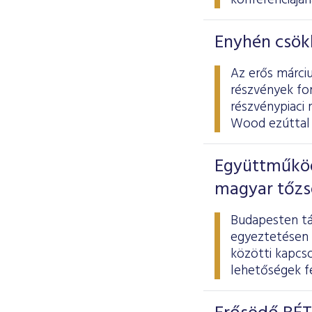
konferenciájá
Enyhén csökk
Az erős márciu
részvények for
részvénypiaci 
Wood ezúttal 
Együttműködé
magyar tőzs
Budapesten tá
egyeztetésen 
közötti kapcs
lehetőségek fe