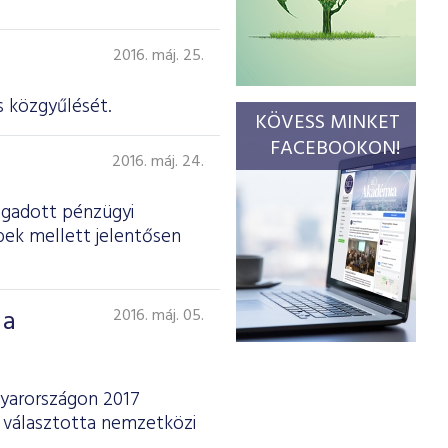
2016. máj. 25.
 köz­gyűlését.
KÖVESS MINKET
FACEBOOKON!
2016. máj. 24.
ogadott pénzügyi
bek mellett jelentősen
 a
2016. máj. 05.
gyarországon 2017
 választotta nemzetközi