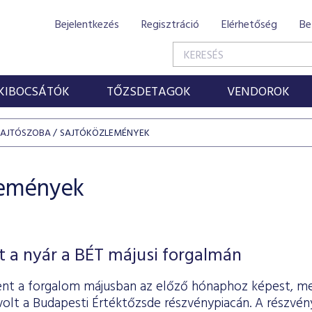
Bejelentkezés
Regisztráció
Elérhetőség
Be
KIBOCSÁTÓK
TŐZSDETAGOK
VENDOROK
SAJTÓSZOBA
SAJTÓKÖZLEMÉNYEK
lemények
 a nyár a BÉT májusi forgalmán
nt a forgalom májusban az előző hónaphoz képest, me
t volt a Budapesti Értéktőzsde részvénypiacán. A részvén