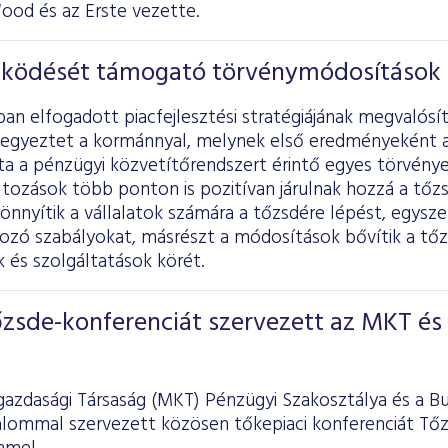
ood és az Erste vezette.
ködését támogató törvénymódosítások
an elfogadott piacfejlesztési stratégiájának megvalós
egyeztet a kormánnyal, melynek első eredményeként a
ta a pénzügyi közvetítőrendszert érintő egyes törvény
áltozások több ponton is pozitívan járulnak hozzá a tő
nnyítik a vállalatok számára a tőzsdére lépést, egyszer
kozó szabályokat, másrészt a módosítások bővítik a tő
 és szolgáltatások körét.
őzsde-konferenciát szervezett az MKT és
azdasági Társaság (MKT) Pénzügyi Szakosztálya és a B
kalommal szervezett közösen tőkepiaci konferenciát Tőz