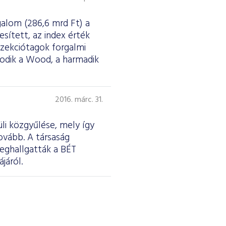
galom (286,6 mrd Ft) a
esített, az index érték
szekciótagok forgalmi
sodik a Wood, a harmadik
2016. márc. 31.
li közgyűlése, mely így
ovább. A társaság
meghallgatták a BÉT
járól.