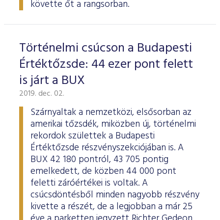
követte őt a rangsorban.
Történelmi csúcson a Budapesti
Értéktőzsde: 44 ezer pont felett
is járt a BUX
2019. dec. 02.
Szárnyaltak a nemzetközi, elsősorban az
amerikai tőzsdék, miközben új, történelmi
rekordok születtek a Budapesti
Értéktőzsde részvényszekciójában is. A
BUX 42 180 pontról, 43 705 pontig
emelkedett, de közben 44 000 pont
feletti záróértékei is voltak. A
csúcsdöntésből minden nagyobb részvény
kivette a részét, de a legjobban a már 25
éve a parketten jegyzett Richter Gedeon