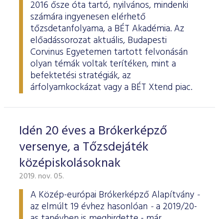
2016 ősze óta tartó, nyilvános, mindenki
számára ingyenesen elérhető
tőzsdetanfolyama, a BÉT Akadémia. Az
előadássorozat aktuális, Budapesti
Corvinus Egyetemen tartott felvonásán
olyan témák voltak terítéken, mint a
befektetési stratégiák, az
árfolyamkockázat vagy a BÉT Xtend piac.
Idén 20 éves a Brókerképző
versenye, a Tőzsdejáték
középiskolásoknak
2019. nov. 05.
A Közép-európai Brókerképző Alapítvány
-
az elmúlt 19 évhez hasonlóan
-
a 2019/20-
as tanévben is meghirdette - már