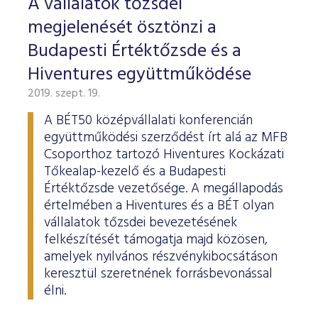
A vállalatok tőzsdei
megjelenését ösztönzi a
Budapesti Értéktőzsde és a
Hiventures együttműködése
2019. szept. 19.
A BÉT50 középvállalati konferencián
együttműködési szerződést írt alá az MFB
Csoporthoz tartozó Hiventures Kockázati
Tőkealap-kezelő és a Budapesti
Értéktőzsde vezetősége. A megállapodás
értelmében a Hiventures és a BÉT olyan
vállalatok tőzsdei bevezetésének
felkészítését támogatja majd közösen,
amelyek nyilvános részvénykibocsátáson
keresztül szeretnének forrásbevonással
élni.