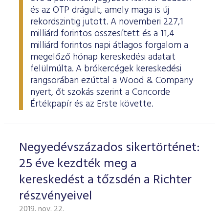
és az OTP drágult, amely maga is új
rekordszintig jutott. A novemberi 227,1
milliárd forintos összesített és a 11,4
milliárd forintos napi átlagos forgalom a
megelőző hónap kereskedési adatait
felülmúlta. A brókercégek kereskedési
rangsorában ezúttal a Wood & Company
nyert, őt szokás szerint a Concorde
Értékpapír és az Erste követte.
Negyedévszázados sikertörténet:
25 éve kezdték meg a
kereskedést a tőzsdén a Richter
részvényeivel
2019. nov. 22.