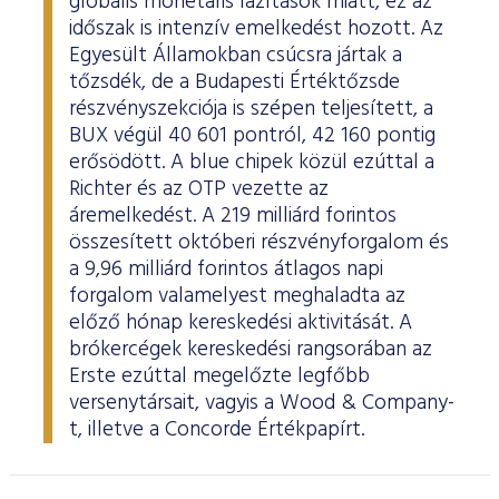
globális monetáris lazítások miatt, ez az
időszak is intenzív emelkedést hozott. Az
Egyesült Államokban csúcsra jártak a
tőzsdék, de a Budapesti Értéktőzsde
részvényszekciója is szépen teljesített, a
BUX végül 40 601 pontról, 42 160 pontig
erősödött. A blue chipek közül ezúttal a
Richter és az OTP vezette az
áremelkedést. A 219 milliárd forintos
összesített októberi részvényforgalom és
a 9,96 milliárd forintos átlagos napi
forgalom valamelyest meghaladta az
előző hónap kereskedési aktivitását. A
brókercégek kereskedési rangsorában az
Erste ezúttal megelőzte legfőbb
versenytársait, vagyis a Wood & Company-
t, illetve a Concorde Értékpapírt.