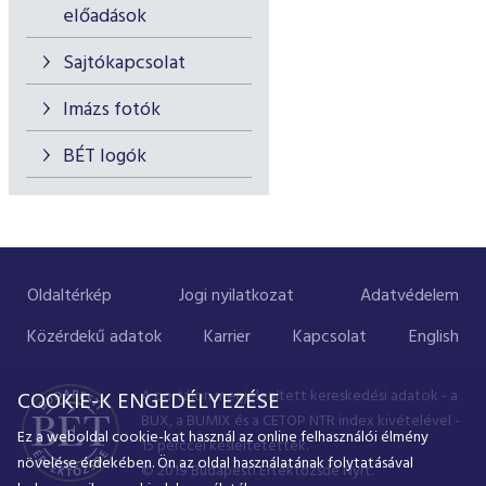
előadások
Sajtókapcsolat
Imázs fotók
BÉT logók
Oldaltérkép
Jogi nyilatkozat
Adatvédelem
Közérdekű adatok
Karrier
Kapcsolat
English
A portálon megjelenített kereskedési adatok - a
COOKIE-K ENGEDÉLYEZÉSE
BUX, a BUMIX és a CETOP NTR index kivételével -
Ez a weboldal cookie-kat használ az online felhasználói élmény
15 perccel késleltetettek.
növelése érdekében. Ön az oldal használatának folytatásával
© 2019 Budapesti Értéktőzsde Nyrt.