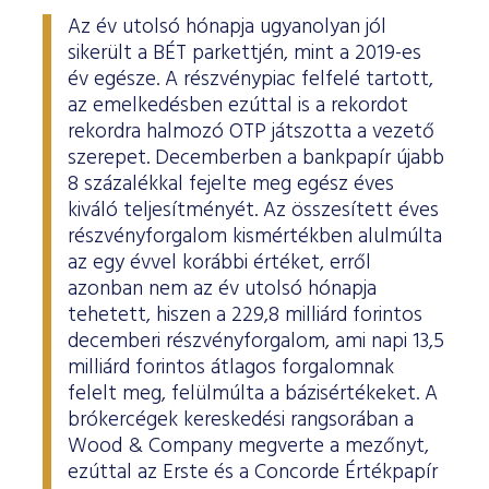
ESG Útmutató
Az év utolsó hónapja ugyanolyan jól
sikerült a BÉT parkettjén, mint a 2019-es
év egésze. A részvénypiac felfelé tartott,
az emelkedésben ezúttal is a rekordot
rekordra halmozó OTP játszotta a vezető
szerepet. Decemberben a bankpapír újabb
8 százalékkal fejelte meg egész éves
kiváló teljesítményét. Az összesített éves
részvényforgalom kismértékben alulmúlta
az egy évvel korábbi értéket, erről
azonban nem az év utolsó hónapja
tehetett, hiszen a 229,8 milliárd forintos
decemberi részvényforgalom, ami napi 13,5
milliárd forintos átlagos forgalomnak
felelt meg, felülmúlta a bázisértékeket. A
brókercégek kereskedési rangsorában a
Wood & Company megverte a mezőnyt,
ezúttal az Erste és a Concorde Értékpapír