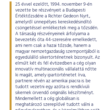
25 évvel ezelőtt, 1994. november 9-én
vezette be részvényeit a Budapesti
Értéktőzsdére a Richter Gedeon Nyrt.,
amelyről ünnepélyes kereskedésindító
csöngetéssel emlékeztek meg a tőzsdén.
A társaság részvényeinek árfolyama a
bevezetés óta 44-szeresére emelkedett,
ami nem csak a hazai tőzsde, hanem a
magyar nemzetgazdaság szempontjából is
egyedülálló sikertörténetnek bizonyult. Az
elmúlt két és fél évtizedben a cég olyan
innovatív multinacionális vállalattá nőtte
ki magát, amely ipartörténetet írva,
partnere révén az amerikai piacra is be
tudott vezetni egy azóta is rendkívüli
sikernek örvendő originális készítményt.
Mindemellett a cég globálisan is
meghatározó szereplővé tudott válni a