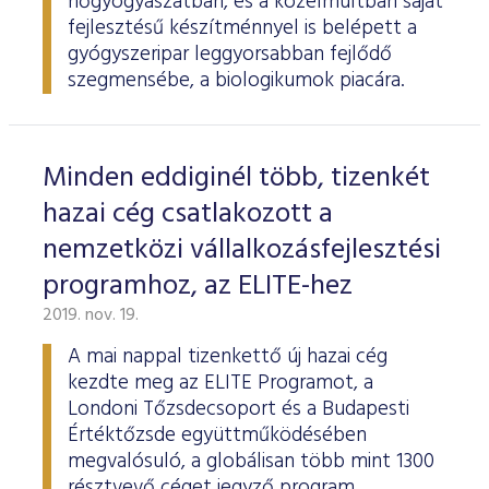
nőgyógyászatban, és a közelmúltban saját
fejlesztésű készítménnyel is belépett a
gyógyszeripar leggyorsabban fejlődő
szegmensébe, a biologikumok piacára.
Minden eddiginél több, tizenkét
hazai cég csatlakozott a
nemzetközi vállalkozásfejlesztési
programhoz, az ELITE-hez
2019. nov. 19.
A mai nappal tizenkettő új hazai cég
kezdte meg az ELITE Programot, a
Londoni Tőzsdecsoport és a Budapesti
Értéktőzsde együttműködésében
megvalósuló, a globálisan több mint 1300
résztvevő céget jegyző program