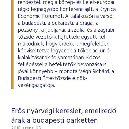
rendezték meg a közép- és kelet-európai
régió legnagyobb konferenciáját, a Krynica
Economic Forumot. A találkozón a varsói,
a budapesti, a bukaresti, a prágai, a
pozsonyi, a ljubljanai, a szófiai és a zágrábi
tőzsde vezetői kifejtették: együtt kell
működniük, hogy érdekeik megfelelően
képviseltetve legyenek a tőkepiaci unió
kialakításának folyamatában. Közös
fellépéssel a befektetők bevonzása is
jóval könnyebb – mondta Végh Richárd, a
Budapesti Értéktőzsde elnök-
vezérigazgatója.
Erős nyárvégi kereslet, emelkedő
árak a budapesti parketten
2018. szept. 05.