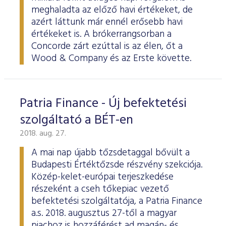
meghaladta az előző havi értékeket, de
azért láttunk már ennél erősebb havi
értékeket is. A brókerrangsorban a
Concorde zárt ezúttal is az élen, őt a
Wood & Company és az Erste követte.
Patria Finance - Új befektetési
szolgáltató a BÉT-en
2018. aug. 27.
A mai nap újabb tőzsdetaggal bővült a
Budapesti Értéktőzsde részvény szekciója.
Közép-kelet-európai terjeszkedése
részeként a cseh tőkepiac vezető
befektetési szolgáltatója, a Patria Finance
a.s. 2018. augusztus 27-től a magyar
piachoz is hozzáférést ad magán- és