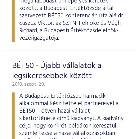
megállapodást ünnepélyes keretek
között, a Budapesti Értéktőzsde által
szervezett BÉT50 konferencián írta alá dr.
Łuszcz Viktor, az SZTNH elnöke és Végh
Richárd, a Budapesti Értéktőzsde elnök-
vezérigazgatója.
BÉT50 - Újabb vállalatok a
legsikeresebbek között
2018. szept. 20.
A Budapesti Értéktőzsde harmadik
alkalommal készítette el partnereivel a
BÉT50 – ötven hazai vállalat
sikertörténete című kiadványt. A kiadvány
célja, hogy konkrét példákon keresztül
szemléltesse a hazai vállalkozásokban