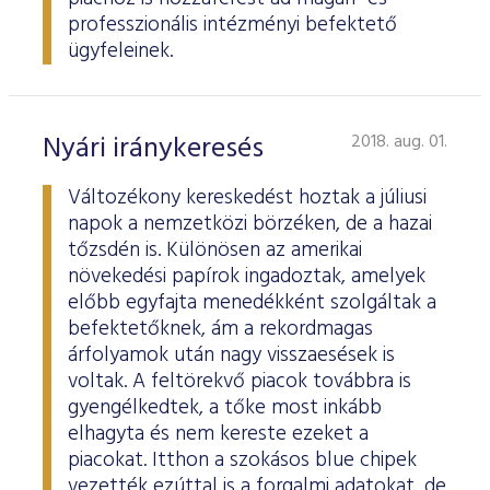
professzionális intézményi befektető
ügyfeleinek.
Nyári iránykeresés
2018. aug. 01.
Változékony kereskedést hoztak a júliusi
napok a nemzetközi börzéken, de a hazai
tőzsdén is. Különösen az amerikai
növekedési papírok ingadoztak, amelyek
előbb egyfajta menedékként szolgáltak a
befektetőknek, ám a rekordmagas
árfolyamok után nagy visszaesések is
voltak. A feltörekvő piacok továbbra is
gyengélkedtek, a tőke most inkább
elhagyta és nem kereste ezeket a
piacokat. Itthon a szokásos blue chipek
vezették ezúttal is a forgalmi adatokat, de