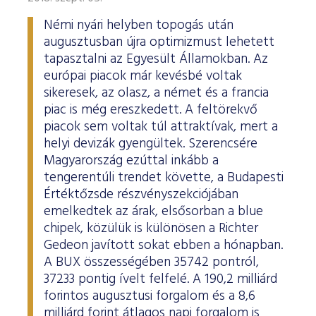
Némi nyári helyben topogás után
augusztusban újra optimizmust lehetett
tapasztalni az Egyesült Államokban. Az
európai piacok már kevésbé voltak
sikeresek, az olasz, a német és a francia
piac is még ereszkedett. A feltörekvő
piacok sem voltak túl attraktívak, mert a
helyi devizák gyengültek. Szerencsére
Magyarország ezúttal inkább a
tengerentúli trendet követte, a Budapesti
Értéktőzsde részvényszekciójában
emelkedtek az árak, elsősorban a blue
chipek, közülük is különösen a Richter
Gedeon javított sokat ebben a hónapban.
A BUX összességében 35742 pontról,
37233 pontig ívelt felfelé. A 190,2 milliárd
forintos augusztusi forgalom és a 8,6
milliárd forint átlagos napi forgalom is