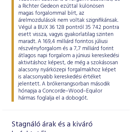
a Richter Gedeon ezúttal különösen
magas forgalommal bírt, az
árelmozdulások nem voltak szignifikánsak.
Végül a BUX 36 128 pontról 35 742 pontra
esett vissza, vagyis gyakorlatilag szinten
maradt. A 169,4 milliárd forintos júliusi
részvényforgalom és a 7,7 milliárd forint
átlagos napi forgalom a júniusi kereskedési
aktivitáshoz képest, de még a szokásosan
alacsony nyárközepi forgalmakhoz képet
is alacsonyabb kereskedési értéket
jelentett. A brókerrangsorban második
hónapja a Concorde–Wood–Equilor
hármas foglalja el a dobogót.
Stagnáló árak és a kiváró