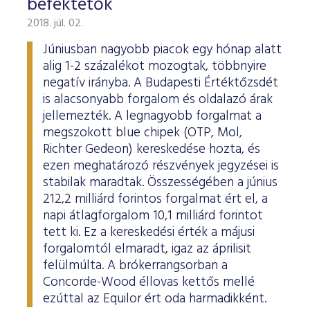
befektetők
2018. júl. 02.
Júniusban nagyobb piacok egy hónap alatt
alig 1-2 százalékot mozogtak, többnyire
negatív irányba. A Budapesti Értéktőzsdét
is alacsonyabb forgalom és oldalazó árak
jellemezték. A legnagyobb forgalmat a
megszokott blue chipek (OTP, Mol,
Richter Gedeon) kereskedése hozta, és
ezen meghatározó részvények jegyzései is
stabilak maradtak. Összességében a június
212,2 milliárd forintos forgalmat ért el, a
napi átlagforgalom 10,1 milliárd forintot
tett ki. Ez a kereskedési érték a májusi
forgalomtól elmaradt, igaz az áprilisit
felülmúlta. A brókerrangsorban a
Concorde-Wood éllovas kettős mellé
ezúttal az Equilor ért oda harmadikként.