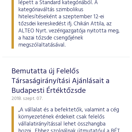
lépett a Standard kategóriából. A
kategóriaváltás szimbolikus
hitelesítéseként a szeptember 12-ei
tőzsdei kereskedést ifj. Chikán Attila, az
ALTEO Nyrt. vezérigazgatója nyitotta meg,
a hazai tőzsde csengőjének
megszólaltatásával.
Bemutatta új Felelős
Társaságirányítási Ajánlásait a
Budapesti Értéktőzsde
2018. szept. 07.
„A vállalat és a befektetők, valamint a cég
környezetének érdekeit csak felelős
vállalatirányítással lehet összhangba
hozni. Ehhez szolgálnak útmutatóul a BÉT