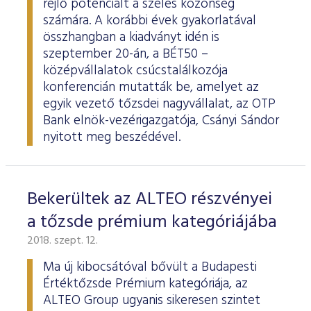
rejlő potenciált a széles közönség
számára. A korábbi évek gyakorlatával
összhangban a kiadványt idén is
szeptember 20-án, a BÉT50 –
középvállalatok csúcstalálkozója
konferencián mutatták be, amelyet az
egyik vezető tőzsdei nagyvállalat, az OTP
Bank elnök-vezérigazgatója, Csányi Sándor
nyitott meg beszédével.
Bekerültek az ALTEO részvényei
a tőzsde prémium kategóriájába
2018. szept. 12.
Ma új kibocsátóval bővült a Budapesti
Értéktőzsde Prémium kategóriája, az
ALTEO Group ugyanis sikeresen szintet