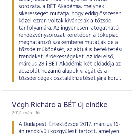
sorozata, a BÉT Akadémia, melynek
sikerességét mutatja, hogy eddig összesen
közel ezren voltak kíváncsiak a tőzsde
tanfolyamára. Az ingyenesen látogatható
rendezvénysorozat keretében a tőkepiac
meghatározó szakemberei mutatják be a
tőzsde működését, az aktuális befektetési
trendeket, érdekességeket. Az idei első,
március 28-i BÉT Akadémia két előadója az
abszolút hozamú alapok világát és a
tőzsdei cégek osztalékfizetését járja körül.
Végh Richárd a BÉT új elnöke
2017. márc. 16.
A Budapesti Értéktőzsde 2017. március 16-
án rendkívüli közgyűlést tartott, amelyen