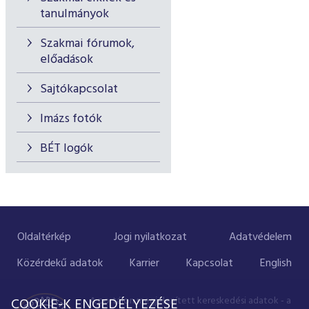
tanulmányok
Szakmai fórumok,
előadások
Sajtókapcsolat
Imázs fotók
BÉT logók
Oldaltérkép
Jogi nyilatkozat
Adatvédelem
Közérdekű adatok
Karrier
Kapcsolat
English
A portálon megjelenített kereskedési adatok - a
COOKIE-K ENGEDÉLYEZÉSE