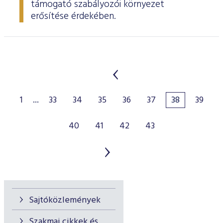
támogató szabályozói környezet
erősítése érdekében.
1
...
33
34
35
36
37
38
39
40
41
42
43
Sajtóközlemények
Szakmai cikkek és