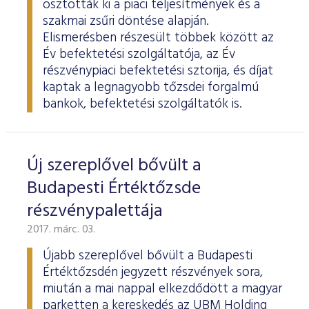
osztották ki a piaci teljesítmények és a
szakmai zsűri döntése alapján.
Elismerésben részesült többek között az
Év befektetési szolgáltatója, az Év
részvénypiaci befektetési sztorija, és díjat
kaptak a legnagyobb tőzsdei forgalmú
bankok, befektetési szolgáltatók is.
Új szereplővel bővült a
Budapesti Értéktőzsde
részvénypalettája
2017. márc. 03.
Újabb szereplővel bővült a Budapesti
Értéktőzsdén jegyzett részvények sora,
miután a mai nappal elkezdődött a magyar
parketten a kereskedés az UBM Holding