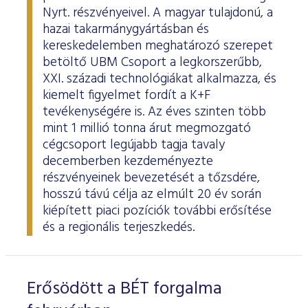
Nyrt. részvényeivel. A magyar tulajdonú, a
hazai takarmánygyártásban és
kereskedelemben meghatározó szerepet
betöltő UBM Csoport a legkorszerűbb,
XXI. századi technológiákat alkalmazza, és
kiemelt figyelmet fordít a K+F
tevékenységére is. Az éves szinten több
mint 1 millió tonna árut megmozgató
cégcsoport legújabb tagja tavaly
decemberben kezdeményezte
részvényeinek bevezetését a tőzsdére,
hosszú távú célja az elmúlt 20 év során
kiépített piaci pozíciók további erősítése
és a regionális terjeszkedés.
Erősödött a BÉT forgalma