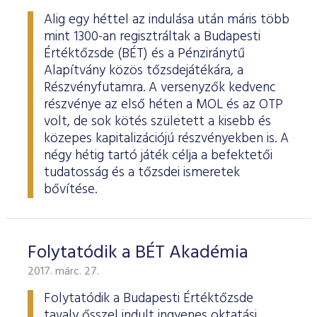
Alig egy héttel az indulása után máris több
mint 1300-an regisztráltak a Budapesti
Értéktőzsde (BÉT) és a Pénziránytű
Alapítvány közös tőzsdejátékára, a
Részvényfutamra. A versenyzők kedvenc
részvénye az első héten a MOL és az OTP
volt, de sok kötés született a kisebb és
közepes kapitalizációjú részvényekben is. A
négy hétig tartó játék célja a befektetői
tudatosság és a tőzsdei ismeretek
bővítése.
Folytatódik a BÉT Akadémia
2017. márc. 27.
Folytatódik a Budapesti Értéktőzsde
tavaly ősszel indult ingyenes oktatási