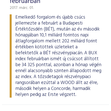
februárban
2017. márc. 01.
Emelkedő forgalom és újabb csúcs
jellemezte a februárt a Budapesti
Értéktőzsdén (BÉT), miután az év második
hónapjában 10,1 milliárd forintos napi
átlagforgalom mellett 202 milliárd forint
értékben kötöttek üzleteket a
befektetők a BÉT részvénypiacán. A BUX
index februárban ismét új csúcsot állított
be 34 325 ponttal, azonban a hónap végén
ennél alacsonyabb szinten állapodott meg
az index. A tőzsdetagok részvénypiaci
rangsorában ezúttal a WOOD állt az élre,
második helyen a Concorde, harmadik
helyen pedig az Erste végzett.