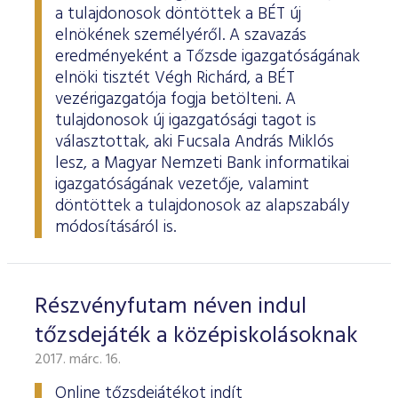
a tulajdonosok döntöttek a BÉT új
elnökének személyéről. A szavazás
eredményeként a Tőzsde igazgatóságának
elnöki tisztét Végh Richárd, a BÉT
vezérigazgatója fogja betölteni. A
tulajdonosok új igazgatósági tagot is
választottak, aki Fucsala András Miklós
lesz, a Magyar Nemzeti Bank informatikai
igazgatóságának vezetője, valamint
döntöttek a tulajdonosok az alapszabály
módosításáról is.
Részvényfutam néven indul
tőzsdejáték a középiskolásoknak
2017. márc. 16.
Online tőzsdejátékot indít