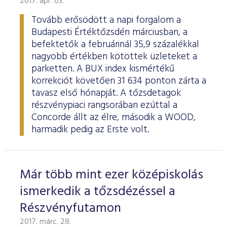
2017. ápr. 03.
ESG Útmutató
Tovább erősödött a napi forgalom a
Budapesti Értéktőzsdén márciusban, a
befektetők a februárinál 35,9 százalékkal
nagyobb értékben kötöttek üzleteket a
parketten. A BUX index kismértékű
korrekciót követően 31 634 ponton zárta a
tavasz első hónapját. A tőzsdetagok
részvénypiaci rangsorában ezúttal a
Concorde állt az élre, második a WOOD,
harmadik pedig az Erste volt.
Már több mint ezer középiskolás
ismerkedik a tőzsdézéssel a
Részvényfutamon
2017. márc. 28.