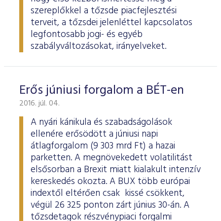
szereplőkkel a tőzsde piacfejlesztési
terveit, a tőzsdei jelenléttel kapcsolatos
legfontosabb jogi- és egyéb
szabályváltozásokat, irányelveket.
Erős júniusi forgalom a BÉT-en
2016. júl. 04.
A nyári kánikula és szabadságolások
ellenére erősödött a júniusi napi
átlagforgalom (9 303 mrd Ft) a hazai
parketten. A megnövekedett volatilitást
elsősorban a Brexit miatt kialakult intenzív
kereskedés okozta. A BUX több európai
indextől eltérően csak kissé csökkent,
végül 26 325 ponton zárt június 30-án. A
tőzsdetagok részvénypiaci forgalmi