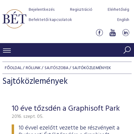
Bejelentkezés
Regisztráció
Elérhetőség
Befektetői kapcsolatok
English
KERESKEDÉSI ADATOK
FŐOLDAL
RÓLUNK
SAJTÓSZOBA
SAJTÓKÖZLEMÉNYEK
INDEXEK
BEFEKTETŐK
Sajtóközlemények
Részvényindexek
Piaci forgalom
Termékcsoportok
KIBOCSÁTÓK
Kötvényindexek
Kedvenc instrumentumok
Szabályozás
Indexek
Részvény és vállalati kötvény tőzsdei bevezetését támoga
10 éve tőzsdén a Graphisoft Park
TŐZSDETAGOK
Jelzáloglevél indexek
program
Azonnali Piac
Alkalmazott díjstruktúra
BÉT szabályzatok
Részvény szekció
2016. szept. 05.
Tőzsdetagok, üzletkötők
VENDOROK
Vállalati kötvény indexek
Származékos piac
BÉT Xtend - Részvénypiac egyszerűen
Részvények
Elszámolás
Befektetővédelem
Hitelpapír szekció
10 évvel ezelőtt vezette be részvényeit a
Útmutató a taggá váláshoz