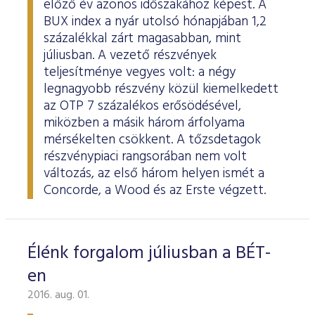
előző év azonos időszakához képest. A
ESG Útmutató
BUX index a nyár utolsó hónapjában 1,2
százalékkal zárt magasabban, mint
júliusban. A vezető részvények
teljesítménye vegyes volt: a négy
legnagyobb részvény közül kiemelkedett
az OTP 7 százalékos erősödésével,
miközben a másik három árfolyama
mérsékelten csökkent. A tőzsdetagok
részvénypiaci rangsorában nem volt
változás, az első három helyen ismét a
Concorde, a Wood és az Erste végzett.
Élénk forgalom júliusban a BÉT-
en
2016. aug. 01.