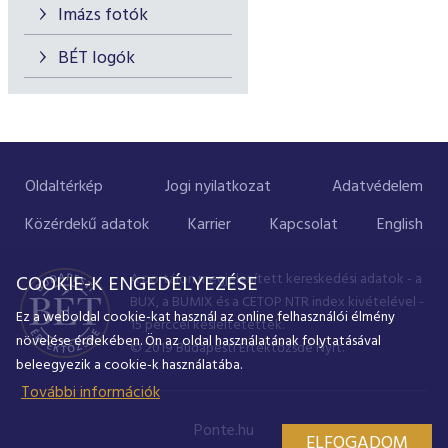
Imázs fotók
BÉT logók
Oldaltérkép
Jogi nyilatkozat
Adatvédelem
Közérdekű adatok
Karrier
Kapcsolat
English
A portálon megjelenített kereskedési adatok - a
COOKIE-K ENGEDÉLYEZÉSE
BUX, a BUMIX és a CETOP NTR index kivételével -
Ez a weboldal cookie-kat használ az online felhasználói élmény
15 perccel késleltetettek.
növelése érdekében. Ön az oldal használatának folytatásával
© 2019 Budapesti Értéktőzsde Nyrt.
beleegyezik a cookie-k használatába.
További információk
Ponte.hu
ELFOGADOM