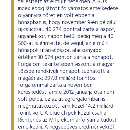
teljesített az elmúlt hetekben. A BUX
index eddig látott folyamatos emelkedése
olyannyira töretlen volt ebben a
hónapban is, hogy november 9-én például
új csúccsal, 40 274 ponttal zárta a napot,
ugyanekkor, napon belül pedig még a 40
500-at is érintette, de végül, az elmúlt
hónapok után először, alacsonyabb
értéken 38 674 ponton zárta a hónapot.
Forgalom tekintetében viszont a magyar
tőzsde rendkívüli hónapot tudhatott a
magáénak: 297,8 milliárd forintos
forgalommal zárta a novemberi
kereskedést, amire 2012 januárja óta nem
volt példa, ez az átlagforgalomban is
megmutatkozott, ami közel 14,2 milliárd
forint volt. A blue chipek közül csak a
Richter és az MTelekom árfolyama tudott
emelkedni. A negyedéves eredményekről