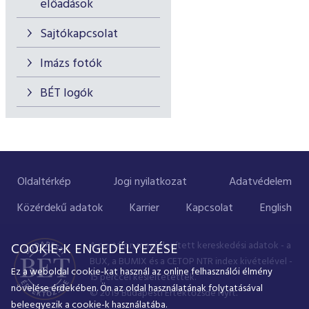
előadások
Sajtókapcsolat
Imázs fotók
BÉT logók
Oldaltérkép
Jogi nyilatkozat
Adatvédelem
Közérdekű adatok
Karrier
Kapcsolat
English
A portálon megjelenített kereskedési adatok - a
COOKIE-K ENGEDÉLYEZÉSE
BUX, a BUMIX és a CETOP NTR index kivételével -
Ez a weboldal cookie-kat használ az online felhasználói élmény
15 perccel késleltetettek.
növelése érdekében. Ön az oldal használatának folytatásával
© 2019 Budapesti Értéktőzsde Nyrt.
beleegyezik a cookie-k használatába.