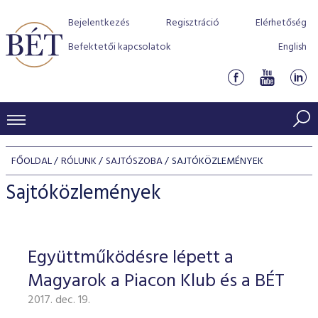
Bejelentkezés
Regisztráció
Elérhetőség
Befektetői kapcsolatok
English
KERESKEDÉSI ADATOK
FŐOLDAL
RÓLUNK
SAJTÓSZOBA
SAJTÓKÖZLEMÉNYEK
INDEXEK
BEFEKTETŐK
Sajtóközlemények
Részvényindexek
Piaci forgalom
Termékcsoportok
KIBOCSÁTÓK
Kötvényindexek
Kedvenc instrumentumok
Szabályozás
Indexek
Részvény és vállalati kötvény tőzsdei bevezetését támoga
Együttműködésre lépett a
TŐZSDETAGOK
Jelzáloglevél indexek
program
Azonnali Piac
Alkalmazott díjstruktúra
BÉT szabályzatok
Részvény szekció
Magyarok a Piacon Klub és a BÉT
Tőzsdetagok, üzletkötők
VENDOROK
Vállalati kötvény indexek
Származékos piac
BÉT Xtend - Részvénypiac egyszerűen
Részvények
Elszámolás
Befektetővédelem
2017. dec. 19.
Hitelpapír szekció
Útmutató a taggá váláshoz