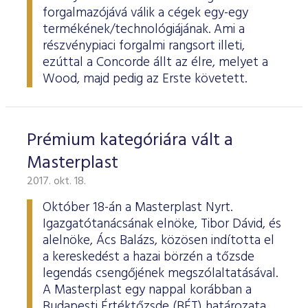
forgalmazójává válik a cégek egy-egy
termékének/technológiájának. Ami a
részvénypiaci forgalmi rangsort illeti,
ezúttal a Concorde állt az élre, melyet a
Wood, majd pedig az Erste követett.
Prémium kategóriára vált a
Masterplast
2017. okt. 18.
Október 18-án a Masterplast Nyrt.
Igazgatótanácsának elnöke, Tibor Dávid, és
alelnöke, Ács Balázs, közösen indította el
a kereskedést a hazai börzén a tőzsde
legendás csengőjének megszólaltatásával.
A Masterplast egy nappal korábban a
Budapesti Értéktőzsde (BÉT) határozata