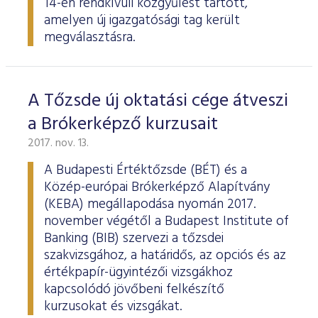
14-én rendkívüli közgyűlést tartott,
amelyen új igazgatósági tag került
megválasztásra.
A Tőzsde új oktatási cége átveszi
a Brókerképző kurzusait
2017. nov. 13.
A Budapesti Értéktőzsde (BÉT) és a
Közép-európai Brókerképző Alapítvány
(KEBA) megállapodása nyomán 2017.
november végétől a Budapest Institute of
Banking (BIB) szervezi a tőzsdei
szakvizsgához, a határidős, az opciós és az
értékpapír-ügyintézői vizsgákhoz
kapcsolódó jövőbeni felkészítő
kurzusokat és vizsgákat.