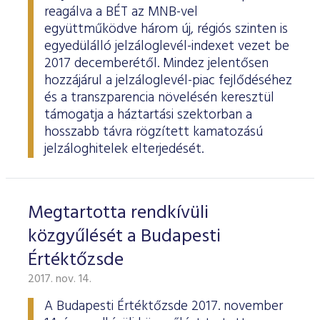
reagálva a BÉT az MNB-vel
együttműködve három új, régiós szinten is
egyedülálló jelzáloglevél-indexet vezet be
2017 decemberétől. Mindez jelentősen
hozzájárul a jelzáloglevél-piac fejlődéséhez
és a transzparencia növelésén keresztül
támogatja a háztartási szektorban a
hosszabb távra rögzített kamatozású
jelzáloghitelek elterjedését.
Megtartotta rendkívüli
közgyűlését a Budapesti
Értéktőzsde
2017. nov. 14.
A Budapesti Értéktőzsde 2017. november