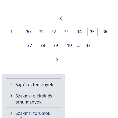
1
...
30
31
32
33
34
35
36
37
38
39
40
...
43
Sajtóközlemények
Szakmai cikkek és
tanulmányok
Szakmai fórumok,