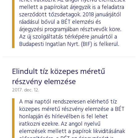
lehet iratkozni. Az angol nyelvű elemzések
mellett a papírokat árjegyzik is a feladatra
szerződött tőzsdetagok. 2018 januárjától
ráadásul bővül a BÉT elemzési és
árjegyzési programjában résztvevők köre.
Az új szolgáltatás térképére januártól a
Budapesti Ingatlan Nyrt. (BIF) is felkerül.
Elindult tíz közepes méretű
részvény elemzése
2017. dec. 12.
A mai naptól rendszeresen elérhető tíz
közepes méretű részvény elemzése a BÉT
honlapján és hírlevélben is fel lehet
iratkozni ezekre. Az angol nyelvű
elemzések mellett a papírok likviditásának