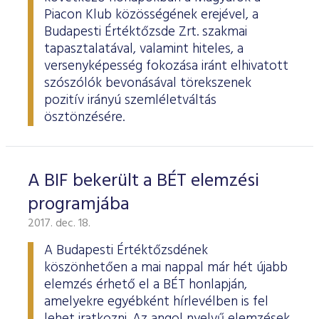
ESG Útmutató
Piacon Klub közösségének erejével, a
Budapesti Értéktőzsde Zrt. szakmai
tapasztalatával, valamint hiteles, a
versenyképesség fokozása iránt elhivatott
szószólók bevonásával törekszenek
pozitív irányú szemléletváltás
ösztönzésére.
A BIF bekerült a BÉT elemzési
programjába
2017. dec. 18.
A Budapesti Értéktőzsdének
köszönhetően a mai nappal már hét újabb
elemzés érhető el a BÉT honlapján,
amelyekre egyébként hírlevélben is fel