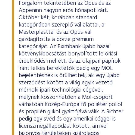
Forgalom tekintetében az Opus és az
Appeninn nagyon erős hónapot zárt.
Október két, korábban standard
kategóriában szereplő vállalattal, a
Masterplasttal és az Opus-val
gazdagította a börze prémium
kategóriáját. Az Eximbank újabb hazai
kötvénykibocsátást bonyolított le óriási
érdeklődés mellett, és az olajipari papírok
iránt lelkes befektetők pedig egy MOL
bejelentésnek is örülhettek, aki egy újabb
szerződést kötött a világ egyik vezető
mérnöki-ipari-technológiai cégével,
melynek köszönhetően a Mol-csoport
várhatóan Közép-Európa fő poliéter poliol
és propilén glikol gyártójává válik. A Richter
pedig egy svéd és egy amerikai céggel is
licenszmegállapodást kötött, amivel
bizonyos területeken kizárólagos