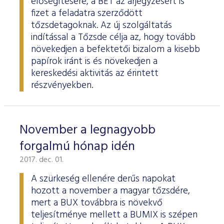
elősegítésére, a BÉT az árjegyzésért is
fizet a feladatra szerződött
tőzsdetagoknak. Az új szolgáltatás
indítással a Tőzsde célja az, hogy tovább
növekedjen a befektetői bizalom a kisebb
papírok iránt is és növekedjen a
kereskedési aktivitás az érintett
részvényekben.
November a legnagyobb
forgalmú hónap idén
2017. dec. 01.
A szürkeség ellenére derűs napokat
hozott a november a magyar tőzsdére,
mert a BUX továbbra is növekvő
teljesítménye mellett a BUMIX is szépen