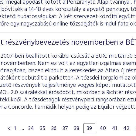
i megállapodást kötött a Pénziránytű Alapítvánnyal, 
 bővítsék a 14-18 éves korosztály alapvető pénzügyi, tő
fektetői tudatosságukat. A két szervezet közötti együt
őre egy nagyszabású online tőzsdejáték is indul fiatalo
ét részvénybevezetés novemberben a BÉ
2007-ben beállított korábbi csúcsát a BUX, miután 30 
ex novemberben. Nem ez volt az egyetlen izgalmas esem
hónapjában, hiszen elindult a kereskedés az Alteo új ré
sátóként debütált a parketten. A tőzsdei forgalom az ok
zető részvények teljesítménye vegyes képet mutatott:
MOL 2,0 százalékkal erősödött, miközben a Richter rész
tékükből. A tőzsdetagok részvénypiaci rangsorában ezú
 a Concorde, harmadik helyen pedig az Equilor végzett
1
...
34
35
36
37
38
39
40
41
42