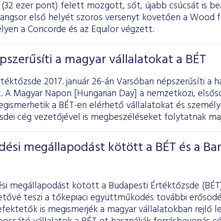
 (32 ezer pont) felett mozgott, sőt, újabb csúcsát is beá
rangsor első helyét szoros versenyt követően a Wood f
lyen a Concorde és az Equilor végzett.
szerűsíti a magyar vállalatokat a BÉT
téktőzsde 2017. január 26-án Varsóban népszerűsíti a h
. A Magyar Napon [Hungarian Day] a nemzetközi, elsőso
gismerhetik a BÉT-en elérhető vállalatokat és személy
sdei cég vezetőjével is megbeszéléseket folytatnak maj
ési megállapodást kötött a BÉT és a Ba
i megállapodást kötött a Budapesti Értéktőzsde (BÉT)
hetővé teszi a tőkepiaci együttműködés további erősöd
efektetők is megismerjék a magyar vállalatokban rejlő 