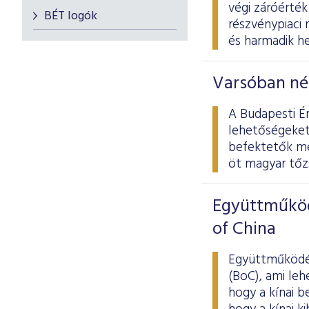
végi záróérték
BÉT logók
részvénypiaci 
és harmadik he
Varsóban nép
A Budapesti Ér
lehetőségeket
befektetők me
öt magyar tőz
Együttműköd
of China
Együttműködés
(BoC), ami le
hogy a kínai b