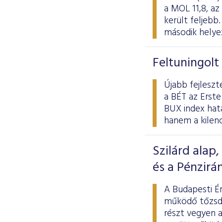
a MOL 11,8, az
került feljeb
második helye
Feltuningolt
Újabb fejleszt
a BÉT az Erste
BUX index hat
hanem a kilenc
Szilárd alap
és a Pénzirá
A Budapesti Ér
működő tőzsdé
részt vegyen 