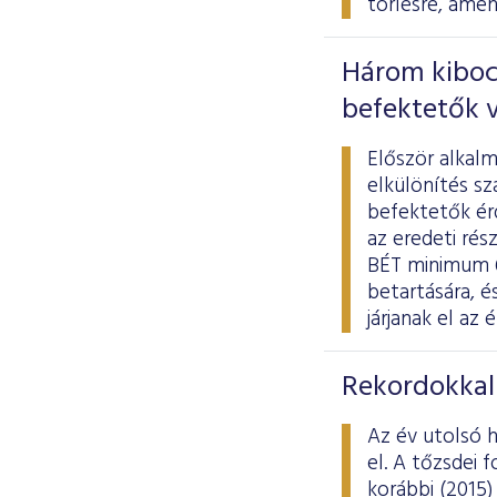
törlésre, amen
Három kibocs
befektetők 
Először alkal
elkülönítés s
befektetők ér
az eredeti rés
BÉT minimum 6
betartására, 
járjanak el az
Rekordokkal 
Az év utolsó h
el. A tőzsdei
korábbi (2015