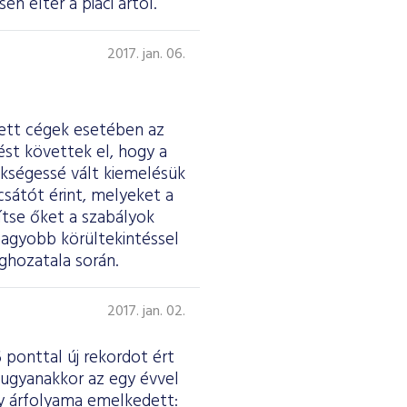
n eltér a piaci ártól.
2017. jan. 06.
tett cégek esetében az
st követtek el, hogy a
ükségessé vált kiemelésük
csátót érint, melyeket a
tse őket a szabályok
nagyobb körültekintéssel
ghozatala során.
2017. jan. 02.
 ponttal új rekordot ért
 ugyanakkor az egy évvel
ny árfolyama emelkedett: