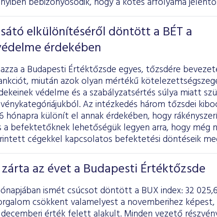
nyiben bebizonyosodik, hogy a kötés árfolyama jelentőse
átó elkülönítéséről döntött a BÉT a
védelme érdekében
mazza a Budapesti Értéktőzsde egyes, tőzsdére beveze
zankciót, miután azok olyan mértékű kötelezettségszegé
dekeinek védelme és a szabályzatsértés súlya miatt sz
zvénykategóriájukból. Az intézkedés három tőzsdei kibo
 hónapra különít el annak érdekében, hogy rákényszerí
és a befektetőknek lehetőségük legyen arra, hogy még 
 érintett cégekkel kapcsolatos befektetési döntéseik me
zárta az évet a Budapesti Értéktőzsde
ónapjában ismét csúcsot döntött a BUX index: 32 025,6
 forgalom csökkent valamelyest a novemberihez képest,
) decemberi érték felett alakult. Minden vezető részvé