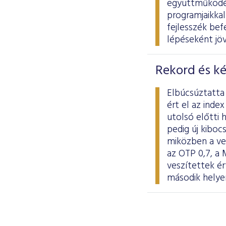
együttműködés
programjaikkal
fejlesszék be
lépéseként jöv
Rekord és k
Elbúcsúztatta 
ért el az ind
utolsó előtti 
pedig új kiboc
miközben a ve
az OTP 0,7, a 
veszítettek ér
második helyen