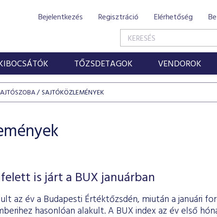
Bejelentkezés
Regisztráció
Elérhetőség
Be
KIBOCSÁTÓK
TŐZSDETAGOK
VENDOROK
SAJTÓSZOBA
SAJTÓKÖZLEMÉNYEK
lemények
felett is járt a BUX januárban
lt az év a Budapesti Értéktőzsdén, miután a januári for
mberihez hasonlóan alakult. A BUX index az év első hón