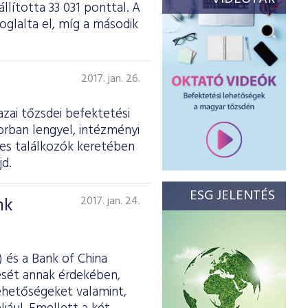
llította 33 031 ponttal. A
oglalta el, míg a második
2017. jan. 26.
azai tőzsdei befektetési
rban lengyel, intézményi
es találkozók keretében
d.
ESG JELENTÉS
nk
2017. jan. 24.
 és a Bank of China
ését annak érdekében,
lehetőségeket valamint,