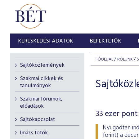
KERESKEDÉSI ADATOK
BEFEKTETŐK
FŐOLDAL
RÓLUNK
Sajtóközlemények
Szakmai cikkek és
Sajtóköz
tanulmányok
Szakmai fórumok,
előadások
33 ezer pont 
Sajtókapcsolat
Nyugodtan indu
Imázs fotók
forint) a dece