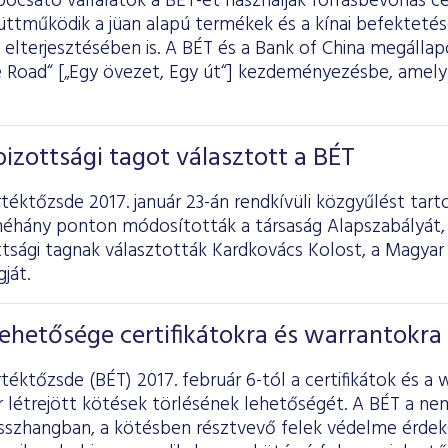
ibocsátó vállalatok a BÉT-et használják forrásbevonás cé
üttműködik a jüan alapú termékek és a kínai befekteté
elterjesztésében is. A BÉT és a Bank of China megállapod
e Road“ [„Egy övezet, Egy út“] kezdeményezésbe, amely
bizottsági tagot választott a BÉT
téktőzsde 2017. január 23-án rendkívüli közgyűlést tart
néhány ponton módosították a társaság Alapszabályát, 
ttsági tagnak választották Kardkovács Kolost, a Magya
ját.
lehetősége certifikátokra és warrantokra
téktőzsde (BÉT) 2017. február 6-tól a certifikátok és a
 létrejött kötések törlésének lehetőségét. A BÉT a nem
összhangban, a kötésben résztvevő felek védelme érde