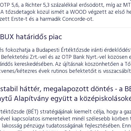
 OTP 5,6, a Richter 5,3 százalékkal erősödött, míg az 
b. A tőzsdetagok közül ismét a WOOD végzett az első h
zett Erste-t és a harmadik Concorde-ot.
 BUX határidős piac
és fokozhatja a Budapesti Értéktőzsde iránti érdeklődé
 Befektetési Zrt.-vel és az OTP Bank Nyrt.-vel közösen e
áridős kereskedésében. Az újításnak köszönhetően a Tő
venes/kétezres évek rutinos befektetőit is visszacsábít
, stabil háttér, megalapozott döntés - a B
nytű Alapítvány együtt a középiskolások
téktőzsde (BÉT) stratégiájának kiemelt célja, hogy a ga
vel kapcsolatos ismereteket minél szélesebb körben te
a lakosság pénzügyi tudatosságának fejlesztésében. En