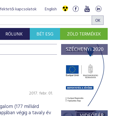
fektetői kapcsolatok
English
RÓLUNK
BÉT ESG
ZÖLD TERMÉKEK
SZÉCHENYI 2020
2017. febr. 01.
galom (177 milliárd
apjában végig a tavaly év
VIDEÓTÁR