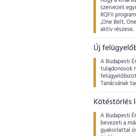
hogy a kínai k
szervezet egy
RQFII program 
„One Belt, On
aktív részese.
Új felügyelő
A Budapesti Ér
tulajdonosok 
felügyelőbizo
Tanácsának tag
Kötéstörlés 
A Budapesti Ér
bevezeti a már
gyakorlattal 