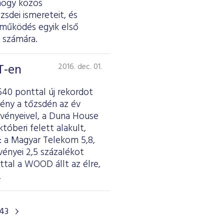
hogy közös
zsdei ismereteit, és
tműködés egyik első
k számára.
T-en
2016. dec. 01.
540 ponttal új rekordot
ény a tőzsdén az év
szvényeivel, a Duna House
tóberi felett alakult,
 a Magyar Telekom 5,8,
vényei 2,5 százalékot
ttal a WOOD állt az élre,
.
43