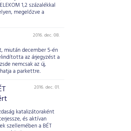
MTELEKOM 1,2 százalékkal
elyen, megelőzve a
2016. dec. 08.
st, miután december 5-én
lindította az árjegyzést a
zsde nemcsak az új,
hatja a parkettre.
ÉT
2016. dec. 01.
ért
zdaság katalizátoraként
rjessze, és aktívan
nek szellemében a BÉT