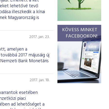
ljául. Emellett a két
seket lehetővé tevő
ása illeszkedik a kínai
nek Magyarország is
KÖVESS MINKET
FACEBOOKON!
2017. jan. 23.
ott, amelyen a
továbbá 2017 májusáig új
r Nemzeti Bank Monetáris
2017. jan. 18.
 warrantok esetében
zetközi piaci
kében ad lehetőséget a