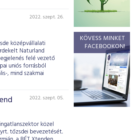
2022. szept. 26.
KÖVESS MINKET
sde középvállalati
FACEBOOKON!
rdekelt Naturland
megjelenés felé vezető
ai uniós forrásból
is-, mind szakmai
tend
2022. szept. 05.
ingatlanszektor közel
yrt. tőzsdei bevezetését.
ormján, a BÉT Xtenden