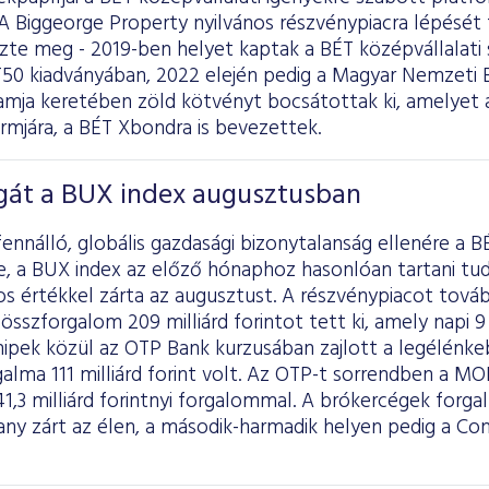
A Biggeorge Property nyilvános részvénypiacra lépését
zte meg - 2019-ben helyet kaptak a BÉT középvállalati 
0 kiadványában, 2022 elején pedig a Magyar Nemzeti 
mja keretében zöld kötvényt bocsátottak ki, amelyet 
rmjára, a BÉT Xbondra is bevezettek.
gát a BUX index augusztusban
fennálló, globális gazdasági bizonytalanság ellenére a 
, a BUX index az előző hónaphoz hasonlóan tartani tudt
s értékkel zárta az augusztust. A részvénypiacot továb
összforgalom 209 milliárd forintot tett ki, amely napi 9 
hipek közül az OTP Bank kurzusában zajlott a legélénke
alma 111 milliárd forint volt. Az OTP-t sorrendben a M
1,3 milliárd forintnyi forgalommal. A brókercégek forga
zárt az élen, a második-harmadik helyen pedig a Con