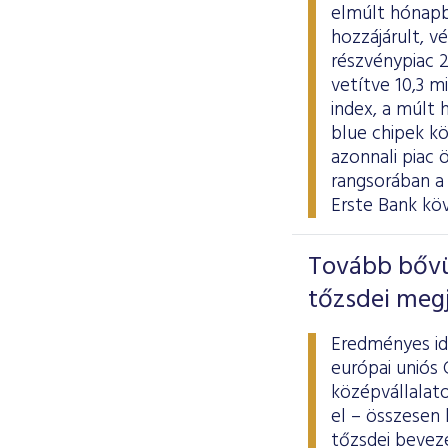
elmúlt hónapb
hozzájárult, v
részvénypiac 2
vetítve 10,3 m
index, a múlt 
blue chipek k
azonnali piac 
rangsorában a
Erste Bank köv
Tovább bővü
tőzsdei meg
Eredményes id
európai uniós
középvállalato
el – összesen 
tőzsdei beveze