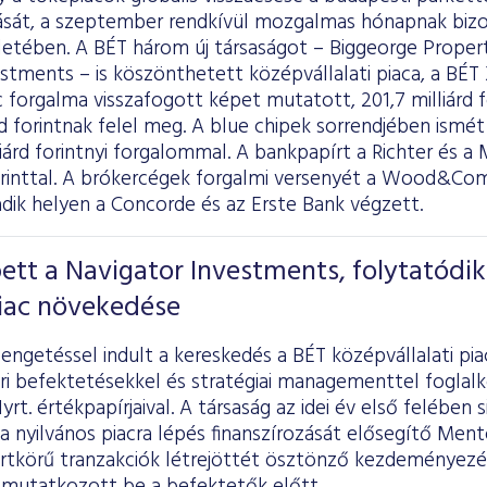
ását, a szeptember rendkívül mozgalmas hónapnak bizo
letében. A BÉT három új társaságot – Biggeorge Propert
stments – is köszönthetett középvállalati piaca, a BÉT
 forgalma visszafogott képet mutatott, 201,7 milliárd f
árd forintnak felel meg. A blue chipek sorrendjében ismé
lliárd forintnyi forgalommal. A bankpapírt a Richter és a 
forinttal. A brókercégek forgalmi versenyét a Wood&Co
adik helyen a Concorde és az Erste Bank végzett.
ett a Navigator Investments, folytatódik
iac növekedése
ngetéssel indult a kereskedés a BÉT középvállalati pia
ari befektetésekkel és stratégiai managementtel fogl
rt. értékpapírjaival. A társaság az idei év első felében 
 nyilvános piacra lépés finanszírozását elősegítő Men
ártkörű tranzakciók létrejöttét ösztönző kezdeményez