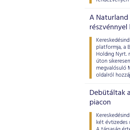
rendezvényén 
A Naturland
részvénnyel
Kereskedésindí
platformja, a
Holding Nyrt. 
úton sikeresen
megvalósuló Me
oldalról hozzá
Debütáltak a
piacon
Kereskedésindí
két évtizedes 
A társaság ért