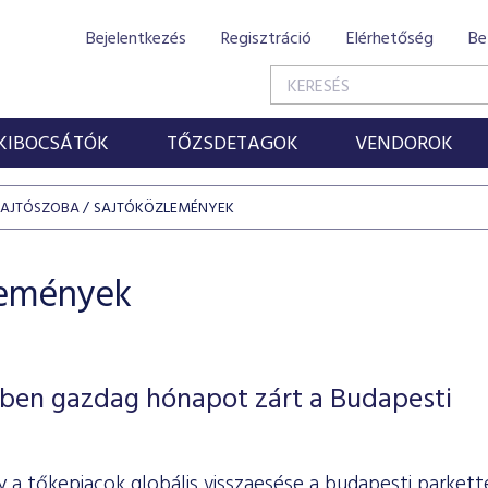
Bejelentkezés
Regisztráció
Elérhetőség
Be
KIBOCSÁTÓK
TŐZSDETAGOK
VENDOROK
SAJTÓSZOBA
SAJTÓKÖZLEMÉNYEK
lemények
ben gazdag hónapot zárt a Budapesti
 a tőkepiacok globális visszaesése a budapesti parkette