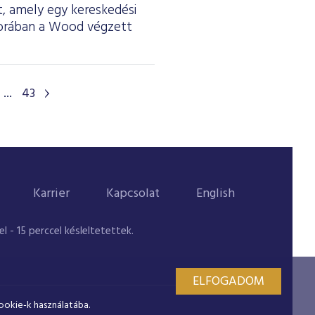
lt, amely egy kereskedési
gsorában a Wood végzett
...
43
Karrier
Kapcsolat
English
 - 15 perccel késleltetettek.
ELFOGADOM
ookie-k használatába.