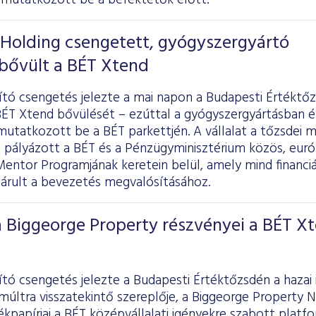
mutatkozott be a befektetők előtt.
 Holding csengetett, gyógyszergyártó
 bővült a BÉT Xtend
tó csengetés jelezte a mai napon a Budapesti Értéktőz
 BÉT Xtend bővülését – ezúttal a gyógyszergyártásban é
mutatkozott be a BÉT parkettjén. A vállalat a tőzsdei 
 pályázott a BÉT és a Pénzügyminisztérium közös, európ
ntor Programjának keretein belül, amely mind financiál
járult a bevezetés megvalósításához.
 Biggeorge Property részvényei a BÉT X
tó csengetés jelezte a Budapesti Értéktőzsdén a hazai 
múltra visszatekintő szereplője, a Biggeorge Property N
ékpapírjai a BÉT középvállalati igényekre szabott platf