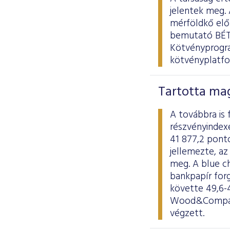
jelentek meg. 
mérföldkő elő
bemutató BÉT5
Kötvényprogra
kötvényplatfo
Tartotta ma
A továbbra is 
részvényindexe
41 877,2 ponto
jellemezte, az 
meg. A blue c
bankpapír forg
követte 49,6-4
Wood&Company 
végzett.