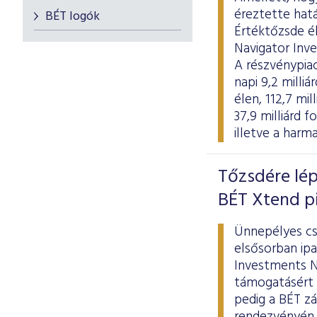
éreztette hat
BÉT logók
Értéktőzsde é
Navigator Inve
A részvénypiac
napi 9,2 milli
élen, 112,7 mi
37,9 milliárd 
illetve a harm
Tőzsdére lép
BÉT Xtend p
Ünnepélyes cse
elsősorban ip
Investments Ny
támogatásért a
pedig a BÉT z