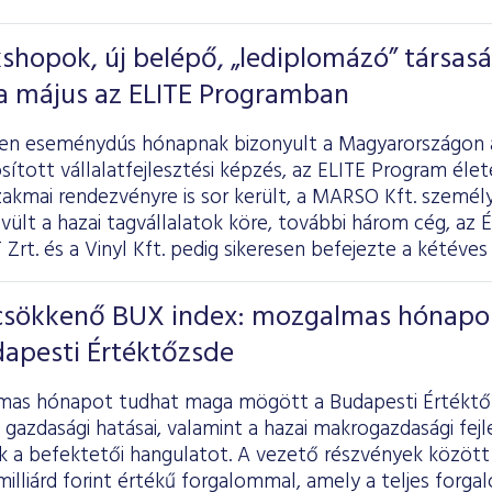
shopok, új belépő, „lediplomázó” társas
t a május az ELITE Programban
en eseménydús hónapnak bizonyult a Magyarországon 
ított vállalatfejlesztési képzés, az
ELITE Program
élet
zakmai rendezvényre is sor került, a MARSO Kft. szemé
vült a hazai tagvállalatok köre, további három cég, az
T Zrt. és a Vinyl Kft. pedig sikeresen befejezte a kétéves
 csökkenő BUX index: mozgalmas hónapo
dapesti Értéktőzsde
as hónapot tudhat maga mögött a Budapesti Értéktőz
 gazdasági hatásai, valamint a hazai makrogazdasági fe
 a befektetői hangulatot. A vezető részvények között 
milliárd forint értékű forgalommal, amely a teljes forga