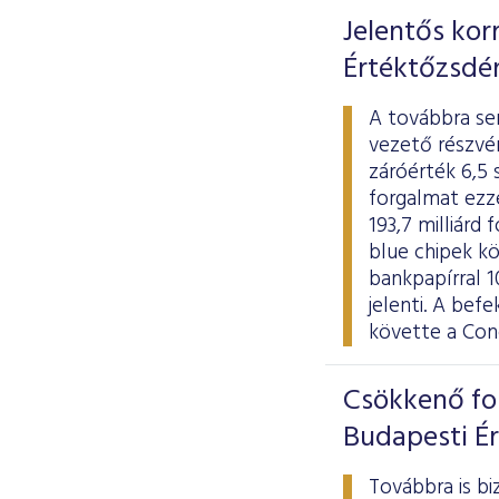
Jelentős kor
Értéktőzsdé
A továbbra se
vezető részvén
záróérték 6,5 
forgalmat ezz
193,7 milliárd
blue chipek kö
bankpapírral 1
jelenti. A be
követte a Con
Csökkenő for
Budapesti É
Továbbra is bi