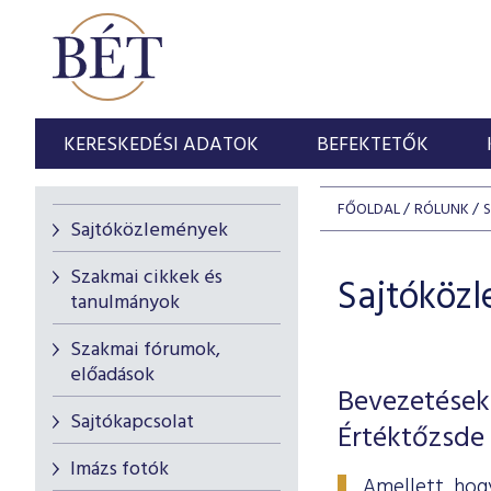
KERESKEDÉSI ADATOK
BEFEKTETŐK
FŐOLDAL
RÓLUNK
Sajtóközlemények
Szakmai cikkek és
Sajtóköz
tanulmányok
Szakmai fórumok,
előadások
Bevezetések
Sajtókapcsolat
Értéktőzsde
Imázs fotók
Amellett, hogy