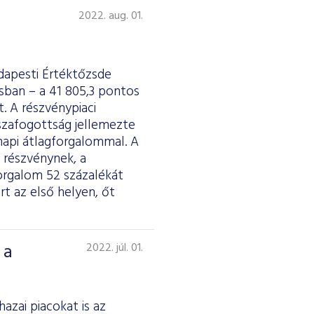
2022. aug. 01.
dapesti Értéktőzsde
usban – a 41 805,3 pontos
. A részvénypiaci
szafogottság jellemezte
 napi átlagforgalommal. A
 részvénynek, a
forgalom 52 százalékát
t az első helyen, őt
 a
2022. júl. 01.
azai piacokat is az