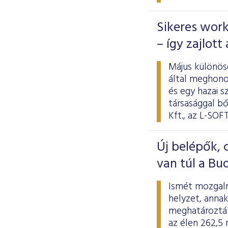
Sikeres work
– így zajlot
Május különös
által meghonos
és egy hazai s
társasággal bő
Kft., az L-SOF
Új belépők,
van túl a Bu
Ismét mozgalm
helyzet, annak
meghatározták
az élen 262,5 