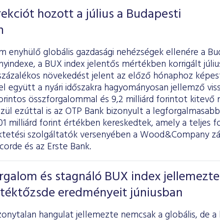
rekciót hozott a július a Budapesti
n
m enyhülő globális gazdasági nehézségek ellenére a Bu
yindexe, a BUX index jelentős mértékben korrigált júli
százalékos növekedést jelent az előző hónaphoz képest
el együtt a nyári időszakra hagyományosan jellemző vis
 forintos összforgalommal és 9,2 milliárd forintot kitevő
zül ezúttal is az OTP Bank bizonyult a legforgalmasabb
01 milliárd forint értékben kereskedtek, amely a teljes 
fektetési szolgáltatók versenyében a Wood&Company zár
corde és az Erste Bank.
galom és stagnáló BUX index jellemezte
rtéktőzsde eredményeit júniusban
zonytalan hangulat jellemezte nemcsak a globális, de a h