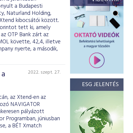
nyult a Budapesti
y, Naturland Holding,
 Xtend kibocsátói között.
orintot tett ki, amely
t az OTP Bank zárt az
MOL követte, 42,4, illetve
mpany nyerte, a második,
 a
2022. szept. 27.
ESG JELENTÉS
cán, az Xtend-en az
alkozó NAVIGATOR
sikeresen pályázott
tor Programban, júniusban
ése, a BÉT Xmatch