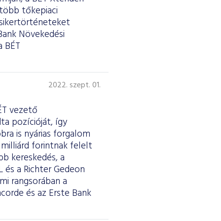
 több tőkepiaci
sikertörténeteket
Bank Növekedési
a BÉT
2022. szept. 01.
BÉT vezető
a pozícióját, így
bra is nyárias forgalom
milliárd forintnak felelt
bb kereskedés, a
OL és a Richter Gedeon
lmi rangsorában a
corde és az Erste Bank