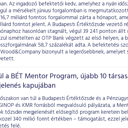
an. Az ingadozó befektetői kedv, amelyhez a nyári idős
égül a mérsékelt júniusi forgalomban is megmutatkozott
16,7 milliárd forintos forgalommal zárta a hónapot, am
illiárd forintot jelent. A Budapesti Értéktőzsde vezető 
hónaphoz hasonlóan stagnált, végül 39 241 ponton állt 
özül ismételten az OTP Bank végzett az első helyen, a 
összforgalmának 58,7 százalékát adta. A befektetési sz
 Wood&Company bizonyult a legerősebbnek, amelyet s
etett.
l a BÉT Mentor Program, újabb 10 társas
jelenés kapujában
őszakon van túl a Budapesti Értéktőzsde és a Pénzügym
 GINOP és KMR forrásból megvalósuló pályázata, a Ment
k tőzsdei megjelenését elősegítő program keretein belü
közel 340 millió forint értékben – támogatást, ezzel je
tés felé.