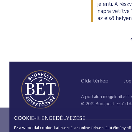
jelenti. A rés
napra vetítve 
az első helyen
Oldaltérkép
Jog
A portálon megjelenített 
© 2019 Budapesti Értéktő
COOKIE-K ENGEDÉLYEZÉSE
Ez a weboldal cookie-kat használ az online felhasználói élmény nö