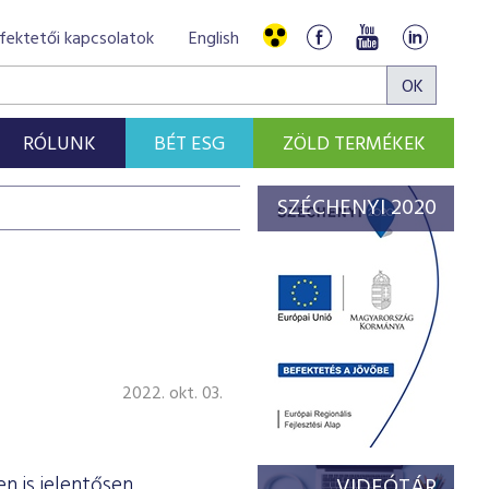
fektetői kapcsolatok
English
RÓLUNK
BÉT ESG
ZÖLD TERMÉKEK
SZÉCHENYI 2020
2022. okt. 03.
n is jelentősen
VIDEÓTÁR