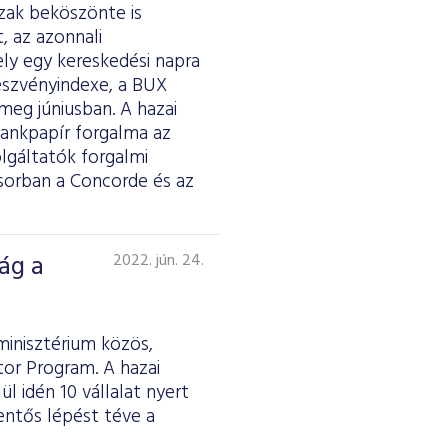
zak beköszönte is
, az azonnali
ely egy kereskedési napra
részvényindexe, a BUX
meg júniusban. A hazai
bankpapír forgalma az
olgáltatók forgalmi
orban a Concorde és az
ág a
2022. jún. 24.
inisztérium közös,
or Program. A hazai
l idén 10 vállalat nyert
lentős lépést téve a