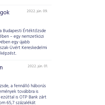
ágok
2022. jún. 09.
a Budapesti Értéktőzsde
ében – egy nemzetközi
lyében egy újabb
 Észak-Üvért Kereskedelmi
 képzést.
n
2022. jún. 01.
sde, a fennálló háborús
jlemények továbbra is
ezúttal is OTP Bank zárt
lom 65,7 százalékát