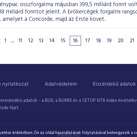
zvénypiac összforgalma májusban 399,5 milliárd forint vo
18 milliárd forintot jelent. A brókercégek forgalmi ran
, amelyet a Concorde, majd az Erste követ.
1
...
11
12
13
14
15
16
17
18
19
20
21
i nyilatkozat
Adatvédelem
Közérdekű adatok
kereskedési adatok - a BUX, a BUMIX és a CETOP NTR index kivételével
zsde Nyrt.
velése érdekében. Ön az oldal használatának folytatásával beleegyezik a c
Ponte.hu