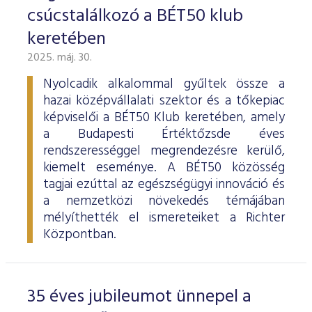
ESG Útmutató
csúcstalálkozó a BÉT50 klub
keretében
2025. máj. 30.
Nyolcadik alkalommal gyűltek össze a
hazai középvállalati szektor és a tőkepiac
képviselői a BÉT50 Klub keretében, amely
a Budapesti Értéktőzsde éves
rendszerességgel megrendezésre kerülő,
kiemelt eseménye. A BÉT50 közösség
tagjai ezúttal az egészségügyi innováció és
a nemzetközi növekedés témájában
mélyíthették el ismereteiket a Richter
Központban.
35 éves jubileumot ünnepel a