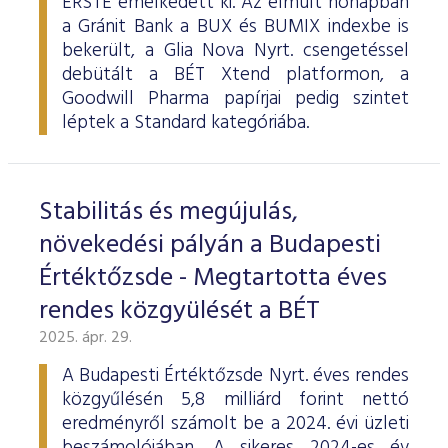
ERSTE emelkedett ki. Az elmúlt hónapban
a Gránit Bank a BUX és BUMIX indexbe is
bekerült, a Glia Nova Nyrt. csengetéssel
debütált a BÉT Xtend platformon, a
Goodwill Pharma papírjai pedig szintet
léptek a Standard kategóriába.
Stabilitás és megújulás,
növekedési pályán a Budapesti
Értéktőzsde - Megtartotta éves
rendes közgyülését a BÉT
2025. ápr. 29.
A Budapesti Értéktőzsde Nyrt. éves rendes
közgyűlésén 5,8 milliárd forint nettó
eredményről számolt be a 2024. évi üzleti