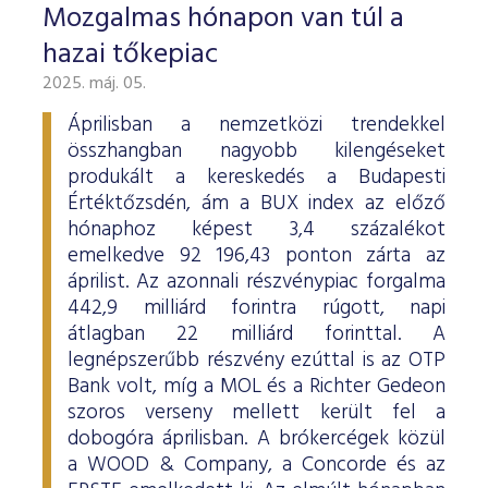
Mozgalmas hónapon van túl a
hazai tőkepiac
2025. máj. 05.
Áprilisban a nemzetközi trendekkel
összhangban nagyobb kilengéseket
produkált a kereskedés a Budapesti
Értéktőzsdén, ám a BUX index az előző
hónaphoz képest 3,4 százalékot
emelkedve 92 196,43 ponton zárta az
áprilist. Az azonnali részvénypiac forgalma
442,9 milliárd forintra rúgott, napi
átlagban 22 milliárd forinttal. A
legnépszerűbb részvény ezúttal is az OTP
Bank volt, míg a MOL és a Richter Gedeon
szoros verseny mellett került fel a
dobogóra áprilisban. A brókercégek közül
a WOOD & Company, a Concorde és az