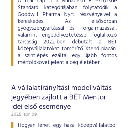
A mai naptól a Budapesti Értéktőzsde
Standard kategóriájában folytatódik a
Goodwill Pharma Nyrt. részvényeivel a
kereskedés. Az elsősorban
gyógyszergyártással és -forgalmazással,
valamint engedélyeztetéssel foglalkozó
társaság 2022-ben debütált a BÉT
középvállalatokat tömörítő Xtend piacán,
a szintlépés ezáltal egy újabb fontos
mérföldkövet jelent a cég életében.
A vállalatirányítási modellváltás
jegyében zajlott a BÉT Mentor
idei első eseménye
2025. ápr. 09.
Hogyan lehet egy hazai középvállalatból