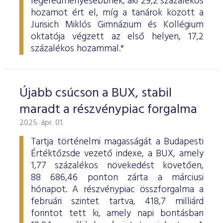
legeredményesebbnek, aki 29,2 százalékos
hozamot ért el, míg a tanárok között a
Jurisich Miklós Gimnázium és Kollégium
oktatója végzett az első helyen, 17,2
százalékos hozammal.*
Újabb csúcson a BUX, stabil
maradt a részvénypiac forgalma
2025. ápr. 01.
Tartja történelmi magasságát a Budapesti
Értéktőzsde vezető indexe, a BUX, amely
1,77 százalékos növekedést követően,
88 686,46 ponton zárta a márciusi
hónapot. A részvénypiac összforgalma a
februári szintet tartva, 418,7 milliárd
forintot tett ki, amely napi bontásban