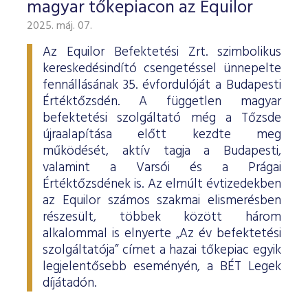
magyar tőkepiacon az Equilor
2025. máj. 07.
Az Equilor Befektetési Zrt. szimbolikus
kereskedésindító csengetéssel ünnepelte
fennállásának 35. évfordulóját a Budapesti
Értéktőzsdén. A független magyar
befektetési szolgáltató még a Tőzsde
újraalapítása előtt kezdte meg
működését, aktív tagja a Budapesti,
valamint a Varsói és a Prágai
Értéktőzsdének is. Az elmúlt évtizedekben
az Equilor számos szakmai elismerésben
részesült, többek között három
alkalommal is elnyerte „Az év befektetési
szolgáltatója” címet a hazai tőkepiac egyik
legjelentősebb eseményén, a BÉT Legek
díjátadón.