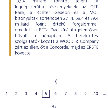
19,94 milliárd forintot jelent. A
legnépszerűbb részvényeknek az OTP
Bank, a Richter Gedeon és a MOL
bizonyultak, sorrendben 271,4, 59,4 és 39,4
milliárd forint értékű forgalommal,
emellett a BÉTa Piac kínálata jelentősen
bővült a hónapban. A befektetési
szolgáltatók között a WOOD & Company
zárt az élen, őt a Concorde, majd az ERSTE
követte.
1
2
3
4
5
6
7
8
9
10
...
43