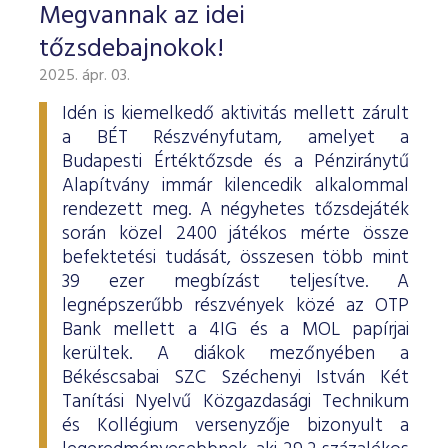
Megvannak az idei
tőzsdebajnokok!
2025. ápr. 03.
Idén is kiemelkedő aktivitás mellett zárult
a BÉT Részvényfutam, amelyet a
Budapesti Értéktőzsde és a Pénziránytű
Alapítvány immár kilencedik alkalommal
rendezett meg. A négyhetes tőzsdejáték
során közel 2400 játékos mérte össze
befektetési tudását, összesen több mint
39 ezer megbízást teljesítve. A
legnépszerűbb részvények közé az OTP
Bank mellett a 4IG és a MOL papírjai
kerültek. A diákok mezőnyében a
Békéscsabai SZC Széchenyi István Két
Tanítási Nyelvű Közgazdasági Technikum
és Kollégium versenyzője bizonyult a