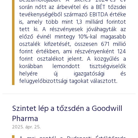
beszámolójában. A sikeres 2024-es év
során nőtt az árbevétel és a BÉT tőzsdei
tevékenységéből származó EBITDA értéke
is, amely több mint 1,3 milliárd forintot
tett ki. A részvényesek jóváhagyták az
előző évinél mintegy 10%-kal magasabb
osztalék kifizetését, összesen 671 millió
forint értékben, ami részvényenként 124
forint osztalékot jelent. A közgyűlés a
korábban lemondott tisztségviselők
helyére új igazgatósági és
felügyelőbizottsági tagokat választott.
Szintet lép a tőzsdén a Goodwill
Pharma
2025. ápr. 25.