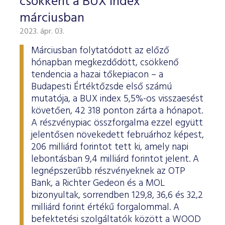
csökkent a BUX index
márciusban
2023. ápr. 03.
Márciusban folytatódott az előző
hónapban megkezdődött, csökkenő
tendencia a hazai tőkepiacon – a
Budapesti Értéktőzsde első számú
mutatója, a BUX index 5,5%-os visszaesést
követően, 42 318 ponton zárta a hónapot.
A részvénypiac összforgalma ezzel együtt
jelentősen növekedett februárhoz képest,
206 milliárd forintot tett ki, amely napi
lebontásban 9,4 milliárd forintot jelent. A
legnépszerűbb részvényeknek az OTP
Bank, a Richter Gedeon és a MOL
bizonyultak, sorrendben 129,8, 36,6 és 32,2
milliárd forint értékű forgalommal. A
befektetési szolgáltatók között a WOOD