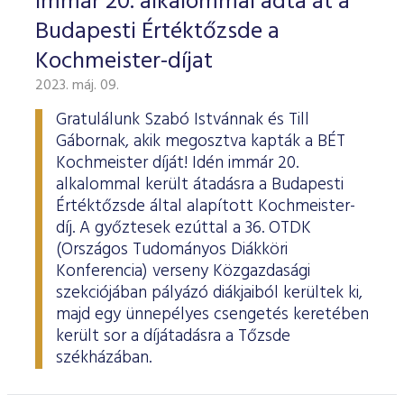
Immár 20. alkalommal adta át a
Budapesti Értéktőzsde a
Kochmeister-díjat
2023. máj. 09.
Gratulálunk Szabó Istvánnak és Till
Gábornak, akik megosztva kapták a BÉT
Kochmeister díját! Idén immár 20.
alkalommal került átadásra a Budapesti
Értéktőzsde által alapított Kochmeister-
díj. A győztesek ezúttal a 36. OTDK
(Országos Tudományos Diákköri
Konferencia) verseny Közgazdasági
szekciójában pályázó diákjaiból kerültek ki,
majd egy ünnepélyes csengetés keretében
került sor a díjátadásra a Tőzsde
székházában.