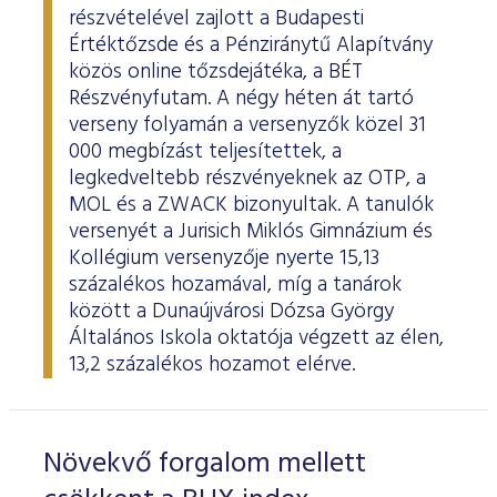
részvételével zajlott a Budapesti
Értéktőzsde és a Pénziránytű Alapítvány
közös online tőzsdejátéka, a BÉT
Részvényfutam. A négy héten át tartó
verseny folyamán a versenyzők közel 31
000 megbízást teljesítettek, a
legkedveltebb részvényeknek az OTP, a
MOL és a ZWACK bizonyultak. A tanulók
versenyét a Jurisich Miklós Gimnázium és
Kollégium versenyzője nyerte 15,13
százalékos hozamával, míg a tanárok
között a Dunaújvárosi Dózsa György
Általános Iskola oktatója végzett az élen,
13,2 százalékos hozamot elérve.
Növekvő forgalom mellett