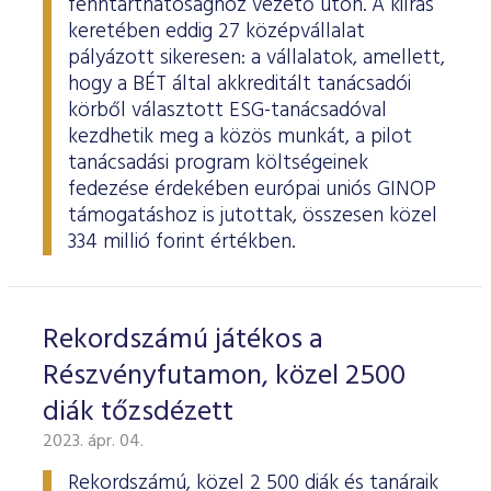
fenntarthatósághoz vezető úton. A kiírás
keretében eddig 27 középvállalat
pályázott sikeresen: a vállalatok, amellett,
hogy a BÉT által akkreditált tanácsadói
körből választott ESG-tanácsadóval
kezdhetik meg a közös munkát, a pilot
tanácsadási program költségeinek
fedezése érdekében európai uniós GINOP
támogatáshoz is jutottak, összesen közel
334 millió forint értékben.
Rekordszámú játékos a
Részvényfutamon, közel 2500
diák tőzsdézett
2023. ápr. 04.
Rekordszámú, közel 2 500 diák és tanáraik