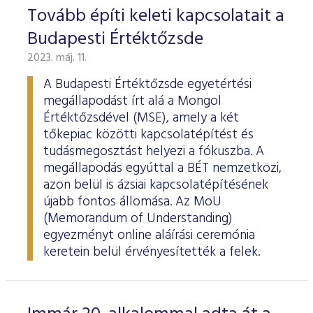
ESG Útmutató
Tovább építi keleti kapcsolatait a
Budapesti Értéktőzsde
2023. máj. 11.
A Budapesti Értéktőzsde egyetértési
megállapodást írt alá a Mongol
Értéktőzsdével (MSE), amely a két
tőkepiac közötti kapcsolatépítést és
tudásmegosztást helyezi a fókuszba. A
megállapodás egyúttal a BÉT nemzetközi,
azon belül is ázsiai kapcsolatépítésének
újabb fontos állomása. Az MoU
(Memorandum of Understanding)
egyezményt online aláírási ceremónia
keretein belül érvényesítették a felek.