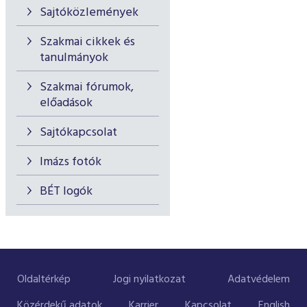
Sajtóközlemények
Szakmai cikkek és
tanulmányok
Szakmai fórumok,
előadások
Sajtókapcsolat
Imázs fotók
BÉT logók
Oldaltérkép
Jogi nyilatkozat
Adatvédelem
Közérdekű adatok
Karrier
Kapcsolat
English