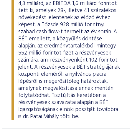
4,3 milliárd, az EBITDA 1,6 milliárd forintot
tett ki, amelyek 28-, illetve 41 százalékos
növekedést jelentenek az előző évhez
képest, a Tőzsde 928 millió forintnyi
szabad cash flow-t termelt az év során. A
BÉT emellett, a közgyűlés döntése
alapján, az eredménytartalékból mintegy
552 millió forintot fizet a részvényesek
számára, ami részvényenként 102 forintot
jelent. A részvényesek a BÉT stratégiájának
központi eleméről, a nyilvános piacra
lépésről is megerősítőleg határoztak,
amelynek megvalósítása ennek mentén
folytatódhat. Tisztújítás keretében a
részvényesek szavazatai alapján a BÉT
Igazgatóságának elnöki posztját továbbra
is dr. Patai Mihály tölti be.