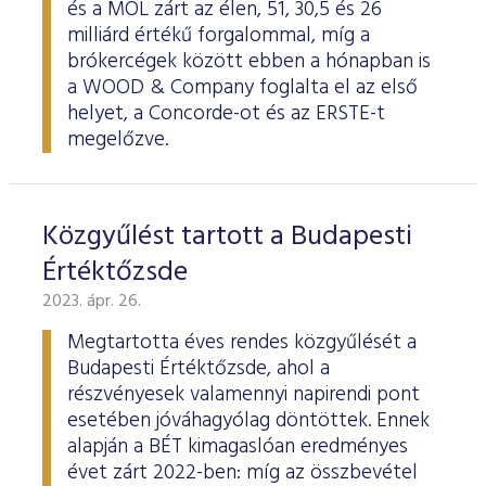
és a MOL zárt az élen, 51, 30,5 és 26
milliárd értékű forgalommal, míg a
brókercégek között ebben a hónapban is
a WOOD & Company foglalta el az első
helyet, a Concorde-ot és az ERSTE-t
megelőzve.
Közgyűlést tartott a Budapesti
Értéktőzsde
2023. ápr. 26.
Megtartotta éves rendes közgyűlését a
Budapesti Értéktőzsde, ahol a
részvényesek valamennyi napirendi pont
esetében jóváhagyólag döntöttek. Ennek
alapján a BÉT kimagaslóan eredményes
évet zárt 2022-ben: míg az összbevétel