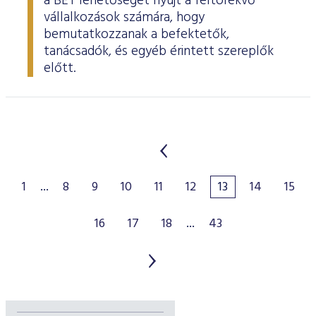
a BÉT lehetőséget nyújt a feltörekvő
vállalkozások számára, hogy
bemutatkozzanak a befektetők,
tanácsadók, és egyéb érintett szereplők
előtt.
1
...
8
9
10
11
12
13
14
15
16
17
18
...
43