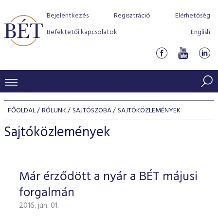
Bejelentkezés
Regisztráció
Elérhetőség
Befektetői kapcsolatok
English
KERESKEDÉSI ADATOK
FŐOLDAL
RÓLUNK
SAJTÓSZOBA
SAJTÓKÖZLEMÉNYEK
INDEXEK
BEFEKTETŐK
Sajtóközlemények
Részvényindexek
Piaci forgalom
Termékcsoportok
KIBOCSÁTÓK
Kötvényindexek
Kedvenc instrumentumok
Szabályozás
Indexek
Részvény és vállalati kötvény tőzsdei bevezetését támoga
Már érződött a nyár a BÉT májusi
TŐZSDETAGOK
Jelzáloglevél indexek
program
Azonnali Piac
Alkalmazott díjstruktúra
BÉT szabályzatok
Részvény szekció
forgalmán
Tőzsdetagok, üzletkötők
VENDOROK
Vállalati kötvény indexek
Származékos piac
BÉT Xtend - Részvénypiac egyszerűen
Részvények
Elszámolás
Befektetővédelem
2016. jún. 01.
Hitelpapír szekció
Útmutató a taggá váláshoz