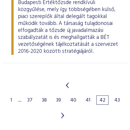
Budapesti Értéktőzsde rendkívüli
közgyűlése, mely így többségében külső,
piaci szereplők által delegált tagokkal
működik tovább. A társaság tulajdonosai
elfogadták a tőzsde új javadalmazási
szabályzatát is és meghallgatták a BÉT
vezetőségének tájékoztatását a szervezet
2016-2020 közötti stratégiájáról.
1
...
37
38
39
40
41
42
43