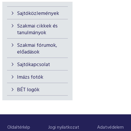
Sajtóközlemények
Szakmai cikkek és
tanulmányok
Szakmai fórumok,
előadások
Sajtókapcsolat
Imázs fotók
BÉT logók
Oldaltérkép
Jogi nyilatkozat
Adatvédelem