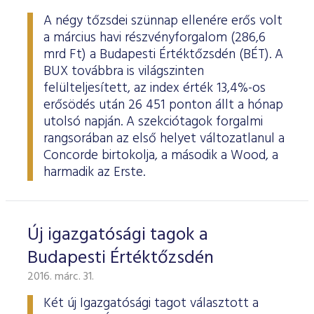
A négy tőzsdei szünnap ellenére erős volt
a március havi részvényforgalom (286,6
mrd Ft) a Budapesti Értéktőzsdén (BÉT). A
BUX továbbra is világszinten
felülteljesített, az index érték 13,4%-os
erősödés után 26 451 ponton állt a hónap
utolsó napján. A szekciótagok forgalmi
rangsorában az első helyet változatlanul a
Concorde birtokolja, a második a Wood, a
harmadik az Erste.
Új igazgatósági tagok a
Budapesti Értéktőzsdén
2016. márc. 31.
Két új Igazgatósági tagot választott a