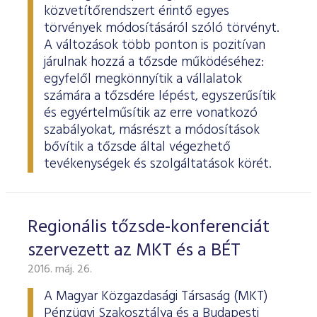
ESG Útmutató
közvetítőrendszert érintő egyes
törvények módosításáról szóló törvényt.
A változások több ponton is pozitívan
járulnak hozzá a tőzsde működéséhez:
egyfelől megkönnyítik a vállalatok
számára a tőzsdére lépést, egyszerűsítik
és egyértelműsítik az erre vonatkozó
szabályokat, másrészt a módosítások
bővítik a tőzsde által végezhető
tevékenységek és szolgáltatások körét.
Regionális tőzsde-konferenciát
szervezett az MKT és a BÉT
2016. máj. 26.
A Magyar Közgazdasági Társaság (MKT)
Pénzügyi Szakosztálya és a Budapesti