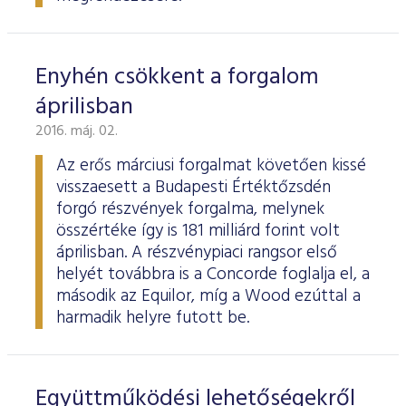
Enyhén csökkent a forgalom
áprilisban
2016. máj. 02.
Az erős márciusi forgalmat követően kissé
visszaesett a Budapesti Értéktőzsdén
forgó részvények forgalma, melynek
összértéke így is 181 milliárd forint volt
áprilisban. A részvénypiaci rangsor első
helyét továbbra is a Concorde foglalja el, a
második az Equilor, míg a Wood ezúttal a
harmadik helyre futott be.
Együttműködési lehetőségekről