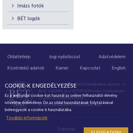
Imázs fotók
BÉT logók
Oldaltérkép
Jogi nyilatkozat
Adatvédelem
Közérdekű adatok
Karrier
Kapcsolat
English
A portálon megjelenített kereskedési adatok - a
COOKIE-K ENGEDÉLYEZÉSE
BUX, a BUMIX és a CETOP NTR index kivételével -
Ez a weboldal cookie-kat használ az online felhasználói élmény
15 perccel késleltetettek.
növelése érdekében. Ön az oldal használatának folytatásával
© 2019 Budapesti Értéktőzsde Nyrt.
beleegyezik a cookie-k használatába.
További információk
Ponte.hu