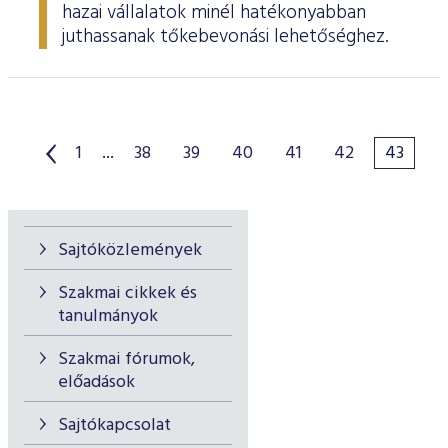
hazai vállalatok minél hatékonyabban
juthassanak tőkebevonási lehetőséghez.
1
...
38
39
40
41
42
43
Sajtóközlemények
Szakmai cikkek és
tanulmányok
Szakmai fórumok,
előadások
Sajtókapcsolat