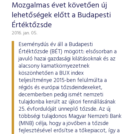
Mozgalmas évet követően új
lehetőségek előtt a Budapesti
Értéktőzsde
2016. jan. 05.
Eseménydús év áll a Budapesti
Értéktőzsde (BÉT) mögött: elsősorban a
javuló hazai gazdasági kilátásoknak és az
alacsony kamatkörnyezetnek
köszönhetően a BUX index
teljesítménye 2015-ben felülmúlta a
régiós és európai tőzsdeindexeket,
decemberben pedig ismét nemzeti
tulajdonba került az újkori fennállásának
25. évfordulóját ünneplő tőzsde. Az új
többségi tulajdonos Magyar Nemzeti Bank
(MNB) célja, hogy a jövőben a tőzsde
fejlesztésével erősítse a tőkepiacot, így a