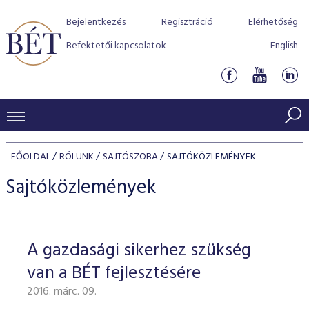
Bejelentkezés
Regisztráció
Elérhetőség
Befektetői kapcsolatok
English
KERESKEDÉSI ADATOK
FŐOLDAL
RÓLUNK
SAJTÓSZOBA
SAJTÓKÖZLEMÉNYEK
INDEXEK
BEFEKTETŐK
Sajtóközlemények
Részvényindexek
Piaci forgalom
Termékcsoportok
KIBOCSÁTÓK
Kötvényindexek
Kedvenc instrumentumok
Szabályozás
Indexek
Részvény és vállalati kötvény tőzsdei bevezetését támoga
A gazdasági sikerhez szükség
TŐZSDETAGOK
Jelzáloglevél indexek
program
Azonnali Piac
Alkalmazott díjstruktúra
BÉT szabályzatok
Részvény szekció
van a BÉT fejlesztésére
Tőzsdetagok, üzletkötők
VENDOROK
Vállalati kötvény indexek
Származékos piac
BÉT Xtend - Részvénypiac egyszerűen
Részvények
Elszámolás
Befektetővédelem
2016. márc. 09.
Hitelpapír szekció
Útmutató a taggá váláshoz