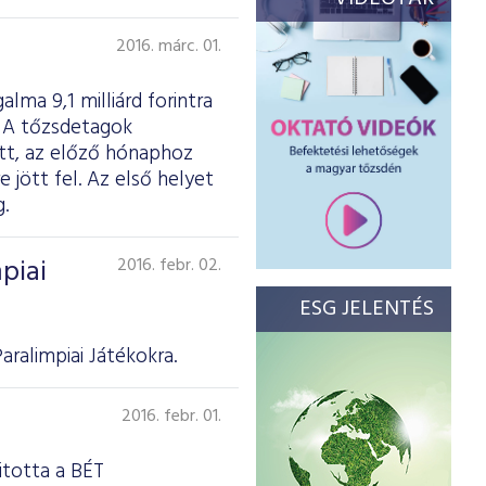
2016. márc. 01.
lma 9,1 milliárd forintra
t. A tőzsdetagok
ott, az előző hónaphoz
 jött fel. Az első helyet
.
piai
2016. febr. 02.
ESG JELENTÉS
ralimpiai Játékokra.
2016. febr. 01.
itotta a BÉT