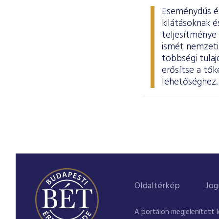
Eseménydús év 
kilátásoknak 
teljesítménye
ismét nemzeti 
többségi tula
erősítse a tők
lehetőséghez
Oldaltérkép
Jog
A portálon megjelenített 