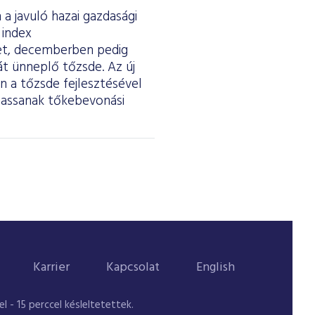
a javuló hazai gazdasági
 index
ket, decemberben pedig
át ünneplő tőzsde. Az új
 a tőzsde fejlesztésével
thassanak tőkebevonási
Karrier
Kapcsolat
English
 - 15 perccel késleltetettek.