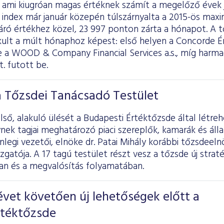
, ami kiugróan magas értéknek számít a megelőző évek 
 index már január közepén túlszárnyalta a 2015-ös max
záró értékhez közel, 23 997 ponton zárta a hónapot. A 
ult a múlt hónaphoz képest: első helyen a Concorde Ér
e a WOOD & Company Financial Services a.s., míg harma
t. futott be.
a Tőzsdei Tanácsadó Testület
ső, alakuló ülését a Budapesti Értéktőzsde által létr
nek tagjai meghatározó piaci szereplők, kamarák és áll
enlegi vezetői, elnöke dr. Patai Mihály korábbi tőzsdeeln
zgatója. A 17 tagú testület részt vesz a tőzsde új straté
n és a megvalósítás folyamatában.
vet követően új lehetőségek előtt a
rtéktőzsde