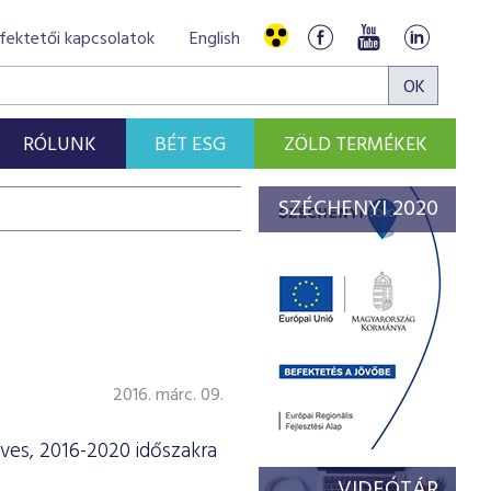
fektetői kapcsolatok
English
RÓLUNK
BÉT ESG
ZÖLD TERMÉKEK
SZÉCHENYI 2020
2016. márc. 09.
ves, 2016-2020 időszakra
VIDEÓTÁR