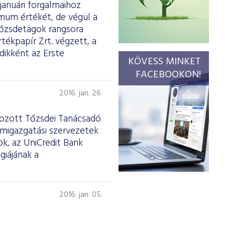
januári forgalmaihoz
imum értékét, de végül a
tőzsdetagok rangsora
tékpapír Zrt. végzett, a
dikként az Erste
KÖVESS MINKET
FACEBOOKON!
2016. jan. 26.
ehozott Tőzsdei Tanácsadó
amigazgatási szervezetek
ök, az UniCredit Bank
giájának a
2016. jan. 05.