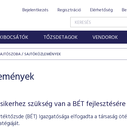
Bejelentkezés
Regisztráció
Elérhetőség
Be
KIBOCSÁTÓK
TŐZSDETAGOK
VENDOROK
SAJTÓSZOBA
SAJTÓKÖZLEMÉNYEK
lemények
sikerhez szükség van a BÉT fejlesztésére
rtéktőzsde (BÉT) Igazgatósága elfogadta a társaság öté
tégiáját.