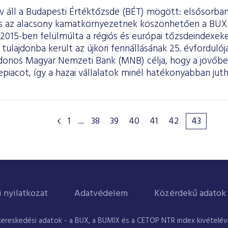
áll a Budapesti Értéktőzsde (BÉT) mögött: elsősorban 
és az alacsony kamatkörnyezetnek köszönhetően a BUX
 2015-ben felülmúlta a régiós és európai tőzsdeindexe
tulajdonba került az újkori fennállásának 25. évfordulój
jdonos Magyar Nemzeti Bank (MNB) célja, hogy a jövőben
epiacot, így a hazai vállalatok minél hatékonyabban ju
.
1
...
38
39
40
41
42
43
i nyilatkozat
Adatvédelem
Közérdekű adatok
kereskedési adatok - a BUX, a BUMIX és a CETOP NTR index kivételével