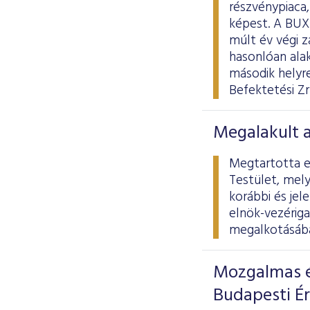
részvénypiaca
képest. A BUX
múlt év végi 
hasonlóan alak
második helyr
Befektetési Zr
Megalakult 
Megtartotta el
Testület, mely
korábbi és jel
elnök-vezériga
megalkotásába
Mozgalmas é
Budapesti É