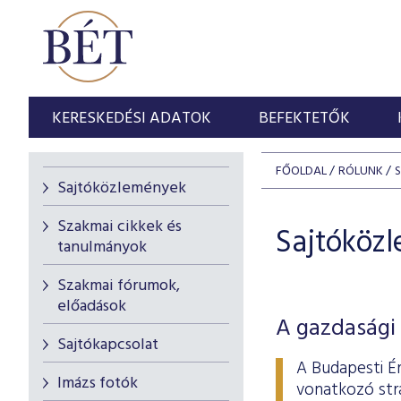
KERESKEDÉSI ADATOK
BEFEKTETŐK
FŐOLDAL
RÓLUNK
Sajtóközlemények
Szakmai cikkek és
Sajtóköz
tanulmányok
Szakmai fórumok,
előadások
A gazdasági 
Sajtókapcsolat
A Budapesti É
Imázs fotók
vonatkozó stra