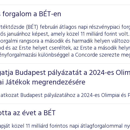
os forgalom a BÉT-en
téktőzsde (BÉT) februári átlagos napi részvénypiaci forga
ős januárihoz képest, amely közel 11 milliárd forint vol
forgalmi rangsora a második és harmadik helyen változ
 és az Erste helyet cseréltek, az Erste a második helyre
vényforgalmazási különbséggel a Concorde szerezte meg
atja Budapest pályázatát a 2024-es Olim
iai Játékok megrendezésére
atkozat Budapest pályázatához a 2024-es Olimpiai és Pa
otta az évet a BÉT
pját közel 11 milliárd forintos napi átlagforgalommal ny