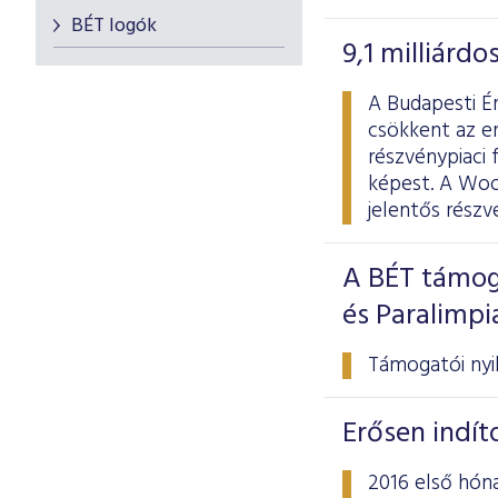
BÉT logók
9,1 milliárd
A Budapesti Ér
csökkent az er
részvénypiaci 
képest. A Wood
jelentős rész
A BÉT támog
és Paralimp
Támogatói nyil
Erősen indít
2016 első hóna