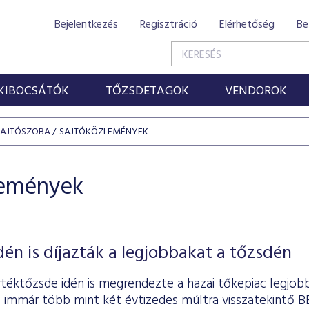
Bejelentkezés
Regisztráció
Elérhetőség
Be
KIBOCSÁTÓK
TŐZSDETAGOK
VENDOROK
SAJTÓSZOBA
SAJTÓKÖZLEMÉNYEK
lemények
dén is díjazták a legjobbakat a tőzsdén
téktőzsde idén is megrendezte a hazai tőkepiac legjobb
 immár több mint két évtizedes múltra visszatekintő B