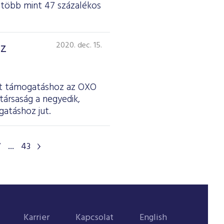
 több mint 47 százalékos
az
2020. dec. 15.
ott támogatáshoz az OXO
társaság a negyedik,
atáshoz jut.
7
...
43
Karrier
Kapcsolat
English