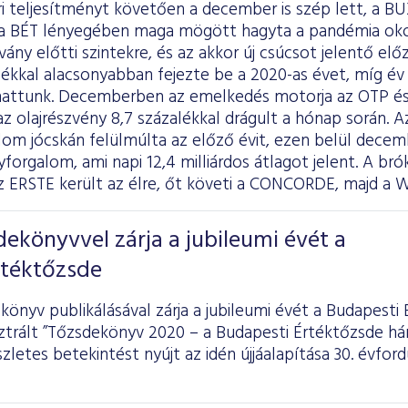
 teljesítményt követően a december is szép lett, a BUX
l a BÉT lényegében maga mögött hagyta a pandémia oko
árvány előtti szintekre, és az akkor új csúcsot jelentő el
lékkal alacsonyabban fejezte be a 2020-as évet, míg é
thattunk. Decemberben az emelkedés motorja az OTP és
az olajrészvény 8,7 százalékkal drágult a hónap során. A
om jócskán felülmúlta az előző évit, ezen belül decemb
yforgalom, ami napi 12,4 milliárdos átlagot jelent. A br
z ERSTE került az élre, őt követi a CONCORDE, majd a
ekönyvvel zárja a jubileumi évét a
rtéktőzsde
önyv publikálásával zárja a jubileumi évét a Budapesti 
sztrált ”Tőzsdekönyv 2020 – a Budapesti Értéktőzsde h
zletes betekintést nyújt az idén újjáalapítása 30. évfor