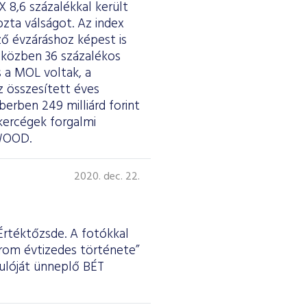
 8,6 százalékkal került
zta válságot. Az index
őző évzáráshoz képest is
v közben 36 százalékos
 a MOL voltak, a
z összesített éves
erben 249 milliárd forint
ókercégek forgalmi
 WOOD.
2020. dec. 22.
Értéktőzsde. A fotókkal
árom évtizedes története”
dulóját ünneplő BÉT