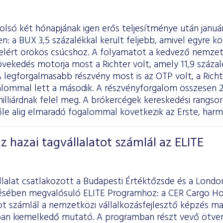
utolsó két hónapjának igen erős teljesítménye után jan
en: a BUX 3,5 százalékkal került feljebb, amivel egyre k
 elért örökös csúcshoz. A folyamatot a kedvező nemzetk
övekedés motorja most a Richter volt, amely 11,9 százal
 legforgalmasabb részvény most is az OTP volt, a Richt
ommal lett a második. A részvényforgalom összesen 245
milliárdnak felel meg. A brókercégek kereskedési rangs
őle alig elmaradó fogalommal következik az Erste, harm
z hazai tagvállalatot számlál az ELITE
llalat csatlakozott a Budapesti Értéktőzsde és a Londo
ében megvalósuló ELITE Programhoz: a CER Cargo Ho
ot számlál a nemzetközi vállalkozásfejlesztő képzés m
ban kiemelkedő mutató. A programban részt vevő ötven 