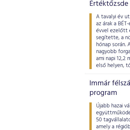
Értéktőzsde
A tavalyi év 
az árak a BÉT-
évvel ezelőtt
segítette, a n
hónap során. A
nagyobb forgal
ami napi 12,2 
első helyen, t
Immár félszá
program
Újabb hazai vá
együttműködés
50 tagvállalat
amely a régió