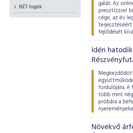
gálát. Az onl
BÉT logók
presztízzsel 
cége, az év l
terjesztéséért
fejlődését kív
Idén hatodi
Részvényfu
Megkezdődött 
együttműködés
fordulójára. A
több mint négy
próbára a befe
nyereményeket
Növekvő árfo