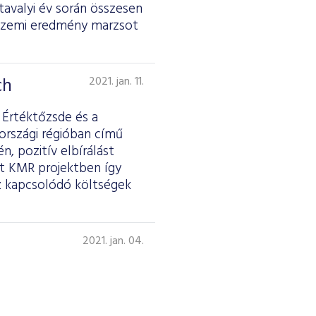
 tavalyi év során összesen
 üzemi eredmény marzsot
ch
2021. jan. 11.
 Értéktőzsde és a
rszági régióban című
, pozitív elbírálást
tt KMR projektben így
z kapcsolódó költségek
2021. jan. 04.