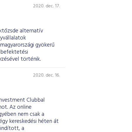
2020. dec. 17.
éktőzsde alternatív
yvállalatok
 magyarországi gyökerű
 befektetési
zésével történik.
2020. dec. 16.
Investment Clubbal
ot. Az online
egyében nem csak a
négy kereskedési héten át
indított, a