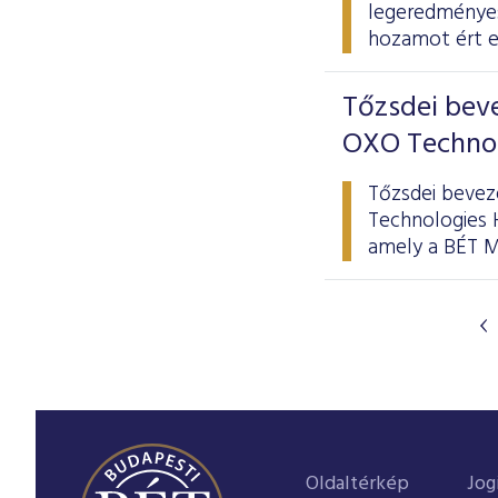
legeredményes
hozamot ért e
Tőzsdei beve
OXO Technol
Tőzsdei bevez
Technologies H
amely a BÉT M
Oldaltérkép
Jog