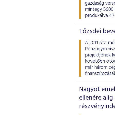
gazdaság verse
mintegy 5600 
produkálva 470
Tőzsdei bev
A 2011 óta mű
Pénzügyminisz
projektjének k
követően ötöd
már három cég
finanszírozásá
Nagyot emel
ellenére ali
részvényind