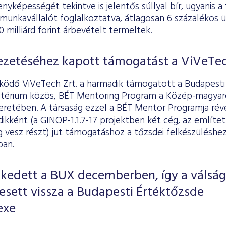
nyképességét tekintve is jelentős súllyal bír, ugyanis a
munkavállalót foglalkoztatva, átlagosan 6 százalékos
 milliárd forint árbevételt termeltek.
ezetéséhez kapott támogatást a ViVeTe
ködő ViVeTech Zrt. a harmadik támogatott a Budapesti
térium közös, BÉT Mentoring Program a Közép-magyaro
eretében. A társaság ezzel a BÉT Mentor Programja révén
ikként (a GINOP-1.1.7-17 projektben két cég, az említe
 vesz részt) jut támogatáshoz a tőzsdei felkészüléshe
ban.
kedett a BUX decemberben, így a válság
g esett vissza a Budapesti Értéktőzsde
exe