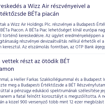
ereskedés a Wizz Air részvényeivel a
rtéktőzsde BÉTa piacán
tak a Wizz Air Holdings Plc. részvényei a Budapesti Ért
 BÉTa Piacon. A BÉTa Piac lehetőséget kínál európai nag
val történő kereskedésre. Az ügylet eredményeképpen a
itársaság részvényei devizaátváltás nélkül érhetők el a
 keresztül. Az elszámolás forintban, az OTP Bank árjegy
 vettek részt az ötödik BÉT
tamon
mmal, a Heller Farkas Szakkollégiummal és a Budapest 
zte meg a Budapesti Értéktőzsde a BÉT Részvényfutam
zúttal a pénzügyi edukáció spektrumának szélesítése j
hanem a fiatal felnőtt korosztályt is megszólította. A 
rán a közel 900 versenyző több mint 12 ezer megbízást 