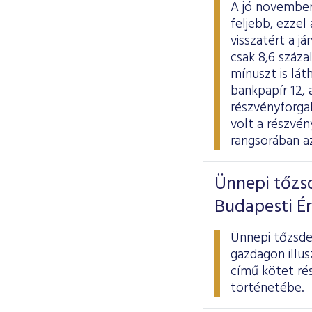
A jó novemberi
feljebb, ezze
visszatért a j
csak 8,6 száza
mínuszt is lá
bankpapír 12, 
részvényforgal
volt a részvén
rangsorában a
Ünnepi tőzsd
Budapesti É
Ünnepi tőzsdek
gazdagon illu
című kötet rés
történetébe.