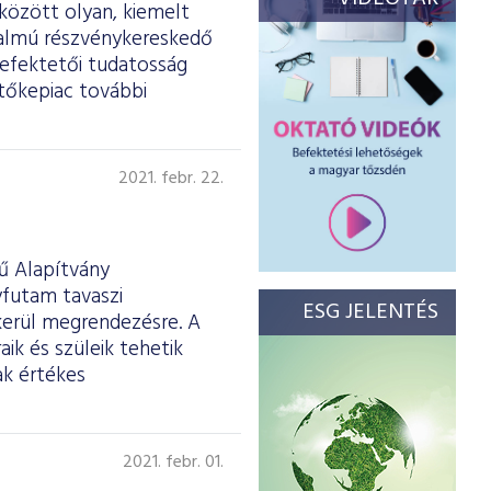
között olyan, kiemelt
rgalmú részvénykereskedő
befektetői tudatosság
 tőkepiac további
2021. febr. 22.
ű Alapítvány
futam tavaszi
ESG JELENTÉS
 kerül megrendezésre. A
ik és szüleik tehetik
ak értékes
2021. febr. 01.