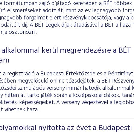
ine formátumban zajló díjátadó keretében a BÉT többek 
bíró elismeréseket adott át, mint az év legnagyobb fo
egnagyobb forgalmat elért részvénykibocsátója, vagy a 
 odaítélt díj. A BÉT Legek díjak átadásával a BÉT a hazai
ánja ösztönözni.
k alkalommal kerül megrendezésre a BÉT
tam
a regisztráció a Budapesti Értéktőzsde és a Pénzirányt
ében megvalósuló online tőzsdejáték, a BÉT Részvény
 tőzsdei szimulációs verseny immár hatodik alkalommal
 héten át tartó játék során a középiskolai diákok, tanára
ktetési képességeiket. A verseny végeztével a legjobb
 vihetnek haza.
lyamokkal nyitotta az évet a Budapesti