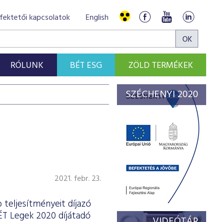
fektetői kapcsolatok
English
RÓLUNK
BÉT ESG
ZÖLD TERMÉKEK
SZÉCHENYI 2020
2021. febr. 23.
 teljesítményeit díjazó
ÉT Legek 2020 díjátadó
VIDEÓTÁR