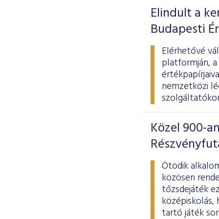
Elindult a k
Budapesti É
Elérhetővé vál
platformján, a
értékpapírjai
nemzetközi lég
szolgáltatókon
Közel 900-an
Részvényfu
Ötödik alkalo
közösen rende
tőzsdejáték e
középiskolás, 
tartó játék so