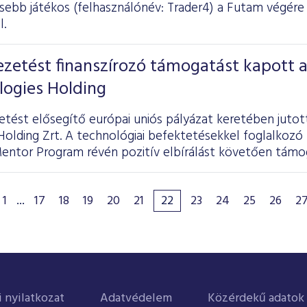
ebb játékos (felhasználónév: Trader4) a Futam végére
l.
zetést finanszírozó támogatást kapott 
ogies Holding
etést elősegítő európai uniós pályázat keretében jut
olding Zrt. A technológiai befektetésekkel foglalkozó 
entor Program révén pozitív elbírálást követően támog
1
...
17
18
19
20
21
22
23
24
25
26
2
i nyilatkozat
Adatvédelem
Közérdekű adatok