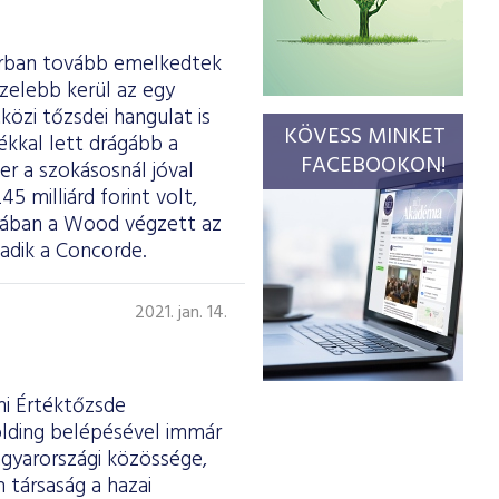
uárban tovább emelkedtek
özelebb kerül az egy
özi tőzsdei hangulat is
KÖVESS MINKET
ékkal lett drágább a
FACEBOOKON!
er a szokásosnál jóval
 milliárd forint volt,
orában a Wood végzett az
adik a Concorde.
2021. jan. 14.
ni Értéktőzsde
lding belépésével immár
agyarországi közössége,
társaság a hazai