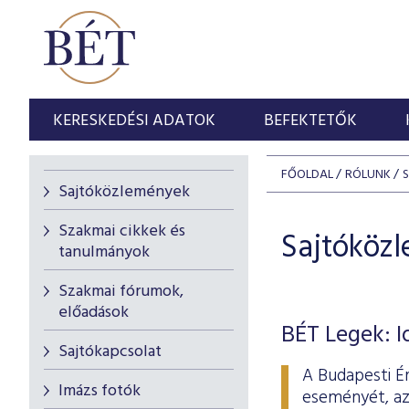
KERESKEDÉSI ADATOK
BEFEKTETŐK
FŐOLDAL
RÓLUNK
Sajtóközlemények
Szakmai cikkek és
Sajtóköz
tanulmányok
Szakmai fórumok,
előadások
BÉT Legek: I
Sajtókapcsolat
A Budapesti Ér
Imázs fotók
eseményét, az