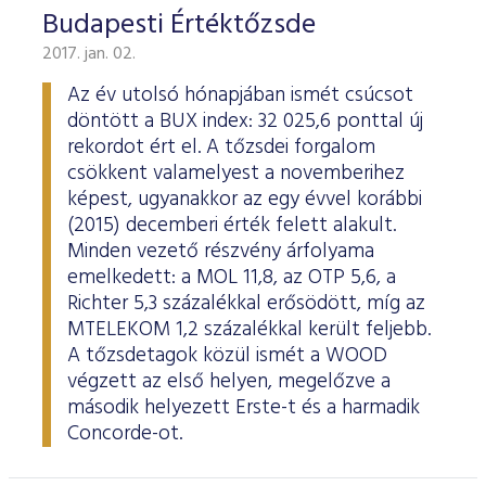
Budapesti Értéktőzsde
2017. jan. 02.
Az év utolsó hónapjában ismét csúcsot
döntött a BUX index: 32 025,6 ponttal új
rekordot ért el. A tőzsdei forgalom
csökkent valamelyest a novemberihez
képest, ugyanakkor az egy évvel korábbi
(2015) decemberi érték felett alakult.
Minden vezető részvény árfolyama
emelkedett: a MOL 11,8, az OTP 5,6, a
Richter 5,3 százalékkal erősödött, míg az
MTELEKOM 1,2 százalékkal került feljebb.
A tőzsdetagok közül ismét a WOOD
végzett az első helyen, megelőzve a
második helyezett Erste-t és a harmadik
Concorde-ot.