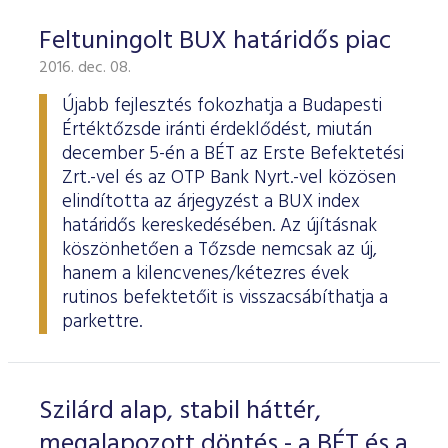
Feltuningolt BUX határidős piac
2016. dec. 08.
Újabb fejlesztés fokozhatja a Budapesti
Értéktőzsde iránti érdeklődést, miután
december 5-én a BÉT az Erste Befektetési
Zrt.-vel és az OTP Bank Nyrt.-vel közösen
elindította az árjegyzést a BUX index
határidős kereskedésében. Az újításnak
köszönhetően a Tőzsde nemcsak az új,
hanem a kilencvenes/kétezres évek
rutinos befektetőit is visszacsábíthatja a
parkettre.
Szilárd alap, stabil háttér,
megalapozott döntés - a BÉT és a