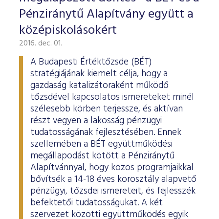
Pénziránytű Alapítvány együtt a
középiskolásokért
2016. dec. 01.
A Budapesti Értéktőzsde (BÉT)
stratégiájának kiemelt célja, hogy a
gazdaság katalizátoraként működő
tőzsdével kapcsolatos ismereteket minél
szélesebb körben terjessze, és aktívan
részt vegyen a lakosság pénzügyi
tudatosságának fejlesztésében. Ennek
szellemében a BÉT együttműködési
megállapodást kötött a Pénziránytű
Alapítvánnyal, hogy közös programjaikkal
bővítsék a 14-18 éves korosztály alapvető
pénzügyi, tőzsdei ismereteit, és fejlesszék
befektetői tudatosságukat. A két
szervezet közötti együttműködés egyik