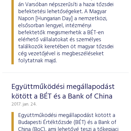
ESG Útmutató
án Varsóban népszerűsíti a hazai tőzsdei
befektetési lehetőségeket. A Magyar
Napon [Hungarian Day] a nemzetközi,
elsősorban lengyel, intézményi
befektetők megismerhetik a BÉT-en
elérhető vállalatokat és személyes
találkozók keretében öt magyar tőzsdei
cég vezetőjével is megbeszéléseket
folytatnak majd.
Együttműködési megállapodást
kötött a BÉT és a Bank of China
2017. jan. 24.
Együttműködési megállapodást kötött a
Budapesti Értéktőzsde (BÉT) és a Bank of
China (BoC), ami lehetővé teszi a tőkepiaci