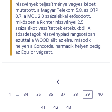
részvények teljesítménye vegyes képet
mutatott: a Magyar Telekom 5,8, az OTP
0,7, a MOL 2,0 százalékkal erősödött,
miközben a Richter részvényei 2,5
százalékot veszítettek értékükből. A
tőzsdetagok részvénypiaci rangsorában
ezúttal a WOOD állt az élre, második
helyen a Concorde, harmadik helyen pedig
az Equilor végzett.
1
...
34
35
36
37
38
39
40
41
42
43