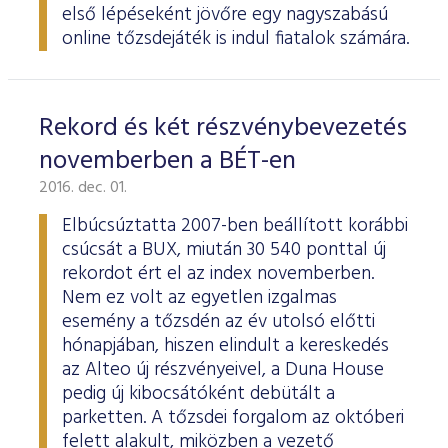
első lépéseként jövőre egy nagyszabású
online tőzsdejáték is indul fiatalok számára.
Rekord és két részvénybevezetés
novemberben a BÉT-en
2016. dec. 01.
Elbúcsúztatta 2007-ben beállított korábbi
csúcsát a BUX, miután 30 540 ponttal új
rekordot ért el az index novemberben.
Nem ez volt az egyetlen izgalmas
esemény a tőzsdén az év utolsó előtti
hónapjában, hiszen elindult a kereskedés
az Alteo új részvényeivel, a Duna House
pedig új kibocsátóként debütált a
parketten. A tőzsdei forgalom az októberi
felett alakult, miközben a vezető