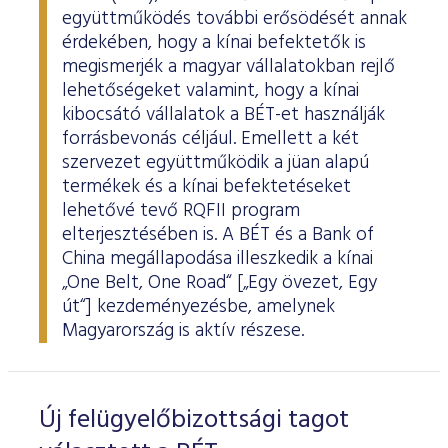
együttműködés további erősödését annak
érdekében, hogy a kínai befektetők is
megismerjék a magyar vállalatokban rejlő
lehetőségeket valamint, hogy a kínai
kibocsátó vállalatok a BÉT-et használják
forrásbevonás céljául. Emellett a két
szervezet együttműködik a jüan alapú
termékek és a kínai befektetéseket
lehetővé tevő RQFII program
elterjesztésében is. A BÉT és a Bank of
China megállapodása illeszkedik a kínai
„One Belt, One Road“ [„Egy övezet, Egy
út“] kezdeményezésbe, amelynek
Magyarország is aktív részese.
Új felügyelőbizottsági tagot