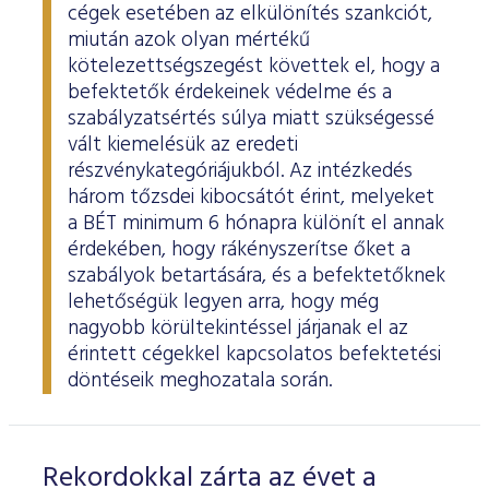
cégek esetében az elkülönítés szankciót,
miután azok olyan mértékű
kötelezettségszegést követtek el, hogy a
befektetők érdekeinek védelme és a
szabályzatsértés súlya miatt szükségessé
vált kiemelésük az eredeti
részvénykategóriájukból. Az intézkedés
három tőzsdei kibocsátót érint, melyeket
a BÉT minimum 6 hónapra különít el annak
érdekében, hogy rákényszerítse őket a
szabályok betartására, és a befektetőknek
lehetőségük legyen arra, hogy még
nagyobb körültekintéssel járjanak el az
érintett cégekkel kapcsolatos befektetési
döntéseik meghozatala során.
Rekordokkal zárta az évet a