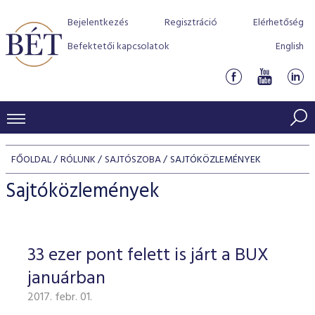
Bejelentkezés
Regisztráció
Elérhetőség
Befektetői kapcsolatok
English
KERESKEDÉSI ADATOK
FŐOLDAL
RÓLUNK
SAJTÓSZOBA
SAJTÓKÖZLEMÉNYEK
INDEXEK
BEFEKTETŐK
Sajtóközlemények
Részvényindexek
Piaci forgalom
Termékcsoportok
KIBOCSÁTÓK
Kötvényindexek
Kedvenc instrumentumok
Szabályozás
Indexek
Részvény és vállalati kötvény tőzsdei bevezetését támoga
33 ezer pont felett is járt a BUX
TŐZSDETAGOK
Jelzáloglevél indexek
program
Azonnali Piac
Alkalmazott díjstruktúra
BÉT szabályzatok
Részvény szekció
januárban
Tőzsdetagok, üzletkötők
VENDOROK
Vállalati kötvény indexek
Származékos piac
BÉT Xtend - Részvénypiac egyszerűen
Részvények
Elszámolás
Befektetővédelem
2017. febr. 01.
Hitelpapír szekció
Útmutató a taggá váláshoz