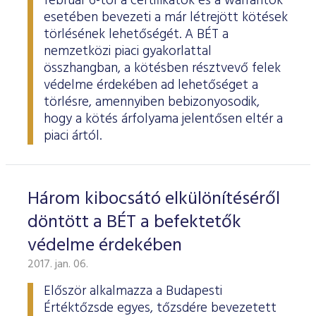
február 6-tól a certifikátok és a warrantok
esetében bevezeti a már létrejött kötések
törlésének lehetőségét. A BÉT a
nemzetközi piaci gyakorlattal
összhangban, a kötésben résztvevő felek
védelme érdekében ad lehetőséget a
törlésre, amennyiben bebizonyosodik,
hogy a kötés árfolyama jelentősen eltér a
piaci ártól.
Három kibocsátó elkülönítéséről
döntött a BÉT a befektetők
védelme érdekében
2017. jan. 06.
Először alkalmazza a Budapesti
Értéktőzsde egyes, tőzsdére bevezetett