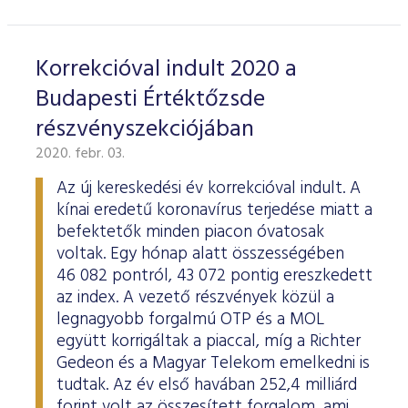
Korrekcióval indult 2020 a
Budapesti Értéktőzsde
részvényszekciójában
2020. febr. 03.
Az új kereskedési év korrekcióval indult. A
kínai eredetű koronavírus terjedése miatt a
befektetők minden piacon óvatosak
voltak. Egy hónap alatt összességében
46 082 pontról, 43 072 pontig ereszkedett
az index. A vezető részvények közül a
legnagyobb forgalmú OTP és a MOL
együtt korrigáltak a piaccal, míg a Richter
Gedeon és a Magyar Telekom emelkedni is
tudtak. Az év első havában 252,4 milliárd
forint volt az összesített forgalom, ami