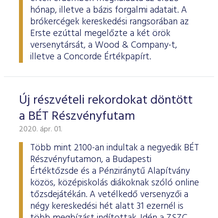
hónap, illetve a bázis forgalmi adatait. A
brókercégek kereskedési rangsorában az
Erste ezúttal megelőzte a két örök
versenytársát, a Wood & Company-t,
illetve a Concorde Értékpapírt.
Új részvételi rekordokat döntött
a BÉT Részvényfutam
2020. ápr. 01.
Több mint 2100-an indultak a negyedik BÉT
Részvényfutamon, a Budapesti
Értéktőzsde és a Pénziránytű Alapítvány
közös, középiskolás diákoknak szóló online
tőzsdejátékán. A vetélkedő versenyzői a
négy kereskedési hét alatt 31 ezernél is