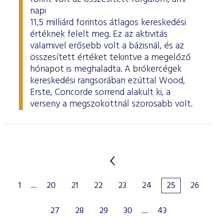
napi
11,5 milliárd forintos átlagos kereskedési
értéknek felelt meg. Ez az aktivitás
valamivel erősebb volt a bázisnál, és az
összesített értéket tekintve a megelőző
hónapot is meghaladta. A brókercégek
kereskedési rangsorában ezúttal Wood,
Erste, Concorde sorrend alakult ki, a
verseny a megszokottnál szorosabb volt.
1
...
20
21
22
23
24
25
26
27
28
29
30
...
43