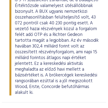
is 9-11 százalékot zuhantak, de a Budapesti
Értéktőzsde valamelyest ütésállóbbnak
bizonyult. A BUX ugyanis nemzetközi
összehasonlításban felülteljesítő volt, 43
072 pontról csak 40 230 pontig esett. A
vezető hazai részvények közül a forgalom
felét adó OTP és a Richter Gedeon
tartotta magát a legjobban. Az év második
havában 302,4 milliárd forint volt az
összesített részvényforgalom, ami napi 15
milliárd forintos átlagos napi értéket
jelentett. Ez a kereskedési aktivitás
meghaladta az előző havi mellett a
bázisértéket is. A brókercégek kereskedési
rangsorában ezúttal is a jól megszokott
Wood, Erste, Concorde befutóhármas
alakult ki.