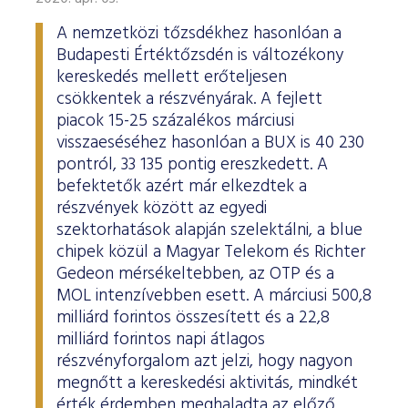
A nemzetközi tőzsdékhez hasonlóan a
Budapesti Értéktőzsdén is változékony
kereskedés mellett erőteljesen
csökkentek a részvényárak. A fejlett
piacok 15-25 százalékos márciusi
visszaeséséhez hasonlóan a BUX is 40 230
pontról, 33 135 pontig ereszkedett. A
befektetők azért már elkezdtek a
részvények között az egyedi
szektorhatások alapján szelektálni, a blue
chipek közül a Magyar Telekom és Richter
Gedeon mérsékeltebben, az OTP és a
MOL intenzívebben esett. A márciusi 500,8
milliárd forintos összesített és a 22,8
milliárd forintos napi átlagos
részvényforgalom azt jelzi, hogy nagyon
megnőtt a kereskedési aktivitás, mindkét
érték érdemben meghaladta az előző