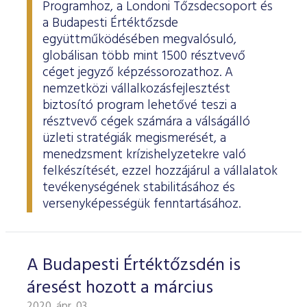
ESG Útmutató
Programhoz, a Londoni Tőzsdecsoport és
a Budapesti Értéktőzsde
együttműködésében megvalósuló,
globálisan több mint 1500 résztvevő
céget jegyző képzéssorozathoz. A
nemzetközi vállalkozásfejlesztést
biztosító program lehetővé teszi a
résztvevő cégek számára a válságálló
üzleti stratégiák megismerését, a
menedzsment krízishelyzetekre való
felkészítését, ezzel hozzájárul a vállalatok
tevékenységének stabilitásához és
versenyképességük fenntartásához.
A Budapesti Értéktőzsdén is
áresést hozott a március
2020. ápr. 03.