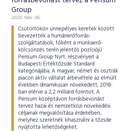
forrásbevonást tervez a Pensum
Group
2020. febr. 06.
Csütörtökön ünnepélyes keretek között
bevezették a humánerőforrás-
szolgáltatások, főként a munkaerő-
kölcsönzés terén jelentős pozíciójú
Pensum Group Nyrt. részvényeit a
Budapesti Értéktőzsde Standard
kategóriájába. A magyar, német és osztrák
piacon aktív vállalat árbevétele az elmúlt
években dinamikusan növekedett, 2018-
ban elérve a 2,2 milliárd forintot. A
Pensum középtávon forrásbevonást
tervez hazai és nemzetközi növekedési
céljainak megvalósítása érdekében,
melyhez szeretnék kihasználni a tőzsde
nyújtotta lehetőségeket.