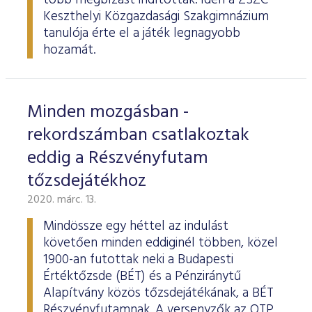
több megbízást indítottak. Idén a ZSZC
Keszthelyi Közgazdasági Szakgimnázium
tanulója érte el a játék legnagyobb
hozamát.
Minden mozgásban -
rekordszámban csatlakoztak
eddig a Részvényfutam
tőzsdejátékhoz
2020. márc. 13.
Mindössze egy héttel az indulást
követően minden eddiginél többen, közel
1900-an futottak neki a Budapesti
Értéktőzsde (BÉT) és a Pénziránytű
Alapítvány közös tőzsdejátékának, a BÉT
Részvényfutamnak. A versenyzők az OTP