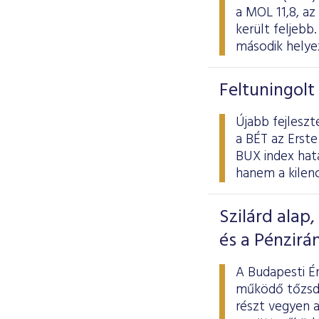
a MOL 11,8, az
került feljeb
második helye
Feltuningolt
Újabb fejleszt
a BÉT az Erste
BUX index hat
hanem a kilenc
Szilárd alap
és a Pénzirá
A Budapesti Ér
működő tőzsdé
részt vegyen 