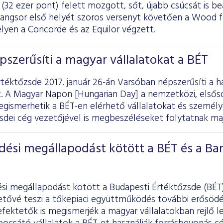
 (32 ezer pont) felett mozgott, sőt, újabb csúcsát is beá
rangsor első helyét szoros versenyt követően a Wood f
lyen a Concorde és az Equilor végzett.
szerűsíti a magyar vállalatokat a BÉT
téktőzsde 2017. január 26-án Varsóban népszerűsíti a h
. A Magyar Napon [Hungarian Day] a nemzetközi, elsőso
gismerhetik a BÉT-en elérhető vállalatokat és személy
sdei cég vezetőjével is megbeszéléseket folytatnak maj
ési megállapodást kötött a BÉT és a Ba
i megállapodást kötött a Budapesti Értéktőzsde (BÉT)
hetővé teszi a tőkepiaci együttműködés további erősöd
efektetők is megismerjék a magyar vállalatokban rejlő 