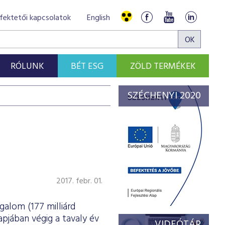
fektetői kapcsolatok
English
RÓLUNK
BÉT ESG
ZÖLD TERMÉKEK
SZÉCHENYI 2020
2017. febr. 01.
galom (177 milliárd
apjában végig a tavaly év
VIDEÓTÁR