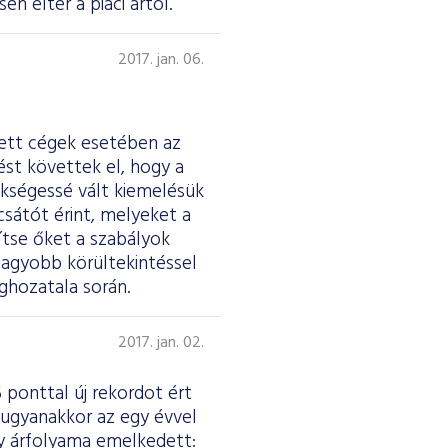
n eltér a piaci ártól.
2017. jan. 06.
tett cégek esetében az
st követtek el, hogy a
ükségessé vált kiemelésük
csátót érint, melyeket a
tse őket a szabályok
nagyobb körültekintéssel
ghozatala során.
2017. jan. 02.
 ponttal új rekordot ért
 ugyanakkor az egy évvel
ny árfolyama emelkedett: