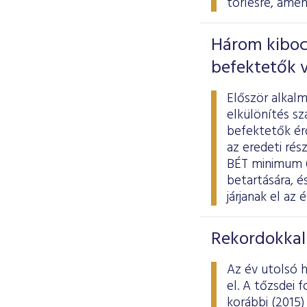
törlésre, amen
Három kibocs
befektetők 
Először alkal
elkülönítés s
befektetők ér
az eredeti rés
BÉT minimum 6
betartására, 
járjanak el az
Rekordokkal 
Az év utolsó h
el. A tőzsdei
korábbi (2015