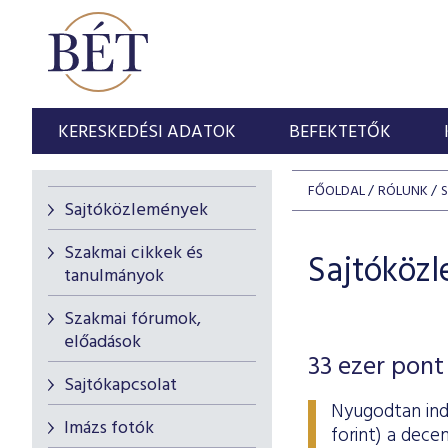
KERESKEDÉSI ADATOK
BEFEKTETŐK
FŐOLDAL
RÓLUNK
Sajtóközlemények
Szakmai cikkek és
Sajtóköz
tanulmányok
Szakmai fórumok,
előadások
33 ezer pont 
Sajtókapcsolat
Nyugodtan indu
Imázs fotók
forint) a dece