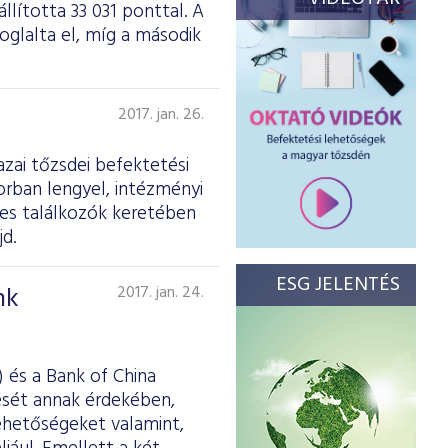
llította 33 031 ponttal. A
oglalta el, míg a második
2017. jan. 26.
azai tőzsdei befektetési
rban lengyel, intézményi
es találkozók keretében
d.
ESG JELENTÉS
nk
2017. jan. 24.
 és a Bank of China
ését annak érdekében,
lehetőségeket valamint,