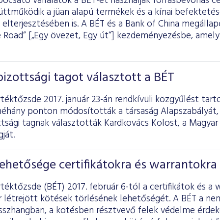
ibocsátó vállalatok a BÉT-et használják forrásbevonás cé
üttműködik a jüan alapú termékek és a kínai befekteté
elterjesztésében is. A BÉT és a Bank of China megállapod
e Road“ [„Egy övezet, Egy út“] kezdeményezésbe, amely
bizottsági tagot választott a BÉT
téktőzsde 2017. január 23-án rendkívüli közgyűlést tart
néhány ponton módosították a társaság Alapszabályát, 
ttsági tagnak választották Kardkovács Kolost, a Magya
ját.
lehetősége certifikátokra és warrantokra
téktőzsde (BÉT) 2017. február 6-tól a certifikátok és a
 létrejött kötések törlésének lehetőségét. A BÉT a nem
összhangban, a kötésben résztvevő felek védelme érde