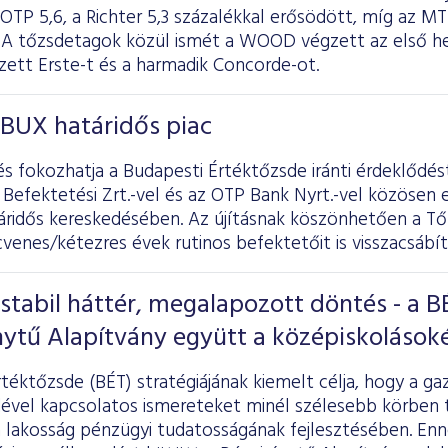
 OTP 5,6, a Richter 5,3 százalékkal erősödött, míg az 
b. A tőzsdetagok közül ismét a WOOD végzett az első h
zett Erste-t és a harmadik Concorde-ot.
 BUX határidős piac
és fokozhatja a Budapesti Értéktőzsde iránti érdeklődé
 Befektetési Zrt.-vel és az OTP Bank Nyrt.-vel közösen e
áridős kereskedésében. Az újításnak köszönhetően a Tő
venes/kétezres évek rutinos befektetőit is visszacsábít
, stabil háttér, megalapozott döntés - a B
nytű Alapítvány együtt a középiskolások
téktőzsde (BÉT) stratégiájának kiemelt célja, hogy a ga
vel kapcsolatos ismereteket minél szélesebb körben te
a lakosság pénzügyi tudatosságának fejlesztésében. En