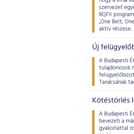
hogy a kínai k
szervezet egy
RQFII program 
„One Belt, On
aktív részese.
Új felügyelő
A Budapesti Ér
tulajdonosok 
felügyelőbizo
Tanácsának tag
Kötéstörlés 
A Budapesti Ér
bevezeti a már
gyakorlattal 