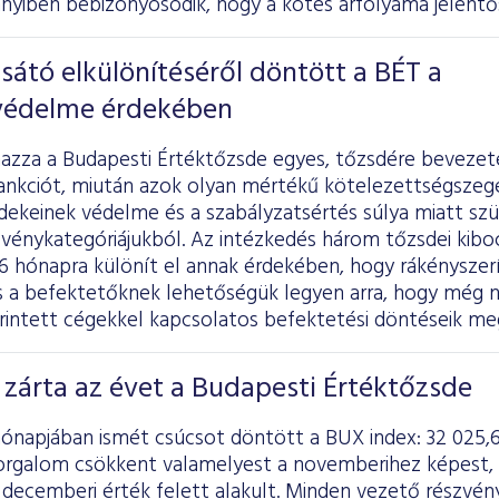
nyiben bebizonyosodik, hogy a kötés árfolyama jelentőse
átó elkülönítéséről döntött a BÉT a
védelme érdekében
mazza a Budapesti Értéktőzsde egyes, tőzsdére beveze
zankciót, miután azok olyan mértékű kötelezettségszegé
dekeinek védelme és a szabályzatsértés súlya miatt sz
zvénykategóriájukból. Az intézkedés három tőzsdei kibo
 hónapra különít el annak érdekében, hogy rákényszerí
és a befektetőknek lehetőségük legyen arra, hogy még 
 érintett cégekkel kapcsolatos befektetési döntéseik me
zárta az évet a Budapesti Értéktőzsde
ónapjában ismét csúcsot döntött a BUX index: 32 025,6
 forgalom csökkent valamelyest a novemberihez képest,
) decemberi érték felett alakult. Minden vezető részvé