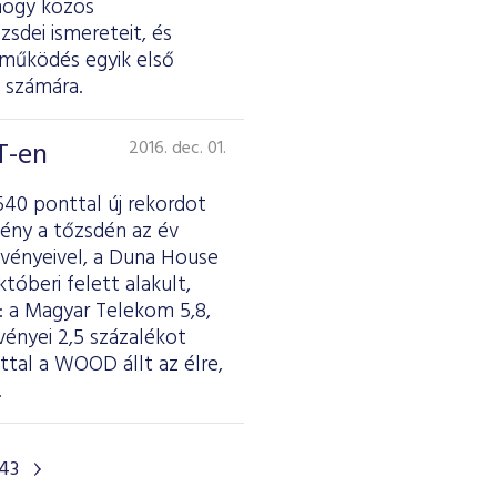
hogy közös
zsdei ismereteit, és
tműködés egyik első
k számára.
T-en
2016. dec. 01.
540 ponttal új rekordot
ény a tőzsdén az év
szvényeivel, a Duna House
tóberi felett alakult,
 a Magyar Telekom 5,8,
vényei 2,5 százalékot
ttal a WOOD állt az élre,
.
43