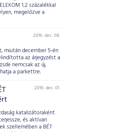
MTELEKOM 1,2 százalékkal
elyen, megelőzve a
2016. dec. 08.
st, miután december 5-én
lindította az árjegyzést a
zsde nemcsak az új,
hatja a parkettre.
ÉT
2016. dec. 01.
ért
zdaság katalizátoraként
rjessze, és aktívan
nek szellemében a BÉT