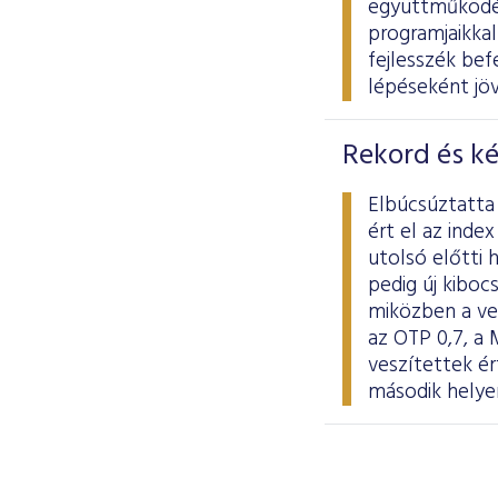
együttműködés
programjaikkal
fejlesszék be
lépéseként jöv
Rekord és k
Elbúcsúztatta 
ért el az ind
utolsó előtti 
pedig új kiboc
miközben a ve
az OTP 0,7, a 
veszítettek ér
második helyen