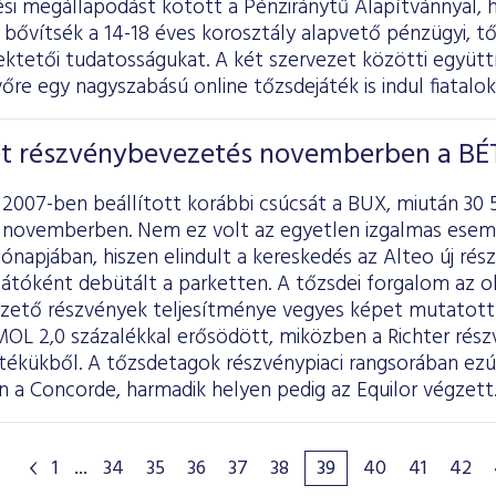
i megállapodást kötött a Pénziránytű Alapítvánnyal, 
 bővítsék a 14-18 éves korosztály alapvető pénzügyi, tő
fektetői tudatosságukat. A két szervezet közötti együt
őre egy nagyszabású online tőzsdejáték is indul fiatalo
ét részvénybevezetés novemberben a BÉ
2007-ben beállított korábbi csúcsát a BUX, miután 30 
ex novemberben. Nem ez volt az egyetlen izgalmas esem
hónapjában, hiszen elindult a kereskedés az Alteo új ré
sátóként debütált a parketten. A tőzsdei forgalom az ok
zető részvények teljesítménye vegyes képet mutatott:
MOL 2,0 százalékkal erősödött, miközben a Richter rész
tékükből. A tőzsdetagok részvénypiaci rangsorában ezú
 a Concorde, harmadik helyen pedig az Equilor végzett
1
...
34
35
36
37
38
39
40
41
42