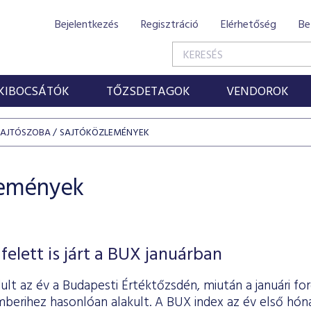
Bejelentkezés
Regisztráció
Elérhetőség
Be
KIBOCSÁTÓK
TŐZSDETAGOK
VENDOROK
SAJTÓSZOBA
SAJTÓKÖZLEMÉNYEK
lemények
felett is járt a BUX januárban
lt az év a Budapesti Értéktőzsdén, miután a januári for
mberihez hasonlóan alakult. A BUX index az év első hón