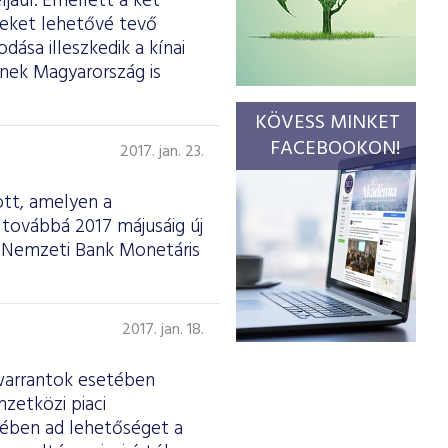
ljául. Emellett a két
seket lehetővé tevő
ása illeszkedik a kínai
nek Magyarország is
KÖVESS MINKET
FACEBOOKON!
2017. jan. 23.
ott, amelyen a
továbbá 2017 májusáig új
r Nemzeti Bank Monetáris
2017. jan. 18.
 warrantok esetében
zetközi piaci
kében ad lehetőséget a