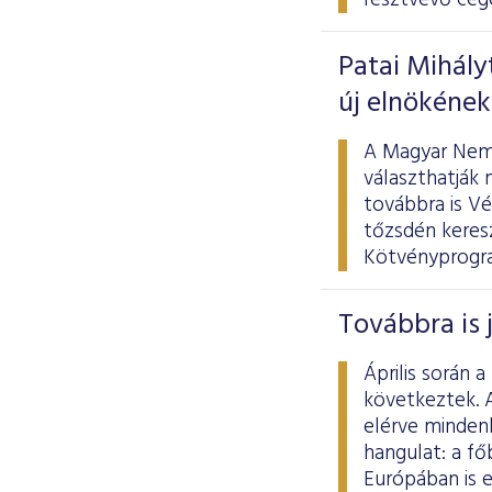
résztvevő cég
Patai Mihály
új elnökének
A Magyar Nemz
választhatják 
továbbra is V
tőzsdén keresz
Kötvényprogram
Továbbra is 
Április során
következtek. A
elérve minden
hangulat: a fő
Európában is 