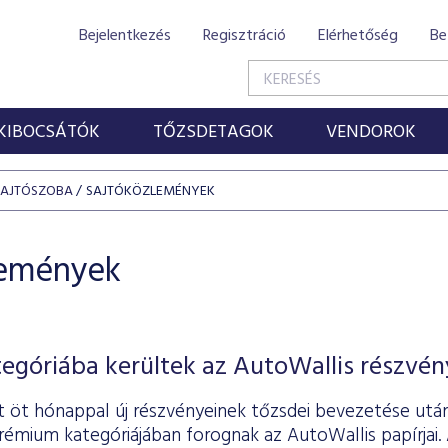
Bejelentkezés
Regisztráció
Elérhetőség
Be
KIBOCSÁTÓK
TŐZSDETAGOK
VENDOROK
SAJTÓSZOBA
SAJTÓKÖZLEMÉNYEK
lemények
góriába kerültek az AutoWallis részvén
 öt hónappal új részvényeinek tőzsdei bevezetése utá
émium kategóriájában forognak az AutoWallis papírjai. 