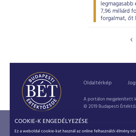
legmagasabb ér
7,96 milliárd 
forgalmat, őt 
Oldaltérkép
Jog
A portálon megjelenített 
© 2019 Budapesti Értéktő
COOKIE-K ENGEDÉLYEZÉSE
Ez a weboldal cookie-kat használ az online felhasználói élmény nö