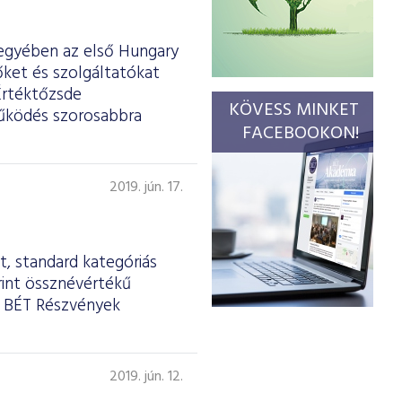
egyében az első Hungary
őket és szolgáltatókat
Értéktőzsde
KÖVESS MINKET
tműködés szorosabbra
FACEBOOKON!
2019. jún. 17.
, standard kategóriás
rint össznévértékű
a BÉT Részvények
2019. jún. 12.