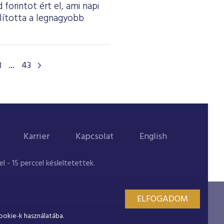
forintot ért el, ami napi
olította a legnagyobb
3
...
43
Karrier
Kapcsolat
English
 - 15 perccel késleltetettek.
ELFOGADOM
ookie-k használatába.