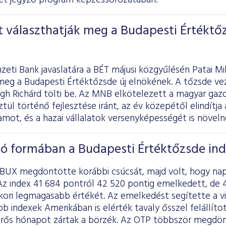
et jegyző program képzéssorozatában.
t választhatják meg a Budapesti Értéktő
eti Bank javaslatára a BÉT májusi közgyűlésén Patai Mi
meg a Budapesti Értéktőzsde új elnökének. A tőzsde vez
égh Richárd tölti be. Az MNB elkötelezett a magyar gaz
tül történő fejlesztése iránt, az év közepétől elindítja
ot, és a hazai vállalatok versenyképességét is növeln
jó formában a Budapesti Értéktőzsde in
 a BUX megdöntötte korábbi csúcsát, majd volt, hogy na
z index 41 684 pontról 42 520 pontig emelkedett, de 43
kori legmagasabb értékét. Az emelkedést segítette a vi
bb indexek Amerikában is elérték tavaly ősszel felállíto
erős hónapot zártak a börzék. Az OTP többször megdö