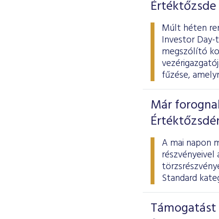
Értéktőzsde
Múlt héten re
Investor Day-t
megszólító ko
vezérigazgatój
fűzése, amelyn
Már forogna
Értéktőzsdé
A mai napon m
részvényeivel 
törzsrészvény
Standard kateg
Támogatást 