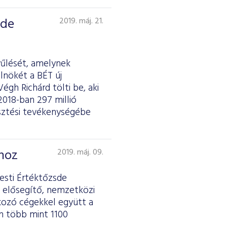
sde
2019. máj. 21.
űlését, amelynek
lnökét a BÉT új
égh Richárd tölti be, aki
2018-ban 297 millió
esztési tevékenységébe
mhoz
2019. máj. 09.
esti Értéktőzsde
 elősegítő, nemzetközi
akozó cégekkel együtt a
n több mint 1100