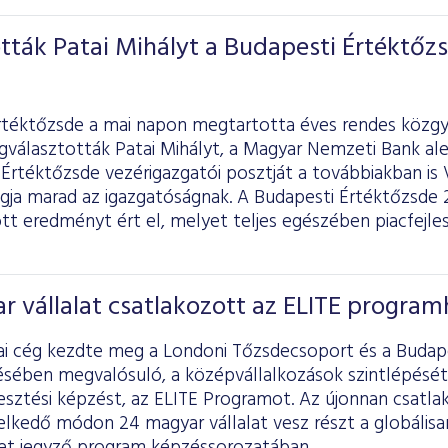
ták Patai Mihályt a Budapesti Értéktőz
rtéktőzsde a mai napon megtartotta éves rendes közgy
választották Patai Mihályt, a Magyar Nemzeti Bank ale
Értéktőzsde vezérigazgatói posztját a továbbiakban is V
agja marad az igazgatóságnak. A Budapesti Értéktőzsde 
ott eredményt ért el, melyet teljes egészében piacfejl
r vállalat csatlakozott az ELITE progra
ai cég kezdte meg a Londoni Tőzsdecsoport és a Budap
ében megvalósuló, a középvállalkozások szintlépését
lesztési képzést, az ELITE Programot. Az újonnan csatl
elkedő módon 24 magyar vállalat vesz részt a globálisa