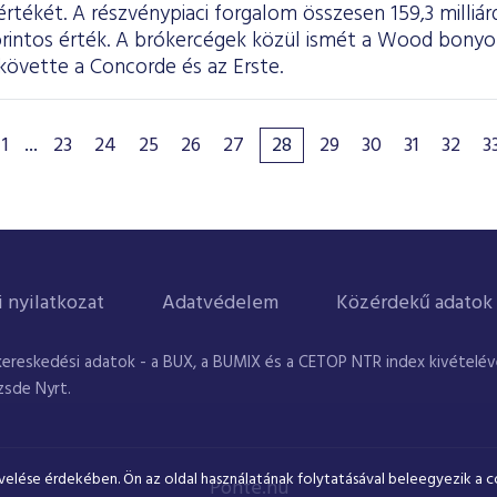
tékét. A részvénypiaci forgalom összesen 159,3 milliárd 
forintos érték. A brókercégek közül ismét a Wood bony
követte a Concorde és az Erste.
1
...
23
24
25
26
27
28
29
30
31
32
3
i nyilatkozat
Adatvédelem
Közérdekű adatok
kereskedési adatok - a BUX, a BUMIX és a CETOP NTR index kivételével
zsde Nyrt.
velése érdekében. Ön az oldal használatának folytatásával beleegyezik a c
Ponte.hu