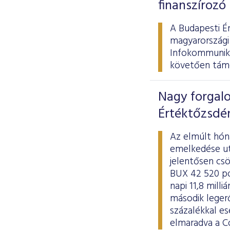
finanszírozó
A Budapesti É
magyarországi
Infokommunikác
követően támo
Nagy forgalo
Értéktőzsdé
Az elmúlt hóna
emelkedése ut
jelentősen csö
BUX 42 520 pon
napi 11,8 mill
második legerő
százalékkal es
elmaradva a Co