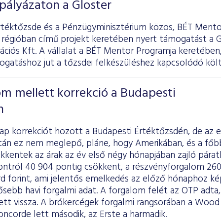
 pályázaton a Gloster
rtéktőzsde és a Pénzügyminisztérium közös, BÉT Mento
 régióban című projekt keretében nyert támogatást a G
iós Kft. A vállalat a BÉT Mentor Programja keretében, 
gatáshoz jut a tőzsdei felkészüléshez kapcsolódó költ
m mellett korrekció a Budapesti
n
p korrekciót hozott a Budapesti Értéktőzsdén, de az e
án ez nem meglepő, pláne, hogy Amerikában, és a főb
kkentek az árak az év első négy hónapjában zajló páratl
tról 40 904 pontig csökkent, a részvényforgalom 260,3 
iárd forint, ami jelentős emelkedés az előző hónaphoz ké
sebb havi forgalmi adat. A forgalom felét az OTP adta, 
ett vissza. A brókercégek forgalmi rangsorában a Wood n
ncorde lett második, az Erste a harmadik.