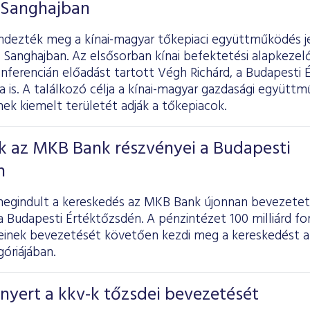
 Sanghajban
ndezték meg a kínai-magyar tőkepiaci együttműködés j
 Sanghajban. Az elsősorban kínai befektetési alapkezel
nferencián előadást tartott Végh Richárd, a Budapesti 
a is. A találkozó célja a kínai-magyar gazdasági együt
ek kiemelt területét adják a tőkepiacok.
k az MKB Bank részvényei a Budapesti
n
egindult a kereskedés az MKB Bank újonnan bevezetett
a Budapesti Értéktőzsdén. A pénzintézet 100 milliárd fo
einek bevezetését követően kezdi meg a kereskedést 
óriájában.
nyert a kkv-k tőzsdei bevezetését