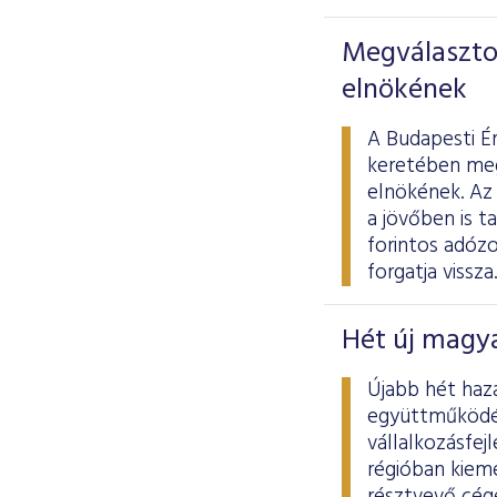
Megválasztot
elnökének
A Budapesti É
keretében meg
elnökének. Az 
a jövőben is t
forintos adóz
forgatja vissza.
Hét új magya
Újabb hét haz
együttműködés
vállalkozásfej
régióban kiem