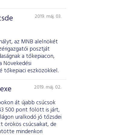
zsde
2019. máj. 03.
hályt, az MNB alelnökét
érigazgatói posztját
daságnak a tőkepiacon,
 a Növekedési
é tőkepiaci eszközökkel.
dexe
2019. máj. 02.
pokon át újabb csúcsok
 500 pont fölött is járt,
lágon uralkodó jó tőzsdei
tt örökös csúcsaikat, de
ntötte mindenkori