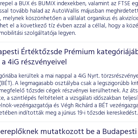
erepel a BUX és BUMIX indexekben, valamint az FTSE egy
ssal tovább halad az AutoWallis májusban meghirdetett
 melynek köszönhetően a vállalat organikus és akvizíc
et el a következő tíz évben azzal a céllal, hogy a közé
bilitási szolgáltatója legyen.
apesti Értéktőzsde Prémium kategóriájá
a 4iG részvényeivel
riába kerültek a mai nappal a 4iG Nyrt. törzsrészvénye
(BÉT). A legmagasabb osztályba csak a legszigorúbb kr
egfelelő tőzsdei cégek részvényei kerülhetnek. Az átso
 a szintlépés feltételeit a vizsgálati időszakban teljesí
 elnök-vezérigazgatója és Végh Richárd a BÉT vezérigazg
tében indították meg a június 19-i tőzsdei kereskedést.
szereplőknek mutatkozott be a Budapesti