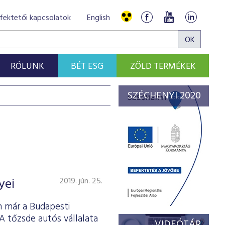
fektetői kapcsolatok
English
RÓLUNK
BÉT ESG
ZÖLD TERMÉKEK
SZÉCHENYI 2020
yei
2019. jún. 25.
n már a Budapesti
A tőzsde autós vállalata
VIDEÓTÁR