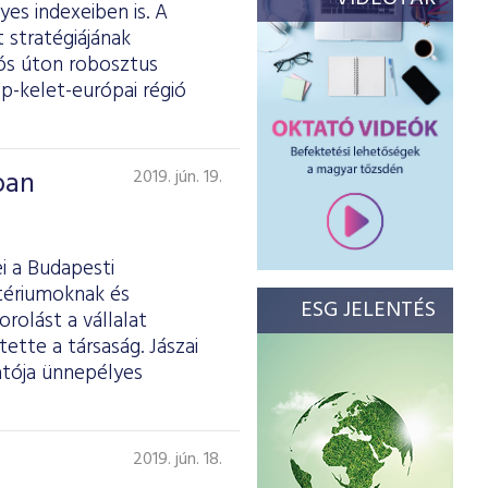
es indexeiben is. A
 stratégiájának
iós úton robosztus
p-kelet-európai régió
ban
2019. jún. 19.
i a Budapesti
itériumoknak és
ESG JELENTÉS
rolást a vállalat
tette a társaság. Jászai
atója ünnepélyes
2019. jún. 18.