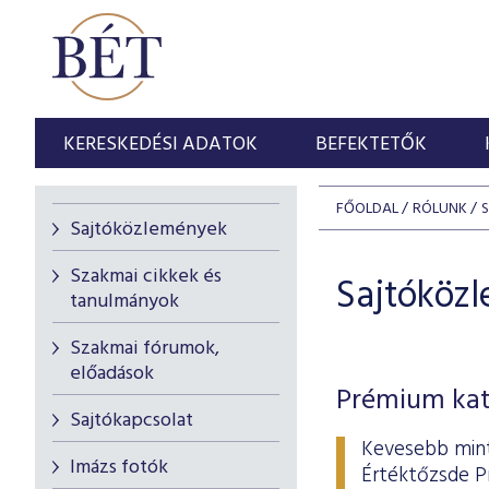
KERESKEDÉSI ADATOK
BEFEKTETŐK
FŐOLDAL
RÓLUNK
Sajtóközlemények
Szakmai cikkek és
Sajtóköz
tanulmányok
Szakmai fórumok,
előadások
Prémium kate
Sajtókapcsolat
Kevesebb mint
Imázs fotók
Értéktőzsde Pr