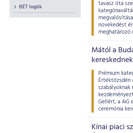
tavasz óta sz
BÉT logók
kategóriaváltá
megvalósítása,
növekedést érh
meghatározó mo
Mától a Bud
kereskednek 
Prémium kategó
Értéktőzsdén 
szabályoknak m
kezdeményezte,
Gellért, a 4iG
ceremónia kere
Kínai piaci 