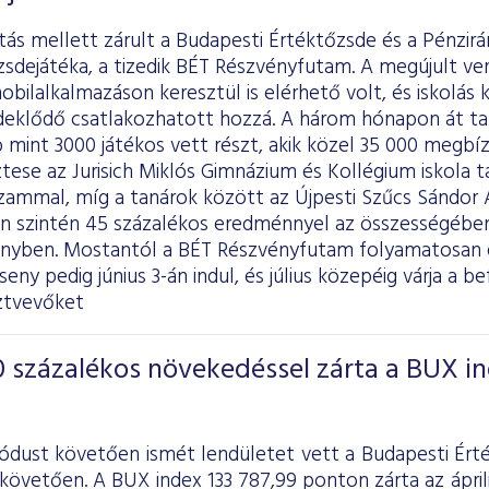
itás mellett zárult a Budapesti Értéktőzsde és a Pénzir
zsdejátéka, a tizedik BÉT Részvényfutam. A megújult v
obilalkalmazáson keresztül is elérhető volt, és iskolás
deklődő csatlakozhatott hozzá. A három hónapon át 
mint 3000 játékos vett részt, akik közel 35 000 megbízá
tese az Jurisich Miklós Gimnázium és Kollégium iskola t
zammal, míg a tanárok között az Újpesti Szűcs Sándor Á
en szintén 45 százalékos eredménnyel az összességében
enyben. Mostantól a BÉT Részvényfutam folyamatosan e
eny pedig június 3-án indul, és július közepéig várja a be
ztvevőket
 százalékos növekedéssel zárta a BUX i
iódust követően ismét lendületet vett a Budapesti Ért
követően. A BUX index 133 787,99 ponton zárta az áprili