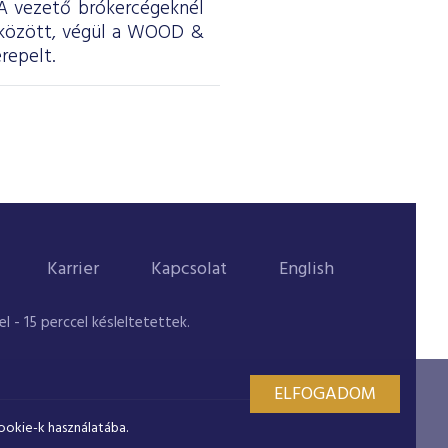
. A vezető brókercégeknél
 között, végül a WOOD &
repelt.
Karrier
Kapcsolat
English
 - 15 perccel késleltetettek.
ELFOGADOM
ookie-k használatába.