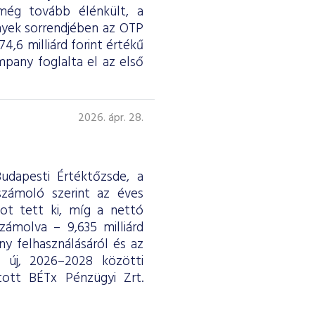
 még tovább élénkült, a
nyek sorrendjében az OTP
4,6 milliárd forint értékű
any foglalta el az első
2026. ápr. 28.
udapesti Értéktőzsde, a
eszámoló szerint az éves
ntot tett ki, míg a nettó
ámolva – 9,635 milliárd
y felhasználásáról és az
ág új, 2026–2028 közötti
tott BÉTx Pénzügyi Zrt.