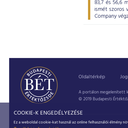
83,7 és 56,6 m
ismét szoros
Company végze
Oldaltérkép
Jog
A portálon megjelenített 
© 2019 Budapesti Értéktő
COOKIE-K ENGEDÉLYEZÉSE
Ez a weboldal cookie-kat használ az online felhasználói élmény nö