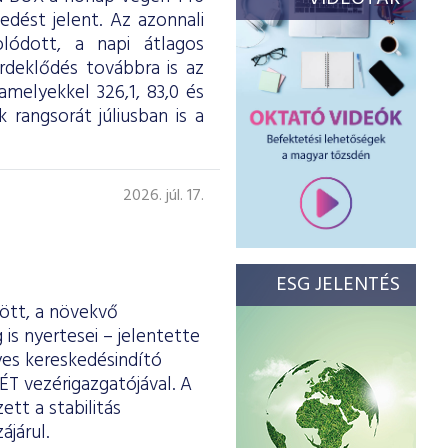
dést jelent. Az azonnali
olódott, a napi átlagos
érdeklődés továbbra is az
melyekkel 326,1, 83,0 és
 rangsorát júliusban is a
2026. júl. 17.
ESG JELENTÉS
ött, a növekvő
is nyertesei – jelentette
yes kereskedésindító
ÉT vezérigazgatójával. A
tt a stabilitás
járul.