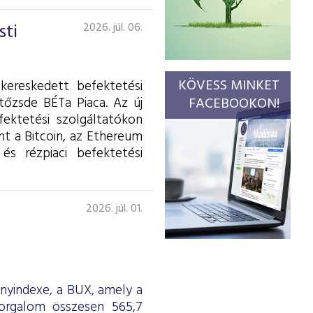
sti
2026. júl. 06.
KÖVESS MINKET
kereskedett befektetési
tőzsde BÉTa Piaca. Az új
FACEBOOKON!
fektetési szolgáltatókon
int a Bitcoin, az Ethereum
és rézpiaci befektetési
2026. júl. 01.
ényindexe, a BUX, amely a
forgalom összesen 565,7