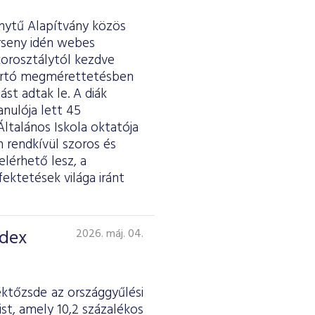
ánytű Alapítvány közös
erseny idén webes
 korosztálytól kezdve
tartó megmérettetésben
st adtak le. A diák
anulója lett 45
ltalános Iskola oktatója
 rendkívül szoros és
lérhető lesz, a
fektetések világa iránt
ndex
2026. máj. 04.
éktőzsde az országgyűlési
st, amely 10,2 százalékos