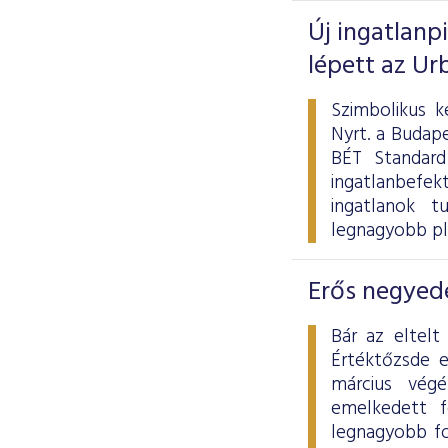
Új ingatlanp
lépett az Ur
Szimbolikus k
Nyrt. a Budape
BÉT Standard
ingatlanbefek
ingatlanok tu
legnagyobb pl
Erős negyedé
Bár az eltelt
Értéktőzsde 
március vég
emelkedett f
legnagyobb fo