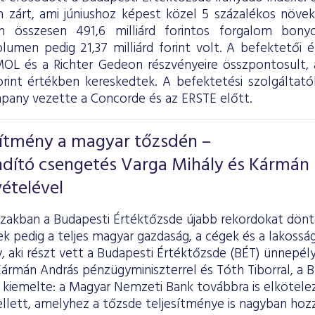
 zárt, ami júniushoz képest közel 5 százalékos növeke
on összesen 491,6 milliárd forintos forgalom bony
olumen pedig 21,37 milliárd forint volt. A befektetői 
OL és a Richter Gedeon részvényeire összpontosult, a
forint értékben kereskedtek. A befektetési szolgáltatók
ny vezette a Concorde és az ERSTE előtt.
sítmény a magyar tőzsdén –
ndító csengetés Varga Mihály és Kármán
ételével
szakban a Budapesti Értéktőzsde újabb rekordokat dönt
k pedig a teljes magyar gazdaság, a cégek és a lakosság 
y, aki részt vett a Budapesti Értéktőzsde (BÉT) ünnepél
rmán András pénzügyminiszterrel és Tóth Tiborral, a B
kiemelte: a Magyar Nemzeti Bank továbbra is elköteleze
lett, amelyhez a tőzsde teljesítménye is nagyban hozzá