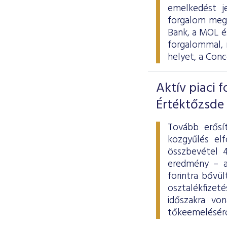
emelkedést j
forgalom megh
Bank, a MOL és
forgalommal, 
helyet, a Con
Aktív piaci 
Értéktőzsde
Tovább erősít
közgyűlés elf
összbevétel 4
eredmény – a
forintra bővü
osztalékfizet
időszakra von
tőkeemeléséről