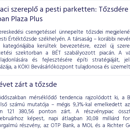
iaci szereplő a pesti parketten: Tőzsdére
ban Plaza Plus
ereskedési csengetéssel ünnepelte tőzsdei megjelen
sti Értéktőzsde székhelyén. A társaság – korábbi nevén
 kategóriájába kerültek bevezetésre, ezzel új szer
tetési szektorban a BÉT szabályozott piacán. A vál
lajdonlására és fejlesztésére építi stratégiáját, 
ázája, a KÖKI Bevásárlóközpont tulajdonosa és üzemelt
vet zárt a tőzsde
 időszakban mérséklődő tendencia rajzolódott ki, a
első számú mutatója – mégis 9,3%-kal emelkedett a
én 121 380,56 ponton zárt. A részvénypiac össz
ebruárhoz képest, napi átlagban 30,08 milliárd fo
rgalmú részvény, az OTP Bank, a MOL és a Richter G