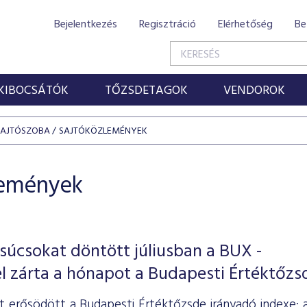
Bejelentkezés
Regisztráció
Elérhetőség
Be
KIBOCSÁTÓK
TŐZSDETAGOK
VENDOROK
SAJTÓSZOBA
SAJTÓKÖZLEMÉNYEK
lemények
súcsokat döntött júliusban a BUX -
l zárta a hónapot a Budapesti Értéktőzs
ét erősödött a Budapesti Értéktőzsde irányadó indexe: