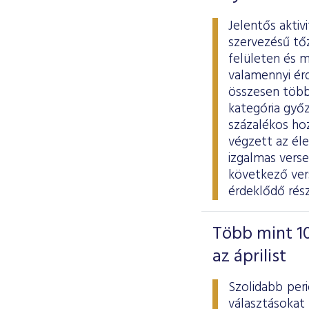
Jelentős aktiv
szervezésű tő
felületen és m
valamennyi ér
összesen több 
kategória győz
százalékos ho
végzett az él
izgalmas vers
következő vers
érdeklődő rés
Több mint 10
az áprilist
Szolidabb per
választásokat 