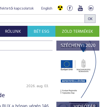
fektetői kapcsolatok
English
RÓLUNK
BÉT ESG
ZÖLD TERMÉKEK
SZÉCHENYI 2020
2026. aug. 03.
de
 a BUX a hónap végén 146
VIDEÓTÁR