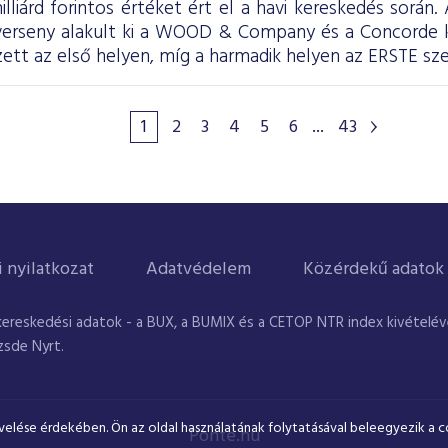
illiárd forintos értéket ért el a havi kereskedés során
 verseny alakult ki a WOOD & Company és a Concorde
tt az első helyen, míg a harmadik helyen az ERSTE sze
1
2
3
4
5
6
...
43
i nyilatkozat
Adatvédelem
Közérdekű adatok
kereskedési adatok - a BUX, a BUMIX és a CETOP NTR index kivételével
zsde Nyrt.
velése érdekében. Ön az oldal használatának folytatásával beleegyezik a c
Ponte.hu