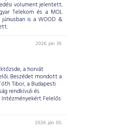
skedési volument jelentett.
Magyar Telekom és a MOL
ül júniusban is a WOOD &
tt.
2026. jún. 30.
éktőzsde, a horvát
selői. Beszédet mondott a
Tóth Tibor, a Budapesti
ág rendkívüli és
 Intézményekért Felelős
2026. jún. 05.