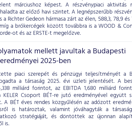
elent márciushoz képest. A részvénypiaci aktivitás
aladta az előző havi szintet. A legnépszerűbb részvé
 a Richter Gedeon hármasa zárt az élen, 588,3, 78,9 és 7
míg a brókercégek között továbbra is a WOOD & Comp
corde-ot és az ERSTE-t megelőzve.
folyamatok mellett javultak a Budapesti
 eredményei 2025-ben
ette piaci szerepét és pénzügyi teljesítményét a B
ogadta a társaság 2025. évi üzleti jelentését. A b
,338 milliárd forintot, az EBITDA 1,680 milliárd fori
 KELER Csoport BÉT-re jutó eredményével együtt sz
lt. A BÉT éves rendes közgyűlésén az adózott eredmén
ésről is határoztak, valamint jóváhagyták a társas
atkozó stratégiáját, és döntöttek az újonnan alapí
 is.