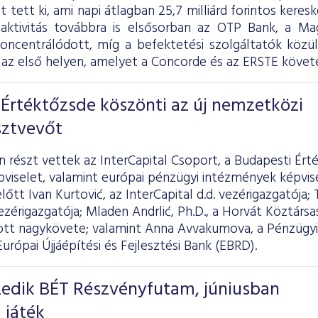
ot tett ki, ami napi átlagban 25,7 milliárd forintos kere
 aktivitás továbbra is elsősorban az OTP Bank, a 
koncentrálódott, míg a befektetési szolgáltatók köz
az első helyen, amelyet a Concorde és az ERSTE követe
Értéktőzsde köszönti az új nemzetközi
sztvevőt
részt vettek az InterCapital Csoport, a Budapesti Ért
pviselet, valamint európai pénzügyi intézmények képvi
őtt Ivan Kurtović, az InterCapital d.d. vezérigazgatója; 
zérigazgatója; Mladen Andrlić, Ph.D., a Horvát Köztársas
t nagykövete; valamint Anna Avvakumova, a Pénzügyi
Európai Újjáépítési és Fejlesztési Bank (EBRD).
izedik BÉT Részvényfutam, júniusban
 játék