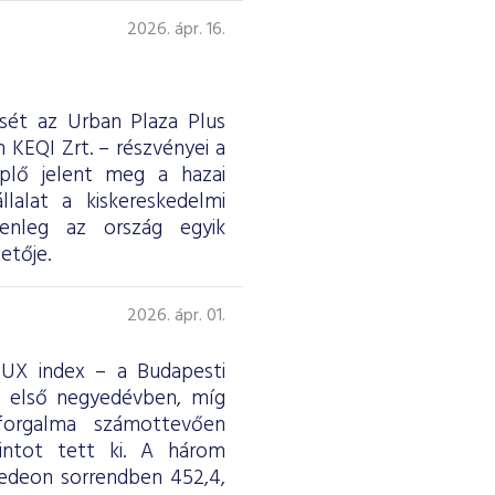
2026. ápr. 16.
ését az Urban Plaza Plus
 KEQI Zrt. – részvényei a
eplő jelent meg a hazai
lalat a kiskereskedelmi
jelenleg az ország egyik
etője.
2026. ápr. 01.
 BUX index – a Budapesti
z első negyedévben, míg
forgalma számottevően
rintot tett ki. A három
edeon sorrendben 452,4,