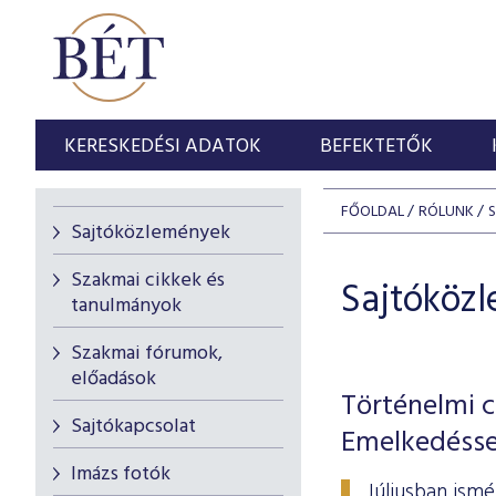
KERESKEDÉSI ADATOK
BEFEKTETŐK
FŐOLDAL
RÓLUNK
Sajtóközlemények
Szakmai cikkek és
Sajtóköz
tanulmányok
Szakmai fórumok,
előadások
Történelmi c
Sajtókapcsolat
Emelkedésse
Imázs fotók
Júliusban ism