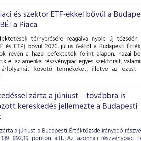
piaci és szektor ETF-ekkel bővül a Budape
 BÉTa Piaca
fektetések térnyerésére reagálva nyolc új tőzsdén 
F és ETP) bővül 2026. július 6-ától a Budapesti Érték
k révén a hazai befektetők forint alapon, hazai be
tik el az amerikai részvénypiac egyes szektorait, valam
árfolyamát követő termékeket, illetve az ezüst- 
.
déssel zárta a júniust – továbbra is
zott kereskedés jellemezte a Budapesti
t
zárta a júniust a Budapesti Értéktőzsde irányadó részv
139 892,19 ponton állt. Az azonnali részvénypiaci 