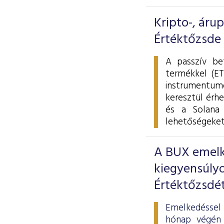
Kripto-, áru
Értéktőzsde
A passzív be
termékkel (ET
instrumentumo
keresztül érhe
és a Solana 
lehetőségeket
A BUX emelke
kiegyensúlyo
Értéktőzsdé
Emelkedéssel 
hónap végén 