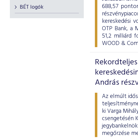
688,57 ponton
BÉT logók
részvénypiac
kereskedési v
OTP Bank, a M
51,2 milliárd 
WOOD & Compa
Rekordtelje
kereskedési
András részv
Az elmúlt idő
teljesítményne
ki Varga Mihál
csengetésén Ká
jegybankelnök 
megőrzése mel