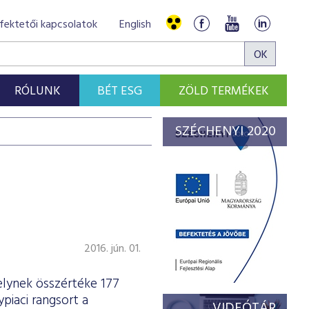
fektetői kapcsolatok
English
RÓLUNK
BÉT ESG
ZÖLD TERMÉKEK
SZÉCHENYI 2020
2016. jún. 01.
lynek összértéke 177
ypiaci rangsort a
VIDEÓTÁR