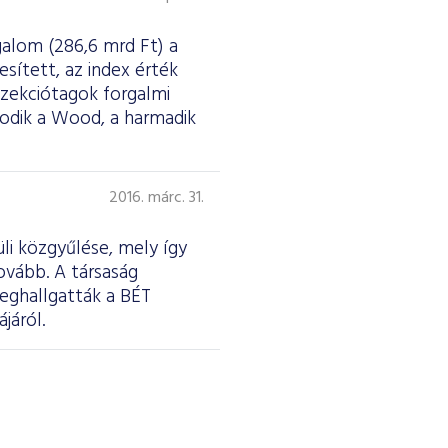
galom (286,6 mrd Ft) a
esített, az index érték
szekciótagok forgalmi
sodik a Wood, a harmadik
2016. márc. 31.
li közgyűlése, mely így
ovább. A társaság
meghallgatták a BÉT
járól.