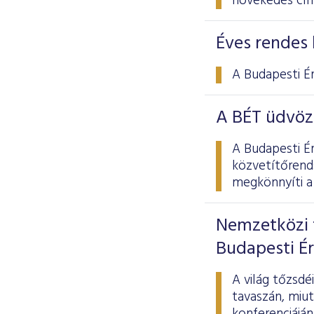
növekedés cí
Éves rendes 
A Budapesti É
A BÉT üdvöz
A Budapesti É
közvetítőrend
megkönnyíti a 
Nemzetközi 
Budapesti É
A világ tőzsd
tavaszán, miu