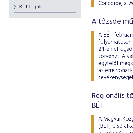
Concorde, a W
BÉT logók
A tőzsde mű
A BÉT februárb
folyamatosan 
24-én elfogad
törvényt. A v
egyfelől megkö
az erre vonat
tevékenységek
Regionális t
BÉT
A Magyar Közg
(BÉT) első al