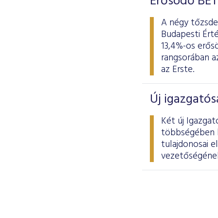
Erősödő BÉT
A négy tőzsdei
Budapesti Érté
13,4%-os erősö
rangsorában az
az Erste.
Új igazgatós
Két új Igazgat
többségében kü
tulajdonosai e
vezetőségének 