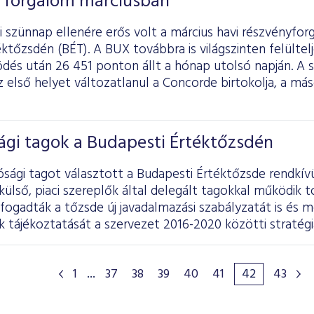
 forgalom márciusban
 szünnap ellenére erős volt a március havi részvényfor
ktőzsdén (BÉT). A BUX továbbra is világszinten felültelj
dés után 26 451 ponton állt a hónap utolsó napján. A 
 első helyet változatlanul a Concorde birtokolja, a má
ági tagok a Budapesti Értéktőzsdén
ósági tagot választott a Budapesti Értéktőzsde rendkívü
lső, piaci szereplők által delegált tagokkal működik t
lfogadták a tőzsde új javadalmazási szabályzatát is és 
tájékoztatását a szervezet 2016-2020 közötti stratégiá
1
...
37
38
39
40
41
42
43