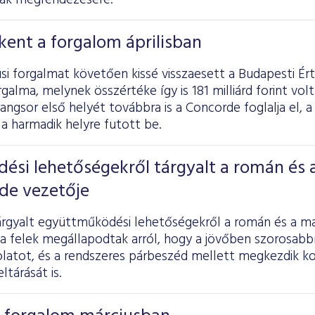
nak megrendezésére.
ent a forgalom áprilisban
si forgalmat követően kissé visszaesett a Budapesti É
galma, melynek összértéke így is 181 milliárd forint volt 
rangsor első helyét továbbra is a Concorde foglalja el, a
a harmadik helyre futott be.
si lehetőségekről tárgyalt a román és 
de vezetője
rgyalt együttműködési lehetőségekről a román és a ma
a felek megállapodtak arról, hogy a jövőben szorosabbr
olatot, és a rendszeres párbeszéd mellett megkezdik 
ltárását is.