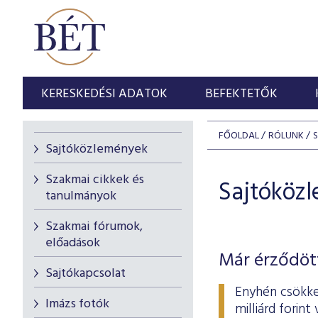
KERESKEDÉSI ADATOK
BEFEKTETŐK
FŐOLDAL
RÓLUNK
Sajtóközlemények
Szakmai cikkek és
Sajtóköz
tanulmányok
Szakmai fórumok,
előadások
Már érződött
Sajtókapcsolat
Enyhén csökke
Imázs fotók
milliárd forin