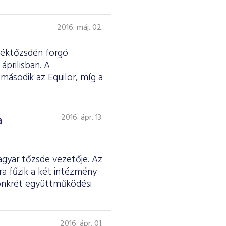
2016. máj. 02.
rtéktőzsdén forgó
áprilisban. A
 második az Equilor, míg a
a
2016. ápr. 13.
gyar tőzsde vezetője. Az
a fűzik a két intézmény
konkrét együttműködési
2016. ápr. 01.