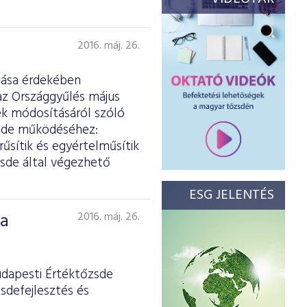
2016. máj. 26.
ítása érdekében
z Országgyűlés május
ek módosításáról szóló
zsde működéséhez:
űsítik és egyértelműsítik
zsde által végezhető
ESG JELENTÉS
 a
2016. máj. 26.
udapesti Értéktőzsde
sdefejlesztés és