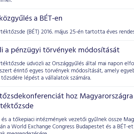
mmel.
közgyűlés a BÉT-en
rtéktőzsde
(BÉT) 2016. május 25-én tartotta éves rendes
li a pénzügyi törvények módosítását
rtéktőzsde üdvözli az Országgyűlés által mai napon elf
szert érintő egyes törvények módosítását, amely egye
tőzsdére lépést a vállalatok számára.
tőzsdekonferenciát hoz Magyarországra
rtéktőzsde
éi és a tőkepiaci intézmények vezetői gyűlnek össze Ma
tán a World Exchange Congress Budapestet és a BÉT-et