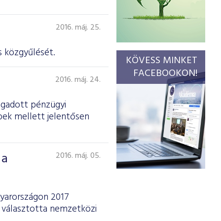
2016. máj. 25.
 köz­gyűlését.
KÖVESS MINKET
FACEBOOKON!
2016. máj. 24.
ogadott pénzügyi
bek mellett jelentősen
 a
2016. máj. 05.
gyarországon 2017
 választotta nemzetközi