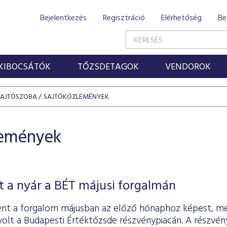
Bejelentkezés
Regisztráció
Elérhetőség
Be
KIBOCSÁTÓK
TŐZSDETAGOK
VENDOROK
SAJTÓSZOBA
SAJTÓKÖZLEMÉNYEK
lemények
 a nyár a BÉT májusi forgalmán
nt a forgalom májusban az előző hónaphoz képest, me
t volt a Budapesti Értéktőzsde részvénypiacán. A részvén