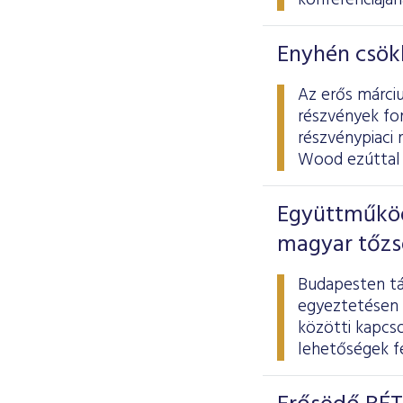
konferenciájá
Enyhén csökk
Az erős márciu
részvények for
részvénypiaci 
Wood ezúttal 
Együttműködé
magyar tőzs
Budapesten tá
egyeztetésen 
közötti kapcs
lehetőségek fe