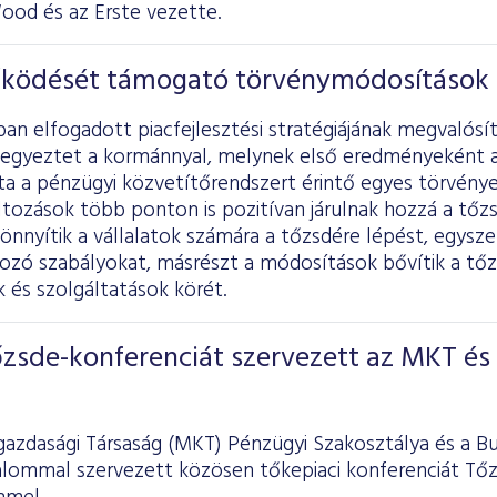
ood és az Erste vezette.
ködését támogató törvénymódosítások
an elfogadott piacfejlesztési stratégiájának megvalós
egyeztet a kormánnyal, melynek első eredményeként a
ta a pénzügyi közvetítőrendszert érintő egyes törvény
áltozások több ponton is pozitívan járulnak hozzá a tő
nnyítik a vállalatok számára a tőzsdére lépést, egyszer
kozó szabályokat, másrészt a módosítások bővítik a tő
 és szolgáltatások körét.
őzsde-konferenciát szervezett az MKT és
azdasági Társaság (MKT) Pénzügyi Szakosztálya és a B
kalommal szervezett közösen tőkepiaci konferenciát Tőz