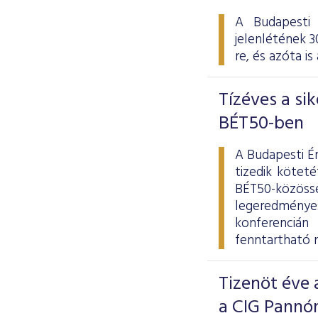
A Budapesti 
jelenlétének 3
re, és azóta i
Tízéves a si
BÉT50-ben
A Budapesti É
tizedik kötet
BÉT50-közös
legeredménye
konferencián
fenntartható n
Tizenöt éve 
a CIG Pannó