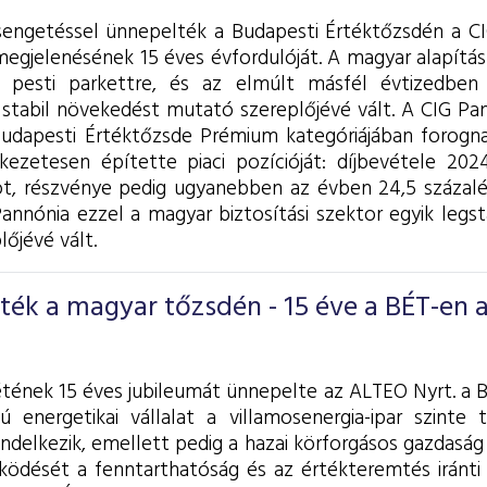
sengetéssel ünnepelték a Budapesti Értéktőzsdén a CI
megjelenésének 15 éves évfordulóját. A magyar alapítás
 pesti parkettre, és az elmúlt másfél évtizedben a
stabil növekedést mutató szereplőjévé vált.
A CIG Pan
Budapesti Értéktőzsde Prémium kategóriájában forogn
tkezetesen építette piaci pozícióját: díjbevétele 2
ntot, részvénye pedig ugyanebben az évben 24,5 száza
Pannónia ezzel a magyar biztosítási szektor egyik legs
őjévé vált.
rték a magyar tőzsdén - 15 éve a BÉT-en 
létének 15 éves jubileumát ünnepelte az ALTEO Nyrt. a 
nú energetikai vállalat a villamosenergia-ipar szinte 
endelkezik, emellett pedig a hazai körforgásos gazdaság 
dését a fenntarthatóság és az értékteremtés iránti e