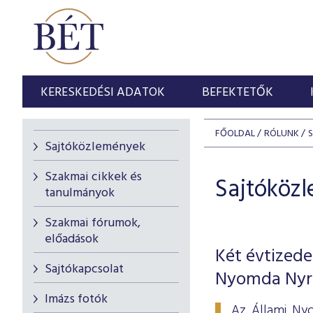
KERESKEDÉSI ADATOK
BEFEKTETŐK
FŐOLDAL
RÓLUNK
Sajtóközlemények
Szakmai cikkek és
Sajtóköz
tanulmányok
Szakmai fórumok,
előadások
Két évtizede
Sajtókapcsolat
Nyomda Nyr
Imázs fotók
Az Állami Ny