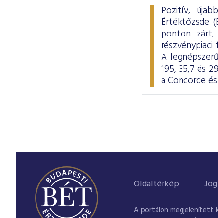
Pozitív, úja
Értéktőzsde (
ponton zárt,
részvénypiaci f
A legnépszerű
195, 35,7 és 
a Concorde és
Oldaltérkép
Jog
A portálon megjelenített 