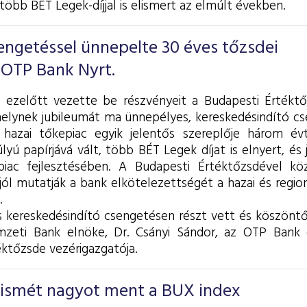
több BÉT Legek-díjjal is elismert az elmúlt években.
engetéssel ünnepelte 30 éves tőzsdei
z OTP Bank Nyrt.
 ezelőtt vezette be részvényeit a Budapesti Értékt
melynek jubileumát ma ünnepélyes, kereskedésindító c
 hazai tőkepiac egyik jelentős szereplője három év
yú papírjává vált, több BÉT Legek díjat is elnyert, és 
piac fejlesztésében. A Budapesti Értéktőzsdével köz
 jól mutatják a bank elkötelezettségét a hazai és regio
.
 kereskedésindító csengetésen részt vett és köszönt
zeti Bank elnöke, Dr. Csányi Sándor, az OTP Bank 
ktőzsde vezérigazgatója.
ismét nagyot ment a BUX index