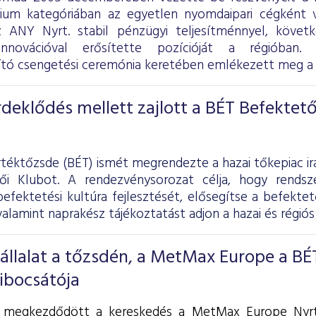
ium kategóriában az egyetlen nyomdaipari cégként v
z ANY Nyrt. stabil pénzügyi teljesítménnyel, követ
innovációval erősítette pozícióját a régióban.
ító csengetési ceremónia keretében emlékezett meg a
deklődés mellett zajlott a BÉT Befektető
rtéktőzsde (BÉT) ismét megrendezte a hazai tőkepiac i
ői Klubot. A rendezvénysorozat célja, hogy rends
efektetési kultúra fejlesztését, elősegítse a befekte
alamint naprakész tájékoztatást adjon a hazai és régiós
vállalat a tőzsdén, a MetMax Europe a BÉ
kibocsátója
 megkezdődött a kereskedés a MetMax Europe Nyrt. 