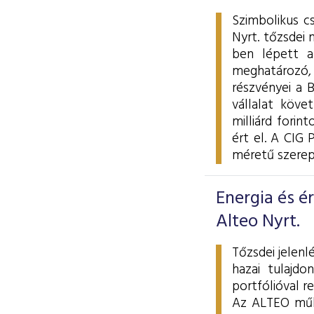
Szimbolikus c
Nyrt. tőzsdei 
ben lépett a
meghatározó, 
részvényei a 
vállalat köve
milliárd fori
ért el. A CIG 
méretű szerepl
Energia és é
Alteo Nyrt.
Tőzsdei jelen
hazai tulajdo
portfólióval r
Az ALTEO műkö