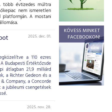
A több évtizedes múltra
tőkepiac nem ismeretlen
 platformján. A mostani
állomása.
KÖVESS MINKET
pot
2025. dec. 01.
FACEBOOKON!
gközelítve a 110 ezres
 A Budapesti Értéktőzsde
pi átlagban 21,9 milliárd
k, a Richter Gedeon és a
D & Company, a Concorde
t a jubileumi csengetések
ssé.
2025. nov. 28.