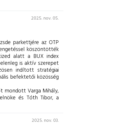
2025. nov. 05.
őzsde parkettjére az OTP
sengetéssel köszöntötték
tized alatt a BUX index
jelenleg is aktív szerepet
ösen indított stratégiai
nális befektetői közösség
őt mondott Varga Mihály,
elnöke és Tóth Tibor, a
2025. nov. 03.