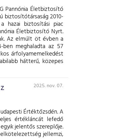
G Pannónia Életbiztosító
ú biztosítótársaság 2010-
 hazai biztosítási piac
nónia Életbiztosító Nyrt.
ak. Az elmúlt öt évben a
024-ben meghaladta az 57
lékos árfolyamemelkedést
tabilabb hátterű, közepes
az
2025. nov. 07.
Budapesti Értéktőzsdén. A
teljes értékláncát lefedő
egyik jelentős szereplője.
lkötelezettség jellemzi,