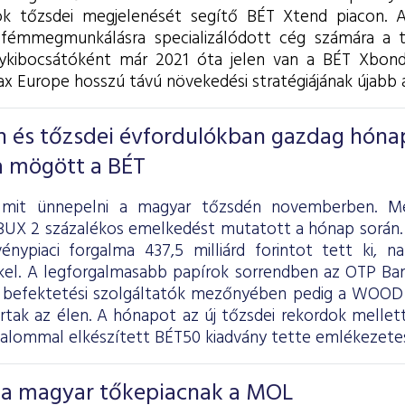
tok tőzsdei megjelenését segítő BÉT Xtend piacon. 
, fémmegmunkálásra specializálódott cég számára a 
nykibocsátóként már 2021 óta jelen van a BÉT Xbond
x Europe hosszú távú növekedési stratégiájának újabb 
 és tőzsdei évfordulókban gazdag hóna
 mögött a BÉT
mit ünnepelni a magyar tőzsdén novemberben. Me
BUX 2 százalékos emelkedést mutatott a hónap során.
vénypiaci forgalma 437,5 milliárd forintot tett ki, na
kkel. A legforgalmasabb papírok sorrendben az OTP Ban
a befektetési szolgáltatók mezőnyében pedig a WOO
ártak az élen. A hónapot az új tőzsdei rekordok mellet
lkalommal elkészített BÉT50 kiadvány tette emlékezete
e a magyar tőkepiacnak a MOL