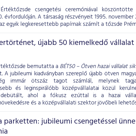
Értéktőzsde csengetési ceremóniával köszöntötte
0. évfordulóján. A társaság részvényeit 1995. november
s az egyik legkeresettebb papírnak számít a tőzsde Pré
kertörténet, újabb 50 kiemelkedő vállalat
rtéktőzsde bemutatta a
BÉT50 – Ötven hazai vállalat si
ét. A jubileumi kiadványban szereplő újabb ötven magya
ség immár ötszáz tagot számlál, melynek tagj
sebb és leginspirálóbb középvállalatai közül kerül
 debütált, ahol a fókusz ezúttal is a hazai válla
övekedésre és a középvállalati szektor jövőbeli lehető
a parketten: jubileumi csengetéssel ünne
nia