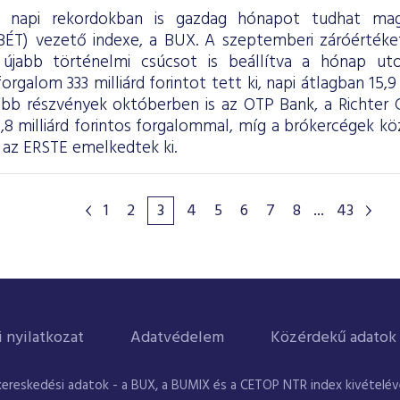
bb napi rekordokban is gazdag hónapot tudhat m
BÉT) vezető indexe, a BUX. A szeptemberi záróértéket 
 újabb történelmi csúcsot is beállítva a hónap uto
orgalom 333 milliárd forintot tett ki, napi átlagban 15,9 
bb részvények októberben is az OTP Bank, a Richter
29,8 milliárd forintos forgalommal, míg a brókercégek
 az ERSTE emelkedtek ki.
1
2
3
4
5
6
7
8
...
43
i nyilatkozat
Adatvédelem
Közérdekű adatok
kereskedési adatok - a BUX, a BUMIX és a CETOP NTR index kivételével