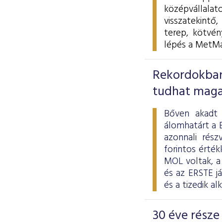
középvállala
visszatekintő
terep, kötvé
lépés a MetMa
Rekordokban
tudhat maga
Bőven akadt 
álomhatárt a 
azonnali rész
forintos érté
MOL voltak, 
és az ERSTE j
és a tizedik a
30 éve rész