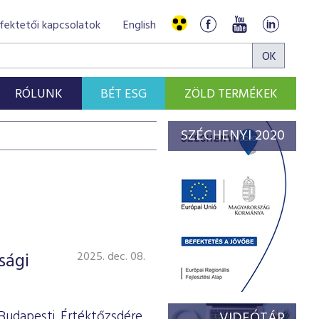
fektetői kapcsolatok
English
RÓLUNK
BÉT ESG
ZÖLD TERMÉKEK
SZÉCHENYI 2020
sági
2025. dec. 08.
udapesti Értéktőzsdére,
VIDEÓTÁR