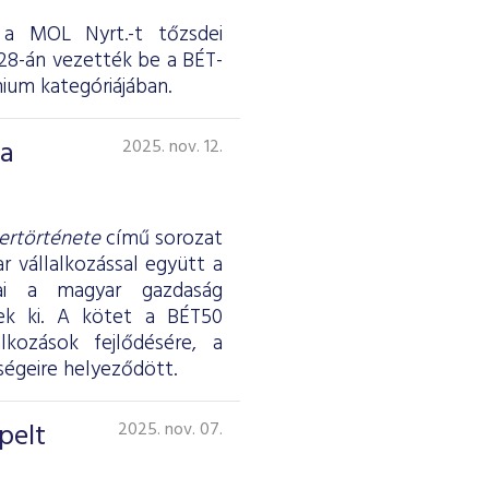
 a MOL Nyrt.-t tőzsdei
 28-án vezették be a BÉT-
mium kategóriájában.
 a
2025. nov. 12.
kertörténete
című sorozat
r vállalkozással együtt a
ai a magyar gazdaság
nek ki. A kötet a BÉT50
lkozások fejlődésére, a
ségeire helyeződött.
pelt
2025. nov. 07.