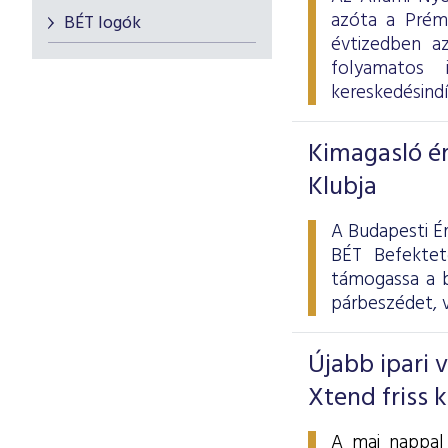
azóta a Prém
BÉT logók
évtizedben a
folyamatos 
kereskedésind
Kimagasló ér
Klubja
A Budapesti É
BÉT Befektet
támogassa a b
párbeszédet, v
Újabb ipari 
Xtend friss 
A mai nappal