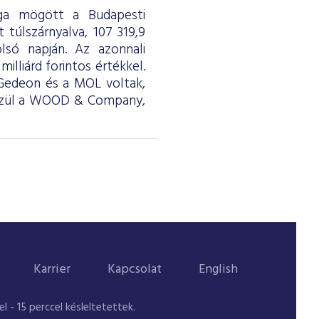
aga mögött a Budapesti
túlszárnyalva, 107 319,9
lsó napján. Az azonnali
milliárd forintos értékkel.
 Gedeon és a MOL voltak,
 közül a WOOD & Company,
Karrier
Kapcsolat
English
 - 15 perccel késleltetettek.