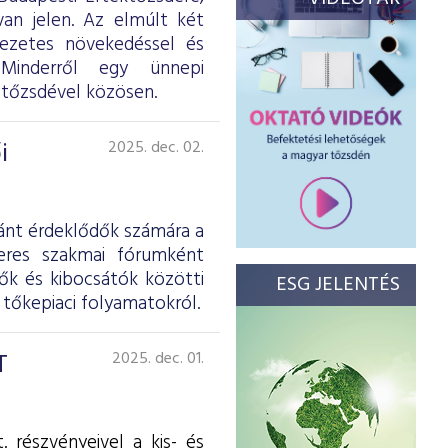
an jelen. Az elmúlt két
kezetes növekedéssel és
 Minderről egy ünnepi
 tőzsdével közösen.
i
2025. dec. 02.
ránt érdeklődők számára a
zeres szakmai fórumként
tők és kibocsátók közötti
ESG JELENTÉS
 tőkepiaci folyamatokról.
T
2025. dec. 01.
részvényeivel a kis- és