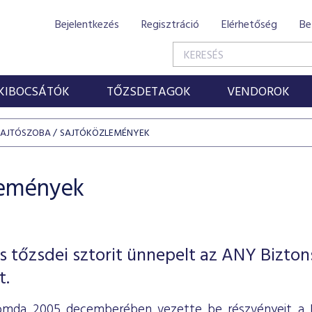
Bejelentkezés
Regisztráció
Elérhetőség
Be
KIBOCSÁTÓK
TŐZSDETAGOK
VENDOROK
SAJTÓSZOBA
SAJTÓKÖZLEMÉNYEK
lemények
s tőzsdei sztorit ünnepelt az ANY Bizton
t.
omda 2005 decemberében vezette be részvényeit a B