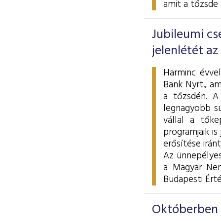
amit a tőzsde 
Jubileumi cs
jelenlétét a
Harminc évvel
Bank Nyrt., a
a tőzsdén. A
legnagyobb súl
vállal a tőke
programjaik is
erősítése iránt
Az ünnepélyes
a Magyar Nem
Budapesti Érté
Októberben 