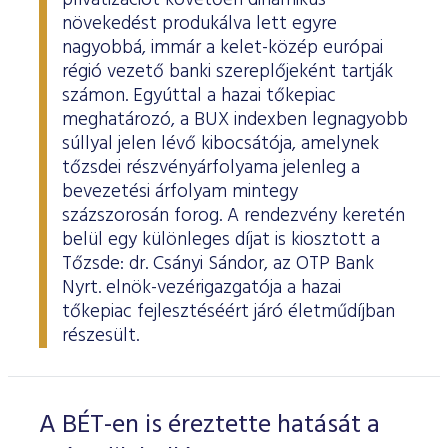
privatizációt követően dinamikus
növekedést produkálva lett egyre
nagyobbá, immár a kelet-közép európai
régió vezető banki szereplőjeként tartják
számon. Egyúttal a hazai tőkepiac
meghatározó, a BUX indexben legnagyobb
súllyal jelen lévő kibocsátója, amelynek
tőzsdei részvényárfolyama jelenleg a
bevezetési árfolyam mintegy
százszorosán forog. A rendezvény keretén
belül egy különleges díjat is kiosztott a
Tőzsde: dr. Csányi Sándor, az OTP Bank
Nyrt. elnök-vezérigazgatója a hazai
tőkepiac fejlesztéséért járó életműdíjban
részesült.
A BÉT-en is éreztette hatását a