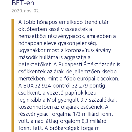
BÉT-en
2020. nov. 02.
A több hónapos emelkedő trend után
októberben kissé visszaestek a
nemzetközi részvénypiacok, ami ebben a
hónapban eleve gyakori jelenség,
ugyanakkor most a koronavírus-járvány
második hulláma is aggasztja a
befektetőket. A Budapesti Értéktőzsdén is
csökkentek az árak, de jellemzően kisebb
mértékben, mint a főbb európai piacokon.
A BUX 32 924 pontról 32 279 pontig
csökkent, a vezető papírok közül
leginkább a Mol gyengült 9,7 százalékkal,
köszönhetően az olajárak esésének. A
részvénypiac forgalma 173 milliárd forint
volt, a napi átlagforgalom 8,3 milliárd
forint lett. A brókercégek forgalmi