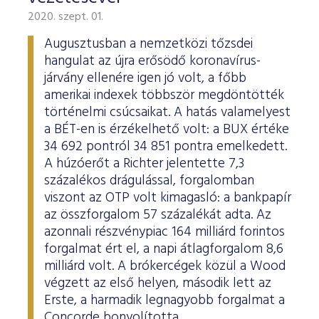
2020. szept. 01.
Augusztusban a nemzetközi tőzsdei
hangulat az újra erősödő koronavírus-
járvány ellenére igen jó volt, a főbb
amerikai indexek többször megdöntötték
történelmi csúcsaikat. A hatás valamelyest
a BÉT-en is érzékelhető volt: a BUX értéke
34 692 pontról 34 851 pontra emelkedett.
A húzóerőt a Richter jelentette 7,3
százalékos drágulással, forgalomban
viszont az OTP volt kimagasló: a bankpapír
az összforgalom 57 százalékát adta. Az
azonnali részvénypiac 164 milliárd forintos
forgalmat ért el, a napi átlagforgalom 8,6
milliárd volt. A brókercégek közül a Wood
végzett az első helyen, második lett az
Erste, a harmadik legnagyobb forgalmat a
Concorde bonyolította.