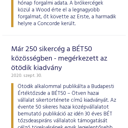
hónap forgalmi adata. A brókercégek
közül a Wood érte el a legnagyobb
forgalmat, őt követte az Erste, a harmadik
helyre a Concorde került.
Már 250 sikercég a BÉT50
közösségben - megérkezett az
ötödik kiadvány
2020. szept. 30.
Ötödik alkalommal publikálta a Budapesti
Értéktőzsde a BÉT50 – Ötven hazai
vállalat sikertörténete című kiadványát. Az
évente 50 sikeres hazai középvállalatot
bemutató publikáció az idén 30 éves BÉT
tőzsdeaspiráns vállalatok támogatását
célzó törekvésének egyik legjelentősebb