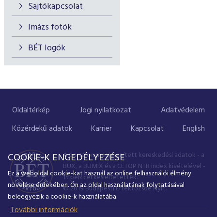
Sajtókapcsolat
Imázs fotók
BÉT logók
Oldaltérkép
Jogi nyilatkozat
Adatvédelem
Közérdekű adatok
Karrier
Kapcsolat
English
A portálon megjelenített kereskedési adatok - a
COOKIE-K ENGEDÉLYEZÉSE
BUX, a BUMIX és a CETOP NTR index kivételével -
Ez a weboldal cookie-kat használ az online felhasználói élmény
15 perccel késleltetettek.
növelése érdekében. Ön az oldal használatának folytatásával
© 2019 Budapesti Értéktőzsde Nyrt.
beleegyezik a cookie-k használatába.
További információk