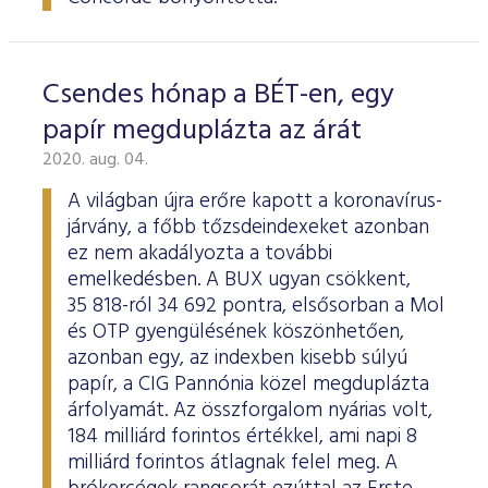
Csendes hónap a BÉT-en, egy
papír megduplázta az árát
2020. aug. 04.
A világban újra erőre kapott a koronavírus-
járvány, a főbb tőzsdeindexeket azonban
ez nem akadályozta a további
emelkedésben. A BUX ugyan csökkent,
35 818-ról 34 692 pontra, elsősorban a Mol
és OTP gyengülésének köszönhetően,
azonban egy, az indexben kisebb súlyú
papír, a CIG Pannónia közel megduplázta
árfolyamát. Az összforgalom nyárias volt,
184 milliárd forintos értékkel, ami napi 8
milliárd forintos átlagnak felel meg. A