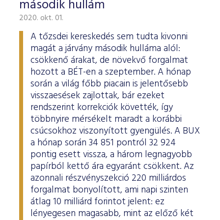
második hullám
2020. okt. 01.
A tőzsdei kereskedés sem tudta kivonni
magát a járvány második hulláma alól:
csökkenő árakat, de növekvő forgalmat
hozott a BÉT-en a szeptember. A hónap
során a világ főbb piacain is jelentősebb
visszaesések zajlottak, bár ezeket
rendszerint korrekciók követték, így
többnyire mérsékelt maradt a korábbi
csúcsokhoz viszonyított gyengülés. A BUX
a hónap során 34 851 pontról 32 924
pontig esett vissza, a három legnagyobb
papírból kettő ára egyaránt csökkent. Az
azonnali részvényszekció 220 milliárdos
forgalmat bonyolított, ami napi szinten
átlag 10 milliárd forintot jelent: ez
lényegesen magasabb, mint az előző két