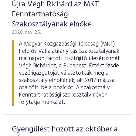
ESG Útmutató
Újra Végh Richárd az MKT
Fenntarthatósági
Szakosztályának elnöke
2020. nov. 25.
A Magyar Közgazdasági Társaság (MKT)
Felelős Vállalatirányítás Szakosztályának
mai napon tartott tisztújító ülésén ismét
Végh Richárdot, a Budapesti Értéktőzsde
vezérigazgatóját választották meg a
szakosztály elnökének, aki 2017 májusa
óta tölti be a pozíciót. A szakosztály
Fenntarthatósági szakosztály néven
folytatja munkáját
.
Gyengülést hozott az október a