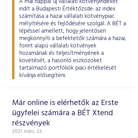
A mai nappal új vállalati kötvényindexet
indít a Budapesti Értéktőzsde: az index
számítása a hazai vállalati kötvénypiac
mélyítésére és fejlődésére szolgál. A BÉT a
lépéssel amellett, hogy jelentősen
megkönnyíti a befektetők számára a hazai,
forint alapú vállalati kötvények
hozamának és teljesítményének a
követését, a hasonló eszközöket
tartalmazó portfóliók piaci értékelését
kívánja elősegíteni.
Már online is elérhetők az Erste
ügyfelei számára a BÉT Xtend
részvények
2021. márc. 23.