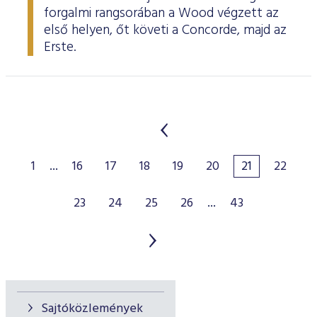
forgalmi rangsorában a Wood végzett az
első helyen, őt követi a Concorde, majd az
Erste.
1
...
16
17
18
19
20
21
22
23
24
25
26
...
43
Sajtóközlemények