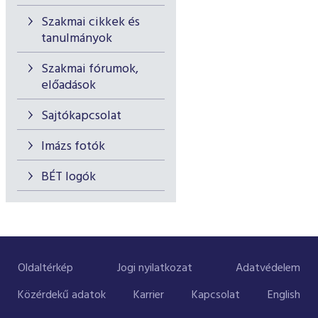
Szakmai cikkek és
tanulmányok
Szakmai fórumok,
előadások
Sajtókapcsolat
Imázs fotók
BÉT logók
Oldaltérkép
Jogi nyilatkozat
Adatvédelem
Közérdekű adatok
Karrier
Kapcsolat
English