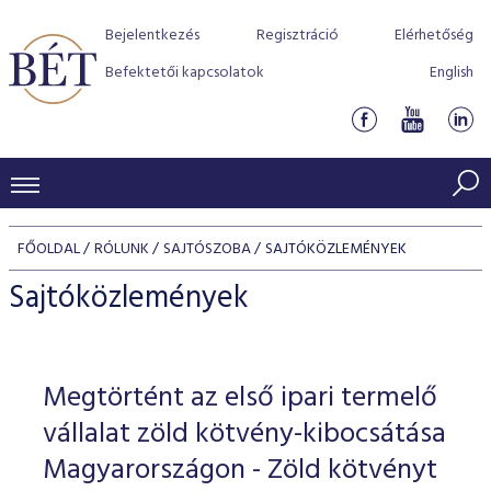
Bejelentkezés
Regisztráció
Elérhetőség
Befektetői kapcsolatok
English
KERESKEDÉSI ADATOK
FŐOLDAL
RÓLUNK
SAJTÓSZOBA
SAJTÓKÖZLEMÉNYEK
INDEXEK
BEFEKTETŐK
Sajtóközlemények
Részvényindexek
Piaci forgalom
Termékcsoportok
KIBOCSÁTÓK
Kötvényindexek
Kedvenc instrumentumok
Szabályozás
Indexek
Részvény és vállalati kötvény tőzsdei bevezetését támoga
Megtörtént az első ipari termelő
TŐZSDETAGOK
Jelzáloglevél indexek
program
Azonnali Piac
Alkalmazott díjstruktúra
BÉT szabályzatok
Részvény szekció
vállalat zöld kötvény-kibocsátása
Tőzsdetagok, üzletkötők
VENDOROK
Vállalati kötvény indexek
Származékos piac
BÉT Xtend - Részvénypiac egyszerűen
Részvények
Magyarországon - Zöld kötvényt
Elszámolás
Befektetővédelem
Hitelpapír szekció
Útmutató a taggá váláshoz