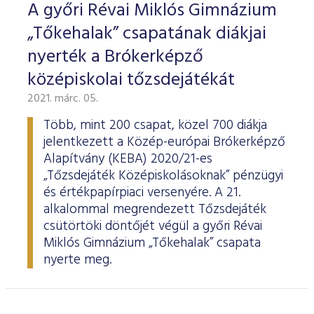
A győri Révai Miklós Gimnázium
„Tőkehalak” csapatának diákjai
nyerték a Brókerképző
középiskolai tőzsdejátékát
2021. márc. 05.
Több, mint 200 csapat, közel 700 diákja
jelentkezett a Közép-európai Brókerképző
Alapítvány (KEBA) 2020/21-es
„Tőzsdejáték Középiskolásoknak” pénzügyi
és értékpapírpiaci versenyére. A 21.
alkalommal megrendezett Tőzsdejáték
csütörtöki döntőjét végül a győri Révai
Miklós Gimnázium „Tőkehalak” csapata
nyerte meg.