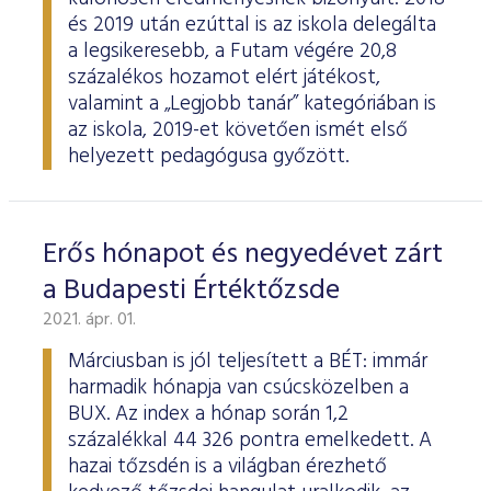
és 2019 után ezúttal is az iskola delegálta
a legsikeresebb, a Futam végére 20,8
százalékos hozamot elért játékost,
valamint a „Legjobb tanár” kategóriában is
az iskola, 2019-et követően ismét első
helyezett pedagógusa győzött.
Erős hónapot és negyedévet zárt
a Budapesti Értéktőzsde
2021. ápr. 01.
Márciusban is jól teljesített a BÉT: immár
harmadik hónapja van csúcsközelben a
BUX. Az index a hónap során 1,2
százalékkal 44 326 pontra emelkedett. A
hazai tőzsdén is a világban érezhető