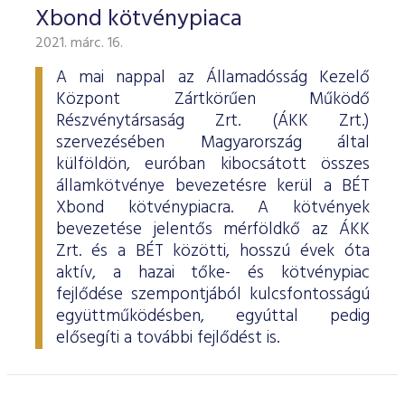
Xbond kötvénypiaca
2021. márc. 16.
A mai nappal az Államadósság Kezelő
Központ Zártkörűen Működő
Részvénytársaság Zrt. (ÁKK Zrt.)
szervezésében Magyarország által
külföldön, euróban kibocsátott összes
államkötvénye bevezetésre kerül a BÉT
Xbond kötvénypiacra. A kötvények
bevezetése jelentős mérföldkő az ÁKK
Zrt. és a BÉT közötti, hosszú évek óta
aktív, a hazai tőke- és kötvénypiac
fejlődése szempontjából kulcsfontosságú
együttműködésben, egyúttal pedig
elősegíti a további fejlődést is.