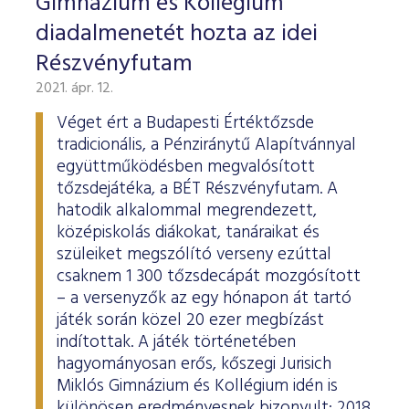
Gimnázium és Kollégium
diadalmenetét hozta az idei
Részvényfutam
2021. ápr. 12.
Véget ért a Budapesti Értéktőzsde
tradicionális, a Pénziránytű Alapítvánnyal
együttműködésben megvalósított
tőzsdejátéka, a BÉT Részvényfutam. A
hatodik alkalommal megrendezett,
középiskolás diákokat, tanáraikat és
szüleiket megszólító verseny ezúttal
csaknem 1 300 tőzsdecápát mozgósított
– a versenyzők az egy hónapon át tartó
játék során közel 20 ezer megbízást
indítottak. A játék történetében
hagyományosan erős, kőszegi Jurisich
Miklós Gimnázium és Kollégium idén is
különösen eredményesnek bizonyult: 2018