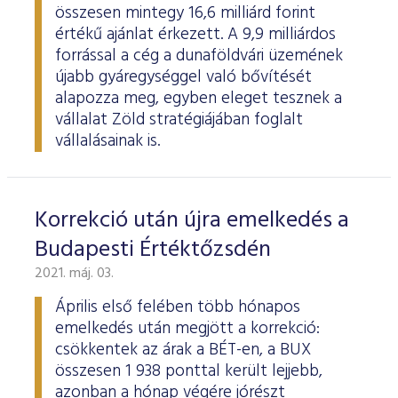
ESG Útmutató
összesen mintegy 16,6 milliárd forint
értékű ajánlat érkezett. A 9,9 milliárdos
forrással a cég a dunaföldvári üzemének
újabb gyáregységgel való bővítését
alapozza meg, egyben eleget tesznek a
vállalat Zöld stratégiájában foglalt
vállalásainak is.
Korrekció után újra emelkedés a
Budapesti Értéktőzsdén
2021. máj. 03.
Április első felében több hónapos
emelkedés után megjött a korrekció:
csökkentek az árak a BÉT-en, a BUX
összesen 1 938 ponttal került lejjebb,
azonban a hónap végére jórészt