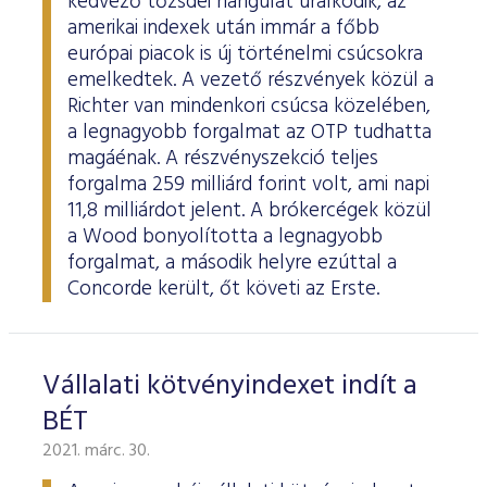
kedvező tőzsdei hangulat uralkodik, az
amerikai indexek után immár a főbb
európai piacok is új történelmi csúcsokra
emelkedtek. A vezető részvények közül a
Richter van mindenkori csúcsa közelében,
a legnagyobb forgalmat az OTP tudhatta
magáénak. A részvényszekció teljes
forgalma 259 milliárd forint volt, ami napi
11,8 milliárdot jelent. A brókercégek közül
a Wood bonyolította a legnagyobb
forgalmat, a második helyre ezúttal a
Concorde került, őt követi az Erste.
Vállalati kötvényindexet indít a
BÉT
2021. márc. 30.