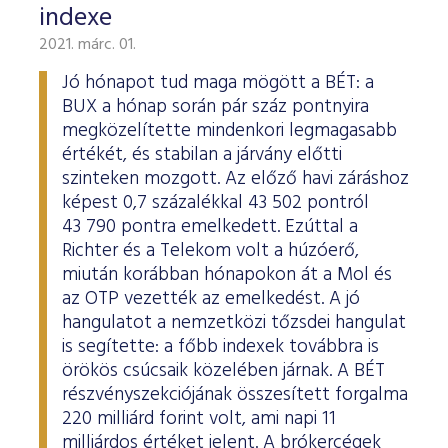
indexe
2021. márc. 01.
Jó hónapot tud maga mögött a BÉT: a
BUX a hónap során pár száz pontnyira
megközelítette mindenkori legmagasabb
értékét, és stabilan a járvány előtti
szinteken mozgott. Az előző havi záráshoz
képest 0,7 százalékkal 43 502 pontról
43 790 pontra emelkedett. Ezúttal a
Richter és a Telekom volt a húzóerő,
miután korábban hónapokon át a Mol és
az OTP vezették az emelkedést. A jó
hangulatot a nemzetközi tőzsdei hangulat
is segítette: a főbb indexek továbbra is
örökös csúcsaik közelében járnak. A BÉT
részvényszekciójának összesített forgalma
220 milliárd forint volt, ami napi 11
milliárdos értéket jelent. A brókercégek