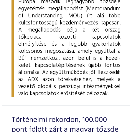
Európa második legnagyobb tőzsdéje
egyetértési megállapodást (Memorandum
of Understanding, MOU) írt alá több
kulcsfontosságú kezdeményezés kapcsán.
A megállapodás célja a két ország
tőkepiacai közötti kapcsolatok
elmélyítése és a legjobb gyakorlatok
kölcsönös megosztása, amely egyúttal a
BÉT nemzetközi, azon belül is a közel-
keleti kapcsolatépítésének újabb fontos
állomása. Az együttműködés jól illeszkedik
az ADX azon törekvéseihez, melyek a
vezető globális pénzügyi intézményekkel
való kapcsolatok erősítését célozzák.
Történelmi rekordon, 100.000
pont fölött zárt a magyar tőzsde