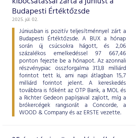
kibocsátással zárta a júniust a
Budapesti Értéktőzsde
2025. júl. 02.
Júniusban is pozitív teljesítménnyel zárt a
Budapesti Értéktőzsde. A BUX a hónap
során új csúcsokra hágott, és 2,06
százalékos emelkedéssel 97 667,46
ponton fejezte be a hónapot. Az azonnali
részvénypiac összforgalma 313,8 milliárd
forintot tett ki, ami napi átlagban 15,7
milliárd forintot jelent. A kereskedés
továbbra is főként az OTP Bank, a MOL és
a Richter Gedeon papírjaival zajlott, míg a
brókercégek rangsorát a Concorde, a
WOOD & Company és az ERSTE vezette.