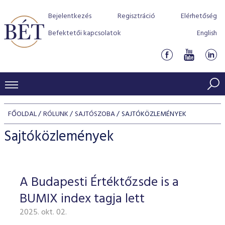
Bejelentkezés
Regisztráció
Elérhetőség
Befektetői kapcsolatok
English
KERESKEDÉSI ADATOK
FŐOLDAL
RÓLUNK
SAJTÓSZOBA
SAJTÓKÖZLEMÉNYEK
INDEXEK
BEFEKTETŐK
Sajtóközlemények
Részvényindexek
Piaci forgalom
Termékcsoportok
KIBOCSÁTÓK
Kötvényindexek
Kedvenc instrumentumok
Szabályozás
Indexek
Részvény és vállalati kötvény tőzsdei bevezetését támoga
A Budapesti Értéktőzsde is a
TŐZSDETAGOK
Jelzáloglevél indexek
program
Azonnali Piac
Alkalmazott díjstruktúra
BÉT szabályzatok
Részvény szekció
BUMIX index tagja lett
Tőzsdetagok, üzletkötők
VENDOROK
Vállalati kötvény indexek
Származékos piac
BÉT Xtend - Részvénypiac egyszerűen
Részvények
Elszámolás
Befektetővédelem
2025. okt. 02.
Hitelpapír szekció
Útmutató a taggá váláshoz