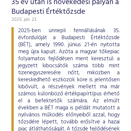
35 év után is növekedési pályán a
Budapesti Értéktőzsde
2025. jún. 23.
2025-ben ünnepli fennállásának 35.
évfordulóját a Budapesti Értéktőzsde
(BÉT), amely 1990. június 21-én nyitotta
meg újra kapuit. Azóta a magyar tőkepiac
folyamatos fejlődésen ment keresztül: a
jegyzett kibocsátók száma több mint
tizenegyszeresére nőtt, miközben a
kereskedhető eszközök köre is jelentősen
kibővült, a részvények mellett ma már
számos különböző értékpapírtípus érhető
el a befektetők számára. Az elmúlt
években a BÉT maga is példát mutatott a
nyilvános működés előnyeiből azzal, hogy
tőzsdére lépett, tovább erősítve a hazai
piac átláthatóságát. A tőzsde fejlődésének