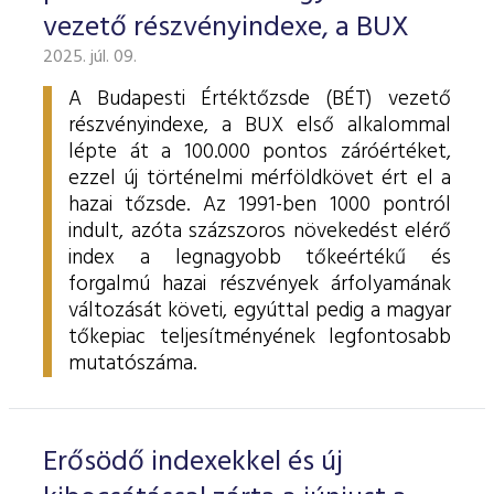
vezető részvényindexe, a BUX
2025. júl. 09.
A Budapesti Értéktőzsde (BÉT) vezető
részvényindexe, a BUX első alkalommal
lépte át a 100.000 pontos záróértéket,
ezzel új történelmi mérföldkövet ért el a
hazai tőzsde. Az 1991-ben 1000 pontról
indult, azóta százszoros növekedést elérő
index a legnagyobb tőkeértékű és
forgalmú hazai részvények árfolyamának
változását követi, egyúttal pedig a magyar
tőkepiac teljesítményének legfontosabb
mutatószáma.
Erősödő indexekkel és új