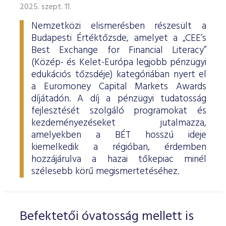
2025. szept. 11.
Nemzetközi elismerésben részesült a
Budapesti Értéktőzsde, amelyet a „CEE’s
Best Exchange for Financial Literacy”
(Közép- és Kelet-Európa legjobb pénzügyi
edukációs tőzsdéje) kategóriában nyert el
a Euromoney Capital Markets Awards
díjátadón. A díj a pénzügyi tudatosság
fejlesztését szolgáló programokat és
kezdeményezéseket jutalmazza,
amelyekben a BÉT hosszú ideje
kiemelkedik a régióban, érdemben
hozzájárulva a hazai tőkepiac minél
szélesebb körű megismertetéséhez.
Befektetői óvatosság mellett is