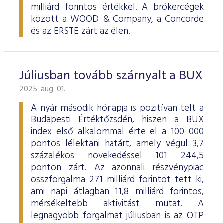
milliárd forintos értékkel. A brókercégek
között a WOOD & Company, a Concorde
és az ERSTE zárt az élen.
Júliusban tovább szárnyalt a BUX
2025. aug. 01.
A nyár második hónapja is pozitívan telt a
Budapesti Értéktőzsdén, hiszen a BUX
index első alkalommal érte el a 100 000
pontos lélektani határt, amely végül 3,7
százalékos növekedéssel 101 244,5
ponton zárt. Az azonnali részvénypiac
összforgalma 271 milliárd forintot tett ki,
ami napi átlagban 11,8 milliárd forintos,
mérsékeltebb aktivitást mutat. A
legnagyobb forgalmat júliusban is az OTP