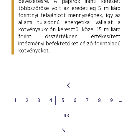
bevezetésre. A papírok iránti kereslet
többszöröse volt az eredetileg 5 milliárd
forintnyi felajánlott mennyiségnek, így az
állami tulajdonú energetikai vállalat a
kötvényaukción keresztül közel 15 milliárd
forint összértékben értékesített
intézményi befektetőket célzó forintalapú
kötvényeket.
1
2
3
4
5
6
7
8
9
...
43