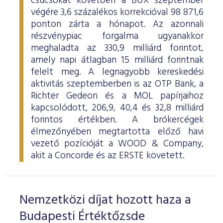
csúcsokat követően a BUX szeptember
ESG Útmutató
végére 3,6 százalékos korrekcióval 98 871,6
ponton zárta a hónapot. Az azonnali
részvénypiac forgalma ugyanakkor
meghaladta az 330,9 milliárd forintot,
amely napi átlagban 15 milliárd forintnak
felelt meg. A legnagyobb kereskedési
aktivitás szeptemberben is az OTP Bank, a
Richter Gedeon és a MOL papírjaihoz
kapcsolódott, 206,9, 40,4 és 32,8 milliárd
forintos értékben. A brókercégek
élmezőnyében megtartotta előző havi
vezető pozícióját a WOOD & Company,
akit a Concorde és az ERSTE követett.
Nemzetközi díjat hozott haza a
Budapesti Értéktőzsde