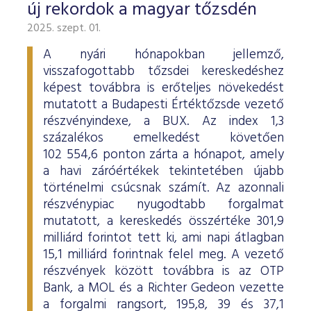
új rekordok a magyar tőzsdén
2025. szept. 01.
A nyári hónapokban jellemző,
visszafogottabb tőzsdei kereskedéshez
képest továbbra is erőteljes növekedést
mutatott a Budapesti Értéktőzsde vezető
részvényindexe, a BUX. Az index 1,3
százalékos emelkedést követően
102 554,6 ponton zárta a hónapot, amely
a havi záróértékek tekintetében újabb
történelmi csúcsnak számít. Az azonnali
részvénypiac nyugodtabb forgalmat
mutatott, a kereskedés összértéke 301,9
milliárd forintot tett ki, ami napi átlagban
15,1 milliárd forintnak felel meg. A vezető
részvények között továbbra is az OTP
Bank, a MOL és a Richter Gedeon vezette
a forgalmi rangsort, 195,8, 39 és 37,1