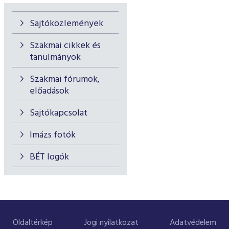
Sajtóközlemények
Szakmai cikkek és
tanulmányok
Szakmai fórumok,
előadások
Sajtókapcsolat
Imázs fotók
BÉT logók
Oldaltérkép
Jogi nyilatkozat
Adatvédelem