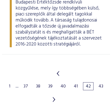
Budapesti Értéktőzsde rendkívüli
közgyűlése, mely így többségében külső,
piaci szereplők által delegált tagokkal
működik tovább. A társaság tulajdonosai
elfogadták a tőzsde új javadalmazási
szabályzatát is és meghallgatták a BÉT
vezetőségének tájékoztatását a szervezet
2016-2020 közötti stratégiájáról.
1
...
37
38
39
40
41
42
43