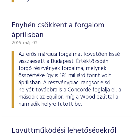
Enyhén csökkent a forgalom
áprilisban
2016. máj. 02.
Az erős márciusi forgalmat követően kissé
visszaesett a Budapesti Értéktőzsdén
forgó részvények forgalma, melynek
összértéke így is 181 milliárd forint volt
áprilisban. A részvénypiaci rangsor első
helyét továbbra is a Concorde foglalja el, a
második az Equilor, míg a Wood ezúttal a
harmadik helyre futott be.
Együttműködési lehetőségekről