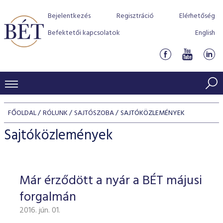
Bejelentkezés
Regisztráció
Elérhetőség
Befektetői kapcsolatok
English
KERESKEDÉSI ADATOK
FŐOLDAL
RÓLUNK
SAJTÓSZOBA
SAJTÓKÖZLEMÉNYEK
INDEXEK
BEFEKTETŐK
Sajtóközlemények
Részvényindexek
Piaci forgalom
Termékcsoportok
KIBOCSÁTÓK
Kötvényindexek
Kedvenc instrumentumok
Szabályozás
Indexek
Részvény és vállalati kötvény tőzsdei bevezetését támoga
Már érződött a nyár a BÉT májusi
TŐZSDETAGOK
Jelzáloglevél indexek
program
Azonnali Piac
Alkalmazott díjstruktúra
BÉT szabályzatok
Részvény szekció
forgalmán
Tőzsdetagok, üzletkötők
VENDOROK
Vállalati kötvény indexek
Származékos piac
BÉT Xtend - Részvénypiac egyszerűen
Részvények
Elszámolás
Befektetővédelem
2016. jún. 01.
Hitelpapír szekció
Útmutató a taggá váláshoz