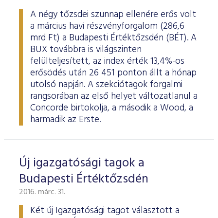
A négy tőzsdei szünnap ellenére erős volt
a március havi részvényforgalom (286,6
mrd Ft) a Budapesti Értéktőzsdén (BÉT). A
BUX továbbra is világszinten
felülteljesített, az index érték 13,4%-os
erősödés után 26 451 ponton állt a hónap
utolsó napján. A szekciótagok forgalmi
rangsorában az első helyet változatlanul a
Concorde birtokolja, a második a Wood, a
harmadik az Erste.
Új igazgatósági tagok a
Budapesti Értéktőzsdén
2016. márc. 31.
Két új Igazgatósági tagot választott a