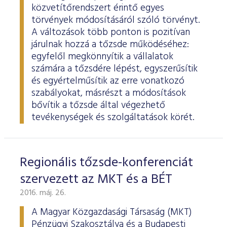
ESG Útmutató
közvetítőrendszert érintő egyes
törvények módosításáról szóló törvényt.
A változások több ponton is pozitívan
járulnak hozzá a tőzsde működéséhez:
egyfelől megkönnyítik a vállalatok
számára a tőzsdére lépést, egyszerűsítik
és egyértelműsítik az erre vonatkozó
szabályokat, másrészt a módosítások
bővítik a tőzsde által végezhető
tevékenységek és szolgáltatások körét.
Regionális tőzsde-konferenciát
szervezett az MKT és a BÉT
2016. máj. 26.
A Magyar Közgazdasági Társaság (MKT)
Pénzügyi Szakosztálya és a Budapesti