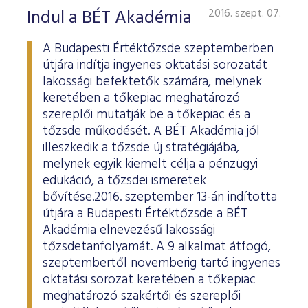
Indul a BÉT Akadémia
2016. szept. 07.
A Budapesti Értéktőzsde szeptemberben
útjára indítja ingyenes oktatási sorozatát
lakossági befektetők számára, melynek
keretében a tőkepiac meghatározó
szereplői mutatják be a tőkepiac és a
tőzsde működését. A BÉT Akadémia jól
illeszkedik a tőzsde új stratégiájába,
melynek egyik kiemelt célja a pénzügyi
edukáció, a tőzsdei ismeretek
bővítése.2016. szeptember 13-án indította
útjára a Budapesti Értéktőzsde a BÉT
Akadémia elnevezésű lakossági
tőzsdetanfolyamát. A 9 alkalmat átfogó,
szeptembertől novemberig tartó ingyenes
oktatási sorozat keretében a tőkepiac
meghatározó szakértői és szereplői