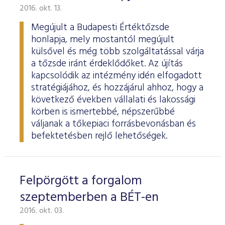
2016. okt. 13.
Megújult a Budapesti Értéktőzsde
honlapja, mely mostantól megújult
külsővel és még több szolgáltatással várja
a tőzsde iránt érdeklődőket. Az újítás
kapcsolódik az intézmény idén elfogadott
stratégiájához, és hozzájárul ahhoz, hogy a
következő években vállalati és lakossági
körben is ismertebbé, népszerűbbé
váljanak a tőkepiaci forrásbevonásban és
befektetésben rejlő lehetőségek.
Felpörgött a forgalom
szeptemberben a BÉT-en
2016. okt. 03.