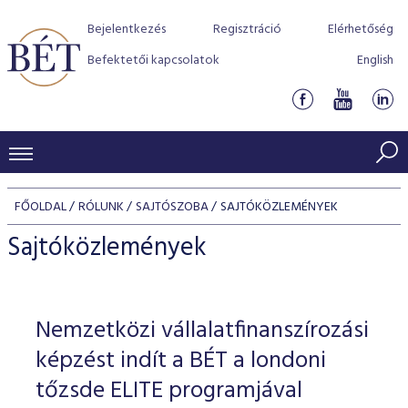
Bejelentkezés
Regisztráció
Elérhetőség
Befektetői kapcsolatok
English
KERESKEDÉSI ADATOK
FŐOLDAL
RÓLUNK
SAJTÓSZOBA
SAJTÓKÖZLEMÉNYEK
INDEXEK
BEFEKTETŐK
Sajtóközlemények
Részvényindexek
Piaci forgalom
Termékcsoportok
KIBOCSÁTÓK
Kötvényindexek
Kedvenc instrumentumok
Szabályozás
Indexek
Részvény és vállalati kötvény tőzsdei bevezetését támoga
Nemzetközi vállalatfinanszírozási
TŐZSDETAGOK
Jelzáloglevél indexek
program
Azonnali Piac
Alkalmazott díjstruktúra
BÉT szabályzatok
Részvény szekció
képzést indít a BÉT a londoni
Tőzsdetagok, üzletkötők
VENDOROK
Vállalati kötvény indexek
Származékos piac
BÉT Xtend - Részvénypiac egyszerűen
Részvények
tőzsde ELITE programjával
Elszámolás
Befektetővédelem
Hitelpapír szekció
Útmutató a taggá váláshoz