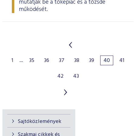
mutatják be a tőkepiac és a tőzsde
működését.
1
...
35
36
37
38
39
40
41
42
43
Sajtóközlemények
Szakmai cikkek és