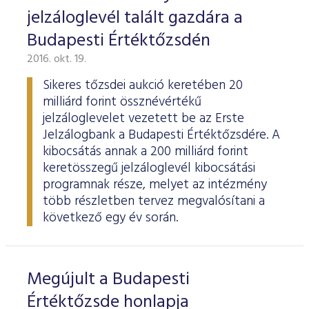
jelzáloglevél talált gazdára a
Budapesti Értéktőzsdén
2016. okt. 19.
Sikeres tőzsdei aukció keretében 20
milliárd forint össznévértékű
jelzáloglevelet vezetett be az Erste
Jelzálogbank a Budapesti Értéktőzsdére. A
kibocsátás annak a 200 milliárd forint
keretösszegű jelzáloglevél kibocsátási
programnak része, melyet az intézmény
több részletben tervez megvalósítani a
következő egy év során.
Megújult a Budapesti
Értéktőzsde honlapja