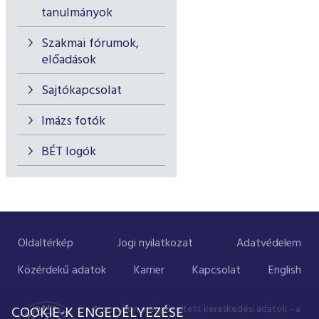
tanulmányok
Szakmai fórumok,
előadások
Sajtókapcsolat
Imázs fotók
BÉT logók
Oldaltérkép
Jogi nyilatkozat
Adatvédelem
Közérdekű adatok
Karrier
Kapcsolat
English
A portálon megjelenített kereskedési adatok - a
COOKIE-K ENGEDÉLYEZÉSE