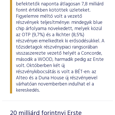
befektetők naponta átlagosan 7,8 milliárd
forint értékben kötöttek üzleteket.
Figyelemre méltó volt a vezető
részvények teljesítménye: mindegyik blue
chip árfolyama növekedett, melyek közül
az OTP (9,7%) és a Richter (8,5%)
részvényei emelkedtek ki erősödésükkel. A
tőzsdetagok részvénypiaci rangsorában
visszaszerezte vezető helyét a Concorde,
második a WOOD, harmadik pedig az Erste
volt. Októberben két új
részvénykibocsátás is volt a BÉT-en: az
Alteo és a Duna House új részvényeivel
várhatóan novemberben indulhat el a
kereskedés.
20 milliárd forintnyi Erste