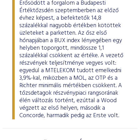
Erősödött a forgalom a Budapesti
Értéktőzsdén szeptemberben az előző
évhez képest, a befektetők 14,8
százalékkal nagyobb értékben kötöttek
üzleteket a parketten. Az ősz első
hónapjában a BUX index lényegében egy
helyben toporgott, mindössze 1,1
százalékkal csökkent az értéke. A vezető
részvények teljesítménye vegyes volt:
egyedül a MTELEKOM tudott emelkedni
3,9%-kal, miközben a MOL, az OTP és a
Richter minimális mértékben csökkent. A
tőzsdetagok részvénypiaci rangsorának
élén változás történt, ezúttal a Wood
végzett az első helyen, második a
Concorde, harmadik pedig az Erste volt.