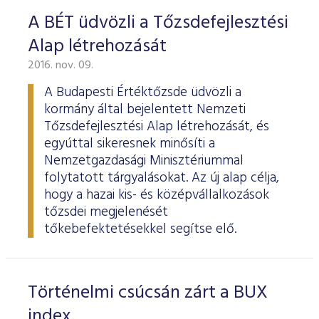
ESG Útmutató
A BÉT üdvözli a Tőzsdefejlesztési
Alap létrehozását
2016. nov. 09.
A Budapesti Értéktőzsde üdvözli a
kormány által bejelentett Nemzeti
Tőzsdefejlesztési Alap létrehozását, és
egyúttal sikeresnek minősíti a
Nemzetgazdasági Minisztériummal
folytatott tárgyalásokat. Az új alap célja,
hogy a hazai kis- és középvállalkozások
tőzsdei megjelenését
tőkebefektetésekkel segítse elő.
Történelmi csúcsán zárt a BUX
index