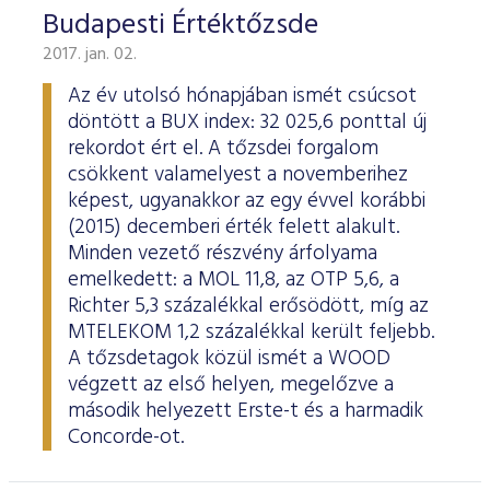
Budapesti Értéktőzsde
2017. jan. 02.
Az év utolsó hónapjában ismét csúcsot
döntött a BUX index: 32 025,6 ponttal új
rekordot ért el. A tőzsdei forgalom
csökkent valamelyest a novemberihez
képest, ugyanakkor az egy évvel korábbi
(2015) decemberi érték felett alakult.
Minden vezető részvény árfolyama
emelkedett: a MOL 11,8, az OTP 5,6, a
Richter 5,3 százalékkal erősödött, míg az
MTELEKOM 1,2 százalékkal került feljebb.
A tőzsdetagok közül ismét a WOOD
végzett az első helyen, megelőzve a
második helyezett Erste-t és a harmadik
Concorde-ot.