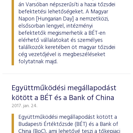
ESG Útmutató
án Varsóban népszerűsíti a hazai tőzsdei
befektetési lehetőségeket. A Magyar
Napon [Hungarian Day] a nemzetközi,
elsősorban lengyel, intézményi
befektetők megismerhetik a BÉT-en
elérhető vállalatokat és személyes
találkozók keretében öt magyar tőzsdei
cég vezetőjével is megbeszéléseket
folytatnak majd.
Együttműködési megállapodást
kötött a BÉT és a Bank of China
2017. jan. 24.
Együttműködési megállapodást kötött a
Budapesti Értéktőzsde (BÉT) és a Bank of
China (BoC), ami lehetővé teszi a tőkepiaci