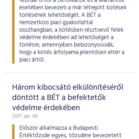
február 6-tól a certifikátok és a warrantok
esetében bevezeti a már létrejött kötések
törlésének lehetőségét. A BÉT a
nemzetközi piaci gyakorlattal
összhangban, a kötésben résztvevő felek
védelme érdekében ad lehetőséget a
törlésre, amennyiben bebizonyosodik,
hogy a kötés árfolyama jelentősen eltér a
piaci ártól.
Három kibocsátó elkülönítéséről
döntött a BÉT a befektetők
védelme érdekében
2017. jan. 06.
Először alkalmazza a Budapesti
Értéktőzsde egyes, tőzsdére bevezetett