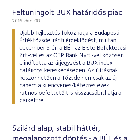
Feltuningolt BUX határidős piac
2016. dec. 08.
Újabb fejlesztés fokozhatja a Budapesti
Értéktőzsde iránti érdeklődést, miután
december 5-én a BÉT az Erste Befektetési
Zrt.-vel és az OTP Bank Nyrt.-vel közösen
elindította az árjegyzést a BUX index
határidős kereskedésében. Az újításnak
köszönhetően a Tőzsde nemcsak az új,
hanem a kilencvenes/kétezres évek
rutinos befektetőit is visszacsábíthatja a
parkettre.
Szilárd alap, stabil háttér,
megalapozott döntés - a BÉT és a