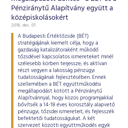
Pénziránytű Alapítvány együtt a
középiskolásokért
2016. dec. 01.
A Budapesti Értéktőzsde (BÉT)
stratégiájának kiemelt célja, hogy a
gazdaság katalizátoraként működő
tőzsdével kapcsolatos ismereteket minél
szélesebb körben terjessze, és aktívan
részt vegyen a lakosság pénzügyi
tudatosságának fejlesztésében. Ennek
szellemében a BÉT együttműködési
megállapodást kötött a Pénziránytű
Alapítvánnyal, hogy közös programjaikkal
bővítsék a 14-18 éves korosztály alapvető
pénzügyi, tőzsdei ismereteit, és fejlesszék
befektetői tudatosságukat. A két
szervezet közötti együttműködés egyik