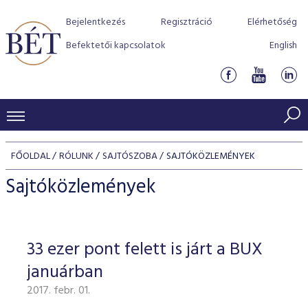
Bejelentkezés
Regisztráció
Elérhetőség
Befektetői kapcsolatok
English
KERESKEDÉSI ADATOK
FŐOLDAL
RÓLUNK
SAJTÓSZOBA
SAJTÓKÖZLEMÉNYEK
INDEXEK
BEFEKTETŐK
Sajtóközlemények
Részvényindexek
Piaci forgalom
Termékcsoportok
KIBOCSÁTÓK
Kötvényindexek
Kedvenc instrumentumok
Szabályozás
Indexek
Részvény és vállalati kötvény tőzsdei bevezetését támoga
33 ezer pont felett is járt a BUX
TŐZSDETAGOK
Jelzáloglevél indexek
program
Azonnali Piac
Alkalmazott díjstruktúra
BÉT szabályzatok
Részvény szekció
januárban
Tőzsdetagok, üzletkötők
VENDOROK
Vállalati kötvény indexek
Származékos piac
BÉT Xtend - Részvénypiac egyszerűen
Részvények
Elszámolás
Befektetővédelem
2017. febr. 01.
Hitelpapír szekció
Útmutató a taggá váláshoz