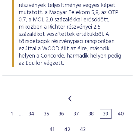
részvények teljesítménye vegyes képet
mutatott: a Magyar Telekom 5,8, az OTP
0,7, a MOL 2,0 százalékkal erősödött,
miközben a Richter részvényei 2,5
százalékot veszítettek értékükből. A
tőzsdetagok részvénypiaci rangsorában
ezúttal a WOOD állt az élre, második
helyen a Concorde, harmadik helyen pedig
az Equilor végzett.
1
...
34
35
36
37
38
39
40
41
42
43