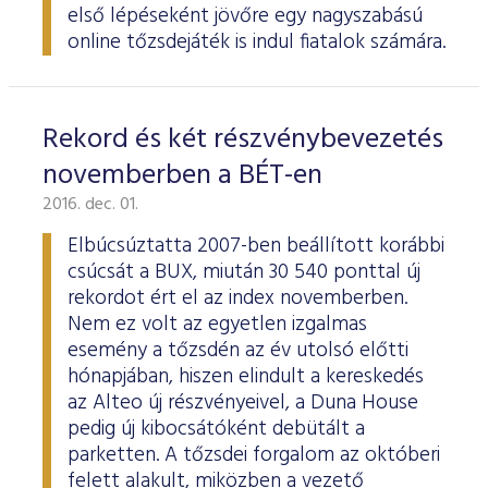
első lépéseként jövőre egy nagyszabású
online tőzsdejáték is indul fiatalok számára.
Rekord és két részvénybevezetés
novemberben a BÉT-en
2016. dec. 01.
Elbúcsúztatta 2007-ben beállított korábbi
csúcsát a BUX, miután 30 540 ponttal új
rekordot ért el az index novemberben.
Nem ez volt az egyetlen izgalmas
esemény a tőzsdén az év utolsó előtti
hónapjában, hiszen elindult a kereskedés
az Alteo új részvényeivel, a Duna House
pedig új kibocsátóként debütált a
parketten. A tőzsdei forgalom az októberi
felett alakult, miközben a vezető