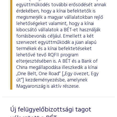
együttműködés további erősödését annak
érdekében, hogy a kínai befektetők is
megismerjék a magyar vállalatokban rejlő
lehetőségeket valamint, hogy a kínai
kibocsátó vállalatok a BÉT-et használják
forrásbevonás céljául. Emellett a két
szervezet együttműködik a jüan alapú
termékek és a kínai befektetéseket
lehetővé tevő RQFII program
elterjesztésében is. A BÉT és a Bank of
China megállapodása illeszkedik a kínai
„One Belt, One Road“ [„Egy övezet, Egy
út“] kezdeményezésbe, amelynek
Magyarország is aktív részese.
Új felügyelőbizottsági tagot