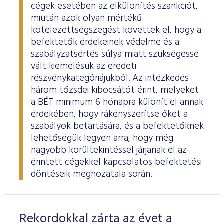
cégek esetében az elkülönítés szankciót,
miután azok olyan mértékű
kötelezettségszegést követtek el, hogy a
befektetők érdekeinek védelme és a
szabályzatsértés súlya miatt szükségessé
vált kiemelésük az eredeti
részvénykategóriájukból. Az intézkedés
három tőzsdei kibocsátót érint, melyeket
a BÉT minimum 6 hónapra különít el annak
érdekében, hogy rákényszerítse őket a
szabályok betartására, és a befektetőknek
lehetőségük legyen arra, hogy még
nagyobb körültekintéssel járjanak el az
érintett cégekkel kapcsolatos befektetési
döntéseik meghozatala során.
Rekordokkal zárta az évet a