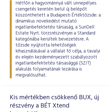
Hétfőn a hagyománnyá vált ünnepélyes
csengetés keretén belül új belépőt
köszönthetett a Budapesti Értéktőzsde: a
dinamikus növekedést mutató
ingatlanbefektetési társaság, a SunDell
Estate Nyrt. törzsrészvényei a Standard
kategóriába kerültek bevezetésre. A
tőzsde nyújtotta lehetőségek
kihasználásával a vállalat fő célja, a tavalyi
év elején kezdeményezett szabályozott
ingatlanbefektetési társasággá (SZIT)
alakulás folyamatának lezárása is
megvalósulhat.
Kis mértékben csökkenő BUX, új
részvény a BÉT Xtend