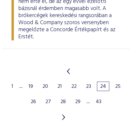
nem érte el, de az egy évvel ezelőtti
bázisnál érdemben magasabb volt. A
brókercégek kereskedési rangsorában a
Wood & Company szoros versenyben
megelőzte a Concorde Értékpapírt és az
Erstét.
1
...
19
20
21
22
23
24
25
26
27
28
29
...
43