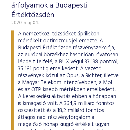
árfolyamok a Budapesti
Értéktőzsdén
2020. máj. 04.
A nemzetközi tőzsdéket áprilisban
mérsékelt optimizmus jellemezte. A
Budapesti Értéktőzsde részvényszekciója,
az európai börzékhez hasonlóan, óvatosan
lépdelt felfelé, a BUX végül 33 138 pontról,
35 181 pontig emelkedett. A vezető
részvények közül az Opus, a Richter, illetve
a Magyar Telekom intenzívebben, a Mol
és az OTP kisebb mértékben emelkedett.
A kereskedési aktivitás ebben a hónapban
is kimagasló volt. A 364,9 milliárd forintos
összesített és a 18,2 milliárd forintos
átlagos napi részvényforgalom a
megelőző hónap kiugró értékeit ugyan