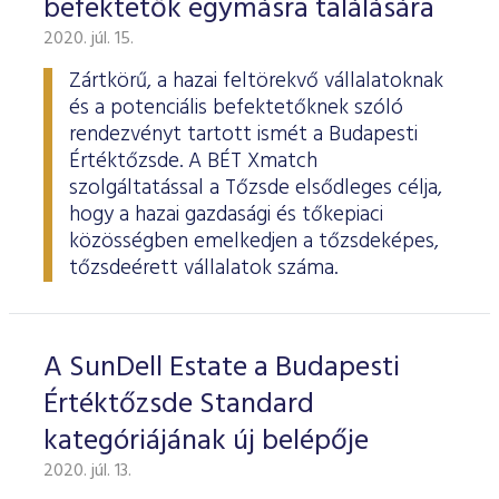
befektetők egymásra találására
ESG Útmutató
2020. júl. 15.
Zártkörű, a hazai feltörekvő vállalatoknak
és a potenciális befektetőknek szóló
rendezvényt tartott ismét a Budapesti
Értéktőzsde. A BÉT Xmatch
szolgáltatással a Tőzsde elsődleges célja,
hogy a hazai gazdasági és tőkepiaci
közösségben emelkedjen a tőzsdeképes,
tőzsdeérett vállalatok száma.
A SunDell Estate a Budapesti
Értéktőzsde Standard
kategóriájának új belépője
2020. júl. 13.