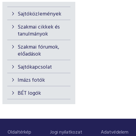
Sajtóközlemények
Szakmai cikkek és
tanulmányok
Szakmai fórumok,
előadások
Sajtókapcsolat
Imázs fotók
BÉT logók
Oldaltérkép
Jogi nyilatkozat
Adatvédelem