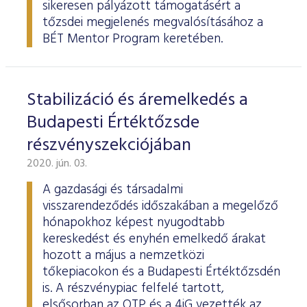
sikeresen pályázott támogatásért a
tőzsdei megjelenés megvalósításához a
BÉT Mentor Program keretében.
Stabilizáció és áremelkedés a
Budapesti Értéktőzsde
részvényszekciójában
2020. jún. 03.
A gazdasági és társadalmi
visszarendeződés időszakában a megelőző
hónapokhoz képest nyugodtabb
kereskedést és enyhén emelkedő árakat
hozott a május a nemzetközi
tőkepiacokon és a Budapesti Értéktőzsdén
is. A részvénypiac felfelé tartott,
elsősorban az OTP és a 4iG vezették az