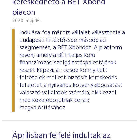
kereskedhető a BÉT Xbond
piacon
2020. máj. 18.
Indulása óta már tíz vállalat választotta a
Budapesti Értéktőzsde másodpiaci
szegmensét, a BÉT Xbondot. A platform
révén, amely a BÉT teljes körű
finanszírozási szolgáltatáspalettájának
részét képezi, a Tőzsde könnyített
feltételek mellett biztosít kereskedési
felületet a nyilvános kötvénykibocsátást
választó vállalatok számára, akik ezzel
még közelebb jutnak céljaik
megvalósításához.
Áprilisban felfelé indultak az