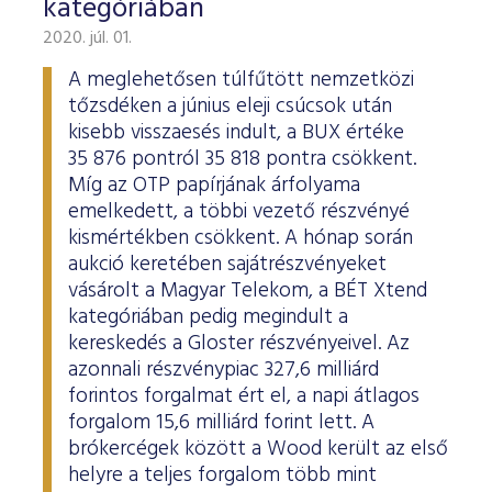
kategóriában
2020. júl. 01.
A meglehetősen túlfűtött nemzetközi
tőzsdéken a június eleji csúcsok után
kisebb visszaesés indult, a BUX értéke
35 876 pontról 35 818 pontra csökkent.
Míg az OTP papírjának árfolyama
emelkedett, a többi vezető részvényé
kismértékben csökkent. A hónap során
aukció keretében sajátrészvényeket
vásárolt a Magyar Telekom, a BÉT Xtend
kategóriában pedig megindult a
kereskedés a Gloster részvényeivel. Az
azonnali részvénypiac 327,6 milliárd
forintos forgalmat ért el, a napi átlagos
forgalom 15,6 milliárd forint lett. A
brókercégek között a Wood került az első
helyre a teljes forgalom több mint