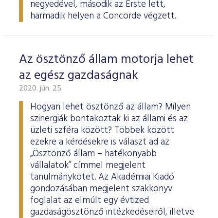
negyedével, második az Erste lett,
harmadik helyen a Concorde végzett.
Az ösztönző állam motorja lehet
az egész gazdaságnak
2020. jún. 25.
Hogyan lehet ösztönző az állam? Milyen
szinergiák bontakoztak ki az állami és az
üzleti szféra között? Többek között
ezekre a kérdésekre is választ ad az
„Ösztönző állam – hatékonyabb
vállalatok” címmel megjelent
tanulmánykötet. Az Akadémiai Kiadó
gondozásában megjelent szakkönyv
foglalat az elmúlt egy évtized
gazdaságösztönző intézkedéseiről, illetve