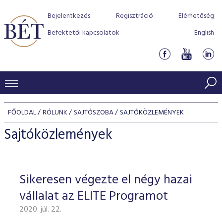
Bejelentkezés
Regisztráció
Elérhetőség
Befektetői kapcsolatok
English
KERESKEDÉSI ADATOK
FŐOLDAL
RÓLUNK
SAJTÓSZOBA
SAJTÓKÖZLEMÉNYEK
INDEXEK
BEFEKTETŐK
Sajtóközlemények
Részvényindexek
Piaci forgalom
Termékcsoportok
KIBOCSÁTÓK
Kötvényindexek
Kedvenc instrumentumok
Szabályozás
Indexek
Részvény és vállalati kötvény tőzsdei bevezetését támoga
Sikeresen végezte el négy hazai
TŐZSDETAGOK
Jelzáloglevél indexek
program
Azonnali Piac
Alkalmazott díjstruktúra
BÉT szabályzatok
Részvény szekció
vállalat az ELITE Programot
Tőzsdetagok, üzletkötők
VENDOROK
Vállalati kötvény indexek
Származékos piac
BÉT Xtend - Részvénypiac egyszerűen
Részvények
Elszámolás
Befektetővédelem
2020. júl. 22.
Hitelpapír szekció
Útmutató a taggá váláshoz