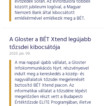
évtizedek során. Az évfordulóra többek
között jubileumi logóval, a Magyar
Nemzeti Bank által kibocsátott
emlékérmével emlékezik meg a BÉT.
A Gloster a BÉT Xtend legújabb
tőzsdei kibocsátója
2020. jún. 09.
A mai nappal újabb vállalat, a Gloster
Infokommunikációs Nyrt. részvényeivel
indult meg a kereskedés a közép- és
nagyvállalatok tőzsdei megjelenését
biztosító BÉT Xtend piacon. Az
informatikai vállalat a tőzsdére lépést
megelőzően részt vett a Budapesti
Értéktőzsde ELITE Programjában, illetve