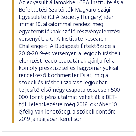
Az egyesült államokbeli CFA Institute és a
Befektetési Szakértők Magyarországi
Egyesülete (CFA Society Hungary) idén
immár 10. alkalommal rendezi meg
egyetemistáknak szóló részvényelemzési
versenyét, a CFA Institute Research
Challenge-t. A Budapesti Értéktőzsde a
2018-2019-es versenyen a legjobb írásbeli
elemzést leadó csapatának ajánlja fel a
komoly presztízzsel és hagyományokkal
rendelkező Kochmeister Díjat, míg a
szóbeli és írásbeli szakasz legjobban
teljesítő első négy csapata összesen 500
000 forint pénzjutalmat vehet át a BÉT-
től. Jelentkezésre még 2018. október 10.
éjfélig van lehetőség, a szóbeli döntőre
2019 januárjában kerül sor.