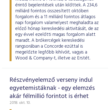
érintő bejelentések után kilőttek. A 234,6
milliárd forintos összesített októberi
forgalom és a 11 milliárd forintos átlagos
napi forgalom valamelyest meghaladta az
előző hónap kereskedési aktivitását, de az
egy évvel ezelőtti magas forgalom alatt
maradt. A brókercégek kereskedési
rangsorában a Concorde ezúttal is
megelőzte legfőbb kihívóit, vagyis a
Wood & Company-t, illetve az Erstét.
Részvényelemző verseny indul
egyetemistáknak - egy elemzés
akár félmillió forintot is érhet
2018. okt. 10.