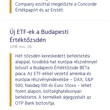
Company ezúttal megelőzte a Concorde
Értékpapírt és az Erstét.
Új ETF-ek a Budapesti
Értéktőzsdén
2018. nov. 28.
Hét tőzsdén kereskedett befektetési
alappal, továbbá hat európai részvénnyel
bővült a Budapesti Értéktőzsde BÉTa
piaca. Az ETF-ekkel vezető amerikai és
európai részvényindexekbe – DAX, S&P
500, Nasdaq-100 és Euro Stoxx – lehet
forint alapon, költséghatékonyan
befektetni. A termékek árjegyzését az
OTP Bank biztosítja.