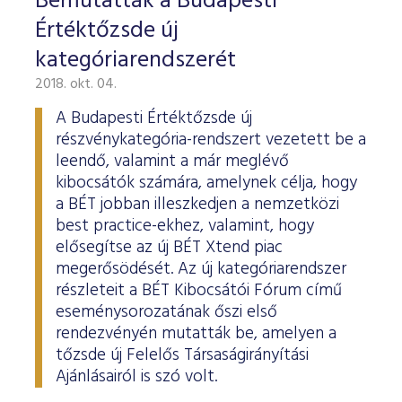
Bemutatták a Budapesti
Értéktőzsde új
kategóriarendszerét
2018. okt. 04.
A Budapesti Értéktőzsde új
részvénykategória-rendszert vezetett be a
leendő, valamint a már meglévő
kibocsátók számára, amelynek célja, hogy
a BÉT jobban illeszkedjen a nemzetközi
best practice-ekhez, valamint, hogy
elősegítse az új BÉT Xtend piac
megerősödését. Az új kategóriarendszer
részleteit a BÉT Kibocsátói Fórum című
eseménysorozatának őszi első
rendezvényén mutatták be, amelyen a
tőzsde új Felelős Társaságirányítási
Ajánlásairól is szó volt.