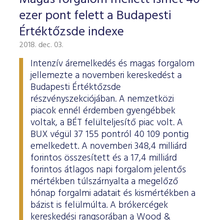
ESG Útmutató
ezer pont felett a Budapesti
Értéktőzsde indexe
2018. dec. 03.
Intenzív áremelkedés és magas forgalom
jellemezte a novemberi kereskedést a
Budapesti Értéktőzsde
részvényszekciójában. A nemzetközi
piacok ennél érdemben gyengébbek
voltak, a BÉT felülteljesítő piac volt. A
BUX végül 37 155 pontról 40 109 pontig
emelkedett. A novemberi 348,4 milliárd
forintos összesített és a 17,4 milliárd
forintos átlagos napi forgalom jelentős
mértékben túlszárnyalta a megelőző
hónap forgalmi adatait és kismértékben a
bázist is felülmúlta. A brókercégek
kereskedési rangsorában a Wood &