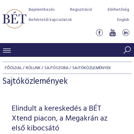
Bejelentkezés
Regisztráció
Elérhetőség
Befektetői kapcsolatok
English
KERESKEDÉSI ADATOK
FŐOLDAL
RÓLUNK
SAJTÓSZOBA
SAJTÓKÖZLEMÉNYEK
INDEXEK
BEFEKTETŐK
Sajtóközlemények
Részvényindexek
Piaci forgalom
Termékcsoportok
KIBOCSÁTÓK
Kötvényindexek
Kedvenc instrumentumok
Szabályozás
Indexek
Részvény és vállalati kötvény tőzsdei bevezetését támoga
Elindult a kereskedés a BÉT
TŐZSDETAGOK
Jelzáloglevél indexek
program
Azonnali Piac
Alkalmazott díjstruktúra
BÉT szabályzatok
Részvény szekció
Xtend piacon, a Megakrán az
Tőzsdetagok, üzletkötők
VENDOROK
Vállalati kötvény indexek
Származékos piac
BÉT Xtend - Részvénypiac egyszerűen
Részvények
első kibocsátó
Elszámolás
Befektetővédelem
Hitelpapír szekció
Útmutató a taggá váláshoz