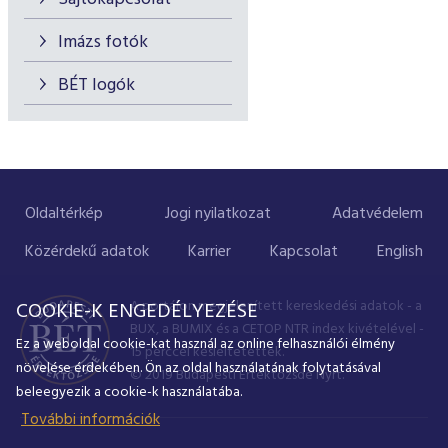
Imázs fotók
BÉT logók
Oldaltérkép
Jogi nyilatkozat
Adatvédelem
Közérdekű adatok
Karrier
Kapcsolat
English
A portálon megjelenített kereskedési adatok - a
COOKIE-K ENGEDÉLYEZÉSE
BUX, a BUMIX és a CETOP NTR index kivételével -
Ez a weboldal cookie-kat használ az online felhasználói élmény
15 perccel késleltetettek.
növelése érdekében. Ön az oldal használatának folytatásával
© 2019 Budapesti Értéktőzsde Nyrt.
beleegyezik a cookie-k használatába.
További információk