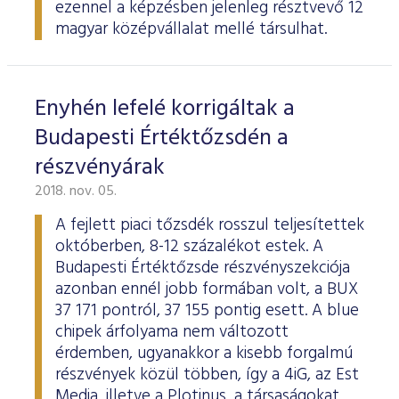
ezennel a képzésben jelenleg résztvevő 12
magyar középvállalat mellé társulhat.
Enyhén lefelé korrigáltak a
Budapesti Értéktőzsdén a
részvényárak
2018. nov. 05.
A fejlett piaci tőzsdék rosszul teljesítettek
októberben, 8-12 százalékot estek. A
Budapesti Értéktőzsde részvényszekciója
azonban ennél jobb formában volt, a BUX
37 171 pontról, 37 155 pontig esett. A blue
chipek árfolyama nem változott
érdemben, ugyanakkor a kisebb forgalmú
részvények közül többen, így a 4iG, az Est
Media, illetve a Plotinus, a társaságokat