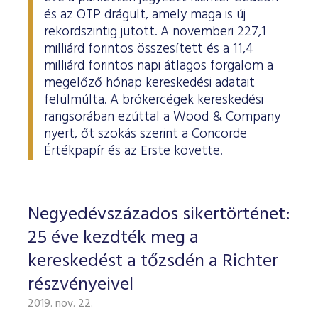
és az OTP drágult, amely maga is új
rekordszintig jutott. A novemberi 227,1
milliárd forintos összesített és a 11,4
milliárd forintos napi átlagos forgalom a
megelőző hónap kereskedési adatait
felülmúlta. A brókercégek kereskedési
rangsorában ezúttal a Wood & Company
nyert, őt szokás szerint a Concorde
Értékpapír és az Erste követte.
Negyedévszázados sikertörténet:
25 éve kezdték meg a
kereskedést a tőzsdén a Richter
részvényeivel
2019. nov. 22.