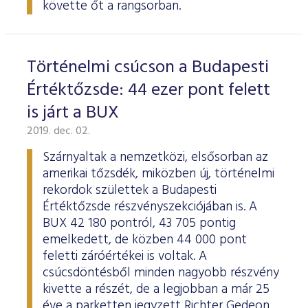
követte őt a rangsorban.
Történelmi csúcson a Budapesti
Értéktőzsde: 44 ezer pont felett
is járt a BUX
2019. dec. 02.
Szárnyaltak a nemzetközi, elsősorban az
amerikai tőzsdék, miközben új, történelmi
rekordok születtek a Budapesti
Értéktőzsde részvényszekciójában is. A
BUX 42 180 pontról, 43 705 pontig
emelkedett, de közben 44 000 pont
feletti záróértékei is voltak. A
csúcsdöntésből minden nagyobb részvény
kivette a részét, de a legjobban a már 25
éve a parketten jegyzett Richter Gedeon