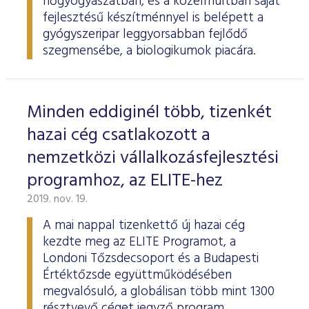
nőgyógyászatban, és a közelmúltban saját
fejlesztésű készítménnyel is belépett a
gyógyszeripar leggyorsabban fejlődő
szegmensébe, a biologikumok piacára.
Minden eddiginél több, tizenkét
hazai cég csatlakozott a
nemzetközi vállalkozásfejlesztési
programhoz, az ELITE-hez
2019. nov. 19.
A mai nappal tizenkettő új hazai cég
kezdte meg az ELITE Programot, a
Londoni Tőzsdecsoport és a Budapesti
Értéktőzsde együttműködésében
megvalósuló, a globálisan több mint 1300
résztvevő céget jegyző program