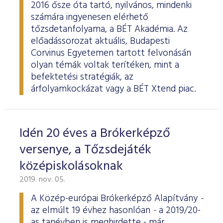
2016 ősze óta tartó, nyilvános, mindenki
számára ingyenesen elérhető
tőzsdetanfolyama, a BÉT Akadémia. Az
előadássorozat aktuális, Budapesti
Corvinus Egyetemen tartott felvonásán
olyan témák voltak terítéken, mint a
befektetési stratégiák, az
árfolyamkockázat vagy a BÉT Xtend piac.
Idén 20 éves a Brókerképző
versenye, a Tőzsdejáték
középiskolásoknak
2019. nov. 05.
A Közép-európai Brókerképző Alapítvány
-
az elmúlt 19 évhez hasonlóan
-
a 2019/20-
as tanévben is meghirdette - már