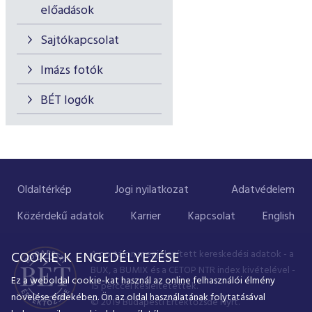
előadások
Sajtókapcsolat
Imázs fotók
BÉT logók
Oldaltérkép
Jogi nyilatkozat
Adatvédelem
Közérdekű adatok
Karrier
Kapcsolat
English
A portálon megjelenített kereskedési adatok - a
COOKIE-K ENGEDÉLYEZÉSE
BUX, a BUMIX és a CETOP NTR index kivételével -
Ez a weboldal cookie-kat használ az online felhasználói élmény
15 perccel késleltetettek.
növelése érdekében. Ön az oldal használatának folytatásával
© 2019 Budapesti Értéktőzsde Nyrt.