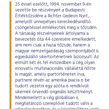
25 évvel ezelőtt, 1994. november 9-én
vezette be részvényeit a Budapesti
Értéktőzsdére a Richter Gedeon Nyrt.,
amelyről ünnepélyes kereskedésindító
csöngetéssel emlékeztek meg a tőzsdén.
A társaság részvényeinek árfolyama a
bevezetés óta 44-szeresére emelkedett,
ami nem csak a hazai tőzsde, hanem a
magyar nemzetgazdaság szempontjából is
egyedülálló sikertörténetnek bizonyult. Az
elmúlt két és fél évtizedben a cég olyan
innovatív multinacionális vállalattá nőtte
ki magát, amely ipartörténetet írva,
partnere révén az amerikai piacra is be
tudott vezetni egy azóta is rendkívüli
sikernek örvendő originális készítményt.
Mindemellett a cég globálisan is
meghatározó szereplővé tudott válni a