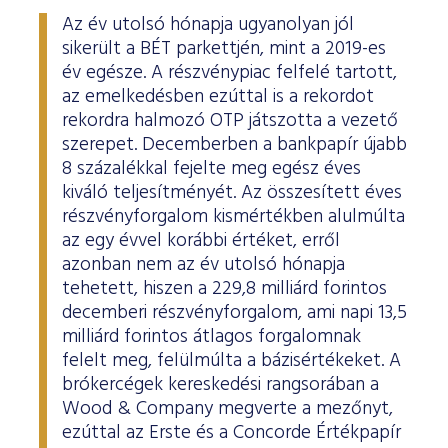
ESG Útmutató
Az év utolsó hónapja ugyanolyan jól
sikerült a BÉT parkettjén, mint a 2019-es
év egésze. A részvénypiac felfelé tartott,
az emelkedésben ezúttal is a rekordot
rekordra halmozó OTP játszotta a vezető
szerepet. Decemberben a bankpapír újabb
8 százalékkal fejelte meg egész éves
kiváló teljesítményét. Az összesített éves
részvényforgalom kismértékben alulmúlta
az egy évvel korábbi értéket, erről
azonban nem az év utolsó hónapja
tehetett, hiszen a 229,8 milliárd forintos
decemberi részvényforgalom, ami napi 13,5
milliárd forintos átlagos forgalomnak
felelt meg, felülmúlta a bázisértékeket. A
brókercégek kereskedési rangsorában a
Wood & Company megverte a mezőnyt,
ezúttal az Erste és a Concorde Értékpapír