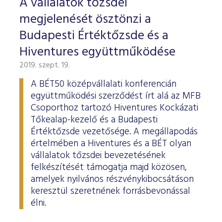
A vállalatok tőzsdei
megjelenését ösztönzi a
Budapesti Értéktőzsde és a
Hiventures együttműködése
2019. szept. 19.
A BÉT50 középvállalati konferencián
együttműködési szerződést írt alá az MFB
Csoporthoz tartozó Hiventures Kockázati
Tőkealap-kezelő és a Budapesti
Értéktőzsde vezetősége. A megállapodás
értelmében a Hiventures és a BÉT olyan
vállalatok tőzsdei bevezetésének
felkészítését támogatja majd közösen,
amelyek nyilvános részvénykibocsátáson
keresztül szeretnének forrásbevonással
élni.