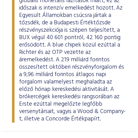
globális monetáris lazítások miatt, ez az
időszak is intenzív emelkedést hozott. Az
Egyesült Államokban csúcsra jártak a
tőzsdék, de a Budapesti Értéktőzsde
részvényszekciója is szépen teljesített, a
BUX végül 40 601 pontról, 42 160 pontig
erősödött. A blue chipek közül ezúttal a
Richter és az OTP vezette az
áremelkedést. A 219 milliárd forintos
összesített októberi részvényforgalom és
a 9,96 milliárd forintos átlagos napi
forgalom valamelyest meghaladta az
előző hónap kereskedési aktivitását. A
brókercégek kereskedési rangsorában az
Erste ezúttal megelőzte legfőbb
versenytársait, vagyis a Wood & Company-
t, illetve a Concorde Értékpapírt.